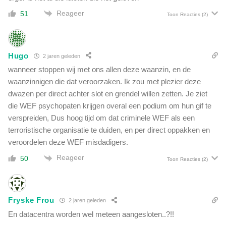
e
l
r
Reageer
51
Toon Reacties
(2)
i
s
j
t
d
e
t
s
Hugo
2 jaren geleden
t
wanneer stoppen wij met ons allen deze waanzin, en de
e
waanzinnigen die dat veroorzaken. Ik zou met plezier deze
e
dwazen per direct achter slot en grendel willen zetten. Je ziet
n
die WEF psychopaten krijgen overal een podium om hun gif te
'
verspreiden, Dus hoog tijd om dat criminele WEF als een
terroristische organisatie te duiden, en per direct oppakken en
veroordelen deze WEF misdadigers.
Reageer
50
Toon Reacties
(2)
Fryske Frou
2 jaren geleden
En datacentra worden wel meteen aangesloten..?!!