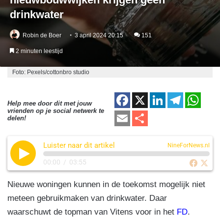
drinkwater
Robin de Boer
3 april 2024 20:15
151
2 minuten leestijd
Foto: Pexels/cottonbro studio
F
X
Li
T
W
Help mee door dit met jouw
vrienden op je social netwerk te
a
n
el
h
E
D
delen!
c
k
e
at
m
el
e
e
gr
s
Luister naar dit artikel
ail
e
NineForNews.nl
b
dI
a
A
n
00:00
/
03:55
o
n
m
p
Nieuwe woningen kunnen in de toekomst mogelijk niet
o
p
meteen gebruikmaken van drinkwater. Daar
k
waarschuwt de topman van Vitens voor in het
FD
.