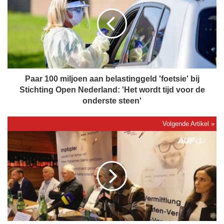
a
r
1
0
0
m
i
l
Paar 100 miljoen aan belastinggeld 'foetsie' bij
j
Stichting Open Nederland: 'Het wordt tijd voor de
o
onderste steen'
e
n
a
V
a
i
n
d
b
e
e
o
l
:
a
E
s
x
t
p