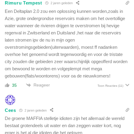
Rimuru Tempest
H
2 jaren geleden
n
e
Een Deltaplan 2.0 zou een oplossing kunnen worden,zoals in
r
t
Azie, grote ondergrondse reservoirs maken om het overtollige
i
w
j
water wanneer de rivieren drijgen te overstromen bij hevige
o
k
regenval in Zwitserland en Duitsland ,het naar die reservoirs
r
,
laten stromen ipv de nu in mijn ogen
d
1
overstromingsgebieden(uiterwaarden), moest ff nadanken
t
7
t
overhoe het genoemd wordt tegenwoordig en voor de tristate
,
i
city zouden die gebieden zeer waarschijnlijk opgeofferd worden
5
j
om bewoond te worden en volgeplempt met mega
p
d
r
gebouwen(flats/woontorens) voor oa de nieuwkomers!
v
o
o
Reageer
35
Toon Reacties
(11)
c
o
e
r
n
d
t
e
Cees
2 jaren geleden
o
o
De groene MAFFIA stelletje idioten zijn het allemaal de wereld
v
n
bestaat grotendeels uit water en dan zeggen water kort, nog
e
d
r
erger is het al die idioten die het geloven