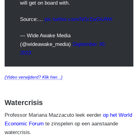
will get on board with.
Source:…
pic.twitter.com/NGrZwGkAWr
— Wide Awake Media
(@wideawake_media)
September 30,
2023
(Video verwijderd? Klik hier...)
Watercrisis
Professor Mariana Mazzacuto leek eerder
op het World
Economic Forum
te zinspelen op een aanstaande
watercrisis.