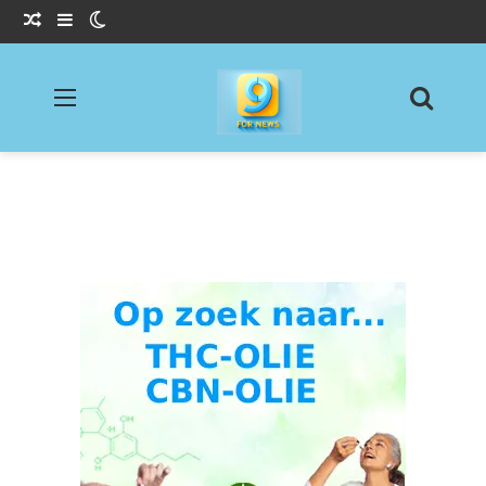
Willekeurig Artikel
Sidebar
Switch skin
Menu
Zoeke