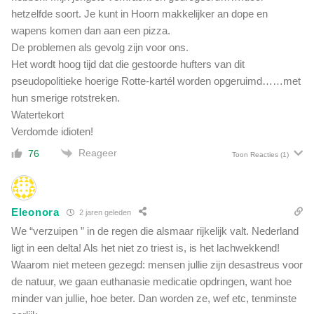
hetzelfde soort. Je kunt in Hoorn makkelijker an dope en
wapens komen dan aan een pizza.
De problemen als gevolg zijn voor ons.
Het wordt hoog tijd dat die gestoorde hufters van dit
pseudopolitieke hoerige Rotte-kartél worden opgeruimd……met
hun smerige rotstreken.
Watertekort
Verdomde idioten!
Reageer
76
Toon Reacties
(1)
Eleonora
2 jaren geleden
We “verzuipen ” in de regen die alsmaar rijkelijk valt. Nederland
ligt in een delta! Als het niet zo triest is, is het lachwekkend!
Waarom niet meteen gezegd: mensen jullie zijn desastreus voor
de natuur, we gaan euthanasie medicatie opdringen, want hoe
minder van jullie, hoe beter. Dan worden ze, wef etc, tenminste