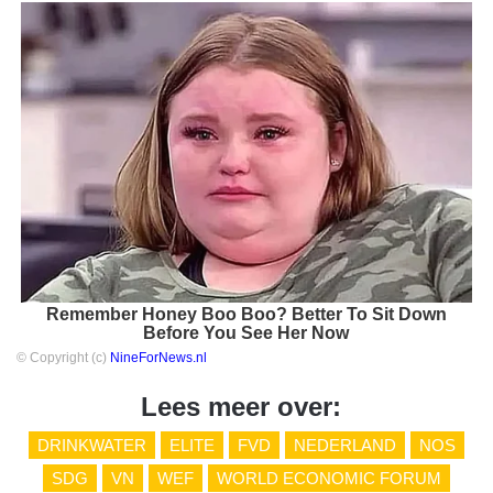
Remember Honey Boo Boo? Better To Sit Down
Before You See Her Now
© Copyright (c)
NineForNews.nl
Lees meer over:
DRINKWATER
ELITE
FVD
NEDERLAND
NOS
SDG
VN
WEF
WORLD ECONOMIC FORUM