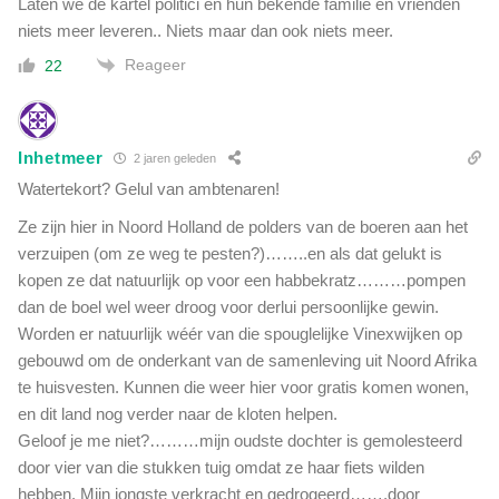
Laten we de kartel politici en hun bekende familie en vrienden
niets meer leveren.. Niets maar dan ook niets meer.
Reageer
22
Inhetmeer
2 jaren geleden
Watertekort? Gelul van ambtenaren!
Ze zijn hier in Noord Holland de polders van de boeren aan het
verzuipen (om ze weg te pesten?)……..en als dat gelukt is
kopen ze dat natuurlijk op voor een habbekratz………pompen
dan de boel wel weer droog voor derlui persoonlijke gewin.
Worden er natuurlijk wéér van die spouglelijke Vinexwijken op
gebouwd om de onderkant van de samenleving uit Noord Afrika
te huisvesten. Kunnen die weer hier voor gratis komen wonen,
en dit land nog verder naar de kloten helpen.
Geloof je me niet?………mijn oudste dochter is gemolesteerd
door vier van die stukken tuig omdat ze haar fiets wilden
hebben. Mijn jongste verkracht en gedrogeerd…….door