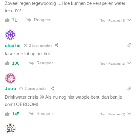
e
Zoveel regen tegewoordig …Hoe kunnen ze verspellen water
c
o
tekort??
h
v
t
Reageer
71
e
Toon Reacties
(3)
i
r
n
p
g
r
O
charlie
2 jaren geleden
i
p
k
fascisme tot op het bot
e
s
n
Reageer
100
Toon Reacties
(1)
c
N
h
e
a
d
d
e
Joop
2 jaren geleden
e
r
Drinkwater crisis 😁 Als nu nog niet wappie bent, dan ben je
i
l
dom! OERDOM!
n
a
O
Reageer
n
145
Toon Reacties
(2)
o
d
s
:
t
'
e