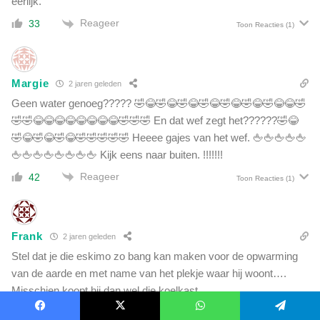
eerlijk.
Reageer
33
Toon Reacties
(1)
Margie
2 jaren geleden
Geen water genoeg????? 🤣😂🤣😂🤣😂🤣😂🤣😂🤣😂🤣😂😂🤣
🤣🤣😂😂😂😂😂😂😂😂🤣🤣🤣 En dat wef zegt het??????🤣😂
🤣😂🤣😂🤣😂🤣🤣🤣🤣🤣 Heeee gajes van het wef. 🖕🖕🖕🖕🖕
🖕🖕🖕🖕🖕🖕🖕🖕 Kijk eens naar buiten. !!!!!!!
Reageer
42
Toon Reacties
(1)
Frank
2 jaren geleden
Stel dat je die eskimo zo bang kan maken voor de opwarming
van de aarde en met name van het plekje waar hij woont….
Misschien koopt hij dan wel die koelkast.
Reageer
19
Facebook
X
WhatsApp
Telegram