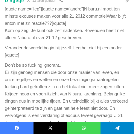
Dingetje
13 jaren geleden
[quote name=”Iep”][quote name=”andre”]Niburu.nl moet ten
minste excuses maken voor alle 21 2012 commotie!Waar blijft
anton met zn reactie???[/quote]
Kom op zeg. Je kunt ook zelf nadenken. Bovendien heeft niet
alleen Niburu.nl over 21-12 geschreven.
Verander de wereld begin bij jezelf. Leg het niet bij een ander.
[/quote]
Don’t be so fucking ignorant..
Er zijn genoeg mensen die door onze manier van leven, en
onze regeltjes en wetten en onze bezuinigingsmaatregelen
fucking hard getroffen zijn en het totaal niet meer zagen zitten.
Krijgen hoop en vooruitzicht van Niburu, jarenlang. Belangrijke
dingen dus in moeilijke tijden. En uiteindelijk blijkt alles verkeerd
geinterpreteerd te zijn en gaat het hele feest niet door. En
vervolgens is een verklaring of excuus teveel gevraagd… 21
december was normaal in de zin dat we doorgaan met leven
tegen beter weten in. Het was een klote dag in de zin dat ik
Facebook
X
WhatsApp
Telegram