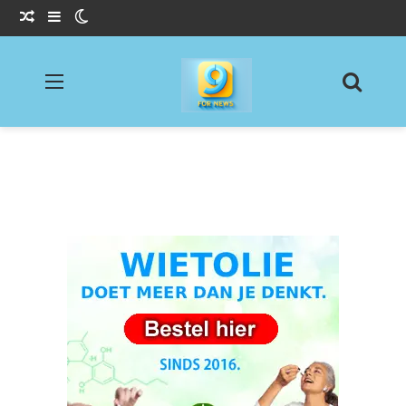
Willekeurig Artikel
Sidebar
Switch skin
Menu
Zoeke