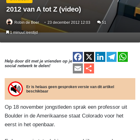
2012 van A tot Z (video)
Robin de Boer
23 december 2012 12:03
51
1 minuut leestijd
F
X
Li
T
W
Help door dit met je vrienden op je
a
n
el
h
E
D
social netwerk te delen!
c
k
e
at
m
el
e
e
gr
s
ail
e
Er is helaas geen gesproken versie van dit artikel
beschikbaar
b
dI
a
A
n
o
n
m
p
Op 18 november jongstleden sprak een professor uit
o
p
Boulder in de Amerikaanse staat Colorado voor het
k
eerst in het openbaar.