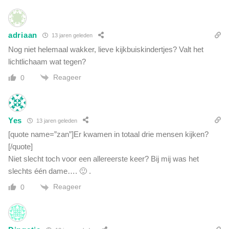
adriaan
13 jaren geleden
Nog niet helemaal wakker, lieve kijkbuiskindertjes? Valt het
lichtlichaam wat tegen?
Reageer
0
Yes
13 jaren geleden
[quote name=”zan”]Er kwamen in totaal drie mensen kijken?
[/quote]
Niet slecht toch voor een allereerste keer? Bij mij was het
slechts één dame…. 🙂 .
Reageer
0