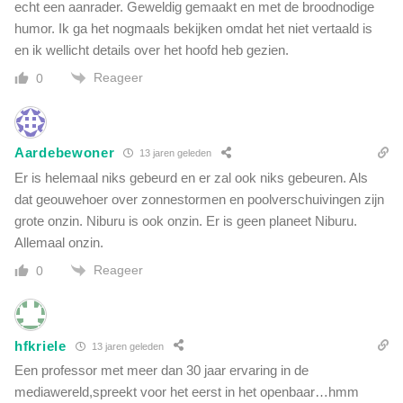
e
echt een aanrader. Geweldig gemaakt en met de broodnodige
)
humor. Ik ga het nogmaals bekijken omdat het niet vertaald is
en ik wellicht details over het hoofd heb gezien.
Reageer
0
Aardebewoner
13 jaren geleden
Er is helemaal niks gebeurd en er zal ook niks gebeuren. Als
dat geouwehoer over zonnestormen en poolverschuivingen zijn
grote onzin. Niburu is ook onzin. Er is geen planeet Niburu.
Allemaal onzin.
Reageer
0
hfkriele
13 jaren geleden
Een professor met meer dan 30 jaar ervaring in de
mediawereld,spreekt voor het eerst in het openbaar…hmm