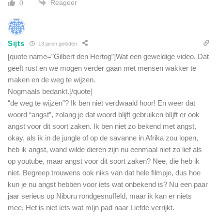
Reageer
0
Sijts
13 jaren geleden
[quote name=”Gilbert den Hertog”]Wat een geweldige video. Dat
geeft rust en we mogen verder gaan met mensen wakker te
maken en de weg te wijzen.
Nogmaals bedankt.[/quote]
“de weg te wijzen”? Ik ben niet verdwaald hoor! En weer dat
woord “angst”, zolang je dat woord blijft gebruiken blíjft er ook
angst voor dit soort zaken. Ik ben niet zo bekend met angst,
okay, als ik in de jungle of op de savanne in Afrika zou lopen,
heb ik angst, wand wilde dieren zijn nu eenmaal niet zo lief als
op youtube, maar angst voor dit soort zaken? Nee, die heb ik
niet. Begreep trouwens ook niks van dat hele filmpje, dus hoe
kun je nu angst hebben voor iets wat onbekend is? Nu een paar
jaar serieus op Niburu rondgesnuffeld, maar ik kan er niets
mee. Het is niet iets wat míjn pad naar Liefde verrijkt.