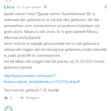
Chris
13 jaren geleden
[quote name=”m&m”][quote name=”Aardebewoner”]Er is
helemaal niks gebeurd en er zal ook niks gebeuren. Als dat
geouwehoer over zonnestormen en poolverschuivingen zijn
grote onzin. Niburu is ook onzin. Er is geen planeet Niburu.
Allemaal onzin.[/quote]
hierin moet ik je ongelijk geven,omdat het nu niet gebeurd is
wilnog niet zeggen dat het alsnog kan gebeuren,omdat natuurlijk
is,zoals poolshift en zonnestormen.
het wil alleen niet zeggen dat het precies op 21-12-2012 moest
gebeuren.[/quote]
http://www.youtube.com/watch?
feature=player_embedded&v=sTxOT61uKqc#
!
Toch wel iets gebeurd ? 😉 heerlijk
Reageer
0