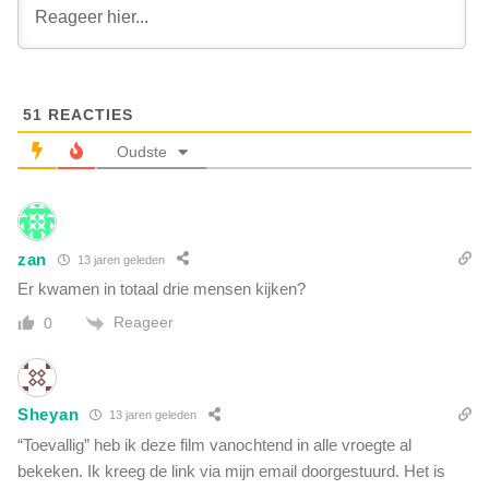
D
a
u
m
i
i
t
d
s
e
51
REACTIES
e
s
t
Oudste
(
e
v
l
i
e
d
v
e
zan
13 jaren geleden
i
o
s
Er kwamen in totaal drie mensen kijken?
)
i
Reageer
0
e
(
u
p
Sheyan
13 jaren geleden
d
“Toevallig” heb ik deze film vanochtend in alle vroegte al
a
t
bekeken. Ik kreeg de link via mijn email doorgestuurd. Het is