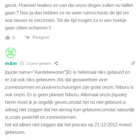
gezet. Hoeveel healers en van die onzin dingen zullen nu failliet
gaan ? Nou ja dan hebben ze nu weer ruimschoots de tijd om
wat nieuws te verzinnen. Tot die tijd mogen ze in een hoekje
gaan zitten schamen !!
Reageer
0
m&m
13 jaren geleden
[quote name=”Aardebewoner”]Er is helemaal niks gebeurd en
er zal ook niks gebeuren. Als dat geouwehoer over
zonnestormen en poolverschuivingen zijn grote onzin. Niburu is
ook onzin. Er is geen planeet Niburu. Allemaal onzin.[/quote]
hierin moet ik je ongelijk geven,omdat het nu niet gebeurd is
wilnog niet zeggen dat het alsnog kan gebeuren,omdat natuurlijk
is,zoals poolshift en zonnestormen.
het wil alleen niet zeggen dat het precies op 21-12-2012 moest
gebeuren.