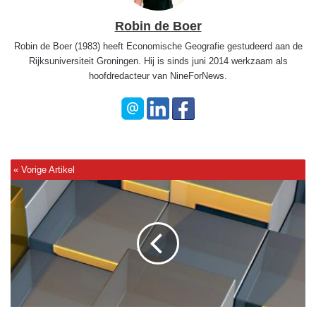
Robin de Boer
Robin de Boer (1983) heeft Economische Geografie gestudeerd aan de
Rijksuniversiteit Groningen. Hij is sinds juni 2014 werkzaam als
hoofdredacteur van NineForNews.
A
n
c
i
e
n
t
A
l