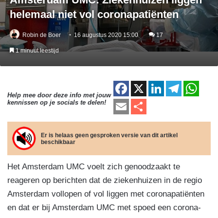
helemaal niet vol coronapatiënten
Robin de Boer
16 augustus 2020 15:00
17
1 minuut leestijd
F
X
Li
T
W
Help mee door deze info met jouw
a
n
el
h
E
D
kennissen op je socials te delen!
c
k
e
at
m
el
e
e
gr
s
ail
e
Er is helaas geen gesproken versie van dit artikel
beschikbaar
b
dI
a
A
n
o
n
m
p
Het Amsterdam UMC voelt zich genoodzaakt te
o
p
reageren op berichten dat de ziekenhuizen in de regio
k
Amsterdam vollopen of vol liggen met coronapatiënten
en dat er bij Amsterdam UMC met spoed een corona-