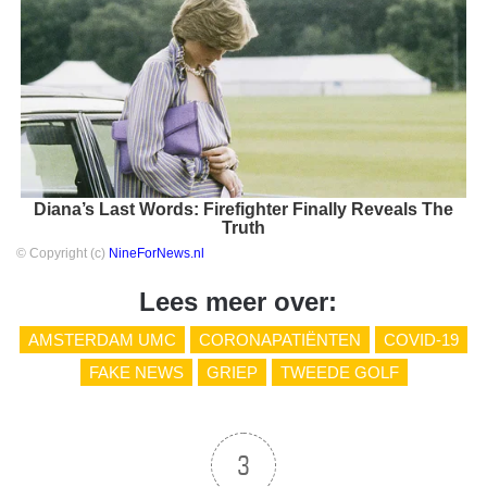
Diana’s Last Words: Firefighter Finally Reveals The
Truth
© Copyright (c)
NineForNews.nl
Lees meer over:
AMSTERDAM UMC
CORONAPATIËNTEN
COVID-19
FAKE NEWS
GRIEP
TWEEDE GOLF
3