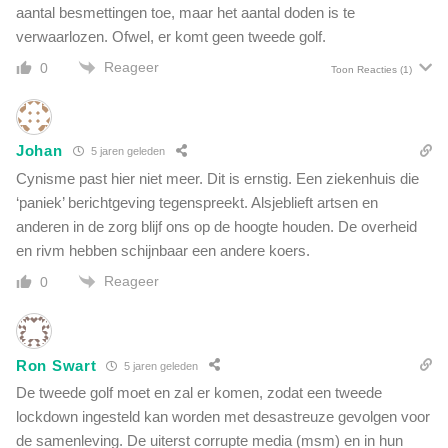
g
aantal besmettingen toe, maar het aantal doden is te
t
verwaarlozen. Ofwel, er komt geen tweede golf.
Reageer
0
Toon Reacties
(1)
Johan
5 jaren geleden
Cynisme past hier niet meer. Dit is ernstig. Een ziekenhuis die
‘paniek’ berichtgeving tegenspreekt. Alsjeblieft artsen en
anderen in de zorg blijf ons op de hoogte houden. De overheid
en rivm hebben schijnbaar een andere koers.
Reageer
0
Ron Swart
5 jaren geleden
De tweede golf moet en zal er komen, zodat een tweede
lockdown ingesteld kan worden met desastreuze gevolgen voor
de samenleving. De uiterst corrupte media (msm) en in hun