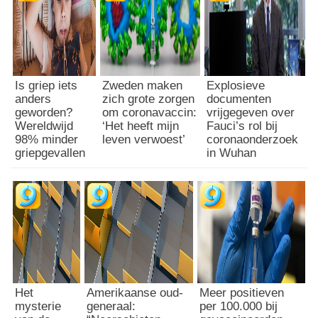
Is griep iets
Zweden maken
Explosieve
anders
zich grote zorgen
documenten
geworden?
om coronavaccin:
vrijgegeven over
Wereldwijd
‘Het heeft mijn
Fauci’s rol bij
98% minder
leven verwoest’
coronaonderzoek
griepgevallen
in Wuhan
Het
Amerikaanse oud-
Meer positieven
mysterie
generaal:
per 100.000 bij