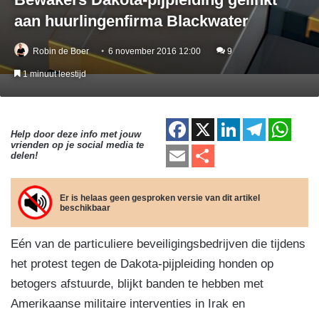
aan huurlingenfirma Blackwater
Robin de Boer
6 november 2016 12:00
9
1 minuut leestijd
F
X
Li
T
W
Help door deze info met jouw
vrienden op je social media te
a
n
el
h
E
D
delen!
c
k
e
at
m
el
e
e
gr
s
ail
e
Er is helaas geen gesproken versie van dit artikel
beschikbaar
b
dI
a
A
n
o
n
m
p
Eén van de particuliere beveiligingsbedrijven die tijdens
o
p
het protest tegen de Dakota-pijpleiding honden op
k
betogers afstuurde, blijkt banden te hebben met
Amerikaanse militaire interventies in Irak en