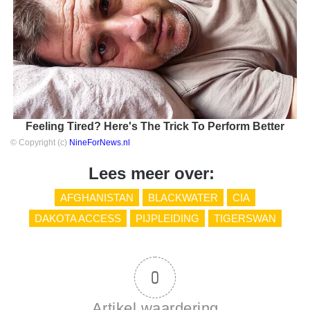
Feeling Tired? Here's The Trick To Perform Better
© Copyright (c)
NineForNews.nl
Lees meer over:
AFGHANISTAN
BLACKWATER
CIA
DAKOTA ACCESS
PIJPLEIDING
TIGERSWAN
0
Artikel waardering