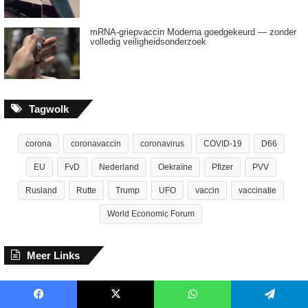
mRNA-griepvaccin Moderna goedgekeurd — zonder
volledig veiligheidsonderzoek
Tagwolk
corona
coronavaccin
coronavirus
COVID-19
D66
EU
FvD
Nederland
Oekraïne
Pfizer
PVV
Rusland
Rutte
Trump
UFO
vaccin
vaccinatie
World Economic Forum
Meer Links
Facebook
X
WhatsApp
Telegram