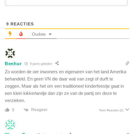
g
z
P
e
h
t
a
,
9
REACTIES
r
c
m
Oudste
r
a
i
e
s
n
i
d
s
Benhur
9 jaren geleden
e
a
m
Zo worden de oer inwoners en eigenaren van het land Amerika
c
a
behandeld. En geen VN die daar wat van zegt of durft te
t
n
zeggen. Maar als het om een traditioneel kinderfeestje gaat in
e
i
u
een klein kikkerlandje dan zijn ze van de partij om deze te
e
r
verzieken.
r
s
w
Reageer
0
Toon Reacties
(2)
o
a
p
a
h
r
e
o