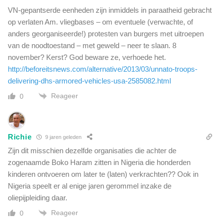
r
VN-gepantserde eenheden zijn inmiddels in paraatheid gebracht
t
op verlaten Am. vliegbases – om eventuele (verwachte, of
anders georganiseerde!) protesten van burgers met uitroepen
van de noodtoestand – met geweld – neer te slaan. 8
november? Kerst? God beware ze, verhoede het.
http://beforeitsnews.com/alternative/2013/03/unnato-troops-
delivering-dhs-armored-vehicles-usa-2585082.html
Reageer
0
Richie
9 jaren geleden
Zijn dit misschien dezelfde organisaties die achter de
zogenaamde Boko Haram zitten in Nigeria die honderden
kinderen ontvoeren om later te (laten) verkrachten?? Ook in
Nigeria speelt er al enige jaren gerommel inzake de
oliepijpleiding daar.
Reageer
0