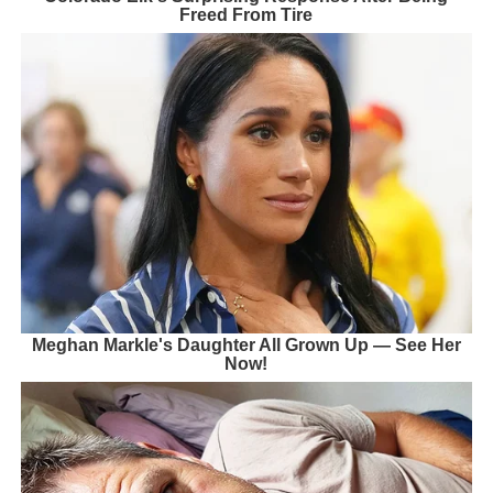
Freed From Tire
Meghan Markle's Daughter All Grown Up — See Her
Now!