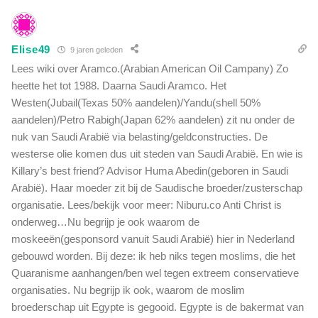
Elise49
9 jaren geleden
Lees wiki over Aramco.(Arabian American Oil Campany) Zo
heette het tot 1988. Daarna Saudi Aramco. Het
Westen(Jubail(Texas 50% aandelen)/Yandu(shell 50%
aandelen)/Petro Rabigh(Japan 62% aandelen) zit nu onder de
nuk van Saudi Arabië via belasting/geldconstructies. De
westerse olie komen dus uit steden van Saudi Arabië. En wie is
Killary’s best friend? Advisor Huma Abedin(geboren in Saudi
Arabië). Haar moeder zit bij de Saudische broeder/zusterschap
organisatie. Lees/bekijk voor meer: Niburu.co Anti Christ is
onderweg…Nu begrijp je ook waarom de
moskeeën(gesponsord vanuit Saudi Arabië) hier in Nederland
gebouwd worden. Bij deze: ik heb niks tegen moslims, die het
Quaranisme aanhangen/ben wel tegen extreem conservatieve
organisaties. Nu begrijp ik ook, waarom de moslim
broederschap uit Egypte is gegooid. Egypte is de bakermat van