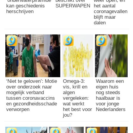
‘onderwaterpiramide’
beschikt over
weer open, en
kan geschiedenis
SUPERWAPEN
het aantal
herschrijven
coronagevallen
blijft maar
dalen
‘Niet te geloven’: Motie
Omega-3:
Waarom een
over onderzoek naar
vis, krill en
eigen huis
mogelijk verband
algen
nog steeds
tussen coronavaccins
vergeleken:
haalbaar is
en gezondheidsschade
wat werkt
voor jonge
verworpen
het best voor
Nederlanders
jou?