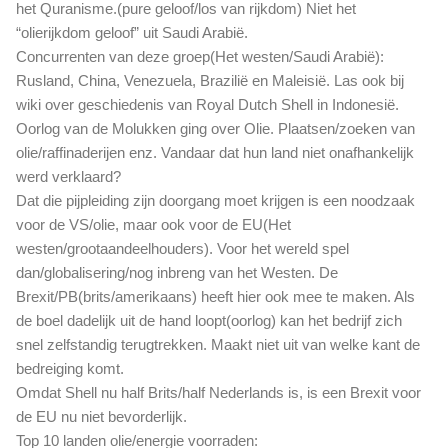
het Quranisme.(pure geloof/los van rijkdom) Niet het
“olierijkdom geloof” uit Saudi Arabië.
Concurrenten van deze groep(Het westen/Saudi Arabië):
Rusland, China, Venezuela, Brazilië en Maleisië. Las ook bij
wiki over geschiedenis van Royal Dutch Shell in Indonesië.
Oorlog van de Molukken ging over Olie. Plaatsen/zoeken van
olie/raffinaderijen enz. Vandaar dat hun land niet onafhankelijk
werd verklaard?
Dat die pijpleiding zijn doorgang moet krijgen is een noodzaak
voor de VS/olie, maar ook voor de EU(Het
westen/grootaandeelhouders). Voor het wereld spel
dan/globalisering/nog inbreng van het Westen. De
Brexit/PB(brits/amerikaans) heeft hier ook mee te maken. Als
de boel dadelijk uit de hand loopt(oorlog) kan het bedrijf zich
snel zelfstandig terugtrekken. Maakt niet uit van welke kant de
bedreiging komt.
Omdat Shell nu half Brits/half Nederlands is, is een Brexit voor
de EU nu niet bevorderlijk.
Top 10 landen olie/energie voorraden: