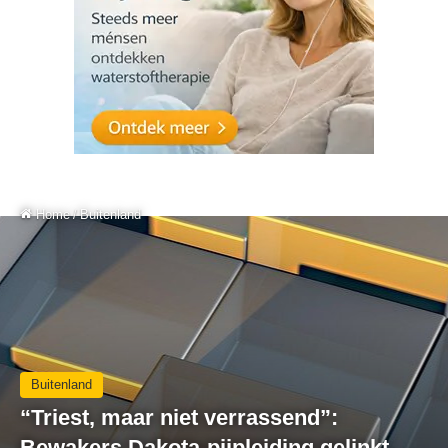
Home
/
Buitenland
Buitenland
“Triest, maar niet verrassend”:
Bewakers Dakota-pijpleiding gelinkt