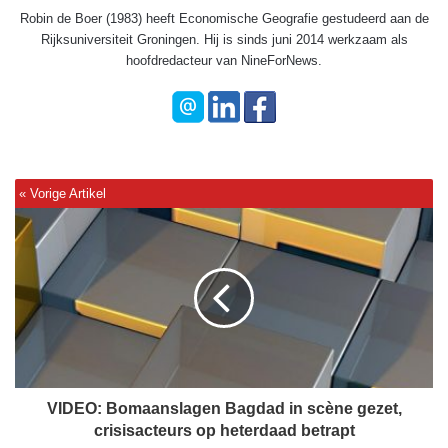
Robin de Boer (1983) heeft Economische Geografie gestudeerd aan de
Rijksuniversiteit Groningen. Hij is sinds juni 2014 werkzaam als
hoofdredacteur van NineForNews.
V
I
D
E
O
:
B
o
m
a
VIDEO: Bomaanslagen Bagdad in scène gezet,
a
crisisacteurs op heterdaad betrapt