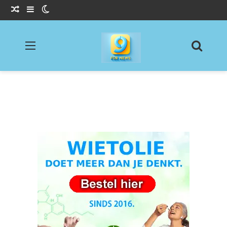
Willekeurig Artikel
Sidebar
Switch skin
Menu
Zoeke