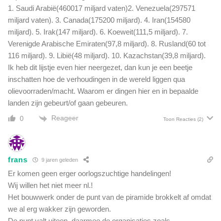
1. Saudi Arabië(460017 miljard vaten)2. Venezuela(297571
miljard vaten). 3. Canada(175200 miljard). 4. Iran(154580
miljard). 5. Irak(147 miljard). 6. Koeweit(111,5 miljard). 7.
Verenigde Arabische Emiraten(97,8 miljard). 8. Rusland(60 tot
116 miljard). 9. Libië(48 miljard). 10. Kazachstan(39,8 miljard).
Ik heb dit lijstje even hier neergezet, dan kun je een beetje
inschatten hoe de verhoudingen in de wereld liggen qua
olievoorraden/macht. Waarom er dingen hier en in bepaalde
landen zijn gebeurt/of gaan gebeuren.
Reageer
0
Toon Reacties
(2)
frans
9 jaren geleden
Er komen geen erger oorlogszuchtige handelingen!
Wij willen het niet meer nl.!
Het bouwwerk onder de punt van de piramide brokkelt af omdat
we al erg wakker zijn geworden.
De punt valt uiteen, daarmee de organisaties zoals