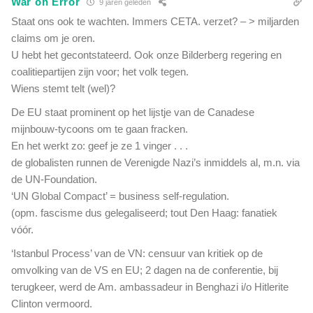
War on Error
9 jaren geleden
t
p
Staat ons ook te wachten. Immers CETA. verzet? – > miljarden
e
z
r
claims om je oren.
i
d
U hebt het gecontstateerd. Ook onze Bilderberg regering en
j
a
coalitiepartijen zijn voor; het volk tegen.
d
a
e
Wiens stemt telt (wel)?
d
w
b
De EU staat prominent op het lijstje van de Canadese
e
e
mijnbouw-tycoons om te gaan fracken.
r
t
En het werkt zo: geef je ze 1 vinger . . .
e
r
l
de globalisten runnen de Verenigde Nazi’s inmiddels al, m.n. via
a
d
de UN-Foundation.
p
m
‘UN Global Compact’ = business self-regulation.
t
a
(opm. fascisme dus gelegaliseerd; tout Den Haag: fanatiek
n
vóór.
i
p
‘Istanbul Process’ van de VN: censuur van kritiek op de
u
omvolking van de VS en EU; 2 dagen na de conferentie, bij
l
terugkeer, werd de Am. ambassadeur in Benghazi i/o Hitlerite
e
Clinton vermoord.
e