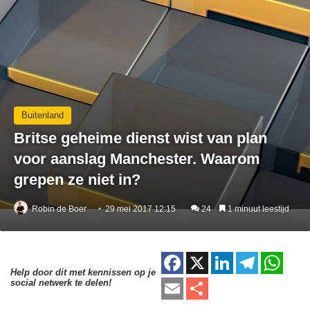
Buitenland
Britse geheime dienst wist van plan
voor aanslag Manchester. Waarom
grepen ze niet in?
Robin de Boer
29 mei 2017 12:15
24
1 minuut leestijd
F
X
Li
T
W
Help door dit met kennissen op je
a
n
el
h
E
D
social netwerk te delen!
c
k
e
at