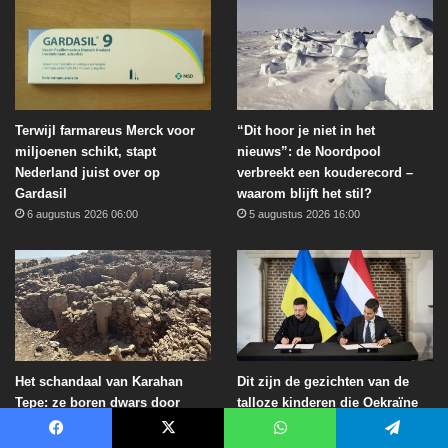
Terwijl farmareus Merck voor
“Dit hoor je niet in het
miljoenen schikt, stapt
nieuws”: de Noordpool
Nederland juist over op
verbreekt een kouderecord –
Gardasil
waarom blijft het stil?
6 augustus 2026 06:00
5 augustus 2026 16:00
Het schandaal van Karahan
Dit zijn de gezichten van de
Tepe: ze boren dwars door
talloze kinderen die Oekraïne
12.000 jaar geschiedenis… en
doodde: een boek dat niemand
willen niet dat je het ziet
wil lezen maar iedereen moet
Facebook
X
WhatsApp
Telegram