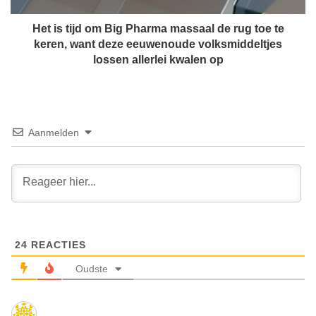
e
d
n
o
Het is tijd om Big Pharma massaal de rug toe te
d
m
keren, want deze eeuwenoude volksmiddeltjes
o
B
lossen allerlei kwalen op
e
i
n
g
.
P
V
h
e
a
Aanmelden
r
r
b
m
a
a
a
m
s
a
j
s
e
s
o
24
REACTIES
a
v
a
Oudste
e
l
r
d
w
e