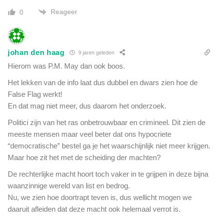
e
n
Reageer
0
e
i
e
s
u
w
johan den haag
e
9 jaren geleden
n
Hierom was P.M. May dan ook boos.
o
Het lekken van de info laat dus dubbel en dwars zien hoe de
u
False Flag werkt!
d
e
En dat mag niet meer, dus daarom het onderzoek.
v
Politici zijn van het ras onbetrouwbaar en crimineel. Dit zien de
o
meeste mensen maar veel beter dat ons hypocriete
l
“democratische” bestel ga je het waarschijnlijk niet meer krijgen.
k
s
Maar hoe zit het met de scheiding der machten?
m
De rechterlijke macht hoort toch vaker in te grijpen in deze bijna
i
waanzinnige wereld van list en bedrog.
d
d
Nu, we zien hoe doortrapt teven is, dus wellicht mogen we
e
daaruit afleiden dat deze macht ook helemaal verrot is.
l