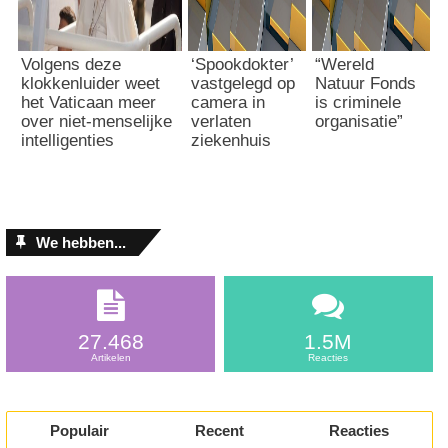
Volgens deze
‘Spookdokter’
“Wereld
klokkenluider weet
vastgelegd op
Natuur Fonds
het Vaticaan meer
camera in
is criminele
over niet-menselijke
verlaten
organisatie”
intelligenties
ziekenhuis
We hebben...
27.468
1.5M
Artikelen
Reacties
Populair
Recent
Reacties