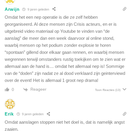
a
r
t
Arwijn
u
9 jaren geleden
d
g
Omdat het een nep operatie is die ze zelf hebben
e
t
georganiseerd. Al deze mensen zijn Crisis acteurs, en er is
z
o
uitgebreid video materiaal op Youtube te vinden van “de
e
e
m
aanslag” die meer dan een week daarvoor al online stond,
t
i
waarbij mensen op het podium zonder explosie te horen
e
l
“spontaan” gillend door elkaar gaan rennen, en waarbij mensen
k
j
e
wegrennen terwijl omstanders rustig toekijken om te zien wat er
a
r
allemaal aan de hand is… omdat het allemaal nep is! Sommige
r
e
van de “doden” zijn nadat ze al dood verklaard zijn geinterviewd
d
n
over de event! Het is allemaal 1 groot nep drama!
a
,
i
Reageer
w
0
Toon Reacties
(13)
r
a
v
n
a
t
n
Erik
d
9 jaren geleden
p
e
Omdat aanslagen stoppen niet het doel is, dat is namelijk angst
l
z
zaaien.
a