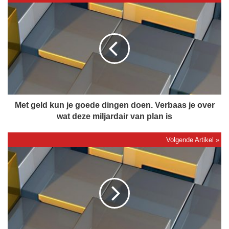
M
e
t
g
e
l
d
k
u
n
Met geld kun je goede dingen doen. Verbaas je over
j
wat deze miljardair van plan is
e
g
o
H
e
e
d
t
e
i
d
s
i
t
n
i
g
j