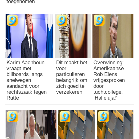
toegenomen
Karim Aachboun
Dit maakt het
Overwinning:
vraagt met
voor
Amerikaanse
billboards langs
particulieren
Rob Elens
snelwegen
belangrijk om
vrijgesproken
aandacht voor
zich goed te
door
rechtszaak tegen
verzekeren
tuchtcollege.
Rutte
‘Halleluja!’