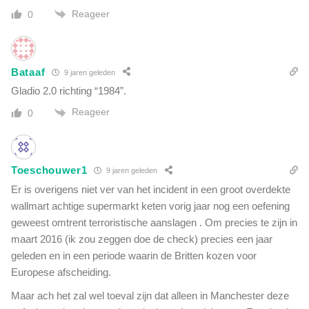
l
Reageer
0
e
n
o
p
Bataaf
9 jaren geleden
Gladio 2.0 richting “1984”.
Reageer
0
Toeschouwer1
9 jaren geleden
Er is overigens niet ver van het incident in een groot overdekte
wallmart achtige supermarkt keten vorig jaar nog een oefening
geweest omtrent terroristische aanslagen . Om precies te zijn in
maart 2016 (ik zou zeggen doe de check) precies een jaar
geleden en in een periode waarin de Britten kozen voor
Europese afscheiding.
Maar ach het zal wel toeval zijn dat alleen in Manchester deze