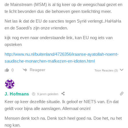
de Mainstream (MSM) is al tig keer op de weegschaal gezet en
t
te licht bevonden dus die behoeven geen toelichting meer.
j
e
Net las ik dat de EU de sancties tegen Syrië verlengt..HaHaHa
s
en de Saoedi’s zijn onze vrienden.
l
o
kijk nog even naar onderstaande link, kan EU nog iets van
s
opsteken
s
e
http://www.nu.nl/buitenland/4726356/iraanse-ayatollah-noemt-
n
saudische-monarchen-mafkezen-en-idioten.html
a
Reageer
0
Toon Reacties
(3)
l
l
e
r
J. Hofmans
9 jaren geleden
l
Keer op keer dezelfde situatie. Ik geloof er NIETS van. En dat
e
i
geldt voor bijna alle aanslagen. Allemaal onzin!
k
Mensen denk toch na. Denk toch heel goed na. Doe het, nu het
w
nog kan.
a