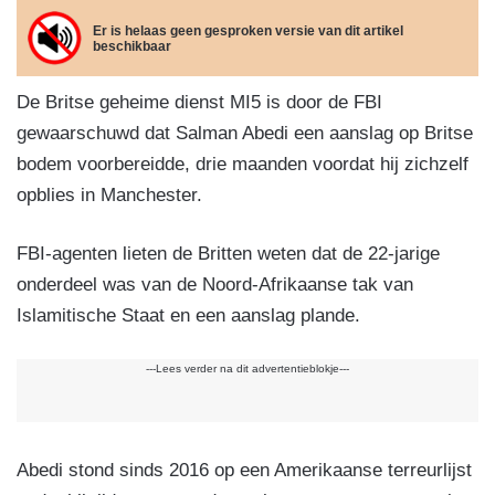
m
el
e
e
gr
s
ail
e
Er is helaas geen gesproken versie van dit artikel
beschikbaar
b
dI
a
A
n
o
n
m
p
De Britse geheime dienst MI5 is door de FBI
o
p
gewaarschuwd dat Salman Abedi een aanslag op Britse
k
bodem voorbereidde, drie maanden voordat hij zichzelf
opblies in Manchester.
FBI-agenten lieten de Britten weten dat de 22-jarige
onderdeel was van de Noord-Afrikaanse tak van
Islamitische Staat en een aanslag plande.
---Lees verder na dit advertentieblokje---
Abedi stond sinds 2016 op een Amerikaanse terreurlijst