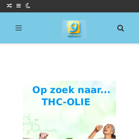
Willekeurig Artikel
Sidebar
Switch skin
Menu
Zoeke