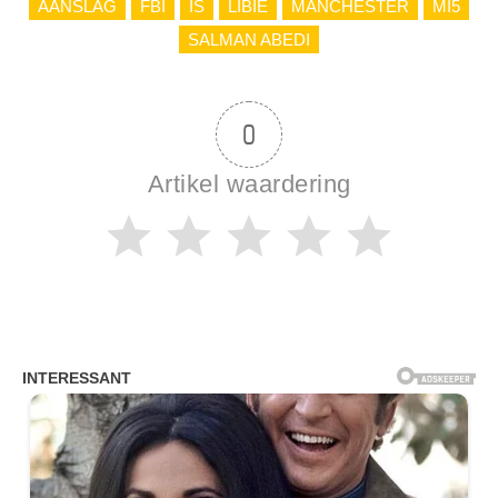
AANSLAG
FBI
IS
LIBIË
MANCHESTER
MI5
SALMAN ABEDI
0
Artikel waardering