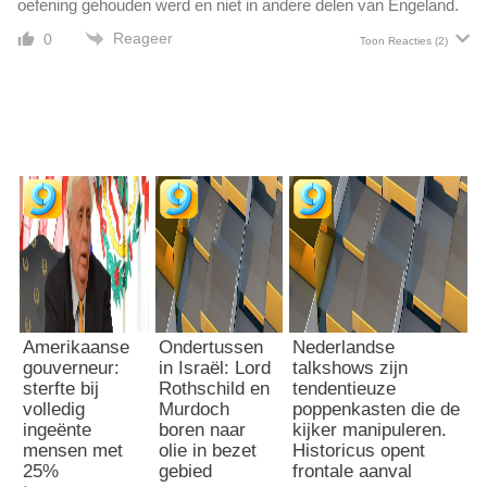
oefening gehouden werd en niet in andere delen van Engeland.
Reageer
0
Toon Reacties
(2)
Amerikaanse
Ondertussen
Nederlandse
gouverneur:
in Israël: Lord
talkshows zijn
sterfte bij
Rothschild en
tendentieuze
volledig
Murdoch
poppenkasten die de
ingeënte
boren naar
kijker manipuleren.
mensen met
olie in bezet
Historicus opent
25%
gebied
frontale aanval