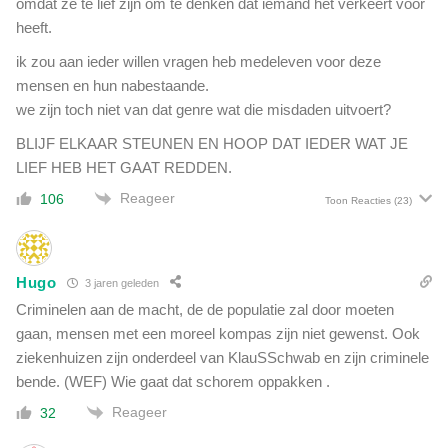
omdat ze te lief zijn om te denken dat iemand het verkeert voor
?
D
heeft.
a
ik zou aan ieder willen vragen heb medeleven voor deze
n
mensen en hun nabestaande.
b
we zijn toch niet van dat genre wat die misdaden uitvoert?
e
n
BLIJF ELKAAR STEUNEN EN HOOP DAT IEDER WAT JE
j
LIEF HEB HET GAAT REDDEN.
e
e
Reageer
106
Toon Reacties
(23)
e
n
c
o
Hugo
3 jaren geleden
m
Criminelen aan de macht, de de populatie zal door moeten
p
gaan, mensen met een moreel kompas zijn niet gewenst. Ook
l
ziekenhuizen zijn onderdeel van KlauSSchwab en zijn criminele
o
bende. (WEF) Wie gaat dat schorem oppakken .
t
d
Reageer
32
e
n