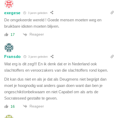
k
e
exegese
3 jaren geleden
r
De omgekeerde wereld ! Goede mensen moeten weg en
bruikbare idioten moeten blijven.
Reageer
17
Fransdo
3 jaren geleden
Wat erg is dit zeg!!! En ik denk dat er in Nederland ook
slachtoffers en veroorzakers van die slachtoffers rond lopen.
Dit kan dus niet en als je dat als Deugmens niet begrijpt dan
moet je hoognodig wat anders gaan doen want dan ben je
ongeschikt/onbekwaam en niet Capabel om als arts de
Socrateseed gestalte te geven.
Reageer
16