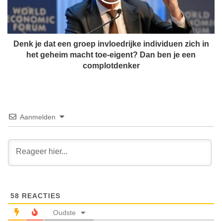
e
e
d
h
a
a
t
a
e
Denk je dat een groep invloedrijke individuen zich in
l
e
het geheim macht toe-eigent? Dan ben je een
d
n
complotdenker
e
g
d
r
e
o
b
e
o
p
Aanmelden
o
i
s
n
t
v
e
l
r
o
p
e
r
d
i
58
REACTIES
r
k
i
Oudste
e
j