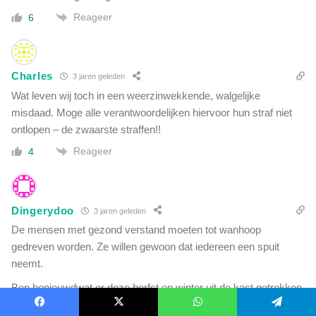
Reageer
6
Charles
3 jaren geleden
Wat leven wij toch in een weerzinwekkende, walgelijke
misdaad. Moge alle verantwoordelijken hiervoor hun straf niet
ontlopen – de zwaarste straffen!!
Reageer
4
Dingerydoo
3 jaren geleden
De mensen met gezond verstand moeten tot wanhoop
gedreven worden. Ze willen gewoon dat iedereen een spuit
neemt.
Ben benieuwdwat er deze herfst en winter uit de kast getrokken
wordt.
Facebook
X
WhatsApp
Telegram