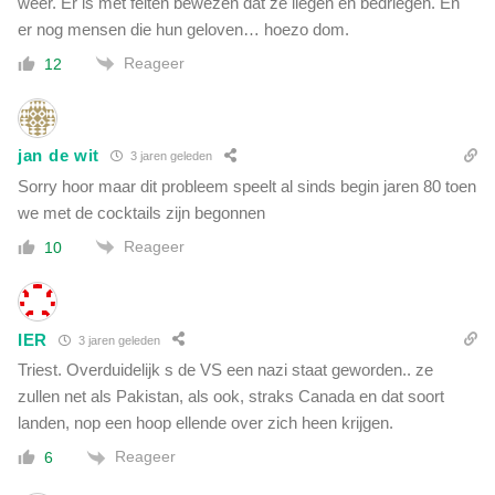
weer. Er is met feiten bewezen dat ze liegen en bedriegen. En
er nog mensen die hun geloven… hoezo dom.
Reageer
12
jan de wit
3 jaren geleden
Sorry hoor maar dit probleem speelt al sinds begin jaren 80 toen
we met de cocktails zijn begonnen
Reageer
10
IER
3 jaren geleden
Triest. Overduidelijk s de VS een nazi staat geworden.. ze
zullen net als Pakistan, als ook, straks Canada en dat soort
landen, nop een hoop ellende over zich heen krijgen.
Reageer
6