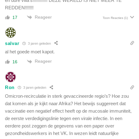
en dure villa’s!!!!!!!!!!!! DEZE WERELD IS NIET MEER TE
REDDEN!!!!!!!
Reageer
17
Toon Reacties
(1)
salvar
3 jaren geleden
al het goede moet kapot.
Reageer
16
Ron
3 jaren geleden
Omicron-recirculatie in sterk gevaccineerde regio’s? Hoe zou
dat komen als je kijkt naar Afrika? Het bewijs suggereert dat
vaccinatie een negatief effect heeft op de mucosale immuniteit,
de eerste verdedigingslinie tegen een virale infectie. In een
eerdere post zeggen de gegevens van een paper over
gezondheidswerkers in het VK. In wezen leidt natuurlijke