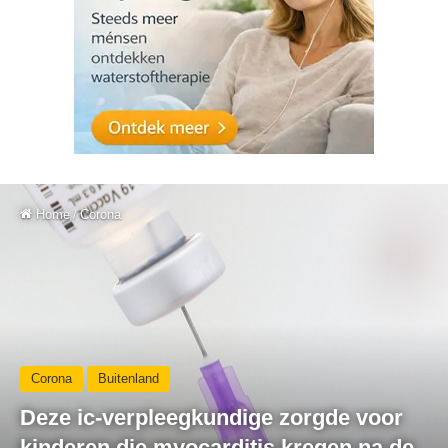
Home
/
Corona
Corona
Buitenland
Deze ic-verpleegkundige zorgde voor
kinderen die myocarditis kregen na de