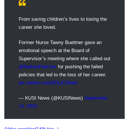
From saving children’s lives to losing the
career she loved.
Former Nurse Tawny Buettner gave an
emotional speech at the Board of
Supervisor’s meeting where she called out
@NathanFletcher
for pushing the failed
policies that led to the loss of her career.
pic.twitter.com/EDLjCS6xki
— KUSI News (@KUSINews)
September
14, 2022
(Video verwijderd? Klik hier...)