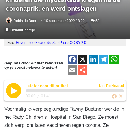
coronaprik, en werd ontslagen
Robin de Boer
19 september 2022 18:00
58
1 minuut leestijd
Foto:
Governo do Estado de São Paulo
CC BY 2.0
F
X
Li
T
W
Help ons door dit met kennissen
a
n
el
h
E
D
op je social netwerk te delen!
c
k
e
at
m
el
e
e
gr
s
Luister naar dit artikel
ail
e
NineForNews.nl
b
dI
a
A
n
00:00
/
01:41
o
n
m
p
Voormalig ic-verpleegkundige Tawny Buettner werkte in
o
p
het Rady Children’s Hospital in San Diego. Ze moest
k
zich verplicht laten vaccineren tegen corona. Ze