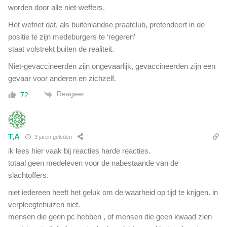
t
g
worden door alle niet-weffers.
r
e
u
Het wefnet dat, als buitenlandse praatclub, pretendeert in de
h
i
positie te zijn medeburgers te ‘regeren’
e
m
i
staat volstrekt buiten de realiteit.
t
m
e
Niet-gevaccineerden zijn ongevaarlijk, gevaccineerden zijn een
m
gevaar voor anderen en zichzelf.
a
c
Reageer
72
h
t
t
o
T,A
3 jaren geleden
e
ik lees hier vaak bij reacties harde reacties.
-
totaal geen medeleven voor de nabestaande van de
e
slachtoffers.
i
g
niet iedereen heeft het geluk om de waarheid op tijd te krijgen. in
e
verpleegtehuizen niet.
n
mensen die geen pc hebben , of mensen die geen kwaad zien
t