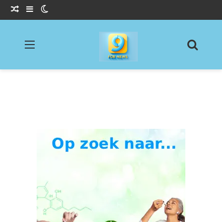
Willekeurig Artikel
Sidebar
Switch skin
Menu
Zoeke