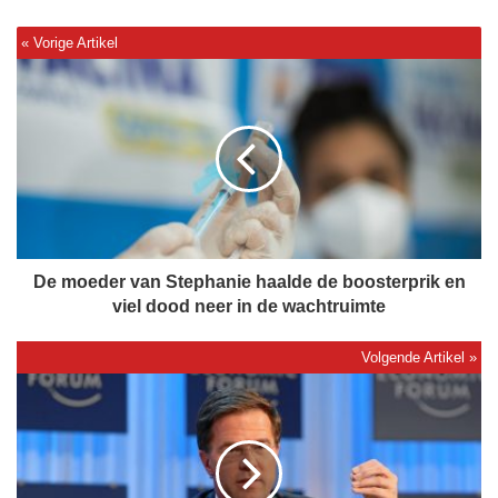
D
e
m
o
e
d
e
r
v
a
De moeder van Stephanie haalde de boosterprik en
n
viel dood neer in de wachtruimte
S
t
e
D
p
e
h
n
a
k
n
j
i