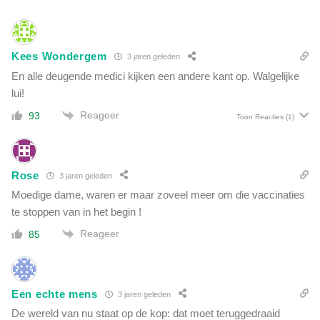
n
k
v
e
i
i
e
Kees Wondergem
n
3 jaren geleden
l
d
En alle deugende medici kijken een andere kant op. Walgelijke
d
i
lui!
o
v
o
Reageer
93
i
Toon Reacties
(1)
d
d
n
u
e
e
e
Rose
3 jaren geleden
n
r
z
Moedige dame, waren er maar zoveel meer om die vaccinaties
i
i
te stoppen van in het begin !
n
c
d
Reageer
85
h
e
i
w
n
a
h
c
Een echte mens
3 jaren geleden
e
h
t
De wereld van nu staat op de kop: dat moet teruggedraaid