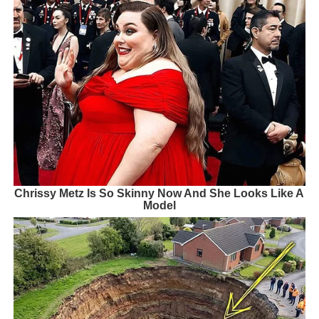
Chrissy Metz Is So Skinny Now And She Looks Like A
Model