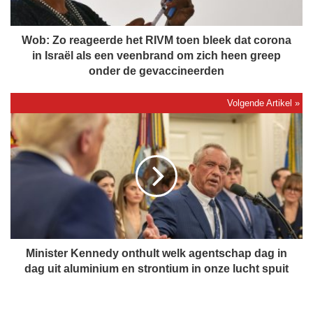
e
a
g
Wob: Zo reageerde het RIVM toen bleek dat corona
e
in Israël als een veenbrand om zich heen greep
e
onder de gevaccineerden
r
d
e
M
h
i
e
n
t
i
R
s
I
t
V
e
M
r
t
K
o
e
Minister Kennedy onthult welk agentschap dag in
e
n
dag uit aluminium en strontium in onze lucht spuit
n
n
b
e
l
d