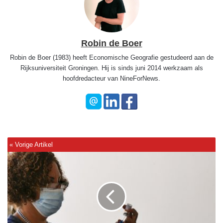
Robin de Boer
Robin de Boer (1983) heeft Economische Geografie gestudeerd aan de
Rijksuniversiteit Groningen. Hij is sinds juni 2014 werkzaam als
hoofdredacteur van NineForNews.
W
o
b
:
Z
o
r