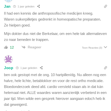
l
p
s
Jan
1 jaar geleden
d
e
Il had een kennis die anthroposofische medicijen kreeg.
a
e
g
Waren suikerpilletjes gedrenkt in homeopatische preparaten.
n
i
Ze hielpen goed.
v
n
e
Mijn dokter dus niet die Berkelaar, om een hele tak alternatieven
d
e
zo naar beneden te trappen.
a
n
g
Reageer
b
12
Toon Reacties
(3)
u
r
i
a
t
n
a
Joop
d
1 jaar geleden
l
o
ben ook gestopt met de ong. 10 hartpillen/dg. Nu alleen nog een
u
m
halve, hele lichte, betablokker en voor de rest ortho medicatie.
m
z
i
Bloedonderzoek deed afd. cardio versteld staan als in dat kán
i
n
helemaal niet. ALLE waardes waren aanzienlijk verbeterd in een
c
i
jaar tijd. Men wilde een gesprek hierover aangaan edoch heb ik
h
u
dat geweigerd.
h
m
e