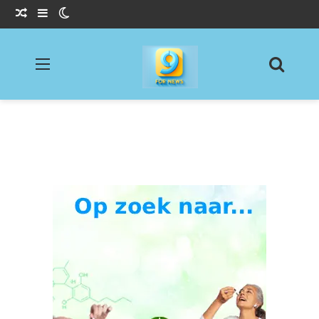
Willekeurig Artikel
Sidebar
Switch skin
Menu
Zoeke