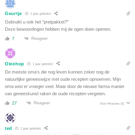
n
s
e
p
Geurtje
1 jaar geleden
e
u
r
Gebruikt u ook het “pretpakket?”
i
d
Deze bewoordingen hebben mij de ogen doen openen.
t
e
Reageer
7
n
Oleehop
1 jaar geleden
De meeste oma’s die nog leven kunnen zeker nog de
natuurlijke geneeswijze met oude recepten opnoemen. Mijn
oma wist er vroeger veel. Maar door de nieuwe farma manier
van geneeskunst raken de oude recepten vergeten.
Reageer
27
Toon Reacties
(3)
ted
1 jaar geleden