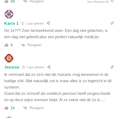
Reageer
43
e
Toon Reacties
(3)
e
n
n
s
g
t
r
Karin 1
r
1 jaar geleden
e
o
De 1e??? Zeer lachwekkend weer. Een dag niet gelachen, is
e
n
een dag niet geleefd plus een perfect natuurlijk medicijn.
p
t
o
Reageer
9
i
n
u
d
m
e
i
r
Jessica
1 jaar geleden
n
d
o
Ik vermoed dat ze zich niet als huisarts mag benoemen in de
e
n
huidige shit. Wat natuurlijk zot is maar alles is zo ingericht in dit
g
z
systeem.
e
e
v
Goed dat ze zichzelf als medisch persoon heeft omgeschoold
l
a
en op deze wijze mensen helpt. Al ze zeker niet de 1e is….
u
c
c
Reageer
24
c
h
i
t