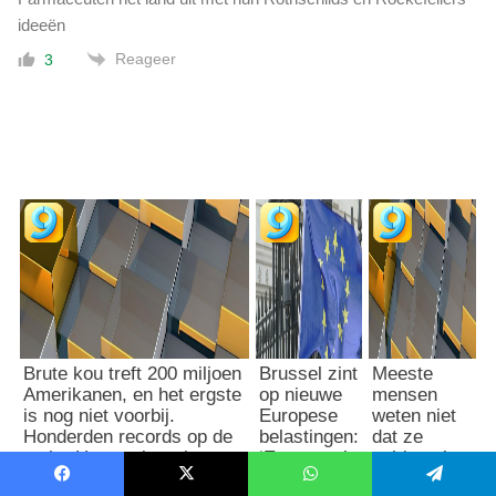
ideeën
Reageer
3
Brute kou treft 200 miljoen
Brussel zint
Meeste
Amerikanen, en het ergste
op nieuwe
mensen
is nog niet voorbij.
Europese
weten niet
Honderden records op de
belastingen:
dat ze
tocht. Horrorwinter in
‘Een ramp’
spiritueel
aantocht?
zijn
Facebook
X
WhatsApp
Telegram