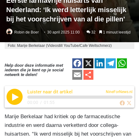
Eerste farmavrije huisarts van
Nederland: ‘Ik werd letterlijk misselijk
bij het voorschrijven van al die pillen’
Robin de Boer
30 april 2025 11:00
32
1 minuut leestijd
Foto: Marije Berkelaar (Videostill YouTube/Cafe Weltschmerz)
F
X
Li
T
W
Help door deze informatie met
iederen die je kent op je social
a
n
el
h
E
D
netwerk te delen!
c
k
e
at
m
el
e
e
gr
s
Luister naar dit artikel
ail
e
NineForNews.nl
b
dI
a
A
n
00:00
/
01:55
o
n
m
p
Marije Berkelaar had kritiek op de farmaceutische
o
p
industrie en werd daarna verketterd door collega-
k
huisartsen. “Ik werd misselijk bij het voorschrijven van