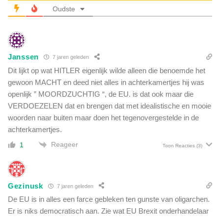
t
o
Oudste
w
n
a
s
a
a
r
n
o
Janssen
t
7 jaren geleden
m
o
Dit lijkt op wat HITLER eigenlijk wilde alleen die benoemde het
A
)
gewoon MACHT en deed niet alles in achterkamertjes hij was
t
v
l
openlijk ” MOORDZUCHTIG “, de EU. is dat ook maar die
e
a
VERDOEZELEN dat en brengen dat met idealistische en mooie
r
n
woorden naar buiten maar doen het tegenovergestelde in de
l
t
achterkamertjes.
i
i
e
Reageer
1
s
Toon Reacties
(3)
s
e
t
c
m
h
i
Gezinusk
t
7 jaren geleden
l
h
De EU is in alles een farce gebleken ten gunste van oligarchen.
j
e
Er is niks democratisch aan. Zie wat EU Brexit onderhandelaar
a
e