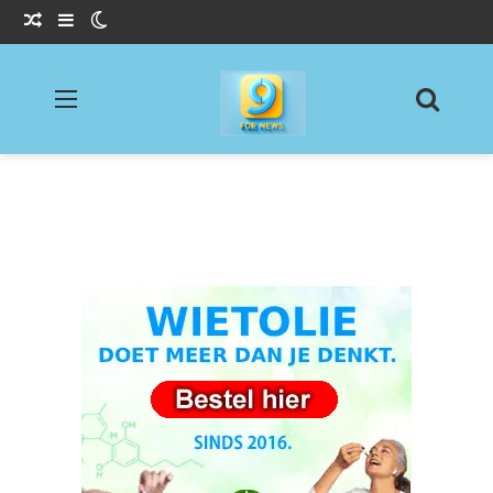
Willekeurig Artikel
Sidebar
Switch skin
Menu
Zoeke