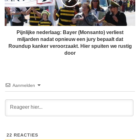
v
i
e
j
r
k
l
e
e
n
Pijnlijke nederlaag: Bayer (Monsanto) verliest
g
e
miljarden nadat opnieuw een jury bepaalt dat
t
d
Roundup kanker veroorzaakt. Hier spuiten we rustig
i
e
door
n
r
d
l
i
a
t
a
f
g
Aanmelden
i
:
l
B
m
a
p
y
j
e
e
r
u
(
i
22
REACTIES
M