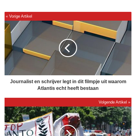
J
o
u
r
n
a
l
i
s
t
Journalist en schrijver legt in dit filmpje uit waarom
e
Atlantis echt heeft bestaan
n
s
c
P
h
i
r
j
i
n
j
l