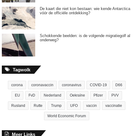
De kaart die niet kon bestaan: wie kende Antarctica
vóór de officiële ontdekking?
Schokkende beelden: is de volgende migratiegolf al
onderweg?
Tagwolk
corona
coronavaccin
coronavirus
COVID-19
D66
EU
FvD
Nederland
Oekraïne
Pfizer
PVV
Rusland
Rutte
Trump
UFO
vaccin
vaccinatie
World Economic Forum
Meer Links