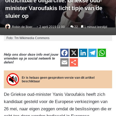
onzichtbare oligarchie. Griekse oud-
minister Varoufakis licht tipje van de
sluier op
Robin de Boer
2 april 2019 11:00
22
1 minuut leestijd
Foto: Tm Wikimedia Commons
F
X
Li
T
W
Help ons door deze info met jouw
vrienden op je social netwerk te
a
n
el
h
E
D
delen!
c
k
e
at
m
el
e
e
gr
s
ail
e
Er is helaas geen gesproken versie van dit artikel
beschikbaar
b
dI
a
A
n
o
n
m
p
De Griekse oud-minister Yanis Varoufakis heeft zich
o
p
kandidaat gesteld voor de Europese verkiezingen van
k
26 mei, naar eigen zeggen omdat de beslissingen die er