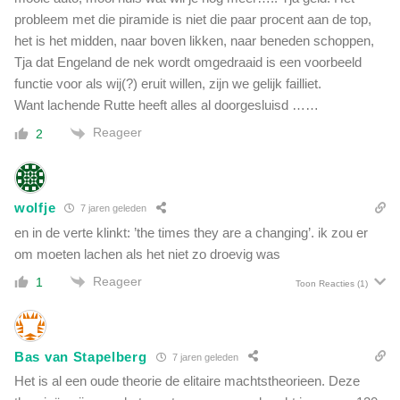
y
probleem met die piramide is niet die paar procent aan de top,
b
het is het midden, naar boven likken, naar beneden schoppen,
e
Tja dat Engeland de nek wordt omgedraaid is een voorbeeld
p
functie voor als wij(?) eruit willen, zijn we gelijk failliet.
a
Want lachende Rutte heeft alles al doorgesluisd ……
a
l
Reageer
2
t
d
a
t
wolfje
7 jaren geleden
R
en in de verte klinkt: ’the times they are a changing’. ik zou er
o
om moeten lachen als het niet zo droevig was
u
n
Reageer
1
Toon Reacties
(1)
d
u
p
k
Bas van Stapelberg
7 jaren geleden
a
Het is al een oude theorie de elitaire machtstheorieen. Deze
n