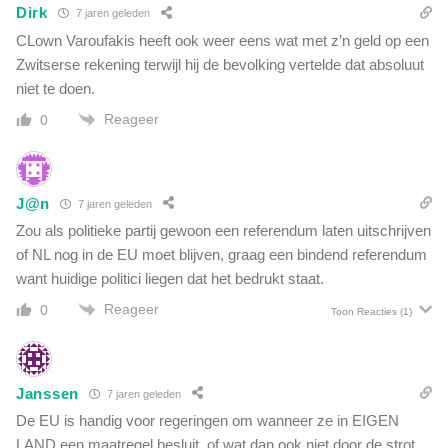
Dirk
7 jaren geleden
CLown Varoufakis heeft ook weer eens wat met z’n geld op een
Zwitserse rekening terwijl hij de bevolking vertelde dat absoluut
niet te doen.
Reageer
0
J@n
7 jaren geleden
Zou als politieke partij gewoon een referendum laten uitschrijven
of NL nog in de EU moet blijven, graag een bindend referendum
want huidige politici liegen dat het bedrukt staat.
Reageer
0
Toon Reacties
(1)
Janssen
7 jaren geleden
De EU is handig voor regeringen om wanneer ze in EIGEN
LAND een maatregel,besluit, of wat dan ook niet door de strot