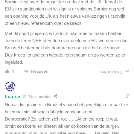
r
Barnier zegt over de mogelijke no-deal met de UK. Terwijl de
f
d
EU zijn standpunten niet wijzigd is er volgens Barnier nog wel
t
e
een opening voor de UK als het nieuwe verkiezingen uitschrijft
b
n
of een nieuw referendum over de Brexit.
e
n
s
a
Met dit soort gluiperds wil je toch niks mee te maken hebben.
t
d
Toen de Ieren NEE stemden over deelname EU werden ze door
a
a
Brussel bestempeld als domme mensen die het niet snapte.
a
t
Dus kreeg Ierland een tweede referendum en zo werden ze er
n
o
ingeluisd.
p
n
Reageer
1
Toon Reacties
(3)
i
e
u
w
Louise
7 jaren geleden
e
Nou al die graaiers in Brussel vinden het geweldig zo, maakt ze
e
helemaal niet uit waar dat geld vandaan komt
n
Democratie? Ze lachen zich rot……..Af en toe roep je wat,
j
drinkt een borrel en dineert lekker op kosten van de burger,
u
mooie auto, mooi huis wat wil je nog meer….. Tja geld. Het
r