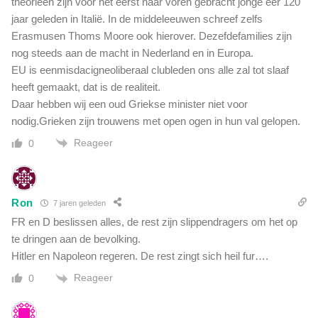
theorieën zijn voor het eerst naar voren gebracht jonge eer 120
k
jaar geleden in Italië. In de middeleeuwen schreef zelfs
e
Erasmusen Thoms Moore ook hierover. Dezefdefamilies zijn
r
nog steeds aan de macht in Nederland en in Europa.
v
e
EU is eenmisdacigneoliberaal clubleden ons alle zal tot slaaf
r
heeft gemaakt, dat is de realiteit.
o
Daar hebben wij een oud Griekse minister niet voor
o
nodig.Grieken zijn trouwens met open ogen in hun val gelopen.
r
z
Reageer
0
a
a
k
Ron
t
7 jaren geleden
.
FR en D beslissen alles, de rest zijn slippendragers om het op
H
te dringen aan de bevolking.
i
Hitler en Napoleon regeren. De rest zingt sich heil fur….
e
r
Reageer
0
s
p