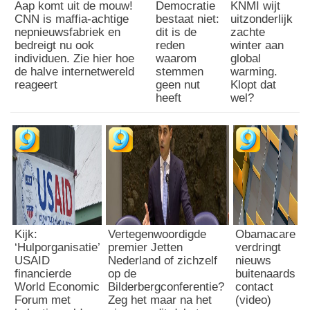
Aap komt uit de mouw!
Democratie
KNMI wijt
CNN is maffia-achtige
bestaat niet:
uitzonderlijk
nepnieuwsfabriek en
dit is de
zachte
bedreigt nu ook
reden
winter aan
individuen. Zie hier hoe
waarom
global
de halve internetwereld
stemmen
warming.
reageert
geen nut
Klopt dat
heeft
wel?
Kijk:
Vertegenwoordigde
Obamacare
‘Hulporganisatie’
premier Jetten
verdringt
USAID
Nederland of zichzelf
nieuws
financierde
op de
buitenaards
World Economic
Bilderbergconferentie?
contact
Forum met
Zeg het maar na het
(video)