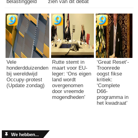
belastinggeld
zien van dit debat
Vele
Rutte stemt in
‘Great Reset’-
honderdduizenden
maart voor EU-
Troonrede
bij wereldwijd
leger: ‘Ons eigen
oogst fikse
Occupy-protest
land wordt
kritiek:
(Update zondag)
overgenomen
‘Complete
door vreemde
D66-
mogendheden’
programma in
het kwadraat’
We hebben...