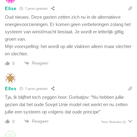
u
i
Elise
7 jaren geleden
t
Oud nieuws. Deze gasten zetten zich nu in de alternatieve
e
energievoorzieningen. Er komen geen verbeteringen zolang het
n
systeem van winst/macht bestaat. Je wordt er letterlijk giftig
w
groen van.
e
Mijn voorspelling: het wordt op alle vlakken alleen maar slechter
r
u
en slechter.
s
Reageer
0
t
i
g
d
Elles
7 jaren geleden
o
Tja, Ik blijfhet toch zeggen hoor. Gorbatjov: “Nu hebben jullie
o
r
gezien dat het oude Sovjet Unie model niet werkt en nu zetten
jullie een systeem op volgens dat oude principe”
Reageer
0
Toon Reacties
(1)