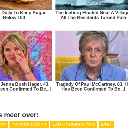
s Daily To Keep Sugar
The Iceberg Floated Near A Villag
Below 100
All The Residents Turned Pale
Jenna Bush Hager, 43.
Tragedy Of Paul McCartney, 83. 
een Confirmed To Be...!
Has Been Confirmed To Be...!
s meer over:
VV
TWEEDE KAMER
VAN HOUWELINGEN
WHO