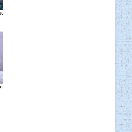
e.
He