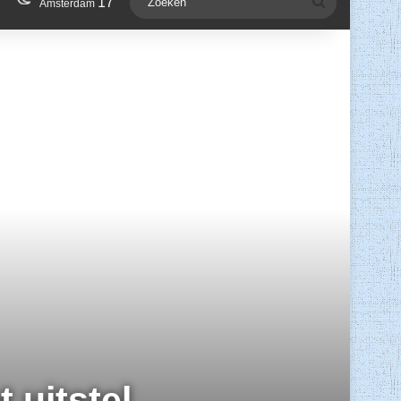
17
Zoeken
Amsterdam
 uitstel