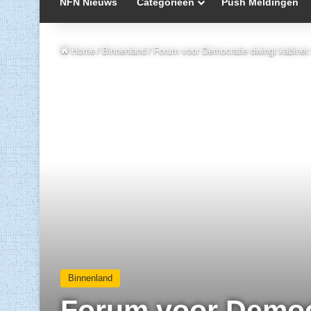
NFN Nieuws
Categorieën
Push Meldingen
Home
/
Binnenland
/
Forum voor Democratie dwingt kabinet t
Binnenland
Forum voor Democra