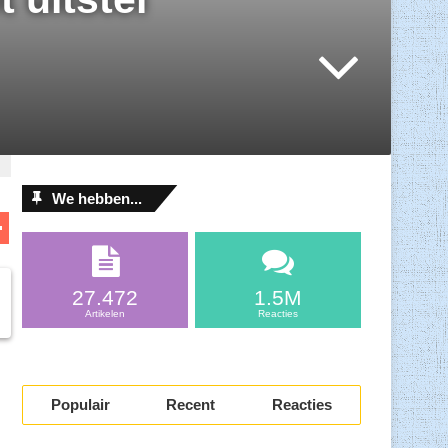
We hebben...
D
el
l
e
27.472
1.5M
n
Artikelen
Reacties
Populair
Recent
Reacties