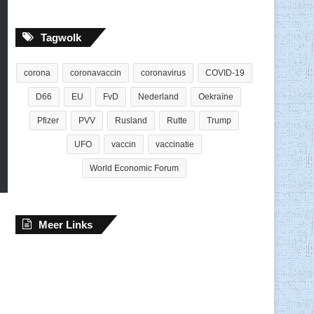
Tagwolk
corona
coronavaccin
coronavirus
COVID-19
D66
EU
FvD
Nederland
Oekraïne
Pfizer
PVV
Rusland
Rutte
Trump
UFO
vaccin
vaccinatie
World Economic Forum
Meer Links