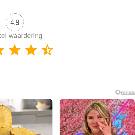
4.9
kel waardering