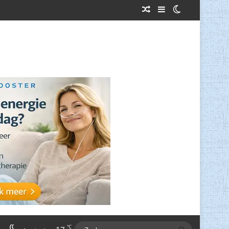
Willekeurig Artikel
Sidebar
Switch skin
℃