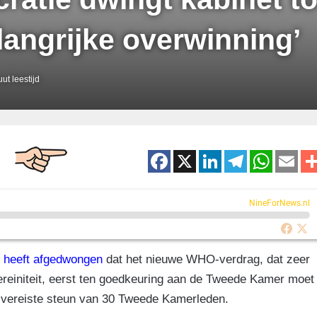
angrijke overwinning’
ut leestijd
F
X
Li
T
W
E
a
n
el
h
m
c
k
e
at
ai
NineForNews.nl
e
e
gr
s
b
dI
a
A
)
heeft afgedwongen
dat het nieuwe WHO-verdrag, dat zeer
o
n
m
p
reiniteit, eerst ten goedkeuring aan de Tweede Kamer moet
o
p
 vereiste steun van 30 Tweede Kamerleden.