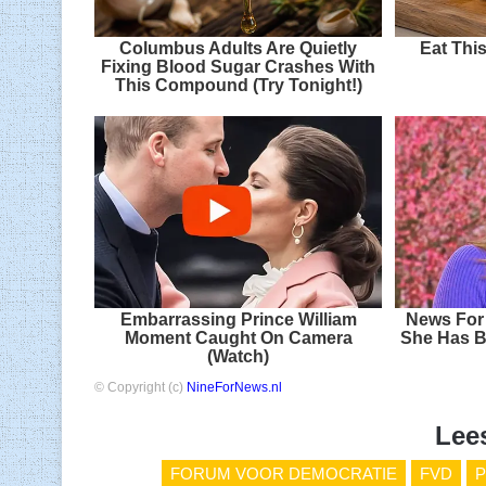
Columbus Adults Are Quietly
Eat Thi
Fixing Blood Sugar Crashes With
This Compound (Try Tonight!)
Embarrassing Prince William
News For 
Moment Caught On Camera
She Has B
(Watch)
© Copyright (c)
NineForNews.nl
Lee
FORUM VOOR DEMOCRATIE
FVD
P