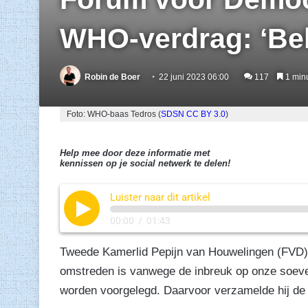
WHO-verdrag: ‘Bel
Robin de Boer
22 juni 2023 06:00
117
1 minu
Foto: WHO-baas Tedros (
SDSN
CC BY 3.0
)
Help mee door deze informatie met
kennissen op je social netwerk te delen!
Luister naar dit artikel
00:00
/
01:43
Tweede Kamerlid Pepijn van Houwelingen (FVD
omstreden is vanwege de inbreuk op onze soeve
worden voorgelegd. Daarvoor verzamelde hij de