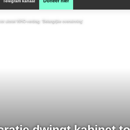
Doneer hier
Telegram kanaal
ot uitstel WHO-verdrag: ‘Belangrijke overwinning’
tie dwingt kabinet tot