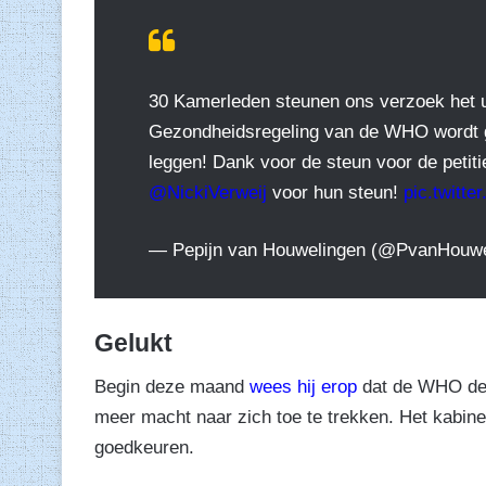
30 Kamerleden steunen ons verzoek het u
Gezondheidsregeling van de WHO wordt g
leggen! Dank voor de steun voor de peti
@NickiVerweij
voor hun steun!
pic.twitt
— Pepijn van Houwelingen (@PvanHouw
Gelukt
Begin deze maand
wees hij erop
dat de WHO de i
meer macht naar zich toe te trekken. Het kabinet
goedkeuren.