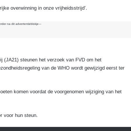
k
ke overwinning in onze vrijheidsstrijd’.
erder na dit advertentieblokje---
j (JA21) steunen het verzoek van FVD om het
ezondheidsregeling van de WHO wordt gewijzigd eerst ter
 moeten komen voordat de voorgenomen wijziging van het
r voor hun steun.