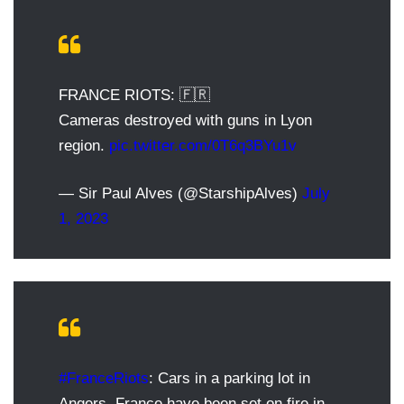
FRANCE RIOTS: 🇫🇷
Cameras destroyed with guns in Lyon
region.
pic.twitter.com/0T6q3BYu1v
— Sir Paul Alves (@StarshipAlves)
July
1, 2023
#FranceRiots
: Cars in a parking lot in
Angers, France have been set on fire in