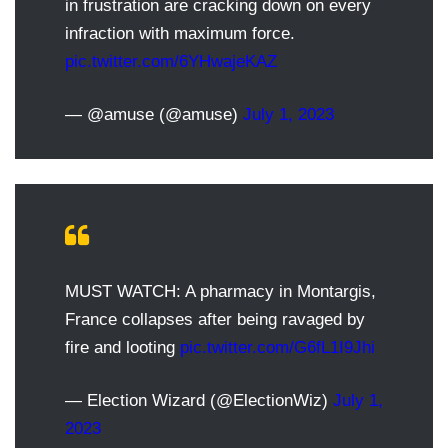
in frustration are cracking down on every
infraction with maximum force.
pic.twitter.com/6YHwajeKAZ
— @amuse (@amuse)
July 1, 2023
MUST WATCH: A pharmacy in Montargis,
France collapses after being ravaged by
fire and looting
pic.twitter.com/G6fL1I9Jhi
— Election Wizard (@ElectionWiz)
July 1,
2023