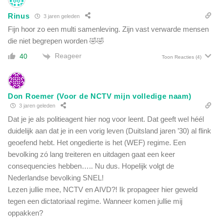
Rinus
3 jaren geleden
Fijn hoor zo een multi samenleving. Zijn vast verwarde mensen
die niet begrepen worden 🤣🤣
Reageer
40
Toon Reacties
(4)
Don Roemer (Voor de NCTV mijn volledige naam)
3 jaren geleden
Dat je je als politieagent hier nog voor leent. Dat geeft wel héél
duidelijk aan dat je in een vorig leven (Duitsland jaren ’30) al flink
geoefend hebt. Het ongedierte is het (WEF) regime. Een
bevolking zó lang treiteren en uitdagen gaat een keer
consequencies hebben….. Nu dus. Hopelijk volgt de
Nederlandse bevolking SNEL!
Lezen jullie mee, NCTV en AIVD?! Ik propageer hier geweld
tegen een dictatoriaal regime. Wanneer komen jullie mij
oppakken?