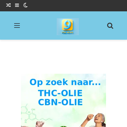
Willekeurig Artikel
Sidebar
Switch skin
Menu
Zoeke