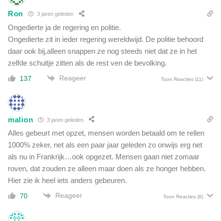
g
s
Ron
3 jaren geleden
t
Ongedierte ja de regering en politie.
e
Ongedierte zit in ieder regering wereldwijd. De politie behoord
s
daar ook bij,alleen snappen ze nog steeds niet dat ze in het
t
zelfde schuitje zitten als de rest ven de bevolking.
e
r
Reageer
137
Toon Reacties
(11)
f
t
e
c
malion
3 jaren geleden
i
Alles gebeurt met opzet, mensen worden betaald om te rellen
j
1000% zeker, net als een paar jaar geleden zo onwijs erg net
f
e
als nu in Frankrijk…ook opgezet. Mensen gaan niet zomaar
r
roven, dat zouden ze alleen maar doen als ze honger hebben.
Hier zie ik heel iets anders gebeuren.
Reageer
70
Toon Reacties
(6)