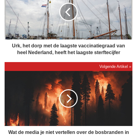
k
,
h
e
t
d
o
r
Urk, het dorp met de laagste vaccinatiegraad van
p
heel Nederland, heeft het laagste sterftecijfer
m
e
t
W
d
a
e
t
l
d
a
e
a
m
g
e
s
d
t
i
e
a
Wat de media je niet vertellen over de bosbranden in
v