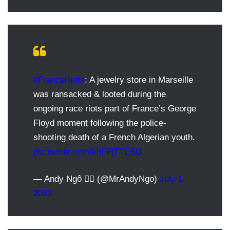
#FranceRiots
: A jewelry store in Marseille
was ransacked & looted during the
ongoing race riots part of France’s George
Floyd moment following the police-
shooting death of a French Algerian youth.
pic.twitter.com/khFPjTTESG
— Andy Ngô 🏳️‍🌈 (@MrAndyNgo)
July 1,
2023