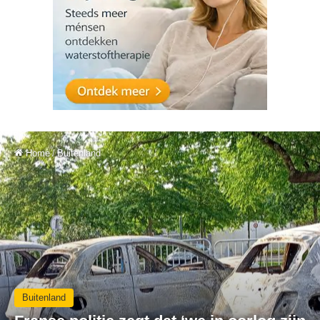
Home
/
Buitenland
Buitenland