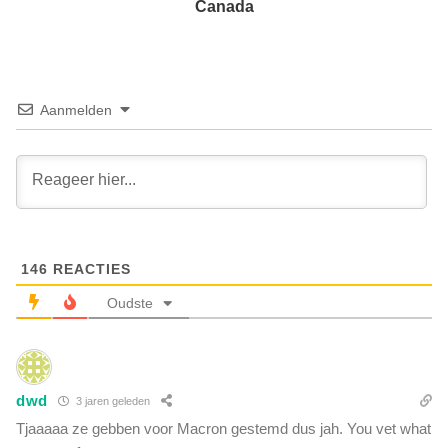
j
Canada
a
e
c
n
c
i
i
e
n
t
Aanmelden
a
v
t
e
i
r
e
t
g
e
r
l
a
l
a
146
REACTIES
e
d
n
Oudste
v
o
a
v
n
e
h
r
e
dwd
3 jaren geleden
d
e
e
Tjaaaaa ze gebben voor Macron gestemd dus jah. You vet what
l
b