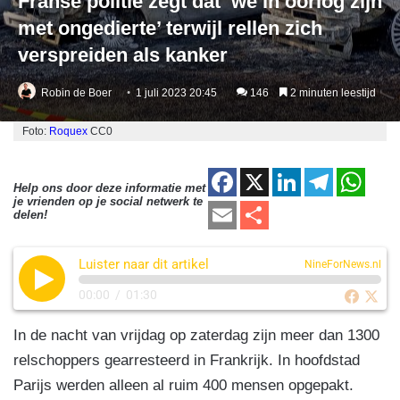
Franse politie zegt dat ‘we in oorlog zijn
met ongedierte’ terwijl rellen zich
verspreiden als kanker
Robin de Boer
1 juli 2023 20:45
146
2 minuten leestijd
Foto:
Roquex
CC0
F
X
Li
T
W
Help ons door deze informatie met
je vrienden op je social netwerk te
a
n
el
h
E
D
delen!
c
k
e
at
m
el
e
e
gr
s
Luister naar dit artikel
ail
e
NineForNews.nl
b
dI
a
A
n
00:00
/
01:30
o
n
m
p
In de nacht van vrijdag op zaterdag zijn meer dan 1300
o
p
relschoppers gearresteerd in Frankrijk. In hoofdstad
k
Parijs werden alleen al ruim 400 mensen opgepakt.