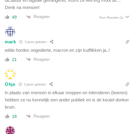
dictatuur en digitale gevangenis. Komt ze wel erg mooi uit…
Denk na mensen!
Reageer
49
Toon Reacties
(1)
mark
3 jaren geleden
wilde hordes ongedierte, macron en zijn kutflikken ja..!
Reageer
21
Ohje
3 jaren geleden
In plaats van mensen in elkaar meppen en intimideren (boeren)
hebben ze nu kennelijk een ander publiek en is de keutel donker
bruin.
Reageer
18