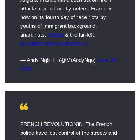
attacks carried out by rioters. France is
now on its fourth day of race riots by
youths of immigrant background,
anarchists,
#antifa
& the far-left.
pic.twitter.com/4eGtDAETJV
— Andy Ngô 🏳️‍🌈 (@MrAndyNgo)
June 30,
2023
FRENCH REVOLUTION🧵: The French
police have lost control of the streets and