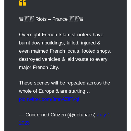
🚨🇫🇷 Riots – France 🇫🇷🚨
Overnight French Islamist rioters have
burnt down buildings, killed, injured &
even maimed French locals, looted shops,
destroyed vehicles & laid waste to every
major French City.
These scenes will be repeated across the
whole of Europe & are starting…
pic.twitter.com/8mnAZlPVqi
— Concerned Citizen (@cotupacs)
July 1,
2023