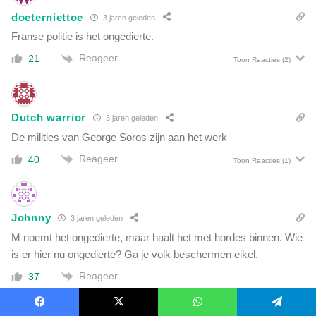
doeterniettoe
3 jaren geleden
Franse politie is het ongedierte.
Reageer
21
Toon Reacties
(2)
Dutch warrior
3 jaren geleden
De milities van George Soros zijn aan het werk
Reageer
40
Toon Reacties
(1)
Johnny
3 jaren geleden
M noemt het ongedierte, maar haalt het met hordes binnen. Wie
is er hier nu ongedierte? Ga je volk beschermen eikel.
Reageer
37
Facebook
X
WhatsApp
Telegram