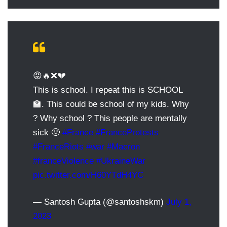
😡🔥❌💔
This is school. I repeat this is SCHOOL
🏫. This could be school of my kids. Why
? Why school ? This people are mentally
sick 🤢
#France
#FranceProtests
#FranceRiots
#war
#Macron
#franceViolence
#UkraineWar
pic.twitter.com/H60YTdH4YC
— Santosh Gupta (@santoshskm)
July 1,
2023