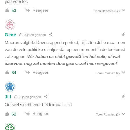
you vote for.
N
o
e
Reageer
53
s
Toon Reacties
(12)
d
b
e
r
r
a
l
Gene
3 jaren geleden
n
a
d
Macron volgt de Davos agenda perfect, hij is tenslotte maar een
n
e
van de vele politieke slaafjes dat op een moment in de toekomst
d
n
zal zeggen ‘
Wir haben es nicht gewußt’ en het volk, of wat
,
i
daarvoor nog zal moeten doorgaan…zal hem vergeven!
h
n
e
Reageer
C
84
Toon Reacties
(2)
e
a
f
n
t
a
h
Jill
d
3 jaren geleden
e
a
Oei wel slecht voor het klimaat… :d
t
l
Reageer
62
Toon Reacties
(2)
a
a