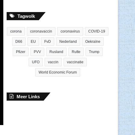
Tagwolk
corona
coronavaccin
coronavirus
COVID-19
D66
EU
FvD
Nederland
Oekraïne
Pfizer
PVV
Rusland
Rutte
Trump
UFO
vaccin
vaccinatie
World Economic Forum
Meer Links