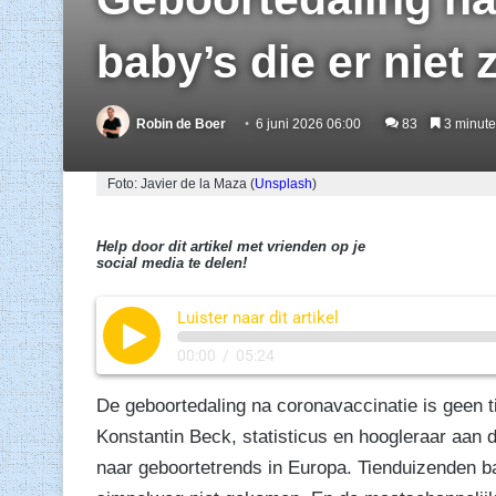
baby’s die er niet z
Robin de Boer
6 juni 2026 06:00
83
3 minuten
Foto: Javier de la Maza (
Unsplash
)
Help door dit artikel met vrienden op je
social media te delen!
Luister naar dit artikel
00:00
/
05:24
De geboortedaling na coronavaccinatie is geen tij
Konstantin Beck, statisticus en hoogleraar aan d
naar geboortetrends in Europa. Tienduizenden ba