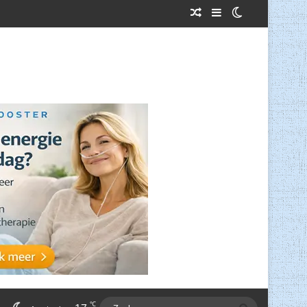
Willekeurig Artikel
Sidebar
Switch skin
℃