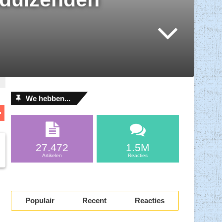
We hebben...
D
el
l
e
27.472
1.5M
n
Artikelen
Reacties
.
Populair
Recent
Reacties