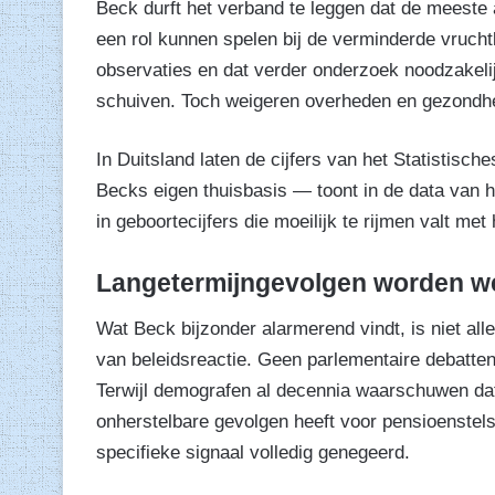
Beck durft het verband te leggen dat de meest
een rol kunnen spelen bij de verminderde vruchtb
observaties en dat verder onderzoek noodzakelijk
schuiven. Toch weigeren overheden en gezondhei
In Duitsland laten de cijfers van het Statistisc
Becks eigen thuisbasis — toont in de data van 
in geboortecijfers die moeilijk te rijmen valt met
Langetermijngevolgen worden w
Wat Beck bijzonder alarmerend vindt, is niet al
van beleidsreactie. Geen parlementaire debatten
Terwijl demografen al decennia waarschuwen dat
onherstelbare gevolgen heeft voor pensioenstels
specifieke signaal volledig genegeerd.