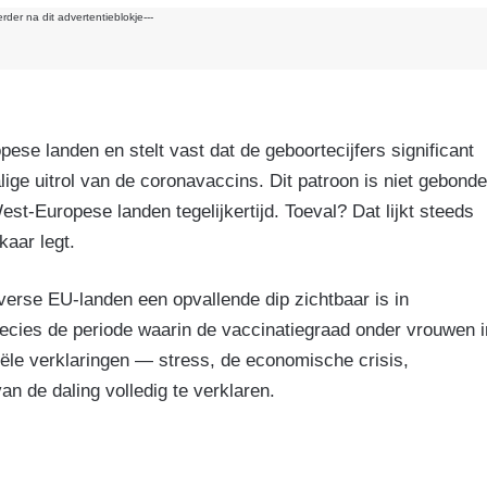
erder na dit advertentieblokje---
se landen en stelt vast dat de geboortecijfers significant
alige uitrol van de coronavaccins. Dit patroon is niet gebond
st-Europese landen tegelijkertijd. Toeval? Dat lijkt steeds
kaar legt.
iverse EU-landen een opvallende dip zichtbaar is in
ecies de periode waarin de vaccinatiegraad onder vrouwen i
iciële verklaringen — stress, de economische crisis,
n de daling volledig te verklaren.