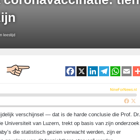
ijn
 leestijd
F
X
Li
T
W
E
a
n
el
h
m
c
k
e
at
ai
NineForNews.nl
e
e
gr
s
b
dI
a
A
delijk verschijnsel — dat is de harde conclusie die Prof. Dr
o
n
m
p
e Universiteit van Luzern, trekt op basis van zijn onderzoek
o
p
by’s die statistisch gezien verwacht werden, zijn er