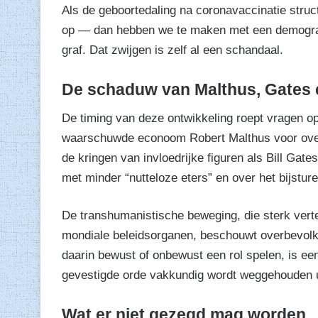
Als de geboortedaling na coronavaccinatie struct
op — dan hebben we te maken met een demografi
graf. Dat zwijgen is zelf al een schandaal.
De schaduw van Malthus, Gates 
De timing van deze ontwikkeling roept vragen op
waarschuwde econoom Robert Malthus voor overbe
de kringen van invloedrijke figuren als Bill Gat
met minder “nutteloze eters” en over het bijstur
De transhumanistische beweging, die sterk vert
mondiale beleidsorganen, beschouwt overbevolk
daarin bewust of onbewust een rol spelen, is ee
gevestigde orde vakkundig wordt weggehouden ui
Wat er niet gezegd mag worden