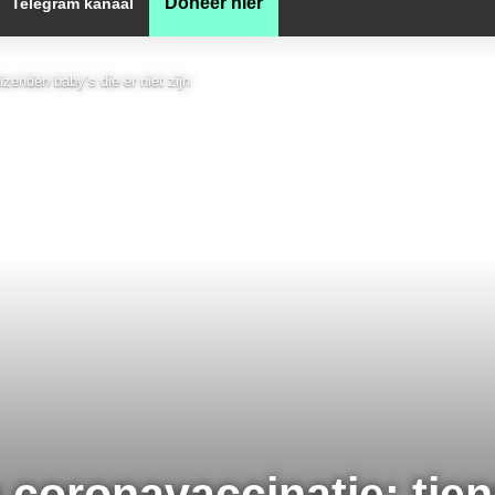
Doneer hier
Telegram kanaal
zenden baby’s die er niet zijn
 coronavaccinatie: tie