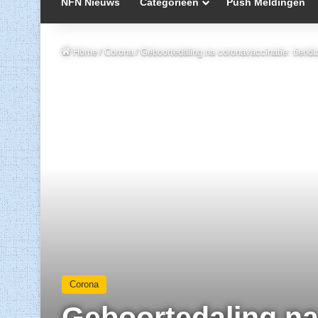
NFN Nieuws
Categorieën
Push Meldingen
Home
/
Corona
/
Geboortedaling na coronavaccinatie: tiendui
Corona
Geboortedaling na