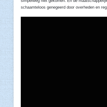
simpelweg niet gekomen. En de maatschappelijk
schaamteloos genegeerd door overheden en regu