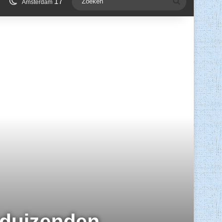
17
Zoeken
Amsterdam
nduizenden