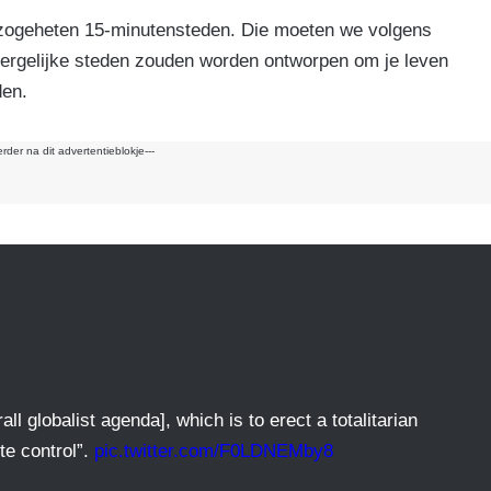
k
 zogeheten 15-minutensteden. Die moeten we volgens
Dergelijke steden zouden worden ontworpen om je leven
den.
erder na dit advertentieblokje---
ll globalist agenda], which is to erect a totalitarian
te control”.
pic.twitter.com/F0LDNEMby8