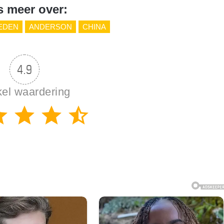
s meer over:
EDEN
ANDERSON
CHINA
4.9
kel waardering