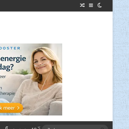
Willekeurig Artikel
Sidebar
Switch skin
℃