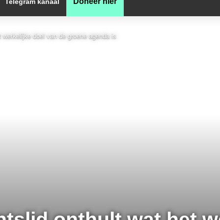
Doneer hier
Telegram kanaal
t werkelijke doel van de groene agenda is
tslid onthult wat het w