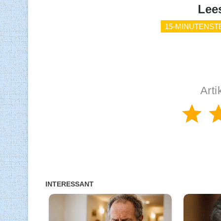
Lee
15-MINUTENST
Arti