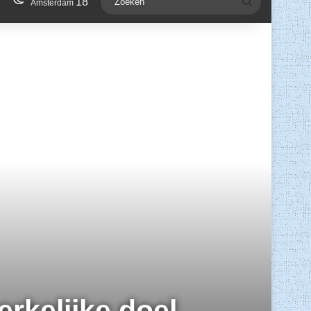
18
Zoeken
Amsterdam
erkelijke doel