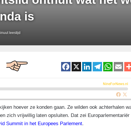
nda is
nuut leestijd
F
X
Li
T
W
E
a
n
el
h
m
c
k
e
at
ai
NineForNews.nl
e
e
gr
s
b
dI
a
A
kijken hoever ze konden gaan. Ze wilden ook achterhalen w
o
n
m
p
zich vrijwillig laten opsluiten. Dat zei Europarlementariër
o
p
ovid Summit in het Europees Parlement
.