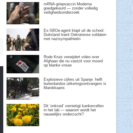
mRNA-griepvaccin Moderna
goedgekeurd — zonder volledig
veiligheidsonderzoek
Ex-SBOe-agent klapt uit de school:
Duitsland traint Oekraïense soldaten
met nazisympathieën
Rode Kruis verwijdert video over
Afghaan die nu vastzit voor moord
op blanke vrouw
Explosieve cijfers uit Spanje: helft
buitenlandse uitkeringsontvangers is
Marokkaans
Dit ‘onkruid’ vernietigt kankercellen
in het lab — waarom wordt het
nauwelijks onderzocht?