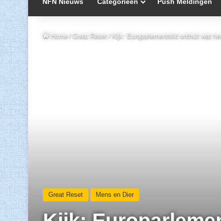
NFN Nieuws
Categorieën
Push Meldingen
Home
/
Great Reset
/
Kijk: Europarlementslid onthult wat he
Great Reset
Mens en Dier
Kijk: Europarlemen