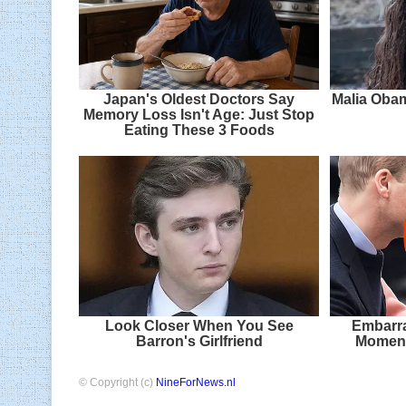
Japan's Oldest Doctors Say
Malia Obam
Memory Loss Isn't Age: Just Stop
Eating These 3 Foods
Look Closer When You See
Embarra
Barron's Girlfriend
Moment
© Copyright (c)
NineForNews.nl