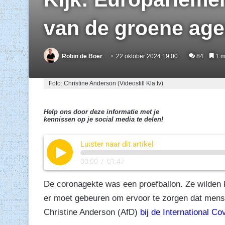
van de groene age
Robin de Boer
22 oktober 2024 19:00
84
1 mi
Foto: Christine Anderson (Videostill Kla.tv)
Help ons door deze informatie met je
kennissen op je social media te delen!
Luister naar dit artikel
00:00
/
01:47
De coronagekte was een proefballon. Ze wilden 
er moet gebeuren om ervoor te zorgen dat mensen 
Christine Anderson (AfD)
bij de International C