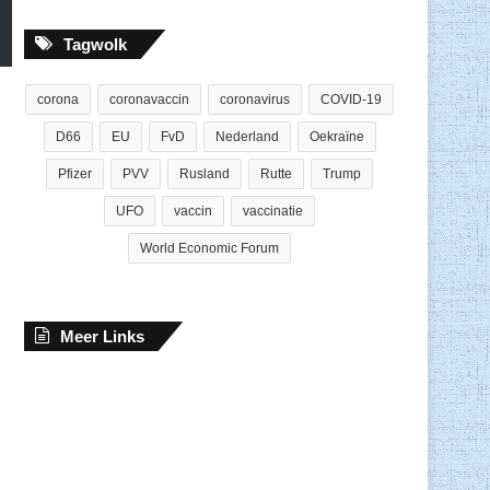
Tagwolk
corona
coronavaccin
coronavirus
COVID-19
D66
EU
FvD
Nederland
Oekraïne
Pfizer
PVV
Rusland
Rutte
Trump
UFO
vaccin
vaccinatie
World Economic Forum
Meer Links