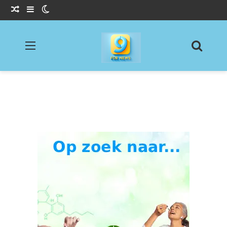
Willekeurig Artikel
Sidebar
Switch skin
Menu
Zoeke