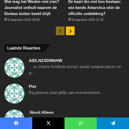
Wat mag het Westen niet zien?
De kaart die niet kon bestaan:
Journalist onthult waarom de
wie kende Antarctica vóór de
Donbas buiten beeld blijft
officiële ontdekking?
8 augustus 2026 18:00
8 augustus 2026 11:35
Vorige
Volgende
Laatste Reacties
AIDLNZSDWAHW
... en Zwarte Knoflook-extract spoelt soepele placks uit
je...
Piet
Big pharma staat gelijk aan moordindustrie....
.Nooit Alleen
Elke goede arts heeft het beste met zijn patiënten voor.
Dat...
Facebook
X
WhatsApp
Telegram