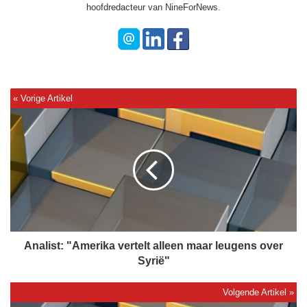
hoofdredacteur van NineForNews.
A
n
a
l
i
s
t
:
"
A
Analist: "Amerika vertelt alleen maar leugens over
m
Syrië"
e
r
i