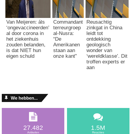
Van Meijeren: áls
Commandant
Reusachtig
‘ongevaccineerden’
terreurgroep
zinkgat in China
al door corona in
al-Nusra:
leidt tot
het ziekenhuis
“De
ontdekking
zouden belanden,
Amerikanen
geologisch
is dat NIET hun
staan aan
wonder van
eigen schuld
onze kant”
‘wereldklasse’. Dit
troffen experts er
aan
We hebben...
27.482
1.5M
Artikelen
Reacties