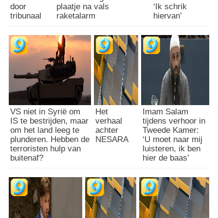
door
plaatje na vals
‘Ik schrik
tribunaal
raketalarm
hiervan’
VS niet in Syrië om
Het
Imam Salam
IS te bestrijden, maar
verhaal
tijdens verhoor in
om het land leeg te
achter
Tweede Kamer:
plunderen. Hebben de
NESARA
‘U moet naar mij
terroristen hulp van
luisteren, ik ben
buitenaf?
hier de baas’