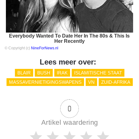
Everybody Wanted To Date Her In The 80s & This Is
Her Recently
© Copyright (c)
NineForNews.nl
Lees meer over:
BLAIR
BUSH
IRAK
ISLAMITISCHE STAAT
MASSAVERNIETIGINGSWAPENS
VN
ZUID-AFRIKA
0
Artikel waardering