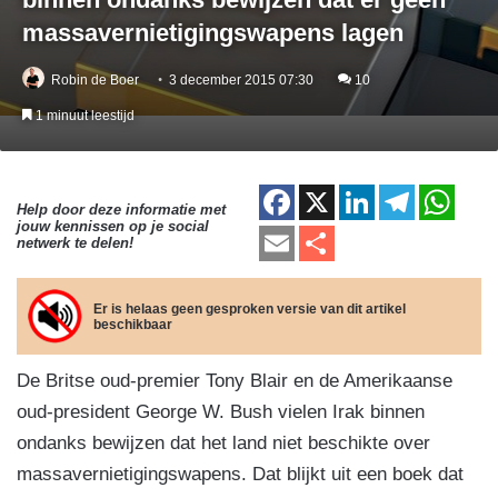
massavernietigingswapens lagen
Robin de Boer
3 december 2015 07:30
10
1 minuut leestijd
F
X
Li
T
W
Help door deze informatie met
jouw kennissen op je social
a
n
el
h
E
D
netwerk te delen!
c
k
e
at
m
el
e
e
gr
s
ail
e
Er is helaas geen gesproken versie van dit artikel
beschikbaar
b
dI
a
A
n
o
n
m
p
De Britse oud-premier Tony Blair en de Amerikaanse
o
p
oud-president George W. Bush vielen Irak binnen
k
ondanks bewijzen dat het land niet beschikte over
massavernietigingswapens. Dat blijkt uit een boek dat