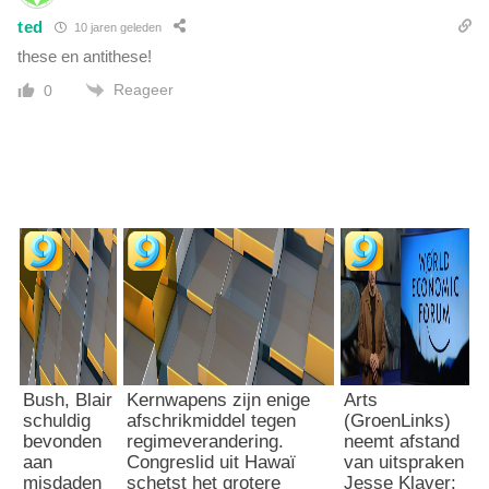
ted
10 jaren geleden
these en antithese!
Reageer
0
Bush, Blair
Kernwapens zijn enige
Arts
schuldig
afschrikmiddel tegen
(GroenLinks)
bevonden
regimeverandering.
neemt afstand
aan
Congreslid uit Hawaï
van uitspraken
misdaden
schetst het grotere
Jesse Klaver: