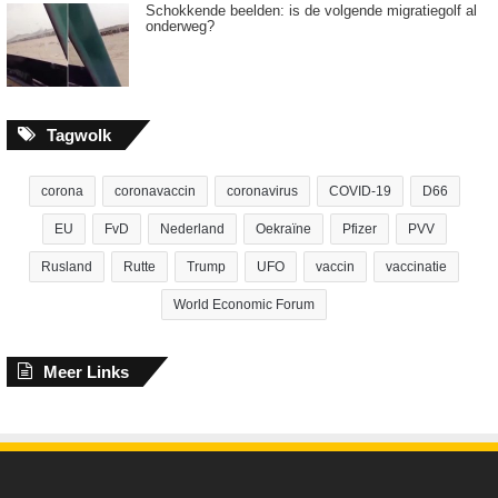
Schokkende beelden: is de volgende migratiegolf al
onderweg?
Tagwolk
corona
coronavaccin
coronavirus
COVID-19
D66
EU
FvD
Nederland
Oekraïne
Pfizer
PVV
Rusland
Rutte
Trump
UFO
vaccin
vaccinatie
World Economic Forum
Meer Links