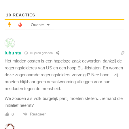
u
i
g
n
e
10
REACTIES
S
n
a
Oudste
s
n
o
B
v
e
e
r
r
Iubuntu
n
10 jaren geleden
S
a
Het midden oosten is een hopeloze zaak geworden. dankzij de
y
r
regeringsleideres van US en een hoop EU-lidstaten. En worden
r
d
deze zogenaamde regeringsleiders vervolgd? Nee hoor….zij
i
i
ë
moeten blijkbaar geen verantwoording afleggen voor hun
n
"
misdaden tegen de mensheid.
o
v
We zouden als volk burgelijk partij moeten stellen… iemand die
e
initiatief neemt?
r
t
Reageer
0
o
o