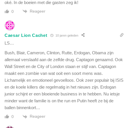
oké. In de boeien met die gasten zeg ik!
s
t
Reageer
0
i
s
c
Caesar Lion Cachet
h
10 jaren geleden
e
LS…
a
Bush, Blair, Cameron, Clinton, Rutte, Erdogan, Obama zijn
a
n
allemaal verslaafd aan de zelfde drug. Captagon genaamd. Ook
s
Wall Street en de City of London staan er stijf van. Captagon
l
maakt een zombie van wat ooit een soort mens was.
a
Lichamelijk en emotioneel gevoelloos. Ook zeer populair bij ISIS
g
en de koele killers die regelmatig in het nieuws zijn. Erdogan
"
junior schijnt er een bloeiende business in te hebben. Nu ietsje
minder want de familie is on the run en Putin heeft ze bij de
ballen binnenkort…
Reageer
0