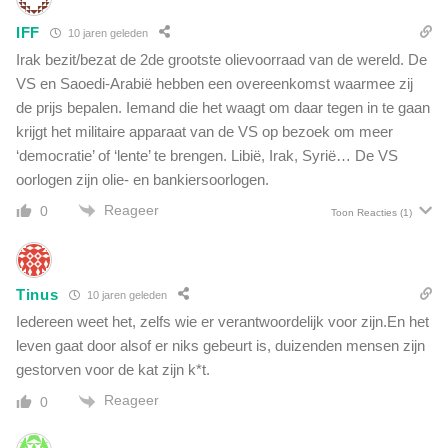
n
IFF
t
10 jaren geleden
a
Irak bezit/bezat de 2de grootste olievoorraad van de wereld. De
l
VS en Saoedi-Arabië hebben een overeenkomst waarmee zij
l
de prijs bepalen. Iemand die het waagt om daar tegen in te gaan
e
krijgt het militaire apparaat van de VS op bezoek om meer
t
‘democratie’ of ‘lente’ te brengen. Libië, Irak, Syrië… De VS
e
k
oorlogen zijn olie- en bankiersoorlogen.
e
Reageer
0
Toon Reacties
(1)
n
e
n
v
Tinus
10 jaren geleden
a
Iedereen weet het, zelfs wie er verantwoordelijk voor zijn.En het
n
leven gaat door alsof er niks gebeurt is, duizenden mensen zijn
v
a
gestorven voor de kat zijn k*t.
l
Reageer
0
s
e