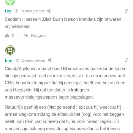
v
l
ted
10 jaren geleden
a
Saddam Hoessein ,Blair Bush Nelson Mandela zijn of waren
g
vrijmetselaar
-
o
Reageer
0
p
e
r
a
kim
10 jaren geleden
t
Citaat;Afgelopen maand bood Blair excuses aan voor de fouten
i
die zijn gemaakt rond de invasie van Irak. In een interview met
e
o
CNN benadrukte hij wel dat hij geen spijt heeft van het afzetten
f
van Hoessein. Hij gaf toe dat er in Irak geen
t
massavernietigingswapens lagen opgeslagen.
e
Natuurlijk geef hij een (niet gemeend ) excuus hij weet dat hij
r
r
ermee wegkomt zolang de eliteclub het (nog) voor het zeggen
o
heeft, kan hem wat schelen dat hij er voor moest liegen .Én
r
mensen zijn ook nog eens dól op excuses dan is het ineens
i