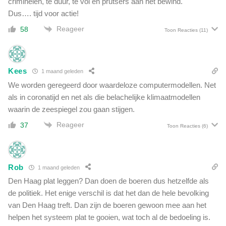
criminelen, te duur, te vol en prutsers aan het bewind.
Dus…. tijd voor actie!
Reageer
58
Toon Reacties
(11)
Kees
1 maand geleden
We worden geregeerd door waardeloze computermodellen. Net
als in coronatijd en net als die belachelijke klimaatmodellen
waarin de zeespiegel zou gaan stijgen.
Reageer
37
Toon Reacties
(6)
Rob
1 maand geleden
Den Haag plat leggen? Dan doen de boeren dus hetzelfde als
de politiek. Het enige verschil is dat het dan de hele bevolking
van Den Haag treft. Dan zijn de boeren gewoon mee aan het
helpen het systeem plat te gooien, wat toch al de bedoeling is.