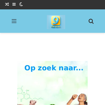
Willekeurig Artikel
Sidebar
Switch skin
Menu
Zoeke