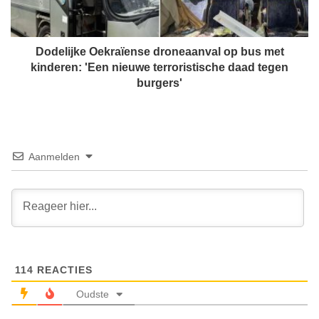
j
g
k
e
e
n
O
Dodelijke Oekraïense droneaanval op bus met
o
e
kinderen: 'Een nieuwe terroristische daad tegen
f
k
burgers'
N
r
e
a
d
ï
e
e
r
n
Aanmelden
l
s
a
e
n
d
d
r
s
o
e
n
g
e
e
114
REACTIES
a
v
a
Oudste
a
n
n