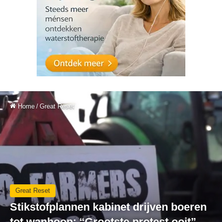
Home
/
Great Reset
Great Reset
Stikstofplannen kabinet drijven boeren
tot wanhoop: “Grootste protest ooit”