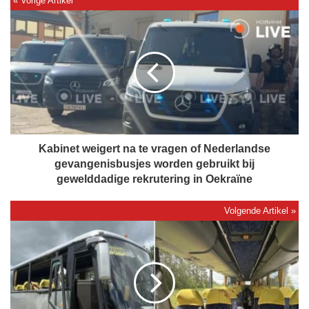
K
a
b
i
n
e
t
w
e
i
Kabinet weigert na te vragen of Nederlandse
g
gevangenisbusjes worden gebruikt bij
e
gewelddadige rekrutering in Oekraïne
r
t
n
D
a
o
t
d
e
e
v
l
r
i
a