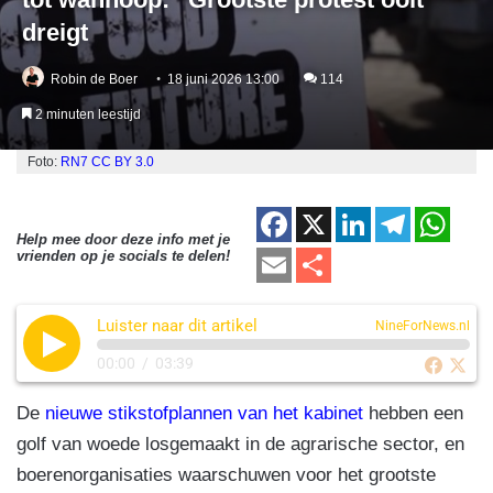
dreigt
Robin de Boer
18 juni 2026 13:00
114
2 minuten leestijd
Foto:
RN7
CC BY 3.0
F
X
Li
T
W
Help mee door deze info met je
a
n
el
h
E
D
vrienden op je socials te delen!
c
k
e
at
m
el
e
e
gr
s
Luister naar dit artikel
ail
e
NineForNews.nl
b
dI
a
A
n
00:00
/
03:39
o
n
m
p
De
nieuwe stikstofplannen van het kabinet
hebben een
o
p
golf van woede losgemaakt in de agrarische sector, en
k
boerenorganisaties waarschuwen voor het grootste