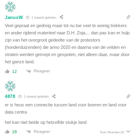
JanusW
1 maand geleden
Veel gepraat en gedreig maar tot nu toe veel te weinig trekkers
en ander rijdend materieel naar D.H. Zoja… dan pas kan er hulp
zijn van het overgroot gedeelte van de protestors
(honderduizenden) die anno 2020 en daarna van de velden en
straten werden gemept en gespoten, niet alleen daar, maar door
het ganze land.
Reageer
12
4878
1 maand geleden
er is heus een connectie tussen land voor boeren en land voor
data centra
het kan niet beide op hetzelfde stukje land
Reageer
18
Toon Reacties
(2)