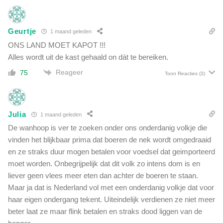
v
g
a
e
l
n
Geurtje
o
1 maand geleden
i
p
ONS LAND MOET KAPOT !!!
s
b
Alles wordt uit de kast gehaald on dát te bereiken.
b
u
u
Reageer
75
s
Toon Reacties
(3)
s
m
j
e
e
t
s
Julia
1 maand geleden
k
w
i
De wanhoop is ver te zoeken onder ons onderdanig volkje die
o
n
vinden het blijkbaar prima dat boeren de nek wordt omgedraaid
r
d
en ze straks duur mogen betalen voor voedsel dat geimporteerd
d
e
e
moet worden. Onbegrijpelijk dat dit volk zo intens dom is en
r
n
liever geen vlees meer eten dan achter de boeren te staan.
e
g
Maar ja dat is Nederland vol met een onderdanig volkje dat voor
n
e
haar eigen ondergang tekent. Uiteindelijk verdienen ze niet meer
:
b
'
beter laat ze maar flink betalen en straks dood liggen van de
r
E