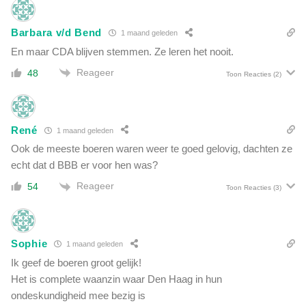
e
r
d
u
Barbara v/d Bend
1 maand geleden
a
t
a
En maar CDA blijven stemmen. Ze leren het nooit.
e
d
r
Reageer
48
Toon Reacties
(2)
t
i
e
n
g
g
e
i
René
1 maand geleden
n
n
Ook de meeste boeren waren weer te goed gelovig, dachten ze
b
O
u
echt dat d BBB er voor hen was?
e
r
k
Reageer
54
Toon Reacties
(3)
g
r
e
a
r
ï
s
n
Sophie
1 maand geleden
'
e
Ik geef de boeren groot gelijk!
Het is complete waanzin waar Den Haag in hun
ondeskundigheid mee bezig is