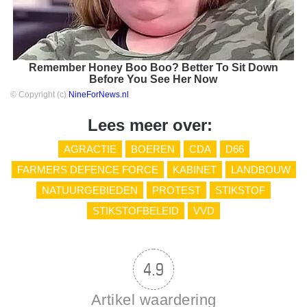
Remember Honey Boo Boo? Better To Sit Down
Before You See Her Now
© Copyright (c)
NineForNews.nl
Lees meer over:
AGRACTIE
BOEREN
CDA
D66
FARMERS DEFENCE FORCE
KABINET
LANDBOUW
NATUURGEBIEDEN
PROTEST
STIKSTOF
STIKSTOFBELEID
VVD
4.9
Artikel waardering