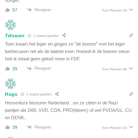
honger.
u
e
i
Reageer
57
Toon Reacties
(3)
n
k
n
t
i
b
e
i
Telvanni
1 maand geleden
u
j
w
Toen kwam het leger en gingen ze ”de boeren” met het leger
g
e
barbecueen net als de laatste keer. Hoewel ik de boeren steun
e
t
heb ik totaal geen geloof meer in FDF.
w
e
e
Reageer
29
r
Toon Reacties
(6)
l
r
d
o
d
r
a
Hugo
1 maand geleden
i
d
s
Hersenloze besturen Nederland…en ze zitten in de Nazi
i
t
partijen als D66, VVD, CDA, PRO(bleem) of wel PVDA/GL, CU
g
i
en DENK..
e
s
r
Reageer
39
c
Toon Reacties
(1)
e
h
k