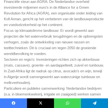
Financiële steun aan AGRA: De Nederlandse overheid
investeerde miljoenen euro’s in de Alliance for a Green
Revolution for Africa (AGRA), een organisatie onder leiding van
Kofi Annan, gericht op het verbeteren van de landbouwproductie
en voedselzekerheid op het continent.
Focus op klimaatslimme landbouw: Er wordt gewerkt aan
projecten die het waterverbruik terugdringen en de opbrengsten
verhogen, zoals de ontwikkeling van nieuwe rassen en
teelttechnieken. Dit is cruciaal om tegen 2050 de groeiende
wereldbevolking te voeden.
Sectoren en regio’s: Investeringen richten zich op akkerbouw
(maïs, cassave), groente- en aardappelteelt, zuivel en tuinbouw.
In Zuid-Afrika ligt de nadruk op citrus, avocado’s en wijn, terwijl
in Algerije wordt samengewerkt aan waterzuinige tuinbouw en
melkveehouderij.
Particuliere en publieke samenwerking: Nederlandse bedrijven
(o.a. in bloemenkwekerij, irrigatie en zaaigoed) werken samen
met de overheid, zoals Invest International en FMO, om
duurzame productieketens te verduurzamen en nieuwe
Facebook
X
WhatsApp
Telegram