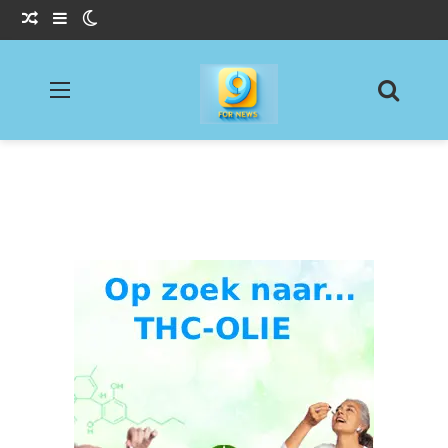
Willekeurig Artikel
Sidebar
Switch skin
Menu
Zoeke