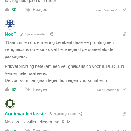
Ik vlieg dus geen klm meer
i
t
e
Reageer
80
Toon Reacties
(10)
w
o
a
v
s
e
e
r
NooT
4 jaren geleden
e
W
“Naar zijn en onze mening betekent deze verplichting een
n
o
g
veiligheidsrisico voor zowel het vliegend personeel als de
b
e
passagiers,”
-
n
o
Prikverplichting betekent een veiligheidsrisico voor IEDEREEN!
i
n
Verder helemaal eens.
a
t
a
De voorschriften gaan tegen hun eigen voorschriften in!
h
l
u
Reageer
82
Toon Reacties
(1)
c
l
o
l
m
i
p
n
Annievanhettassie
4 jaren geleden
l
g
Nooit zal ik willen vliegen met KLM…
o
e
t
Reageer
58