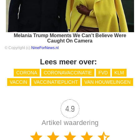
Melania Trump Moments We Can't Believe Were
Caught On Camera
© Copyright (c)
NineForNews.nl
Lees meer over:
CORONA
CORONAVACCINATIE
FVD
KLM
VACCIN
VACCINATIEPLICHT
VAN HOUWELINGEN
4.9
Artikel waardering