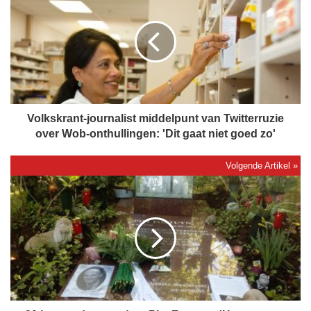
o
l
k
s
k
r
a
n
t
Volkskrant-journalist middelpunt van Twitterruzie
-
over Wob-onthullingen: 'Dit gaat niet goed zo'
j
o
u
2
r
0
n
j
a
a
l
a
i
r
s
n
t
a
m
d
i