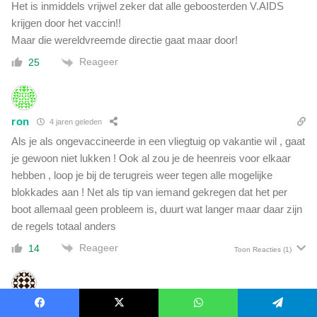
Het is inmiddels vrijwel zeker dat alle geboosterden V.AIDS
krijgen door het vaccin!!
Maar die wereldvreemde directie gaat maar door!
Reageer
25
ron
4 jaren geleden
Als je als ongevaccineerde in een vliegtuig op vakantie wil , gaat
je gewoon niet lukken ! Ook al zou je de heenreis voor elkaar
hebben , loop je bij de terugreis weer tegen alle mogelijke
blokkades aan ! Net als tip van iemand gekregen dat het per
boot allemaal geen probleem is, duurt wat langer maar daar zijn
de regels totaal anders
Reageer
14
Toon Reacties
(1)
Toine
4 jaren geleden
Facebook
X
WhatsApp
Telegram