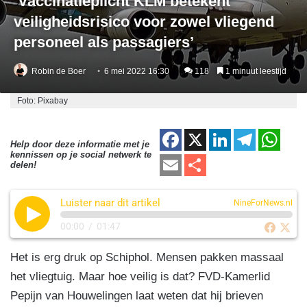
‘Vaccinatieplicht KLM betekent
veiligheidsrisico voor zowel vliegend
personeel als passagiers’
Robin de Boer
6 mei 2022 16:30
118
1 minuut leestijd
Foto: Pixabay
F
X
Li
T
W
Help door deze informatie met je
kennissen op je social netwerk te
a
n
el
h
E
D
delen!
c
k
e
at
m
el
e
e
gr
s
Luister naar dit artikel
ail
e
NineForNews.nl
b
dI
a
A
n
00:00
/
01:47
o
n
m
p
Het is erg druk op Schiphol. Mensen pakken massaal
o
p
het vliegtuig. Maar hoe veilig is dat? FVD-Kamerlid
k
Pepijn van Houwelingen laat weten dat hij brieven