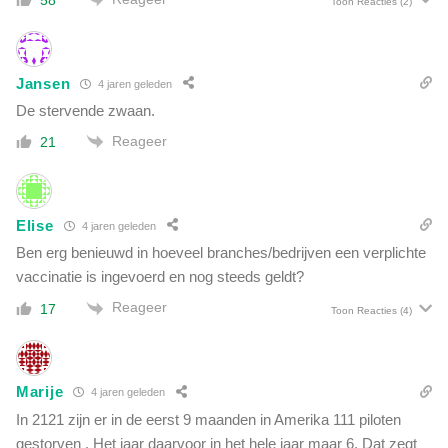
n
Toon Reacties
(2)
'
:
'
D
Jansen
4 jaren geleden
i
t
De stervende zwaan.
g
Reageer
21
a
a
t
n
Elise
4 jaren geleden
i
Ben erg benieuwd in hoeveel branches/bedrijven een verplichte
e
t
vaccinatie is ingevoerd en nog steeds geldt?
g
Reageer
17
Toon Reacties
(4)
o
e
d
z
Marije
4 jaren geleden
o
In 2121 zijn er in de eerst 9 maanden in Amerika 111 piloten
'
gestorven . Het jaar daarvoor in het hele jaar maar 6. Dat zegt