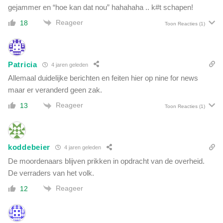
gejammer en “hoe kan dat nou” hahahaha .. k#t schapen!
Reageer
18
Toon Reacties
(1)
Patricia
4 jaren geleden
Allemaal duidelijke berichten en feiten hier op nine for news
maar er veranderd geen zak.
Reageer
13
Toon Reacties
(1)
koddebeier
4 jaren geleden
De moordenaars blijven prikken in opdracht van de overheid.
De verraders van het volk.
Reageer
12