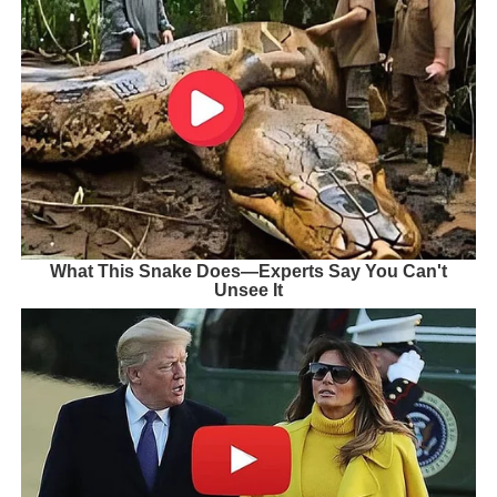
What This Snake Does—Experts Say You Can't
Unsee It