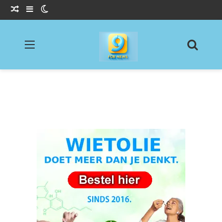
Willekeurig Artikel
Sidebar
Switch skin
Menu
Zoeke