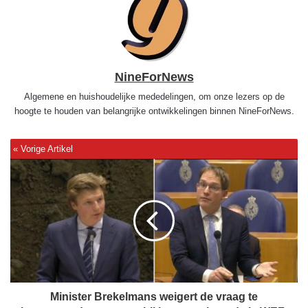
NineForNews
Algemene en huishoudelijke mededelingen, om onze lezers op de
hoogte te houden van belangrijke ontwikkelingen binnen NineForNews.
M
i
n
i
s
t
e
r
B
r
Minister Brekelmans weigert de vraag te