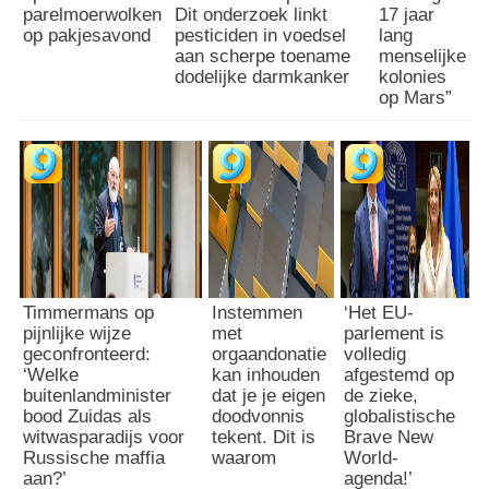
c
i
parelmoerwolken
Dit onderzoek linkt
17 jaar
h
op pakjesavond
pesticiden in voedsel
lang
j
t
aan scherpe toename
menselijke
i
o
dodelijke darmkanker
kolonies
s
p
op Mars”
g
v
e
e
n
r
o
z
m
e
i
t
n
i
e
s
e
n
r
Timmermans op
Instemmen
‘Het EU-
i
pijnlijke wijze
met
parlement is
d
e
geconfronteerd:
orgaandonatie
volledig
a
t
‘Welke
kan inhouden
afgestemd op
l
a
buitenlandminister
dat je je eigen
de zieke,
s
l
bood Zuidas als
doodvonnis
globalistische
W
witwasparadijs voor
tekent. Dit is
Brave New
l
E
Russische maffia
waarom
World-
e
F
aan?’
agenda!’
e