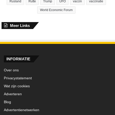
r
Rusland
Rutte
Trump
UFO
vaccin
vaccinatie
a
World Economic Forum
d
i
t
Meer Links
i
e
INFORMATIE
Over ons
Privacystatement
Wat zijn cookies
Adverteren
Blog
Advertentienetwerken