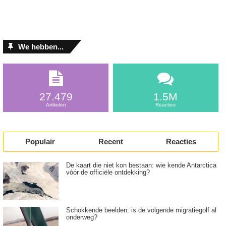
-
n
Y
b
o
e
u
g
n
We hebben...
r
g
i
G
j
l
p
o
e
27.479
1.5M
b
l
Artikelen
Reacties
a
i
l
j
L
k
e
Populair
Recent
Reacties
,
a
m
d
De kaart die niet kon bestaan: wie kende Antarctica
a
e
vóór de officiële ontdekking?
a
r
r
p
a
Schokkende beelden: is de volgende migratiegolf al
onderweg?
s