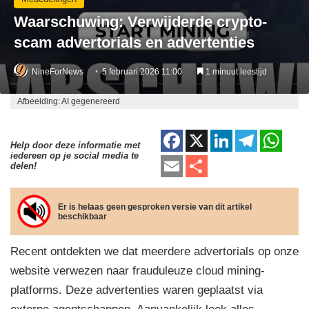
Waarschuwing: Verwijderde crypto-
scam advertorials en advertenties
NineForNews
5 februari 2026 11:00
1 minuut leestijd
Afbeelding: AI gegenereerd
F
X
Li
T
W
Help door deze informatie met
iedereen op je social media te
a
n
el
h
E
D
delen!
c
k
e
at
m
el
e
e
gr
s
ail
e
Er is helaas geen gesproken versie van dit artikel
beschikbaar
b
dI
a
A
n
o
n
m
p
Recent ontdekten we dat meerdere advertorials op onze
o
p
website verwezen naar frauduleuze cloud mining-
k
platforms. Deze advertenties waren geplaatst via