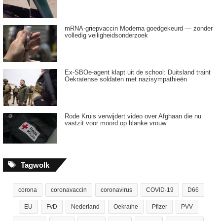
t
o
o
mRNA-griepvaccin Moderna goedgekeurd — zonder
k
volledig veiligheidsonderzoek
v
o
l
Ex-SBOe-agent klapt uit de school: Duitsland traint
l
Oekraïense soldaten met nazisympathieën
e
d
i
Rode Kruis verwijdert video over Afghaan die nu
g
vastzit voor moord op blanke vrouw
b
i
n
n
Tagwolk
e
n
corona
coronavaccin
coronavirus
COVID-19
D66
d
e
EU
FvD
Nederland
Oekraïne
Pfizer
PVV
t