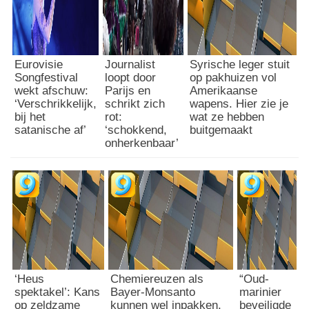
G
t
i
e
d
b
e
e
o
Eurovisie
Journalist
Syrische leger stuit
a
Songfestival
loopt door
op pakhuizen vol
n
n
wekt afschuw:
Parijs en
Amerikaanse
v
t
‘Verschrikkelijk,
schrikt zich
wapens. Hier zie je
a
w
bij het
rot:
wat ze hebben
n
o
satanische af’
‘schokkend,
buitgemaakt
M
onherkenbaar’
o
e
r
i
d
j
e
e
n
r
w
e
a
n
a
o
r
p
o
‘Heus
Chemiereuzen als
“Oud-
r
m
spektakel’: Kans
Bayer-Monsanto
marinier
e
h
op zeldzame
kunnen wel inpakken.
beveiligde