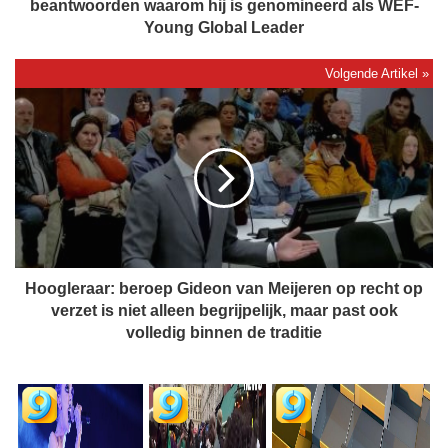
e
beantwoorden waarom hij is genomineerd als WEF-
k
Young Global Leader
e
l
m
H
a
o
n
o
s
g
w
l
e
e
i
r
g
a
e
a
r
r
Hoogleraar: beroep Gideon van Meijeren op recht op
t
:
verzet is niet alleen begrijpelijk, maar past ook
d
b
volledig binnen de traditie
e
e
v
r
r
o
a
e
a
p
g