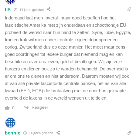
IIS
14 jaren geleden
Inderdaad laat men -overal- maar goed beseffen hoe het
fascistische Amerika met zijn onderdaan en schoothondje EU
probeert de wereld naar hun hand te zetten. Syrië, Libië, Egypte,
Iran en Irak wil men onder controle krijgen door oproer en
oorlog, Zwitserland dus op deze manier. Het moet maar eens
goed doordringen tot iedere burger dat niemand mag en kan
beschikken over ons leven, geld of bezittingen. Wij zijn vrije
burgers en dienen ook zo te worden behandeld. De overheid is
er om ons te dienen en niet andersom. Daarom moeten wij ook
af van alle private fascistoïde centrale banken, het as van alle
kwaad (FED, ECB) die brutaalweg met de door hun gekaapte
overheid de lakens in de wereld wensen uit te delen.
Reageer
0
bennie
14 jaren geleden