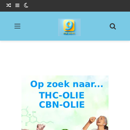
Willekeurig Artikel
Sidebar
Switch skin
Menu
Zoeke