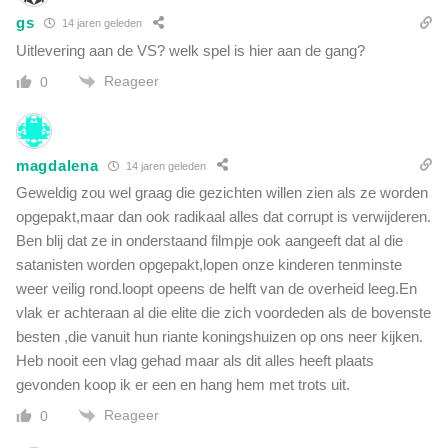
gs
14 jaren geleden
Uitlevering aan de VS? welk spel is hier aan de gang?
Reageer
0
magdalena
14 jaren geleden
Geweldig zou wel graag die gezichten willen zien als ze worden
opgepakt,maar dan ook radikaal alles dat corrupt is verwijderen.
Ben blij dat ze in onderstaand filmpje ook aangeeft dat al die
satanisten worden opgepakt,lopen onze kinderen tenminste
weer veilig rond.loopt opeens de helft van de overheid leeg.En
vlak er achteraan al die elite die zich voordeden als de bovenste
besten ,die vanuit hun riante koningshuizen op ons neer kijken.
Heb nooit een vlag gehad maar als dit alles heeft plaats
gevonden koop ik er een en hang hem met trots uit.
Reageer
0