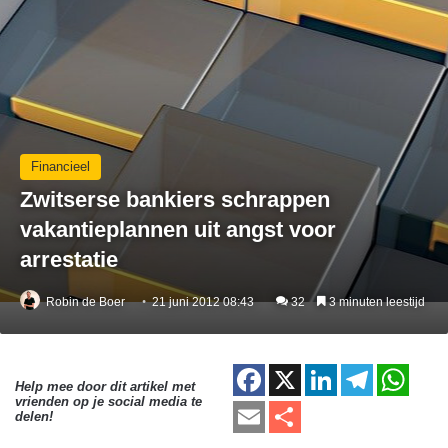
Financieel
Zwitserse bankiers schrappen
vakantieplannen uit angst voor
arrestatie
Robin de Boer
21 juni 2012 08:43
32
3 minuten leestijd
F
X
Li
T
W
Help mee door dit artikel met
vrienden op je social media te
a
n
el
h
E
D
delen!
c
k
e
at