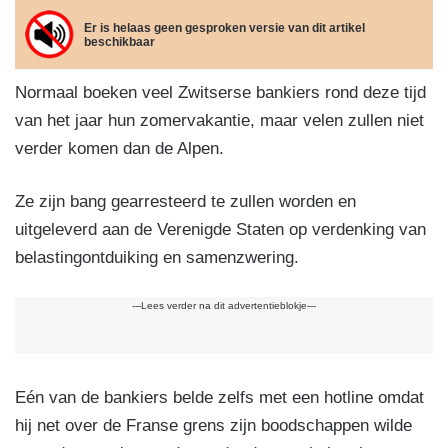
m
el
e
e
gr
s
ail
e
Er is helaas geen gesproken versie van dit artikel
beschikbaar
b
dI
a
A
n
o
n
m
p
Normaal boeken veel Zwitserse bankiers rond deze tijd
o
p
van het jaar hun zomervakantie, maar velen zullen niet
k
verder komen dan de Alpen.
Ze zijn bang gearresteerd te zullen worden en
uitgeleverd aan de Verenigde Staten op verdenking van
belastingontduiking en samenzwering.
---Lees verder na dit advertentieblokje---
Eén van de bankiers belde zelfs met een hotline omdat
hij net over de Franse grens zijn boodschappen wilde