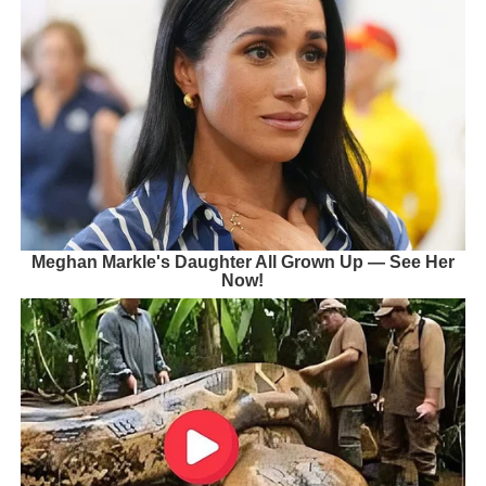
Meghan Markle's Daughter All Grown Up — See Her
Now!