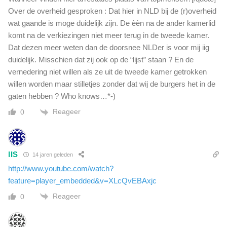
Over de overheid gesproken : Dat hier in NLD bij de (r)overheid
wat gaande is moge duidelijk zijn. De èèn na de ander kamerlid
komt na de verkiezingen niet meer terug in de tweede kamer.
Dat dezen meer weten dan de doorsnee NLDer is voor mij iig
duidelijk. Misschien dat zij ook op de “lijst” staan ? En de
vernedering niet willen als ze uit de tweede kamer getrokken
willen worden maar stilletjes zonder dat wij de burgers het in de
gaten hebben ? Who knows…*-)
Reageer
0
IIS
14 jaren geleden
http://www.youtube.com/watch?
feature=player_embedded&v=XLcQvEBAxjc
Reageer
0