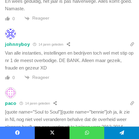
En wees geduldig, het jaar is pas halverwege. Alles komt goed.
Namaste.
Reageer
0
johnnyboy
14 jaren geleden
Van alle instanties, instellingen en bedrijven toch wel met stip op
nr 1 de meest overbodige. DE BANK. Alleen maar gezeik,
fraude en gezeur XD
Reageer
0
paco
14 jaren geleden
[quote name=”Soul to Soul”][quote name=”bennie”]oh ja, ik zie
in NL nog niet veel veranderen behalve dat de overheid weer
plannen heeft ons nog verder uit te knijpen voor 2013-2014.
Slaan ze NL over?
Facebook
X
WhatsApp
Telegram