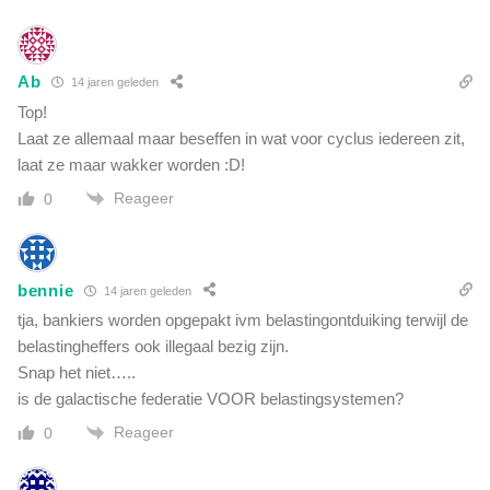
r
v
z
i
o
d
e
Ab
14 jaren geleden
e
k
o
Top!
n
)
Laat ze allemaal maar beseffen in wat voor cyclus iedereen zit,
a
laat ze maar wakker worden :D!
a
r
Reageer
0
U
F
O
'
bennie
14 jaren geleden
s
tja, bankiers worden opgepakt ivm belastingontduiking terwijl de
?
belastingheffers ook illegaal bezig zijn.
Snap het niet…..
is de galactische federatie VOOR belastingsystemen?
Reageer
0