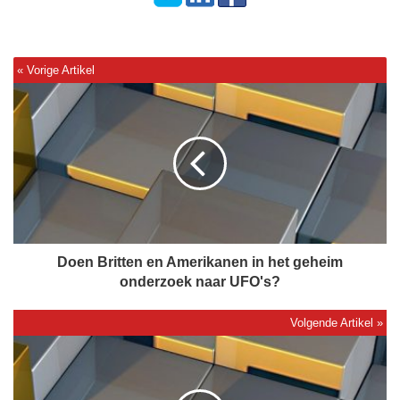
D
o
e
n
B
r
i
t
t
e
Doen Britten en Amerikanen in het geheim
n
onderzoek naar UFO's?
e
n
A
D
m
e
e
m
r