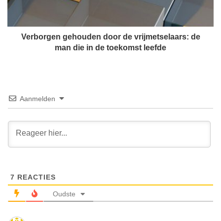
i
g
r
e
k
n
e
g
Verborgen gehouden door de vrijmetselaars: de
l
e
man die in de toekomst leefde
v
h
a
o
n
u
h
d
e
e
Aanmelden
t
n
j
d
a
o
a
o
r
r
i
d
n
e
D
7
REACTIES
v
o
r
Oudste
r
i
s
j
e