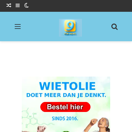
Willekeurig Artikel
Sidebar
Switch skin
Menu
Zoeke