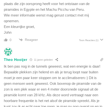
plaats die zijn oorsprong heeft voor het ontstaan van de
e
piramides in Egypte en het Machu Picchu van Peru.
t
o
Wie meer informatie wenst mag gerust contact met mij
e
opnemen.
k
Een kleurrijke groet,
o
John
m
s
Reageer
0
Toon Reacties
(1)
t
l
e
e
Theo Hooijer
11 jaren geleden
f
Ik ben pas nog in de tunnels geweest, wat een energie is daar!
d
Bepaalde plekken zijn helend en als je terug loopt naar buiten
e
moet je een paar keer stoppen om te acclimatiseren:-) Dit is
geen mensen werk geweest. Ook bovenop de piramide van de
zon is een plek waar er een 4 meter doorsnede signaal uit de
piramide komt van 28 kHz. Als deze word vertraagt naar een
hoorbare frequentie is het net alsof de piramide spreekt. Als je
kunt zou ik er echt naar toe gaan, je mag nu nog overal op en in.