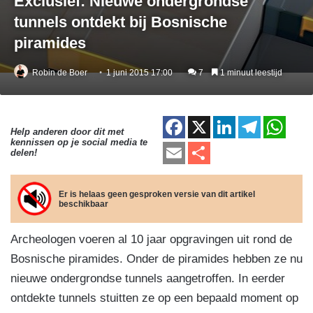
Exclusief: Nieuwe ondergrondse
tunnels ontdekt bij Bosnische
piramides
Robin de Boer
1 juni 2015 17:00
7
1 minuut leestijd
F
X
Li
T
W
Help anderen door dit met
kennissen op je social media te
a
n
el
h
E
D
delen!
c
k
e
at
m
el
e
e
gr
s
ail
e
Er is helaas geen gesproken versie van dit artikel
beschikbaar
b
dI
a
A
n
o
n
m
p
Archeologen voeren al 10 jaar opgravingen uit rond de
o
p
Bosnische piramides. Onder de piramides hebben ze nu
k
nieuwe ondergrondse tunnels aangetroffen. In eerder
ontdekte tunnels stuitten ze op een bepaald moment op