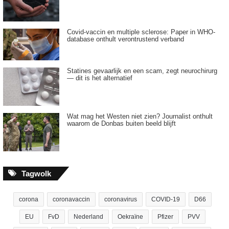
Covid-vaccin en multiple sclerose: Paper in WHO-
database onthult verontrustend verband
Statines gevaarlijk en een scam, zegt neurochirurg
— dit is het alternatief
Wat mag het Westen niet zien? Journalist onthult
waarom de Donbas buiten beeld blijft
Tagwolk
corona
coronavaccin
coronavirus
COVID-19
D66
EU
FvD
Nederland
Oekraïne
Pfizer
PVV