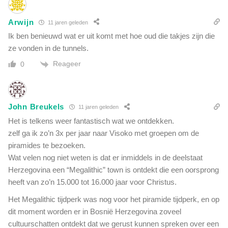
m
t
e
Arwijn
11 jaren geleden
t
s
Ik ben benieuwd wat er uit komt met hoe oud die takjes zijn die
e
ze vonden in de tunnels.
l
Reageer
0
a
a
r
s
John Breukels
11 jaren geleden
:
d
Het is telkens weer fantastisch wat we ontdekken.
e
zelf ga ik zo’n 3x per jaar naar Visoko met groepen om de
m
piramides te bezoeken.
a
Wat velen nog niet weten is dat er inmiddels in de deelstaat
n
Herzegovina een “Megalithic” town is ontdekt die een oorsprong
d
heeft van zo’n 15.000 tot 16.000 jaar voor Christus.
i
e
Het Megalithic tijdperk was nog voor het piramide tijdperk, en op
i
dit moment worden er in Bosnië Herzegovina zoveel
n
cultuurschatten ontdekt dat we gerust kunnen spreken over een
d