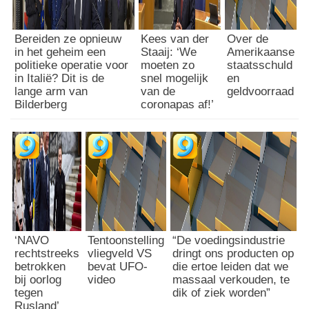
Bereiden ze opnieuw
Kees van der
Over de
in het geheim een
Staaij: ‘We
Amerikaanse
politieke operatie voor
moeten zo
staatsschuld
in Italië? Dit is de
snel mogelijk
en
lange arm van
van de
geldvoorraad
Bilderberg
coronapas af!’
‘NAVO
Tentoonstelling
“De voedingsindustrie
rechtstreeks
vliegveld VS
dringt ons producten op
betrokken
bevat UFO-
die ertoe leiden dat we
bij oorlog
video
massaal verkouden, te
tegen
dik of ziek worden”
Rusland’