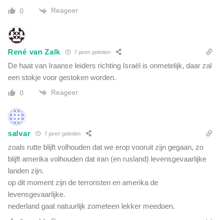
r
l
Reageer
0
a
i
r
j
i
k
t
'
René van Zalk
7 jaren geleden
e
e
i
De haat van Iraanse leiders richting Israël is onmetelijk, daar zal
s
t
een stokje voor gestoken worden.
s
e
a
Reageer
0
n
y
k
B
a
a
b
u
salvar
7 jaren geleden
i
d
n
zoals rutte blijft volhouden dat we erop vooruit zijn gegaan, zo
e
e
blijft amerika volhouden dat iran (en rusland) levensgevaarlijke
t
t
landen zijn.
.
.
op dit moment zijn de terroristen en amerika de
W
W
a
levensgevaarlijke.
a
t
nederland gaat natuurlijk zometeen lekker meedoen.
a
k
r