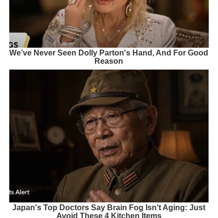
We’ve Never Seen Dolly Parton's Hand, And For Good
Reason
Japan's Top Doctors Say Bra​in Fo​g Isn't Aging: Just
Avoid These 4 Kitchen Items