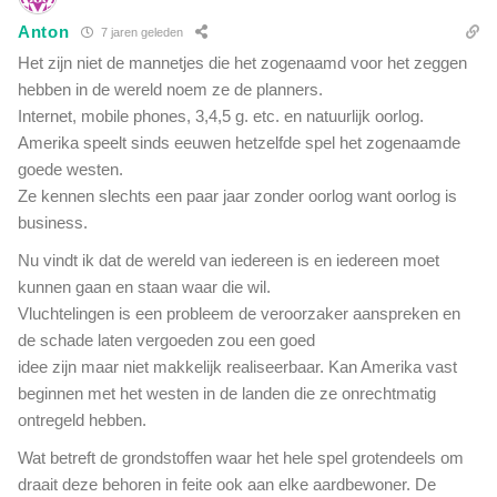
n
n
Anton
7 jaren geleden
s
g
t
Het zijn niet de mannetjes die het zogenaamd voor het zeggen
e
e
hebben in de wereld noem ze de planners.
n
m
Internet, mobile phones, 3,4,5 g. etc. en natuurlijk oorlog.
?
v
Amerika speelt sinds eeuwen hetzelfde spel het zogenaamde
o
goede westen.
o
Ze kennen slechts een paar jaar zonder oorlog want oorlog is
r
business.
e
e
Nu vindt ik dat de wereld van iedereen is en iedereen moet
n
kunnen gaan en staan waar die wil.
E
Vluchtelingen is een probleem de veroorzaker aanspreken en
U
-
de schade laten vergoeden zou een goed
s
idee zijn maar niet makkelijk realiseerbaar. Kan Amerika vast
u
beginnen met het westen in de landen die ze onrechtmatig
p
ontregeld hebben.
e
r
Wat betreft de grondstoffen waar het hele spel grotendeels om
s
draait deze behoren in feite ook aan elke aardbewoner. De