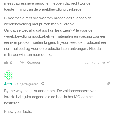
t
meest agressieve personen hebben dat recht zonder
a
toestemming van de wereldbevolking verkregen.
a
t
Bijvoorbeeld met olie waarom mogen deze landen de
i
wereldbevolking met prijzen manipuleren?
s
Omdat ze toevallig dat als hun land zien? Alle voor de
wereldbevolking noodzakelijke materialen en voeding zou een
eerlijker proces moeten krijgen. Bijvoorbeeld de producent een
normaal bedrag voor de productie laten ontvangen. Niet de
miljardenwinsten naar een kant.
Reageer
0
Toon Reacties
(1)
Jets
7 jaren geleden
By the way, het juist andersom. De zakkenwassers van
IsraHell zijn juist degene die de boel in het MO aan het
bestieren.
Know your facts.