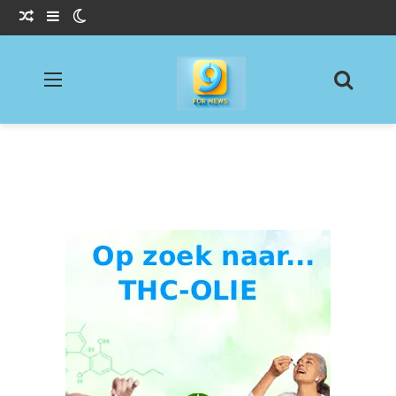
Willekeurig Artikel
Sidebar
Switch skin
Menu
Zoeke