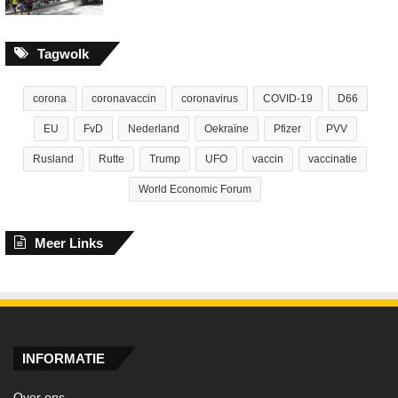
Tagwolk
corona
coronavaccin
coronavirus
COVID-19
D66
EU
FvD
Nederland
Oekraïne
Pfizer
PVV
Rusland
Rutte
Trump
UFO
vaccin
vaccinatie
World Economic Forum
Meer Links
INFORMATIE
Over ons