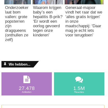
Onderzoeker
Waarom krijgen
Generaal-majoor
laat bom
baby’s een
vindt het raar dat we
vallen: grote
hepatitis B-prik?
‘alles gratis krijgen’
popsterren
‘Er wordt een
in onze
zijn
oorlog gevoerd
maatschappij: ‘Daar
dragqueens
tegen onze
mag je echt iets
(onthullen ze
kinderen’
voor terugdoen’
zelf)
We hebben...
27.478
1.5M
Artikelen
Reacties