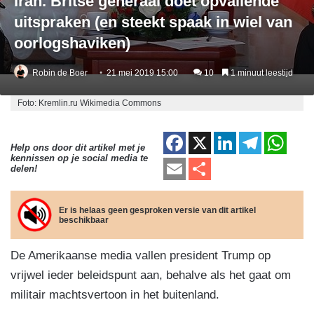
Iran. Britse generaal doet opvallende
uitspraken (en steekt spaak in wiel van
oorlogshaviken)
Robin de Boer
21 mei 2019 15:00
10
1 minuut leestijd
Foto: Kremlin.ru Wikimedia Commons
F
X
Li
T
W
Help ons door dit artikel met je
kennissen op je social media te
a
n
el
h
E
D
delen!
c
k
e
at
m
el
e
e
gr
s
ail
e
Er is helaas geen gesproken versie van dit artikel
beschikbaar
b
dI
a
A
n
o
n
m
p
De Amerikaanse media vallen president Trump op
o
p
vrijwel ieder beleidspunt aan, behalve als het gaat om
k
militair machtsvertoon in het buitenland.