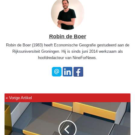
Robin de Boer
Robin de Boer (1983) heeft Economische Geografie gestudeerd aan de
Rijksuniversiteit Groningen. Hij is sinds juni 2014 werkzaam als
hoofdredacteur van NineForNews.
B
i
z
a
r