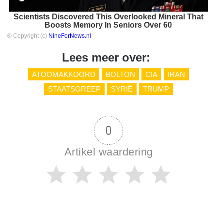
Scientists Discovered This Overlooked Mineral That
Boosts Memory In Seniors Over 60
© Copyright (c)
NineForNews.nl
Lees meer over:
ATOOMAKKOORD
BOLTON
CIA
IRAN
STAATSGREEP
SYRIË
TRUMP
0
Artikel waardering