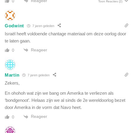
Reageer
0
Toon Reacties
(2)
l
o
o
m
p
e
t
e
Godwint
7 jaren geleden
e
n
r
Israël heeft voldoende chantage materiaal om deze oorlog door
s
v
te laten gaan.
t
a
e
Reageer
0
n
m
d
o
e
p
b
C
Martin
7 jaren geleden
e
D
Zekers,
s
A
c
o
En ohohoh wat zijn we bang om Amerika te verliezen als
h
f
‘bondgenoot’. Helaas zijn we al sinds de 2e wereldoorlog bezet
u
V
door Amerika in de vorm dat Navo heet.
l
V
d
Reageer
0
D
i
e
g
e
i