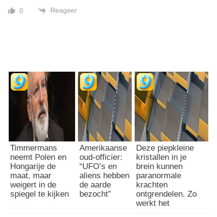
Reageer
0
Timmermans
Amerikaanse
Deze piepkleine
neemt Polen en
oud-officier:
kristallen in je
Hongarije de
“UFO’s en
brein kunnen
maat, maar
aliens hebben
paranormale
weigert in de
de aarde
krachten
spiegel te kijken
bezocht”
ontgrendelen. Zo
werkt het