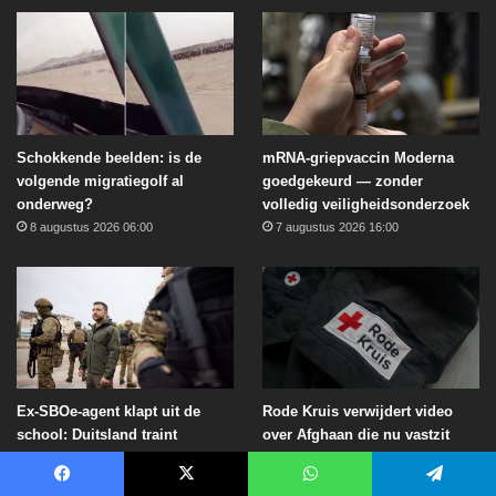
Schokkende beelden: is de
mRNA-griepvaccin Moderna
volgende migratiegolf al
goedgekeurd — zonder
onderweg?
volledig veiligheidsonderzoek
8 augustus 2026 06:00
7 augustus 2026 16:00
Rode Kruis verwijdert video
Ex-SBOe-agent klapt uit de
over Afghaan die nu vastzit
school: Duitsland traint
voor moord op blanke vrouw
Oekraïense soldaten met
nazisympathieën
7 augustus 2026 12:00
Facebook
X
WhatsApp
Telegram