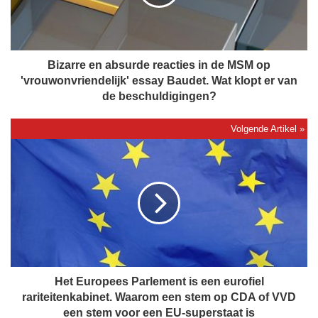
r
e
e
n
a
Bizarre en absurde reacties in de MSM op
b
'vrouwonvriendelijk' essay Baudet. Wat klopt er van
s
de beschuldigingen?
u
r
d
H
e
e
r
t
e
E
a
u
c
r
t
o
i
p
e
e
s
e
Het Europees Parlement is een eurofiel
i
s
rariteitenkabinet. Waarom een stem op CDA of VVD
n
P
een stem voor een EU-superstaat is
d