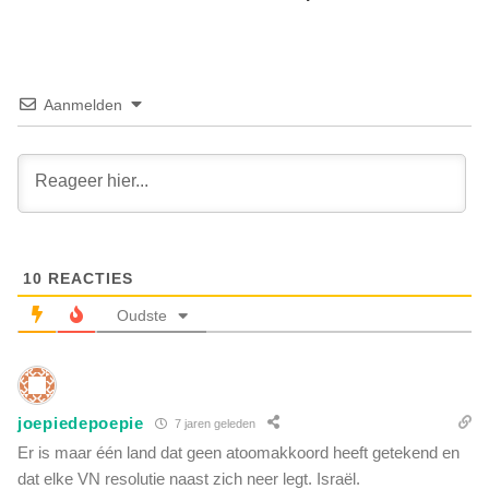
a
e
r
M
l
S
e
M
m
Aanmelden
o
e
p
n
'
t
v
i
r
s
o
e
u
e
w
10
REACTIES
n
o
e
Oudste
n
u
v
r
r
o
i
f
e
joepiedepoepie
i
7 jaren geleden
n
e
Er is maar één land dat geen atoomakkoord heeft getekend en
d
l
dat elke VN resolutie naast zich neer legt. Israël.
e