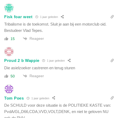
Fisk foar weet
1 jaar geleden
Tribalisme is de toekomst. Sluit je aan bij een motorclub oid.
Bestudeer Vlad Tepes.
Reageer
15
Proud 2 b Wappie
1 jaar geleden
Die asielzoeker castreren en terug sturen
Reageer
50
Tom Poes
1 jaar geleden
De SCHULD voor deze situatie is de POLITIEKE KASTE van:
PvdA/GL,D66,CDA,VVD,VOLT,DENK, en niet te geloven NU
ook de PVV.