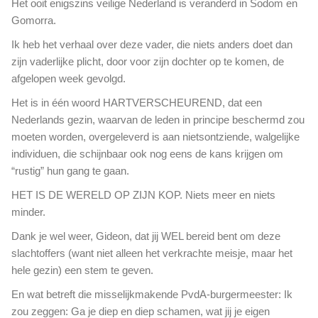
Het ooit enigszins veilige Nederland is veranderd in Sodom en
f
v
Gomorra.
e
e
r
Ik heb het verhaal over deze vader, die niets anders doet dan
r
s
a
zijn vaderlijke plicht, door voor zijn dochter op te komen, de
d
n
afgelopen week gevolgd.
e
t
v
Het is in één woord HARTVERSCHEUREND, dat een
w
i
o
Nederlands gezin, waarvan de leden in principe beschermd zou
n
o
moeten worden, overgeleverd is aan nietsontziende, walgelijke
g
r
individuen, die schijnbaar ook nog eens de kans krijgen om
e
d
“rustig” hun gang te gaan.
r
e
o
l
HET IS DE WERELD OP ZIJN KOP. Niets meer en niets
p
i
minder.
d
j
e
Dank je wel weer, Gideon, dat jij WEL bereid bent om deze
k
z
slachtoffers (want niet alleen het verkrachte meisje, maar het
e
e
n
hele gezin) een stem te geven.
b
v
l
En wat betreft die misselijkmakende PvdA-burgermeester: Ik
o
u
zou zeggen: Ga je diep en diep schamen, wat jij je eigen
o