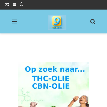
Willekeurig Artikel
Sidebar
Switch skin
Menu
Zoeke