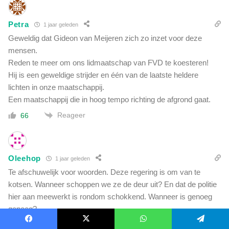
Petra
1 jaar geleden
Geweldig dat Gideon van Meijeren zich zo inzet voor deze
mensen.
Reden te meer om ons lidmaatschap van FVD te koesteren!
Hij is een geweldige strijder en één van de laatste heldere
lichten in onze maatschappij.
Een maatschappij die in hoog tempo richting de afgrond gaat.
Reageer
66
Oleehop
1 jaar geleden
Te afschuwelijk voor woorden. Deze regering is om van te
kotsen. Wanneer schoppen we ze de deur uit? En dat de politie
hier aan meewerkt is rondom schokkend. Wanneer is genoeg
genoeg?
Reageer
47
Toon Reacties
(1)
Facebook
X
WhatsApp
Telegram