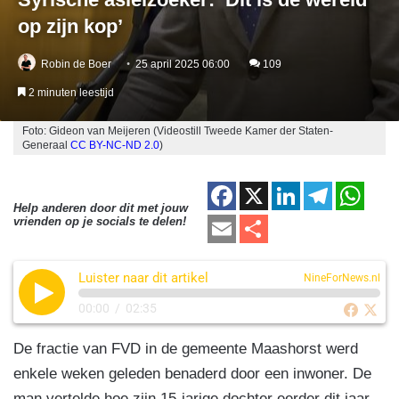
op zijn kop’
Robin de Boer
25 april 2025 06:00
109
2 minuten leestijd
Foto: Gideon van Meijeren (Videostill Tweede Kamer der Staten-
Generaal
CC BY-NC-ND 2.0
)
F
X
Li
T
W
Help anderen door dit met jouw
a
n
el
h
E
D
vrienden op je socials te delen!
c
k
e
at
m
el
e
e
gr
s
Luister naar dit artikel
ail
e
NineForNews.nl
b
dI
a
A
n
00:00
/
02:35
o
n
m
p
De fractie van FVD in de gemeente Maashorst werd
o
p
enkele weken geleden benaderd door een inwoner. De
k
man vertelde hoe zijn 15-jarige dochter eerder dit jaar