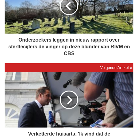
e
r
z
o
e
k
e
Onderzoekers leggen in nieuw rapport over
r
sterftecijfers de vinger op deze blunder van RIVM en
s
CBS
l
e
g
V
g
e
e
r
n
k
i
e
n
t
n
t
i
e
e
r
u
d
Verketterde huisarts: 'Ik vind dat de
w