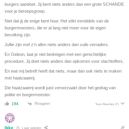
n
r
burgers aandoet. Jij bent niets anders dan een grote SCHANDE
d
d
voor je beroepsgroep.
e
i
r
Niet dat jij de enige bent hoor. Het stikt inmiddels van de
t
v
burgermeesters, die er al lang niet meer voor de eigen
b
a
e
bevolking zijn.
n
l
R
Jullie zijn met z’n allen niets anders dan vuile verraders.
e
I
i
En Gideon, laat je niet bedreigen met een gerechtelijke
V
d
procedure. Jij doet niets anders dan opkomen voor slachtoffers.
M
b
e
e
En wat mij betreft heeft dat niets, maar dan ook niets te maken
n
r
met haatzaaierij.
C
e
B
Die haatzaaierij wordt juist veroorzaakt door het gedrag van
c
S
politie en burgermeester.
h
t
Reageer
194
Toon Reacties
(7)
m
o
e
t
Ikke
1 jaar geleden