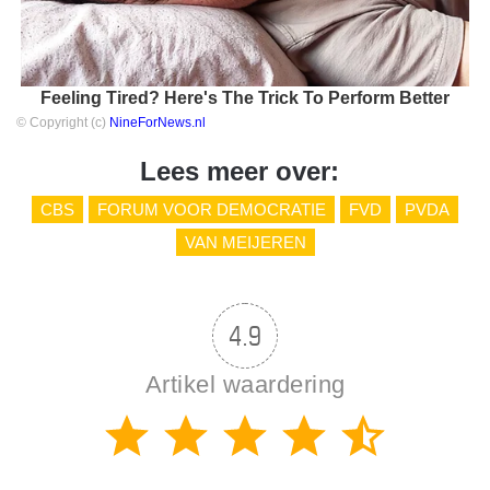
Feeling Tired? Here's The Trick To Perform Better
© Copyright (c)
NineForNews.nl
Lees meer over:
CBS
FORUM VOOR DEMOCRATIE
FVD
PVDA
VAN MEIJEREN
4.9
Artikel waardering