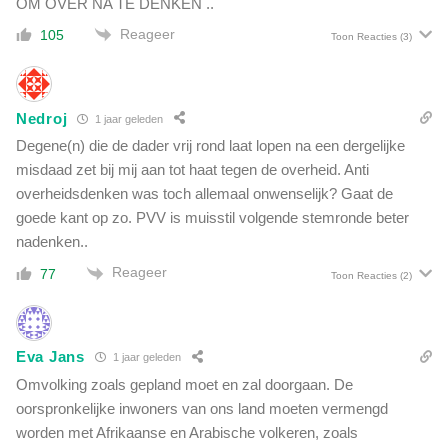
OM OVER NA TE DENKEN ..
Reageer
105
Toon Reacties
(3)
Nedroj
1 jaar geleden
Degene(n) die de dader vrij rond laat lopen na een dergelijke
misdaad zet bij mij aan tot haat tegen de overheid. Anti
overheidsdenken was toch allemaal onwenselijk? Gaat de
goede kant op zo. PVV is muisstil volgende stemronde beter
nadenken..
Reageer
77
Toon Reacties
(2)
Eva Jans
1 jaar geleden
Omvolking zoals gepland moet en zal doorgaan. De
oorspronkelijke inwoners van ons land moeten vermengd
worden met Afrikaanse en Arabische volkeren, zoals