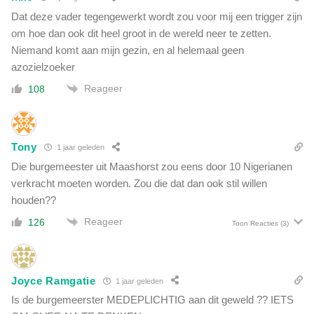
e
Dat deze vader tegengewerkt wordt zou voor mij een trigger zijn
n
om hoe dan ook dit heel groot in de wereld neer te zetten.
w
o
Niemand komt aan mijn gezin, en al helemaal geen
r
azozielzoeker
d
Reageer
108
e
n
'
Tony
1 jaar geleden
Die burgemeester uit Maashorst zou eens door 10 Nigerianen
verkracht moeten worden. Zou die dat dan ook stil willen
houden??
Reageer
126
Toon Reacties
(3)
Joyce Ramgatie
1 jaar geleden
Is de burgemeerster MEDEPLICHTIG aan dit geweld ?? IETS