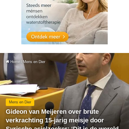
Home
/
Mens en Dier
Mens en Dier
Gideon van Meijeren over brute
verkrachting 15-jarig meisje door
Syrische asielzoeker: ‘Dit is de wereld