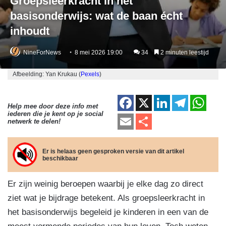
Groepsleerkracht in het
basisonderwijs: wat de baan écht
inhoudt
NineForNews
8 mei 2026 19:00
34
2 minuten leestijd
Afbeelding: Yan Krukau (
Pexels
)
F
X
Li
T
W
Help mee door deze info met
iederen die je kent op je social
a
n
el
h
E
D
netwerk te delen!
c
k
e
at
m
el
e
e
gr
s
ail
e
Er is helaas geen gesproken versie van dit artikel
beschikbaar
b
dI
a
A
n
o
n
m
p
Er zijn weinig beroepen waarbij je elke dag zo direct
o
p
ziet wat je bijdrage betekent. Als groepsleerkracht in
k
het basisonderwijs begeleid je kinderen in een van de