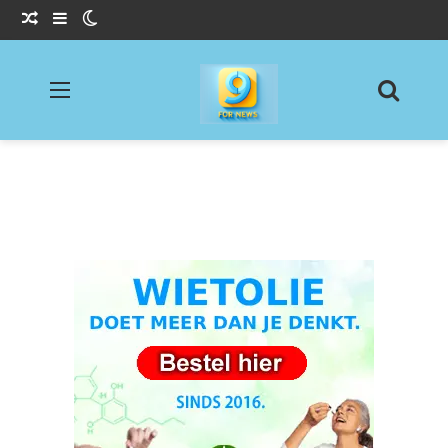
Willekeurig Artikel
Sidebar
Switch skin
Menu
Zoeke