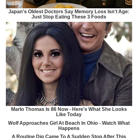
Japan's Oldest Doctors Say Memory Loss Isn't Age:
Just Stop Eating These 3 Foods
Marlo Thomas Is 86 Now - Here's What She Looks
Like Today
Wolf Approaches Girl At Beach In Ohio - Watch What
Happens
A Routine Dig Came To A Sudden Stop After This