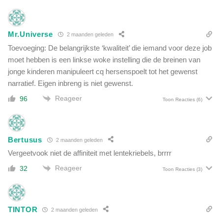
e
t
n
r
:
i
Mr.Universe
2 maanden geleden
w
e
a
Toevoeging: De belangrijkste ‘kwaliteit’ die iemand voor deze job
j
t
moet hebben is een linkse woke instelling die de breinen van
e
v
jonge kinderen manipuleert cq hersenspoelt tot het gewenst
n
e
o
narratief. Eigen inbreng is niet gewenst.
r
o
b
Reageer
96
Toon Reacties
(6)
i
e
t
r
v
g
e
e
Bertusus
2 maanden geleden
r
n
Vergeetvook niet de affiniteit met lentekriebels, brrrr
t
z
e
Reageer
32
e
Toon Reacties
(3)
l
e
d
c
e
h
TINTOR
2 maanden geleden
t