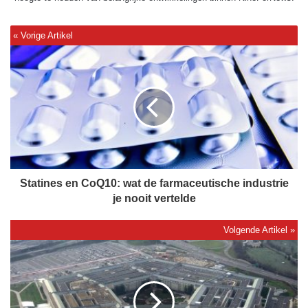
S
t
a
t
i
n
e
s
e
n
Statines en CoQ10: wat de farmaceutische industrie
C
je nooit vertelde
o
Q
1
U
0
F
:
O
w
-
a
f