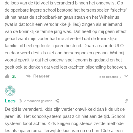
de loop van de tijd veel is veranderd binnen het onderwijs. Op
de openbare lagere school bestond het hersenspoelen “slechts”
uit het naast de schoolbanken gaan staan en het Wilhelmus
(wat is dat toch een verschrikkelijk lied) zingen als er iemand
van de koninklijke familie jarig was. Dat heeft op mij geen effect
gehad want mijn vader had me al verteld dat de koninklijke
familie uit heel erg foute figuren bestond. Daarna naar de ULO
en daar werd destijds niet aan hersenspoelen gedaan. Wat mij
vooral opvalt is dat het onderwijspeil enorm is gedaald en het
geeft ook te denken dat veel leerkrachten bijscholing behoeven.
Reageer
35
Toon Reacties
(2)
Loes
2 maanden geleden
De tijd is veranderd, kids zijn verder ontwikkeld dan kids uit de
jaren ,80. Het schoolsysteem past zich niet aan de tijd. School
systeem loopt achter. Kids krijgen nog steeds zelfde methode
les als opa en oma. Terwijl de kids van nu op hun 10de al een