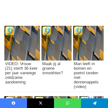
VIDEO: Vrouw
Maak jij al
Man leeft in
(21) sterft 36 keer
groene
bomen en
per jaar vanwege
smoothies?
poetst tanden
zeldzame
met
aandoening
dennenappels
(video)
Facebook
X
WhatsApp
Telegram