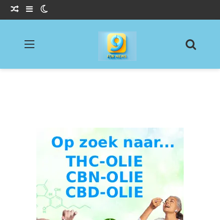
Willekeurig Artikel
Sidebar
Switch skin
Menu
Zoeke