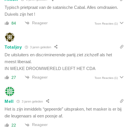
e
'
Typisch prietpraat van de satanische Cabal. Alles omdraaien.
l
D
Duivels zijn het !
l
y
e
Reageer
84
s
Toon Reacties
(1)
n
t
'
o
p
Totaljoy
i
3 jaren geleden
s
De uitsluiters en discriminerende partij ziet zichzelf als het
c
meest liberaal.
h
IN WELKE DROOMWERELD LEEFT HET CDA
e
Reageer
n
27
Toon Reacties
(1)
a
c
h
Mell
t
3 jaren geleden
m
Het is zijn inmiddels “gepeerde” uitspraken, het masker is er bij
e
die leugenaars al een poosje af.
r
Reageer
22
r