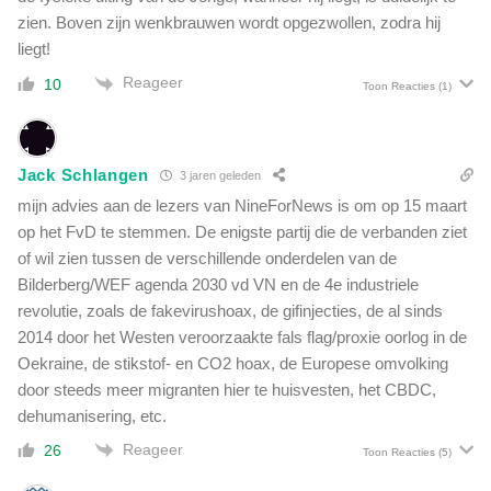
zien. Boven zijn wenkbrauwen wordt opgezwollen, zodra hij
liegt!
Reageer
10
Toon Reacties
(1)
Jack Schlangen
3 jaren geleden
mijn advies aan de lezers van NineForNews is om op 15 maart
op het FvD te stemmen. De enigste partij die de verbanden ziet
of wil zien tussen de verschillende onderdelen van de
Bilderberg/WEF agenda 2030 vd VN en de 4e industriele
revolutie, zoals de fakevirushoax, de gifinjecties, de al sinds
2014 door het Westen veroorzaakte fals flag/proxie oorlog in de
Oekraine, de stikstof- en CO2 hoax, de Europese omvolking
door steeds meer migranten hier te huisvesten, het CBDC,
dehumanisering, etc.
Reageer
26
Toon Reacties
(5)