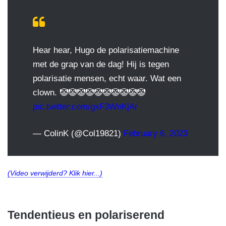
Hear hear, Hugo de polarisatiemachine
met de grap van de dag! Hij is tegen
polarisatie mensen, echt waar. Wat een
clown. 🤡🤡🤡🤡🤡🤡🤡🤡🤡🤡
pic.twitter.com/gxF3WnKjAr
— ColinK (@Col19821)
February 6, 2023
(Video verwijderd? Klik hier...)
Tendentieus en polariserend