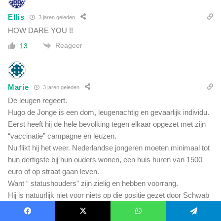
Ellis
3 jaren geleden
HOW DARE YOU !!
Reageer
13
Marie
3 jaren geleden
De leugen regeert.
Hugo de Jonge is een dom, leugenachtig en gevaarlijk individu.
Eerst heeft hij de hele bevolking tegen elkaar opgezet met zijn
“vaccinatie” campagne en leuzen.
Nu flikt hij het weer. Nederlandse jongeren moeten minimaal tot
hun dertigste bij hun ouders wonen, een huis huren van 1500
euro of op straat gaan leven.
Want “ statushouders” zijn zielig en hebben voorrang.
Hij is natuurlijk niet voor niets op die positie gezet door Schwab
en Rutte.
Facebook
X
WhatsApp
Telegram