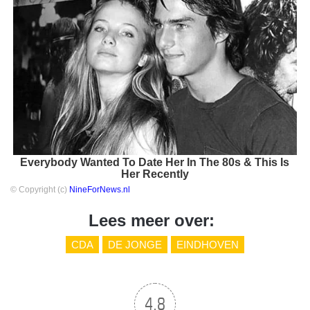
Everybody Wanted To Date Her In The 80s & This Is
Her Recently
© Copyright (c)
NineForNews.nl
Lees meer over:
CDA
DE JONGE
EINDHOVEN
4.8