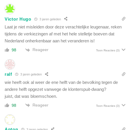
t
r
o
i
r
j
Victor Hugo
3 jaren geleden
i
f
a
Laat je niet misleiden door deze verachtelijke leugenaar, reken
z
l
tijdens de verkiezingen af met het hele stelletje boeven dat
a
e
Nederland onherkenbaar aan het veranderen is!
n
m
d
Reageer
98
a
Toon Reacties
(3)
e
c
n
h
f
t
a
ralf
s
3 jaren geleden
n
g
wie heeft ook al weer de ene helft van de bevolking tegen de
t
r
andere helft opgezet vanwege de klonterspuit-dwang?
a
e
juist, dat was bloemschoen.
s
e
i
Reageer
p
98
Toon Reacties
(3)
e
W
m
H
o
O
d
Anton
:
3 jaren geleden