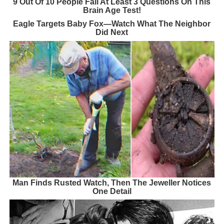
9 Out Of 10 People Fail At Least 3 Questions On This
Brain Age Test!
Eagle Targets Baby Fox—Watch What The Neighbor
Did Next
Man Finds Rusted Watch, Then The Jeweller Notices
One Detail