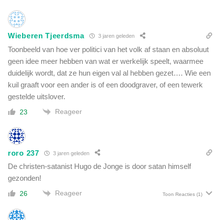
i
e
'
Wieberen Tjeerdsma
3 jaren geleden
Toonbeeld van hoe ver politici van het volk af staan en absoluut
geen idee meer hebben van wat er werkelijk speelt, waarmee
duidelijk wordt, dat ze hun eigen val al hebben gezet…. Wie een
kuil graaft voor een ander is of een doodgraver, of een tewerk
gestelde uitslover.
Reageer
23
roro 237
3 jaren geleden
De christen-satanist Hugo de Jonge is door satan himself
gezonden!
Reageer
26
Toon Reacties
(1)