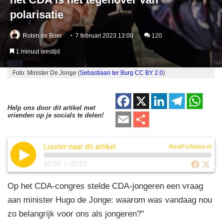
polarisatie
Robin de Boer
7 februari 2023 13:00
120
1 minuut leestijd
Foto: Minister De Jonge (
Sebastiaan ter Burg
CC BY 2.0
)
F
X
Li
T
W
Help ons door dit artikel met
a
n
el
h
E
D
vrienden op je socials te delen!
c
k
e
at
m
el
e
e
gr
s
Luister naar dit artikel
ail
e
NineForNews.nl
b
dI
a
A
n
00:00
/
02:02
o
n
m
p
Op het CDA-congres stelde CDA-jongeren een vraag
o
p
aan minister Hugo de Jonge: waarom was vandaag nou
k
zo belangrijk voor ons als jongeren?”