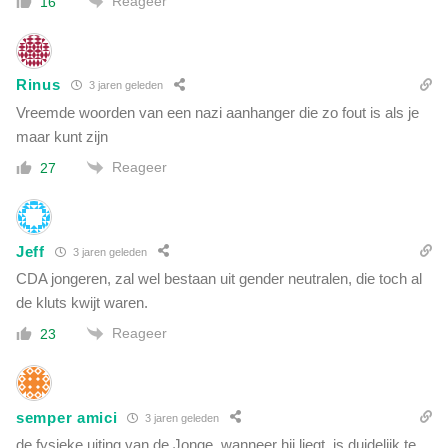
Reageer
16
Rinus
3 jaren geleden
Vreemde woorden van een nazi aanhanger die zo fout is als je
maar kunt zijn
Reageer
27
Jeff
3 jaren geleden
CDA jongeren, zal wel bestaan uit gender neutralen, die toch al
de kluts kwijt waren.
Reageer
23
semper amici
3 jaren geleden
de fysieke uiting van de Jonge, wanneer hij liegt, is duidelijk te