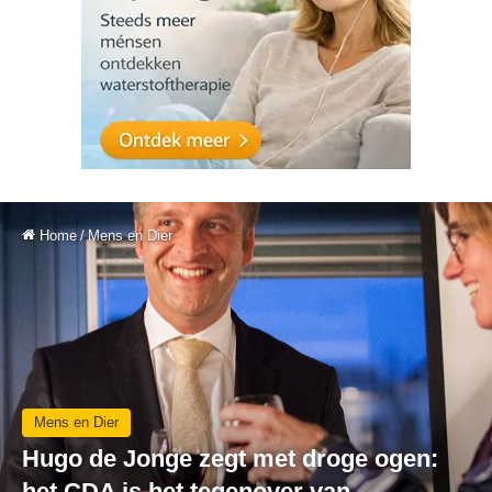
Home
/
Mens en Dier
Mens en Dier
Hugo de Jonge zegt met droge ogen:
het CDA is het tegenover van