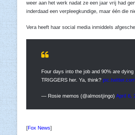
weer aan het werk nadat ze een jaar vrij had g
inderdaad een verpleegkundige, maar één die ni
Vera heeft haar social media inmiddels afgesch
Four days into the job and 90% are dying 
TRIGGERS her. Ya, think?
pic.twitter.
— Rosie memos (@almostjingo)
April 6,
[
Fox News
]