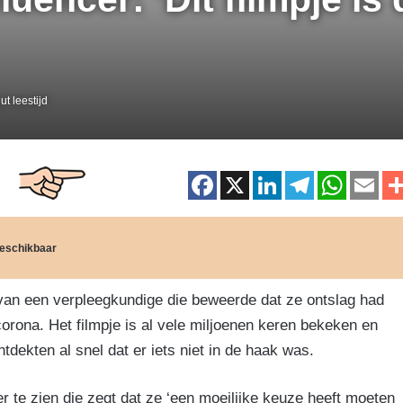
t leestijd
F
X
Li
T
W
E
a
n
el
h
m
c
k
e
at
ai
 beschikbaar
e
e
gr
s
b
dI
a
A
van een verpleegkundige die beweerde dat ze ontslag had
o
n
m
p
ona. Het filmpje is al vele miljoenen keren bekeken en
o
p
tdekten al snel dat er iets niet in de haak was.
k
er te zien die zegt dat ze ‘een moeilijke keuze heeft moeten