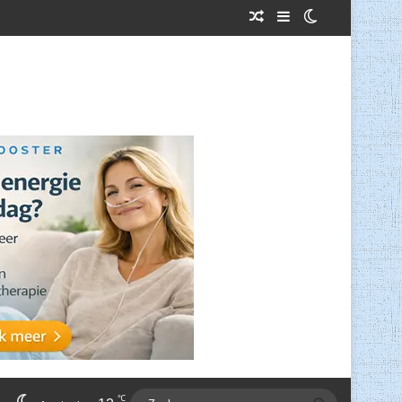
Willekeurig Artikel
Sidebar
Switch skin
℃