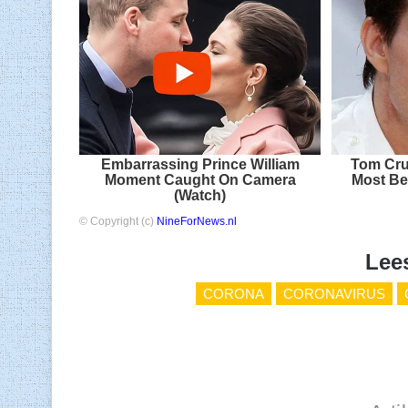
Embarrassing Prince William
Tom Cru
Moment Caught On Camera
Most Be
(Watch)
© Copyright (c)
NineForNews.nl
Lee
CORONA
CORONAVIRUS