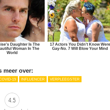
ise's Daughter Is The
17 Actors You Didn't Know Wer
autiful Woman In The
Gay-No. 7 Will Blow Your Mind
World
s meer over:
COVID-19
INFLUENCER
VERPLEEGSTER
4.5