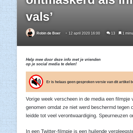
vals’
Robin de Boer
12 april 2020 16:00
13
1 minuu
Help mee door deze info met je vrienden
op je social media te delen!
Er is helaas geen gesproken versie van dit artikel
Vorige week verscheen in de media een filmpje 
genomen omdat ze niet werd beschermd tegen cor
leidde tot veel verontwaardiging. Speurneuzen on
In een Twitter-filmpje is een huilende verpleegst