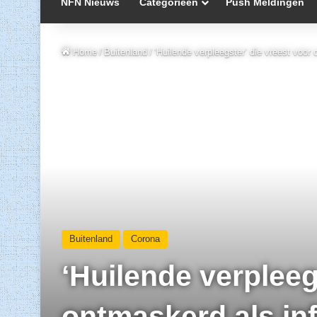
NFN Nieuws
Categorieën
Push Meldingen
Home
/
Buitenland
/
‘Huilende verpleegster’ die vreest voor c
Buitenland
Corona
‘Huilende verpleeg
ontmaskerd als infl