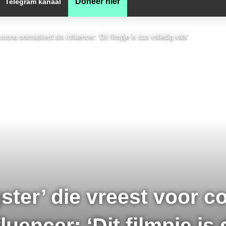
Doneer hier
Telegram kanaal
orona ontmaskerd als influencer: ‘Dit filmpje is dus volledig vals’
ster’ die vreest voor c
uencer: ‘Dit filmpje is