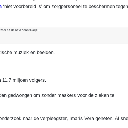
a
‘niet voorbereid is’ om zorgpersoneel te beschermen tegen
erder na dit advertentieblokje---
tische muziek en beelden.
 11,7 miljoen volgers.
rden gedwongen om zonder maskers voor de zieken te
nderzoek naar de verpleegster, Imaris Vera geheten. Al sne