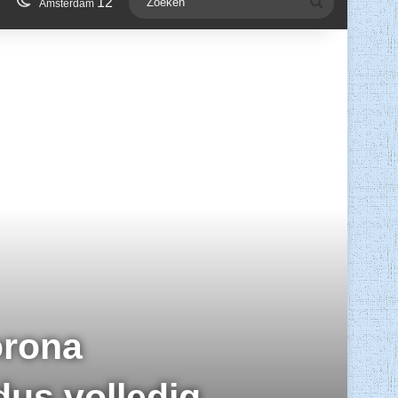
12
Zoeken
Amsterdam
orona
 dus volledig