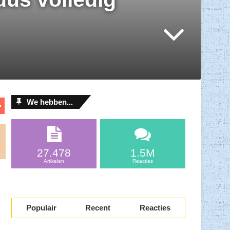
D
We hebben...
el
l
e
n
27.478
1.5M
Artikelen
Reacties
Populair
Recent
Reacties