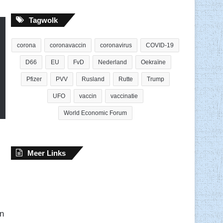
Tagwolk
corona
coronavaccin
coronavirus
COVID-19
D66
EU
FvD
Nederland
Oekraïne
Pfizer
PVV
Rusland
Rutte
Trump
UFO
vaccin
vaccinatie
World Economic Forum
Meer Links
en