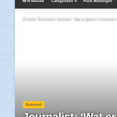
NFN Nieuws
Categorieën
Push Meldingen
Home
/
Buitenland
/
Journalist: ‘Wat er gebeurt in Australië 
Buitenland
Journalist: ‘Wat er