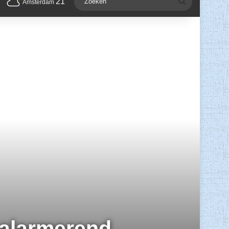
21
Zoeken
Amsterdam
s alarmerend,