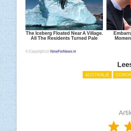
The Iceberg Floated Near A Village.
Embarra
All The Residents Turned Pale
Moment
© Copyright (c)
NineForNews.nl
Lee
AUSTRALIË
CORON
Arti