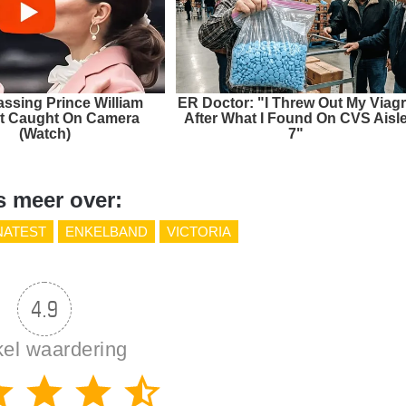
ssing Prince William
ER Doctor: "I Threw Out My Viag
 Caught On Camera
After What I Found On CVS Aisl
(Watch)
7"
s meer over:
ATEST
ENKELBAND
VICTORIA
4.9
kel waardering