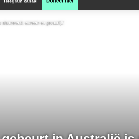
Doneer hier
Telegram kanaal
is alarmerend, extreem en gevaarlijk’
 gebeurt in Australië i