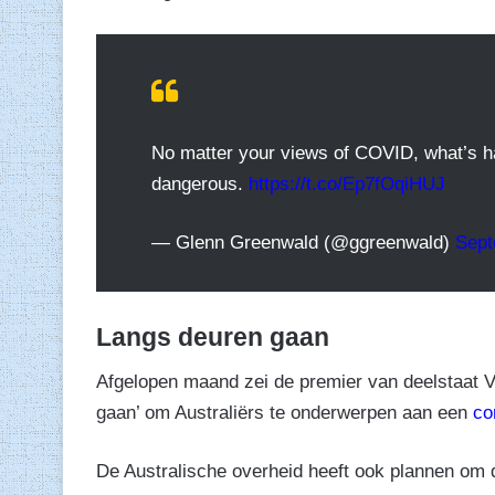
No matter your views of COVID, what’s ha
dangerous.
https://t.co/Ep7fOqiHUJ
— Glenn Greenwald (@ggreenwald)
Sept
Langs deuren gaan
Afgelopen maand zei de premier van deelstaat Vic
gaan’ om Australiërs te onderwerpen aan een
co
De Australische overheid heeft ook plannen om d