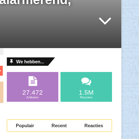
We hebben...
D
el
l
e
27.472
1.5M
n
Artikelen
Reacties
Populair
Recent
Reacties