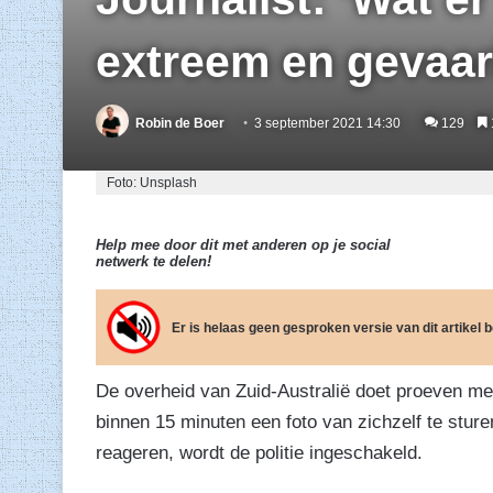
extreem en gevaarl
Robin de Boer
3 september 2021 14:30
129
Foto: Unsplash
Help mee door dit met anderen op je social
netwerk te delen!
Er is helaas geen gesproken versie van dit artikel
De overheid van Zuid-Australië doet proeven me
binnen 15 minuten een foto van zichzelf te sturen
reageren, wordt de politie ingeschakeld.