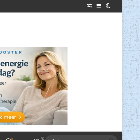
Willekeurig Artikel
Sidebar
Switch skin
℃