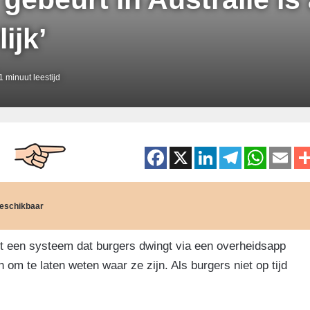
ijk’
1 minuut leestijd
F
X
Li
T
W
E
a
n
el
h
m
c
k
e
at
ai
 beschikbaar
e
e
gr
s
b
dI
a
A
t een systeem dat burgers dwingt via een overheidsapp
o
n
m
p
 om te laten weten waar ze zijn. Als burgers niet op tijd
o
p