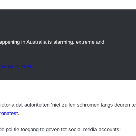
ppening in Australia is alarming, extreme and
ember 2, 2021
toria dat autoriteiten ‘niet zullen schromen langs deuren te
ronatest
.
e politie toegang te geven tot social media-accounts: