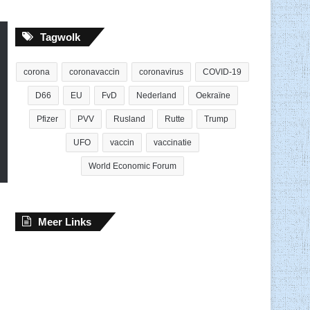
Tagwolk
corona
coronavaccin
coronavirus
COVID-19
D66
EU
FvD
Nederland
Oekraïne
Pfizer
PVV
Rusland
Rutte
Trump
UFO
vaccin
vaccinatie
World Economic Forum
Meer Links