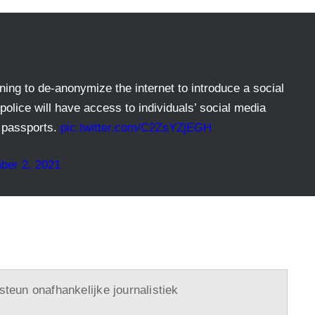
ning to de-anonymize the internet to introduce a social
police will have access to individuals’ social media
s passports.
pic.twitter.com/C2ZsYZjEGH
ber 2, 2021
 steun onafhankelijke journalistiek