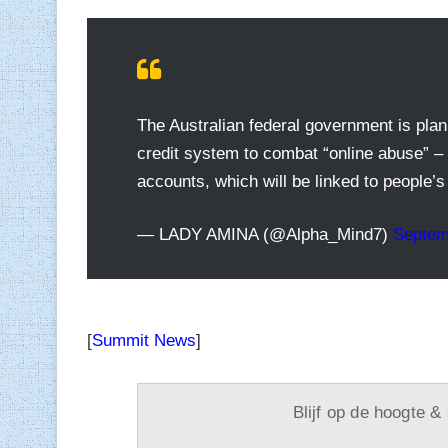
The Australian federal government is plan
credit system to combat “online abuse” – 
accounts, which will be linked to people’
— LADY AMINA (@Alpha_Mind7)
Septem
[
Summit News
]
Blijf op de hoogte &