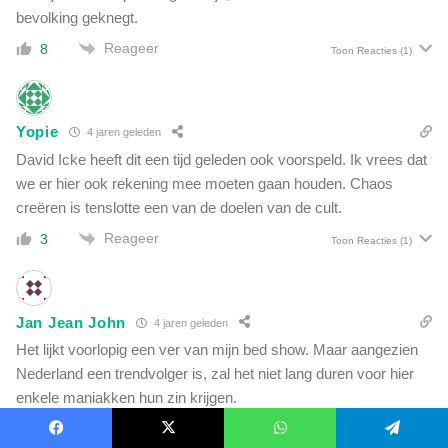
bevolking geknegt.
Reageer
8
Toon Reacties
(1)
Yopie
4 jaren geleden
David Icke heeft dit een tijd geleden ook voorspeld. Ik vrees dat
we er hier ook rekening mee moeten gaan houden. Chaos
creëren is tenslotte een van de doelen van de cult.
Reageer
3
Toon Reacties
(1)
Jan Jean John
4 jaren geleden
Het lijkt voorlopig een ver van mijn bed show. Maar aangezien
Nederland een trendvolger is, zal het niet lang duren voor hier
enkele maniakken hun zin krijgen.
Reageer
3
Facebook
X
WhatsApp
Telegram