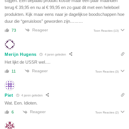
stijgen. Een bepaald produkt kostte maar een paar maanden
terug € 39,95 en nu al € 99,95 en zo gaat dit met een heleboel
produkten. Kijk maar eens naar je dagelijkse boodschappen hoe
duur die “geruisloos” geworden zijn………
Reageer
73
Toon Reacties
(13)
Merijn Hugens
4 jaren geleden
Het lijkt de USSR wel….
Reageer
11
Toon Reacties
(3)
Piet
4 jaren geleden
Wat. Een. Idioten.
Reageer
6
Toon Reacties
(2)