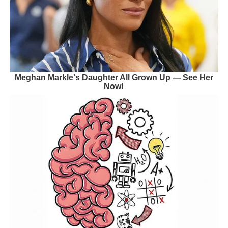
Meghan Markle's Daughter All Grown Up — See Her
Now!