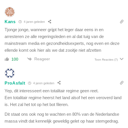
i
o
a
o
'
r
Kans
4 jaren geleden
a
l
Tjonge jonge, wanneer grijpt het leger daar eens in en
i
arresteren ze alle regeringsleden en al dat tuig van de
n
mainstream media en gezondheidsexperts, nog even en deze
g
ellende komt ook hier als we dat zooitje niet afzetten
e
ë
Reageer
100
Toon Reacties
(7)
n
t
e
m
ProAsfalt
4 jaren geleden
e
Yep, dit interesseert een totalitair regime geen reet.
n
Een totalitair regime heerst het land alsof het een veroverd land
s
is. Het zal het tot op het bot fileren.
e
n
Dit staat ons ook nog te wachten en 80% van de Nederlandse
i
massa vindt dat kennelijk geweldig gelet op haar stemgedrag.
n