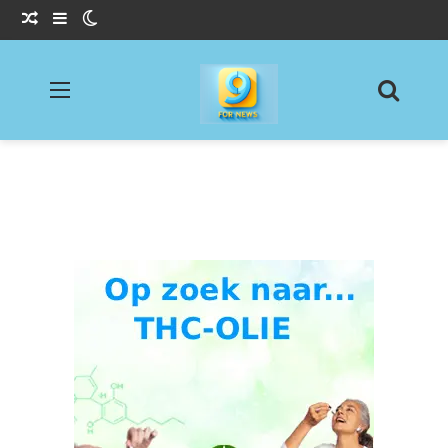
Willekeurig Artikel
Sidebar
Switch skin
Menu
Zoeke