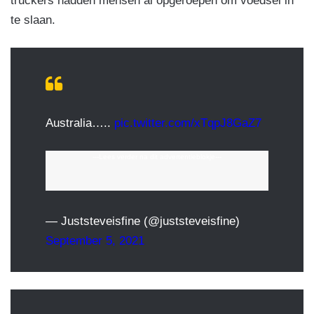
truckers hadden mensen al opgeroepen om voedsel in
te slaan.
Australia…..
pic.twitter.com/xTqpJ8GaZ7
---Lees verder na dit advertentieblokje---
— Juststeveisfine (@juststeveisfine)
September 5, 2021