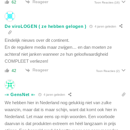
Reageer
62
h
Toon Reacties
(16)
e
t
z
De viroLOGEN ( ze hebben gelogen )
i
4 jaren geleden
e
k
Eindelijk nieuws over dit continent.
e
En de reguliere media maar zwijgen… en dan moeten ze
n
achteraf niet janken wanneer ze hun geloofwaardigheid
h
COMPLEET verliezen!
u
i
Reageer
42
Toon Reacties
(2)
s
-= GensNet =-
4 jaren geleden
We hebben hier in Nederland nog gelukkig niet van zulke
waanzin, maar dat is maar schijn, want dat komt ook hier in
Nederland. Let maar eens op mijn woorden. Een voorbode
daarvan is dat produkten extreem en héél langzaam in prijs