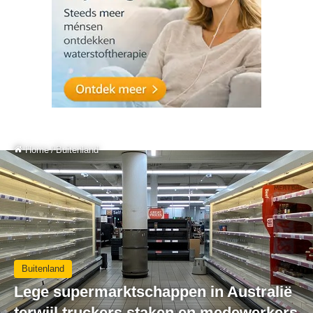
Home
/
Buitenland
Buitenland
Lege supermarktschappen in Australië
terwijl truckers staken en medewerkers