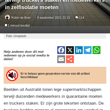
in zelfisolatie moeten
Robin de Boer
6 september 2021 22:15
114
1 minuut leestijd
Foto: Unsplash
F
X
Li
T
W
Help anderen door dit met
iedereen op je social media te
a
n
el
h
E
D
delen!
c
k
e
at
m
el
e
e
gr
s
ail
e
Er is helaas geen gesproken versie van dit artikel
beschikbaar
b
dI
a
A
n
o
n
m
p
Beelden uit Australië tonen lege supermarktschappen
o
p
terwijl duizenden medewerkers in quarantaine moeten
k
en truckers staken. Er zijn grote tekorten ontstaan. De