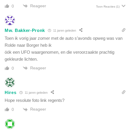
Reageer
0
Toon Reacties
(1)
Mw. Bakker-Pronk
11 jaren geleden
Toen ik vorig jaar zomer met de auto s’avonds opweg was van
Rolde naar Borger heb ik
óók een UFO waargenomen, en die veroorzaakte prachtig
gekleurde lichten.
Reageer
0
Hires
11 jaren geleden
Hope resolute foto link regents?
Reageer
0