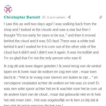
Christopher Barnett
11 jaren geleden
I saw this as well two days ago! I was walking back from the
shop and I looked at the clouds and saw a star but then I
thought “It’s too early for stars to be out..” and then it moved
behind the cloud and it was SO fast! There was a white trail
behind it and I waited for it to com out of the other side of the
cloud but it didn’t and I didn’t see it again. It was incredible and
I’m so glad that I’m not the only person who saw it!
Ik zag dit ook twee dagen geleden ! Ik werd terug van de winkel
lopen en ik keek naar de wolken en zag een ster , maar toen
dacht ik : “Het is te vroeg voor sterren om buiten te zijn .. ” en
vervolgens verplaatst achter de wolken en het was zo snel! Er
was een witte spoor achter het en ik wachtte voor het te com uit
de andere kant van de cloud , maar dat gebeurde niet en ik heb
het niet meer zien . Het was ongelooflijk en ik ben zo blij dat ik
ben niet de enige persoon die het zag !