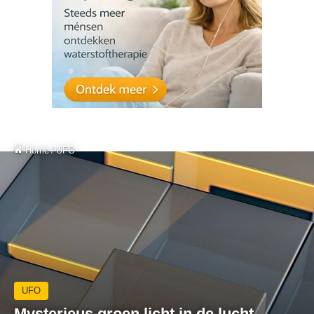
Home
/
UFO
UFO
Mysterieus groen licht in de lucht