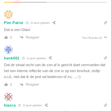
n
i
g
d
:
e
4
n
4
Pim Patist
11 jaren geleden
'
.
u
Dat is een Glare
8
i
8
Reageer
0
Toon Reacties
(2)
t
3
d
m
e
e
l
n
henk001
11 jaren geleden
u
s
Dat de straal recht van de zon af is gericht doet vermoeden dat
c
e
h
het een interne reflectie van de zon is op een lensfout, stofje
n
t
o.i.d., niet dat ik de pret wil bederven of zo, …:-)
p
o
l
Reageer
0
v
a
e
n
r
t
a
e
kiaora
11 jaren geleden
l
n