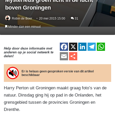
boven Groningen
Robin de Boer
20 mei 2015 15:00
31
Minder dan een minuut
F
X
Li
T
W
Help door deze informatie met
anderen op je social netwerk te
a
n
el
h
E
D
delen!
c
k
e
at
m
el
e
e
gr
s
ail
e
Er is helaas geen gesproken versie van dit artikel
beschikbaar
b
dI
a
A
n
o
n
m
p
Harry Perton uit Groningen maakt graag foto’s van de
o
p
natuur. Dinsdag ging hij op pad in de Onlanden, het
k
grensgebied tussen de provincies Groningen en
Drenthe.