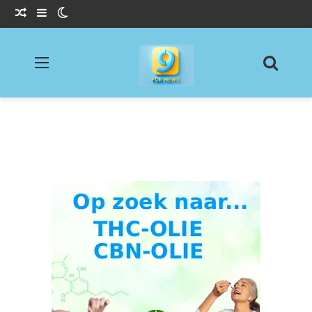
Willekeurig Artikel
Sidebar
Switch skin
Menu
Zoeke