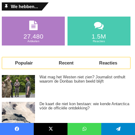
We hebben...
27.480
1.5M
Artikelen
Reacties
Populair
Recent
Reacties
Wat mag het Westen niet zien? Journalist onthult
waarom de Donbas buiten beeld blijft
De kaart die niet kon bestaan: wie kende Antarctica
vóór de officiële ontdekking?
Schokkende beelden: is de volgende migratiegolf al
Facebook
X
WhatsApp
Telegram
onderweg?