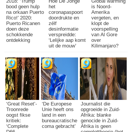
2018: ‘Trump
Hoe De Jonge
Global warming
bood geen hulp
het
is Noord-
na orkaan Puerto
coronapaspoort
Amerika
Rico!’ 2020:
doordrukte en
vergeten, en
Puerto Ricanen
zélf
klopt de
doen deze
desinformatie
voorspelling
schokkende
verspreidde:
van Al Gore
ontdekking
‘Lelijke aap komt
over
uit de mouw’
Kilimanjaro?
‘Great Reset’-
‘De Europese
Journalist die
Troonrede
Unie heeft ons
opgroeide in Zuid-
oogst fikse
land in een
Afrika: blanke
kritiek:
bureaucratische
genocide in Zuid-
‘Complete
coma gebracht’
Afrika is geen
D66-
complottheorie (het