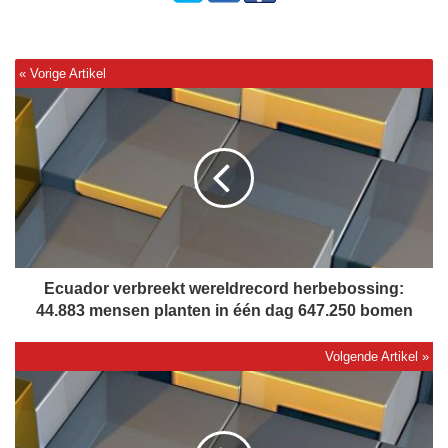
E
c
u
a
d
o
r
v
e
r
Ecuador verbreekt wereldrecord herbebossing:
b
44.883 mensen planten in één dag 647.250 bomen
r
e
e
V
k
I
t
D
w
E