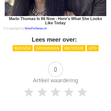
Marlo Thomas Is 86 Now - Here's What She Looks
Like Today
© Copyright (c)
NineForNews.nl
Lees meer over:
BLIKSEM
GRONINGEN
METEOOR
UFO
0
Artikel waardering