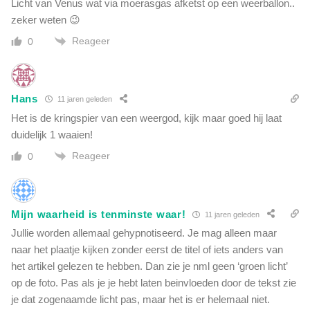
Licht van Venus wat via moerasgas afketst op een weerballon..
t
i
e
zeker weten 😉
n
r
é
Reageer
0
w
é
e
n
r
d
e
a
Hans
11 jaren geleden
l
g
Het is de kringspier van een weergod, kijk maar goed hij laat
d
6
w
duidelijk 1 waaien!
4
a
Reageer
7
0
a
.
r
2
g
5
e
Mijn waarheid is tenminste waar!
0
11 jaren geleden
n
b
Jullie worden allemaal gehypnotiseerd. Je mag alleen maar
o
o
naar het plaatje kijken zonder eerst de titel of iets anders van
m
m
e
het artikel gelezen te hebben. Dan zie je nml geen ‘groen licht’
e
n
op de foto. Pas als je je hebt laten beinvloeden door de tekst zie
n
je dat zogenaamde licht pas, maar het is er helemaal niet.