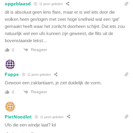
opgeblaasd
11 jaren geleden
dit is absoluut geen lens flare, maar er is wel iets door die
wolken heen gevlogen met zeer hoge snelheid wat een ‘gat’
gemaakt heeft waar het zonlicht doorheen schijnt. Dat iets zou
natuurlijk wel een ufo kunnen zijn geweest, die flits uit de
bovenstaande tekst…
Reageer
0
Foppe
11 jaren geleden
Gewoon een zaklantaarn, je ziet duidelijk de vorm.
Reageer
0
PietNoodlot
11 jaren geleden
Ufo die een windje laat? lol