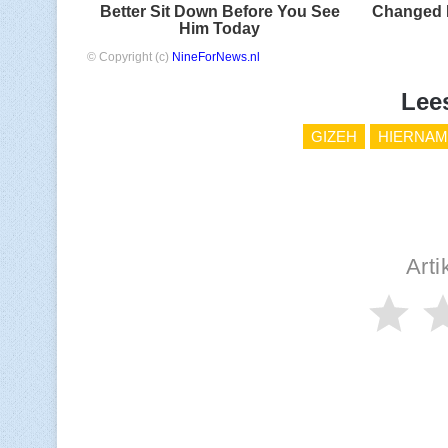
Better Sit Down Before You See
Changed 
Him Today
© Copyright (c)
NineForNews.nl
Lee
GIZEH
HIERNAM
Arti