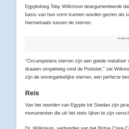
Egyptoloog Toby Wilkinson beargumenteerde dat d
basis van hun vorm kunnen worden gezien als la
hiernamaals tussen de sterren.
---Lees v
“Circumpolaire sterren zijn een goede metafoor 
draaien simpelweg rond de Poolster,” zei Wilkin
zijn de onvergankelijke sterren, een perfecte b
Reis
Van het noorden van Egypte tot Soedan zijn pir
monumenten die uit het niets lijken te zijn versch
Dr. Wilkinson, verbonden aan het Britse Clare C