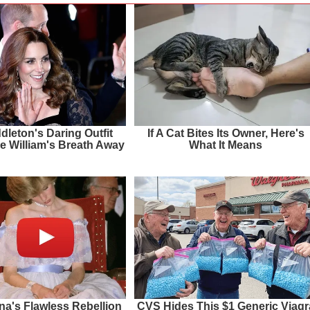
dleton's Daring Outfit
If A Cat Bites Its Owner, Here's
e William's Breath Away
What It Means
na's Flawless Rebellion
CVS Hides This $1 Generic Viagr