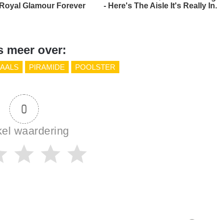
Royal Glamour Forever
- Here's The Aisle It's Really In.
s meer over:
AALS
PIRAMIDE
POOLSTER
0
kel waardering