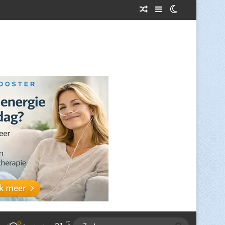
Willekeurig Artikel
Sidebar
Switch skin
℃