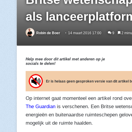
als lanceerplatfo
Robin de Boer
14 maart 2016 17:00
9
2 minut
Help mee door dit artikel met anderen op je
socials te delen!
Er is helaas geen gesproken versie van dit artikel
Op internet gaat momenteel een artikel rond ove
The Guardian
is verschenen. Een Britse wetensc
energieën en buitenaardse ruimteschepen gelove
mogelijk uit de ruimte haalden.