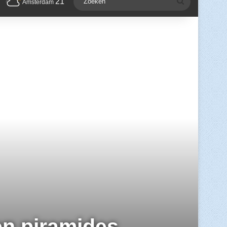
21
Zoeken
Amsterdam
en piramides