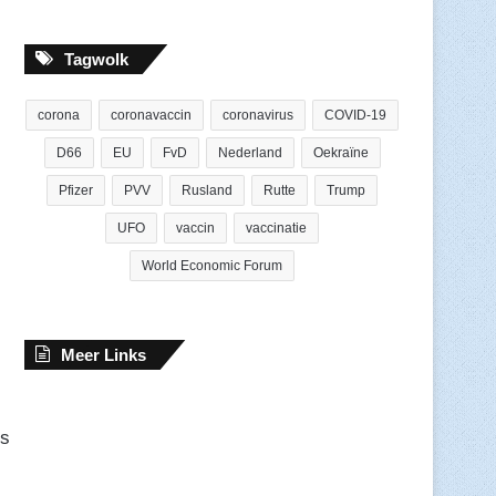
Tagwolk
corona
coronavaccin
coronavirus
COVID-19
D66
EU
FvD
Nederland
Oekraïne
Pfizer
PVV
Rusland
Rutte
Trump
UFO
vaccin
vaccinatie
World Economic Forum
Meer Links
is