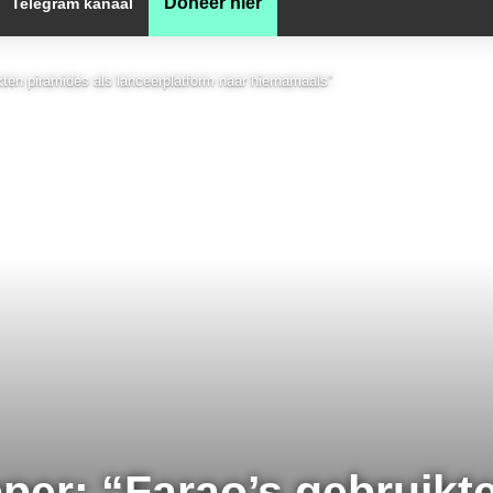
Doneer hier
Telegram kanaal
kten piramides als lanceerplatform naar hiernamaals”
per: “Farao’s gebruikt