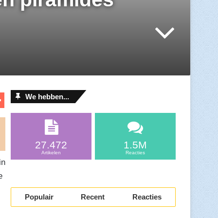
D
We hebben...
el
l
e
n
27.472
1.5M
Artikelen
Reacties
in
e
s
Populair
Recent
Reacties