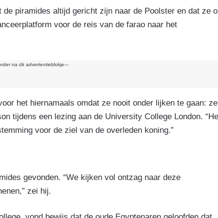
e piramides altijd gericht zijn naar de Poolster en dat ze 
nceerplatform voor de reis van de farao naar het
erder na dit advertentieblokje---
voor het hiernamaals omdat ze nooit onder lijken te gaan: ze
son tijdens een lezing aan de University College London. “He
estemming voor de ziel van de overleden koning.”
amides gevonden. “We kijken vol ontzag naar deze
enen,” zei hij.
ollege, vond bewijs dat de oude Egyptenaren geloofden dat