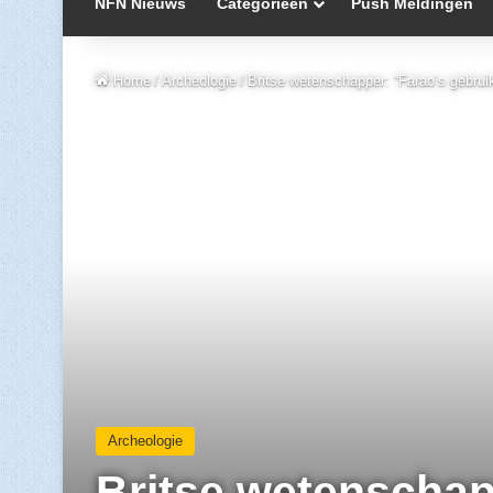
NFN Nieuws
Categorieën
Push Meldingen
Home
/
Archeologie
/
Britse wetenschapper: “Farao’s gebrui
Archeologie
Britse wetenschap