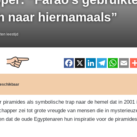
rm naar hiernamaals”
en leestijd
F
X
Li
T
W
E
a
n
el
h
m
c
k
e
at
ai
 beschikbaar
e
e
gr
s
b
dI
a
A
r piramides als symbolische trap naar de hemel dat in 2001 
o
n
m
p
happer zei tot grote vreugde van mensen die in mysterieuz
o
p
n dat de oude Egyptenaren hun inspiratie voor de piramide
k