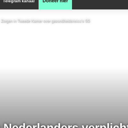
Doneer hier
Telegram kanaal
ht. Zorgen in Tweede Kamer over gezondheidsrisico’s 5G
e Nederlanders verplich