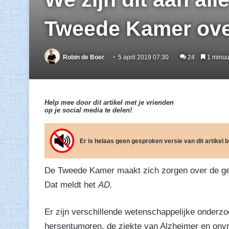
Tweede Kamer ove
Robin de Boer
5 april 2019 07:30
24
1 minuut
Help mee door dit artikel met je vrienden
op je social media te delen!
Er is helaas geen gesproken versie van dit artikel
De Tweede Kamer maakt zich zorgen over de gez
Dat meldt het
AD.
Er zijn verschillende wetenschappelijke onderzo
hersentumoren, de ziekte van Alzheimer en onvr