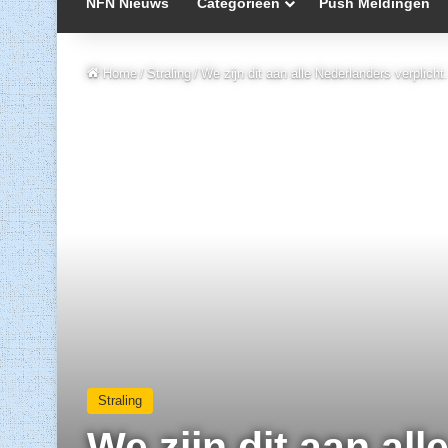
NFN Nieuws
Categorieën
Push Meldingen
Home
/
Straling
/
We zijn dit aan alle Nederlanders verplic
Straling
We zijn dit aan all