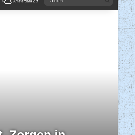
25
Zoeken
Amsterdam
t. Zorgen in