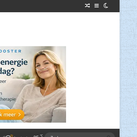
Willekeurig Artikel
Sidebar
Switch skin
℃