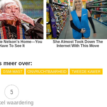
llie Nelson's Home—You
She Almost Took Down The
Have To See It
Internet With This Move
s meer over:
GSM-MAST
ONVRUCHTBAARHEID
TWEEDE KAMER
5
kel waardering