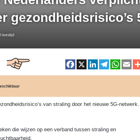
r gezondheidsrisico’s
 leestijd
F
X
Li
T
W
E
a
n
el
h
m
c
k
e
at
ai
 beschikbaar
e
e
gr
s
b
dI
a
A
ondheidsrisico’s van straling door het nieuwe 5G-netwerk.
o
n
m
p
o
p
eken die wijzen op een verband tussen straling en
k
uchtbaarheid.