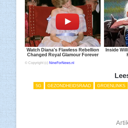
Watch Diana's Flawless Rebellion
Inside Wi
Changed Royal Glamour Forever
© Copyright (c)
NineForNews.nl
Lee
5G
GEZONDHEIDSRAAD
GROENLINKS
Arti