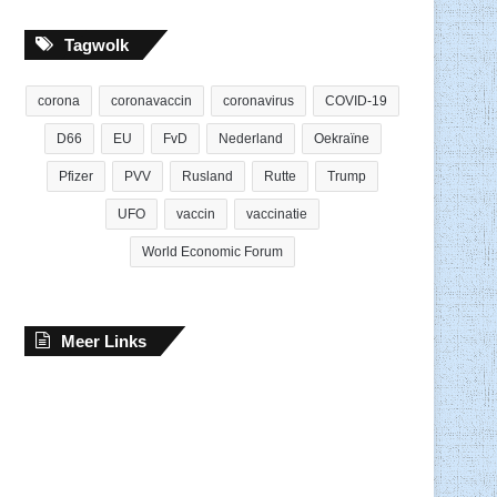
Tagwolk
corona
coronavaccin
coronavirus
COVID-19
D66
EU
FvD
Nederland
Oekraïne
Pfizer
PVV
Rusland
Rutte
Trump
UFO
vaccin
vaccinatie
World Economic Forum
Meer Links