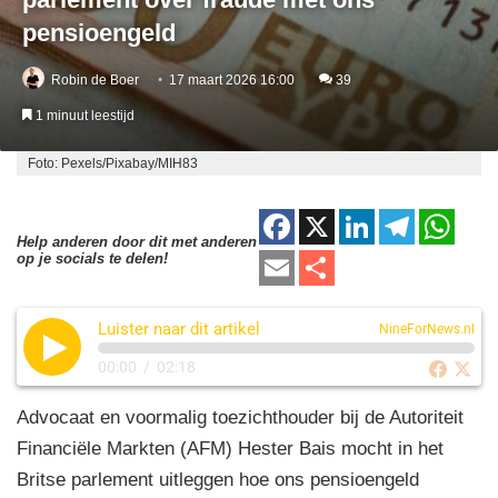
pensioengeld
Robin de Boer
17 maart 2026 16:00
39
1 minuut leestijd
Foto: Pexels/Pixabay/MIH83
F
X
Li
T
W
Help anderen door dit met anderen
a
n
el
h
E
D
op je socials te delen!
c
k
e
at
m
el
e
e
gr
s
Luister naar dit artikel
ail
e
NineForNews.nl
b
dI
a
A
n
00:00
/
02:18
o
n
m
p
Advocaat en voormalig toezichthouder bij de Autoriteit
o
p
Financiële Markten (AFM) Hester Bais mocht in het
k
Britse parlement uitleggen hoe ons pensioengeld