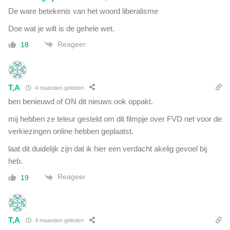
i
j
De ware betekenis van het woord liberalisme
n
i
a
Doe wat je wilt is de gehele wet.
n
n
t
Reageer
18
c
e
i
r
ë
n
l
a
T,A
e
4 maanden geleden
t
t
ben benieuwd of ON dit nieuws ook oppakt.
i
s
o
mij hebben ze teleur gesteld om dit filmpje over FVD net voor de
u
n
verkiezingen online hebben geplaatst.
n
a
a
l
laat dit duidelijk zijn dat ik hier een verdacht akelig gevoel bij
m
e
heb.
i
p
a
Reageer
19
a
l
n
s
d
g
e
e
T,A
4 maanden geleden
m
v