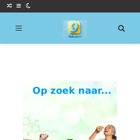
Willekeurig Artikel
Sidebar
Switch skin
Menu
Zoeke