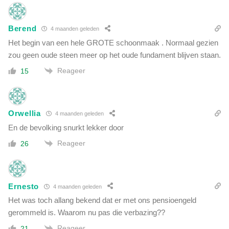
w
g
e
e
e
l
Berend
4 maanden geleden
n
d
Het begin van een hele GROTE schoonmaak . Normaal gezien
)
zou geen oude steen meer op het oude fundament blijven staan.
Reageer
15
Orwellia
4 maanden geleden
En de bevolking snurkt lekker door
Reageer
26
Ernesto
4 maanden geleden
Het was toch allang bekend dat er met ons pensioengeld
gerommeld is. Waarom nu pas die verbazing??
Reageer
21