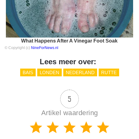
What Happens After A Vinegar Foot Soak
© Copyright (c)
NineForNews.nl
Lees meer over:
BAIS
LONDEN
NEDERLAND
RUTTE
5
Artikel waardering