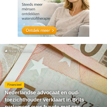
Home
/
Financieel
Financieel
Nederlandse advocaat en oud-
toezichthouder verklaart in Brits
parlement over fraude met ons