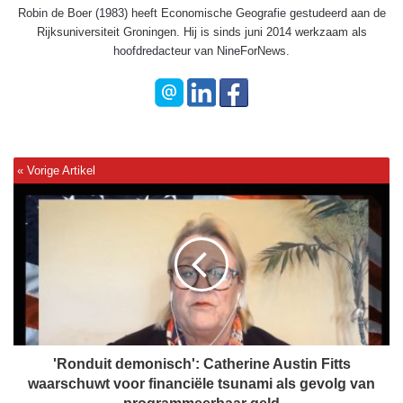
Robin de Boer (1983) heeft Economische Geografie gestudeerd aan de
Rijksuniversiteit Groningen. Hij is sinds juni 2014 werkzaam als
hoofdredacteur van NineForNews.
'
R
o
n
d
u
i
t
d
e
'Ronduit demonisch': Catherine Austin Fitts
m
waarschuwt voor financiële tsunami als gevolg van
o