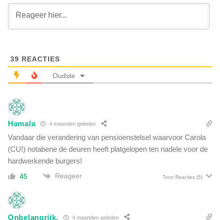
:
n
v
F
e
i
r
t
b
t
o
s
39
REACTIES
r
w
g
Oudste
a
e
a
n
r
r
s
o
c
Hamala
l
4 maanden geleden
h
E
Vandaar die verandering van pensioenstelsel waarvoor Carola
u
p
(CU!) notabene de deuren heeft platgelopen ten nadele voor de
w
s
t
hardwerkende burgers!
t
v
Reageer
e
45
Toon Reacties
(5)
o
i
o
n
r
b
f
Onbelangrijk.
i
4 maanden geleden