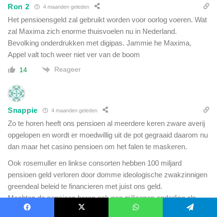
Ron 2
4 maanden geleden
Het pensioensgeld zal gebruikt worden voor oorlog voeren. Wat
zal Maxima zich enorme thuisvoelen nu in Nederland.
Bevolking onderdrukken met digipas. Jammie he Maxima,
Appel valt toch weer niet ver van de boom
Reageer
14
Snappie
4 maanden geleden
Zo te horen heeft ons pensioen al meerdere keren zware averij
opgelopen en wordt er moedwillig uit de pot gegraaid daarom nu
dan maar het casino pensioen om het falen te maskeren.
Ook rosemuller en linkse consorten hebben 100 miljard
pensioen geld verloren door domme ideologische zwakzinnigen
greendeal beleid te financieren met juist ons geld.
Mochten de pensioen heren ook nog miljoenen onderling als
bonus verdelen, echt CRIMINEEL.
Facebook
X
WhatsApp
Telegram