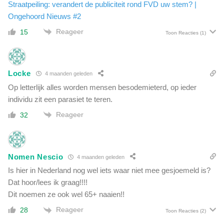
Straatpeiling: verandert de publiciteit rond FVD uw stem? |
i
o
e
Ongehoord Nieuws #2
l
t
g
Reageer
15
Toon Reacties
(1)
o
v
p
a
(
n
e
p
Locke
4 maanden geleden
n
r
Op letterlijk alles worden mensen besodemieterd, op ieder
d
o
e
individu zit een parasiet te teren.
g
n
r
Reageer
32
a
a
a
m
m
m
d
Nomen Nescio
e
4 maanden geleden
i
e
Is hier in Nederland nog wel iets waar niet mee gesjoemeld is?
e
r
Dat hoor/lees ik graag!!!!
v
b
e
Dit noemen ze ook wel 65+ naaien!!
a
r
a
Reageer
28
Toon Reacties
(2)
d
r