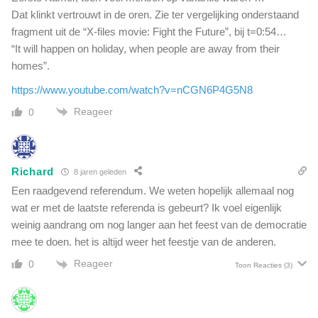
e
e
Dat klinkt vertrouwt in de oren. Zie ter vergelijking onderstaand
s
m
fragment uit de “X-files movie: Fight the Future”, bij t=0:54…
i
o
d
“It will happen on holiday, when people are away from their
t
e
homes”.
i
n
o
https://www.youtube.com/watch?v=nCGN6P4G5N8
t
n
h
Reageer
0
e
a
l
a
e
l
g
t
Richard
8 jaren geleden
e
f
t
Een raadgevend referendum. We weten hopelijk allemaal nog
e
u
wat er met de laatste referenda is gebeurt? Ik voel eigenlijk
l
i
weinig aandrang om nog langer aan het feest van de democratie
u
g
i
mee te doen. het is altijd weer het feestje van de anderen.
e
t
n
Reageer
0
Toon Reacties
(3)
i
s