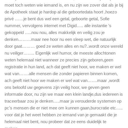
moet toch weten wie iemand is, en nu zijn we zover dat als je bij
de Apotheek staat je hardop al die geboortedata hoort ,hoezo
privé ……je bent dus wel een getal, geboorte getal, Sofie
nummer, vervolgens internet met Digid….. alle instantie ‘s
gekoppeld …..nou nou, alles makkelijk en veilig zou je
denken………maar nee hoor nu een sleep wet, die natuurlijk
door gaat……… goed ze weten alles en nu?..wordt onze wereld
nu veiliger…….. Eigenlijk wel humor, de meeste allochtonen
weten helemaal niet wanneer ze precies zijn geboren,geen
registratie in hun land, ach dat geeft niet hoor, we maken er wel
wat van…….alle mensen die zonder papieren binnen komen,
ach geeft niet hoor we maken er wel wat van…….maar ,wordt
ons beloofd uw gegevens zijn veilig hoor, we geven geen
informatie door, nu zijn we maar een klein landje,dus iedereen is
traceerbaar zou je denken…..maar ja verouderde systemen op
pc’s mensen die er niet mee om kunnen gaan,burocratie etc…..
voor dat je het weet hebben ze iemand van je gemaakt die je
helemaal niet bent, nou probeer dat ze eens duidelijk te