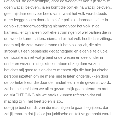
(let op nu. de gemachtigde) door de weggever van zijn stem te
doen wat zij beloven.. ja en komt die politiek na wat zij beloven..
geef mij daar een voor beeld van.. want het volk word steeds
meer leeggezogen door die belofte politiek, daarnaast zit er in
de volksvertegenwoordiging niemand voor het volk in de
kamers.. er zijn alleen politieke stromingen of wel partijen die in
de tweede kamer zitten.. niemand uit het volk heeft daar zitting..
noem mij de zetel waar iemand uit het volk op zit, die niet
stroomt uit een bepalende gedachtegang en eigen elite clubje..
democratie is niet wat jij bent onderwezen en deel onder in
onder en wezen in de juiste klemtoon of zeg dom wezen..
het doet mij goed te zien dat er mensen zijn die hun juridische
persoon inzetten om de mens niet te laten onderdrukken door
de politieke kleur die door de minderheid in elite gewenst word..
zal het helpen! laten we allen gezamenlijk gaan stemmen met
de MACHTIGING als we straks kunnen refereren dat zal
machtig zijn.. het heet zo en is zo..
doe jij je best om dit van die machtigen te gaan begrijpen.. dan
zal jij ervaren dat jij door jou juridische entiteit vrijgemaakt word