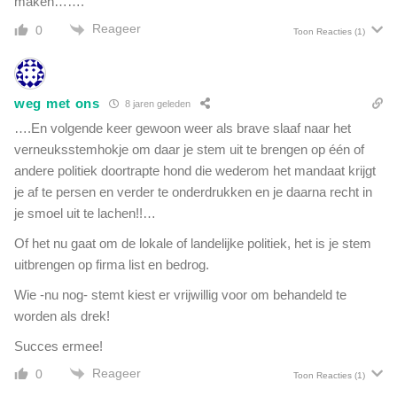
maken…….
Reageer
0
Toon Reacties
(1)
weg met ons
8 jaren geleden
….En volgende keer gewoon weer als brave slaaf naar het
verneuksstemhokje om daar je stem uit te brengen op één of
andere politiek doortrapte hond die wederom het mandaat krijgt
je af te persen en verder te onderdrukken en je daarna recht in
je smoel uit te lachen!!…
Of het nu gaat om de lokale of landelijke politiek, het is je stem
uitbrengen op firma list en bedrog.
Wie -nu nog- stemt kiest er vrijwillig voor om behandeld te
worden als drek!
Succes ermee!
Reageer
0
Toon Reacties
(1)