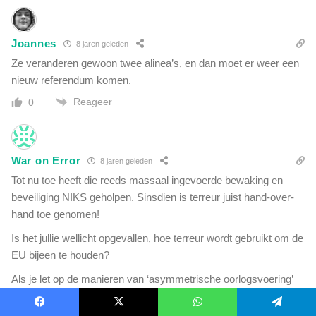
Joannes
8 jaren geleden
Ze veranderen gewoon twee alinea’s, en dan moet er weer een
nieuw referendum komen.
Reageer
0
War on Error
8 jaren geleden
Tot nu toe heeft die reeds massaal ingevoerde bewaking en
beveiliging NIKS geholpen. Sinsdien is terreur juist hand-over-
hand toe genomen!
Is het jullie wellicht opgevallen, hoe terreur wordt gebruikt om de
EU bijeen te houden?
Als je let op de manieren van ‘asymmetrische oorlogsvoering’
duikt ook het begrip ‘contra-terreur’ op.
Oftewel politiek correcte nazi-praktijken van verregaande
Facebook
X
WhatsApp
Telegram