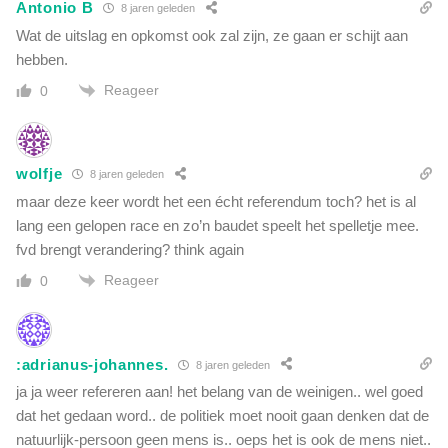
Antonio B
8 jaren geleden
Wat de uitslag en opkomst ook zal zijn, ze gaan er schijt aan
hebben.
Reageer
0
wolfje
8 jaren geleden
maar deze keer wordt het een écht referendum toch? het is al
lang een gelopen race en zo’n baudet speelt het spelletje mee.
fvd brengt verandering? think again
Reageer
0
:adrianus-johannes.
8 jaren geleden
ja ja weer refereren aan! het belang van de weinigen.. wel goed
dat het gedaan word.. de politiek moet nooit gaan denken dat de
natuurlijk-persoon geen mens is.. oeps het is ook de mens niet..