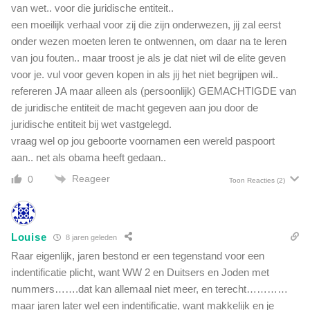
van wet.. voor die juridische entiteit..
een moeilijk verhaal voor zij die zijn onderwezen, jij zal eerst
onder wezen moeten leren te ontwennen, om daar na te leren
van jou fouten.. maar troost je als je dat niet wil de elite geven
voor je. vul voor geven kopen in als jij het niet begrijpen wil..
refereren JA maar alleen als (persoonlijk) GEMACHTIGDE van
de juridische entiteit de macht gegeven aan jou door de
juridische entiteit bij wet vastgelegd.
vraag wel op jou geboorte voornamen een wereld paspoort
aan.. net als obama heeft gedaan..
Reageer
0
Toon Reacties
(2)
Louise
8 jaren geleden
Raar eigenlijk, jaren bestond er een tegenstand voor een
indentificatie plicht, want WW 2 en Duitsers en Joden met
nummers…….dat kan allemaal niet meer, en terecht…………
maar jaren later wel een indentificatie, want makkelijk en je