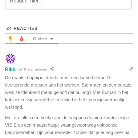
h
z
a
i
a
t
r
a
z
24
REACTIES
c
o
h
Oudste
o
t
n
e
t
r
j
a
e
Rikk
8 jaren geleden
l
(
l
De maatschappij is steeds meer een lachertje van D-
9
e
evoluerende mensen aan het worden. Stemmen en democratie,
)
t
welk zelfdenkend mens gelooft dat nu nog? Met Buman in het
w
e
e
kabinet en zijn verplichte volkslied is het sprookjesverhaaltje
r
i
wel rond.
r
g
e
Met z´n allen een beetje aan de knoppen draaien zonder enige
e
u
r
VISIE op een maatschappij waar gewoonweg voldoende
r
t
basisbehoeften zijn voor eenieder zonder dat je er nog over na
g
t