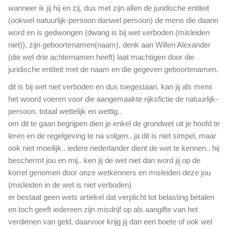
wanneer ik jij hij en zij, dus met zijn allen de juridische entiteit
(ookwel natuurlijk-persoon danwel persoon) de mens die daarin
word en is gedwongen (dwang is bij wet verboden (misleiden
niet)), zijn geboortenamen(naam), denk aan Willen Alexander
(die wel drie achternamen heeft) laat machtigen door die
juridische entiteit met de naam en die gegeven geboortenamen.
dit is bij wet niet verboden en dus toegestaan. kan jij als mens
het woord voeren voor die aangemaakte rijksfictie de natuurlijk-
persoon. totaal wettelijk en wettig..
om dit te gaan begrijpen dien je enkel de grondwet uit je hoofd te
leren en de regelgeving te na volgen.. ja dit is niet simpel, maar
ook niet moeilijk.. iedere nederlander dient de wet te kennen.. hij
beschermt jou en mij.. ken jij de wet niet dan word jij op de
korrel genomen door onze wetkenners en misleiden deze jou
(misleiden in de wet is niet verboden)
er bestaat geen wets artiekel dat verplicht tot belasting betalen
en toch geeft iedereen zijn misdrijf op als aangifte van het
verdienen van geld, daarvoor krijg jij dan een boete of ook wel