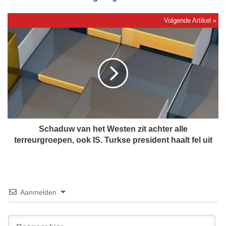
e
v
a
S
n
c
g
h
e
a
n
d
i
u
s
w
s
v
t
a
r
n
Schaduw van het Westen zit achter alle
a
h
terreurgroepen, ook IS. Turkse president haalt fel uit
f
e
o
t
m
W
d
e
a
s
Aanmelden
t
t
z
e
e
n