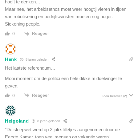
hoeft te denken….
r
e
Maar nee, het arbeidsethos moet weer hoogtij vieren in tijden
o
v
e
van robotisering en bedrijfswinsten moeten nog hoger.
a
p
Sickening people.
c
e
c
Reageer
0
n
i
,
n
o
e
o
r
Henk
8 jaren geleden
k
e
Het laatste referendum…
I
n
S
.
Mooi moment om de politici een hele dikke middelvinger te
.
D
geven.
T
i
u
Reageer
0
Toon Reacties
(2)
t
r
i
k
s
s
h
e
Helgoland
8 jaren geleden
a
p
a
“De sleepwet werd op 2 juli stilletjes aangenomen door de
r
r
Eerste Kamer, toen veel mensen op vakantie waren”…