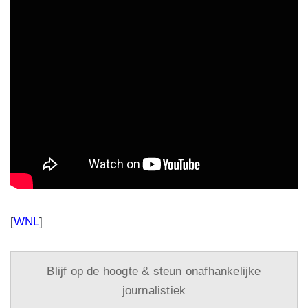
[
WNL
]
Blijf op de hoogte & steun onafhankelijke
journalistiek