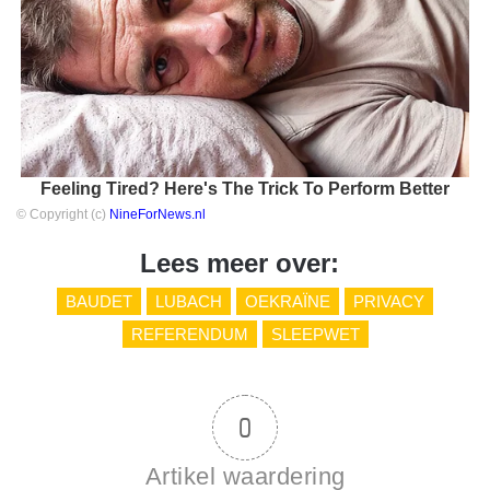
Feeling Tired? Here's The Trick To Perform Better
© Copyright (c)
NineForNews.nl
Lees meer over:
BAUDET
LUBACH
OEKRAÏNE
PRIVACY
REFERENDUM
SLEEPWET
0
Artikel waardering