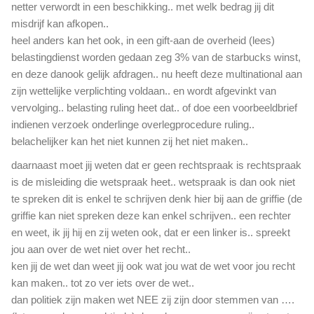
netter verwordt in een beschikking.. met welk bedrag jij dit
misdrijf kan afkopen..
heel anders kan het ook, in een gift-aan de overheid (lees)
belastingdienst worden gedaan zeg 3% van de starbucks winst,
en deze danook gelijk afdragen.. nu heeft deze multinational aan
zijn wettelijke verplichting voldaan.. en wordt afgevinkt van
vervolging.. belasting ruling heet dat.. of doe een voorbeeldbrief
indienen verzoek onderlinge overlegprocedure ruling..
belachelijker kan het niet kunnen zij het niet maken..
daarnaast moet jij weten dat er geen rechtspraak is rechtspraak
is de misleiding die wetspraak heet.. wetspraak is dan ook niet
te spreken dit is enkel te schrijven denk hier bij aan de griffie (de
griffie kan niet spreken deze kan enkel schrijven.. een rechter
en weet, ik jij hij en zij weten ook, dat er een linker is.. spreekt
jou aan over de wet niet over het recht..
ken jij de wet dan weet jij ook wat jou wat de wet voor jou recht
kan maken.. tot zo ver iets over de wet..
dan politiek zijn maken wet NEE zij zijn door stemmen van ….