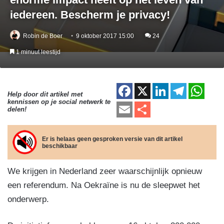
iedereen. Bescherm je privacy!
Robin de Boer
9 oktober 2017 15:00
24
1 minuut leestijd
F
X
Li
T
W
Help door dit artikel met
kennissen op je social netwerk te
a
n
el
h
E
D
delen!
c
k
e
at
m
el
e
e
gr
s
ail
e
Er is helaas geen gesproken versie van dit artikel
beschikbaar
b
dI
a
A
n
o
n
m
p
We krijgen in Nederland zeer waarschijnlijk opnieuw
o
p
een referendum. Na Oekraïne is nu de sleepwet het
k
onderwerp.