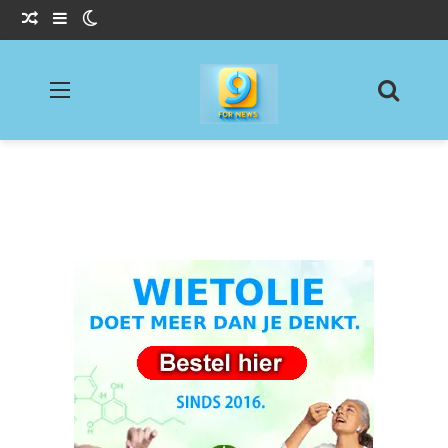
Willekeurig Artikel
Sidebar
Switch skin
Menu
Zoeke