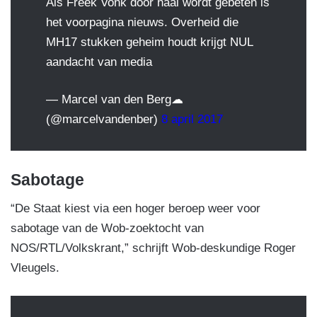
Als Freek Vonk door haai wordt gebeten is
het voorpagina nieuws. Overheid die
MH17 stukken geheim houdt krijgt NUL
aandacht van media
— Marcel van den Berg☁
(@marcelvandenber)
8 april 2017
Sabotage
“De Staat kiest via een hoger beroep weer voor
sabotage van de Wob-zoektocht van
NOS/RTL/Volkskrant,” schrijft Wob-deskundige Roger
Vleugels.