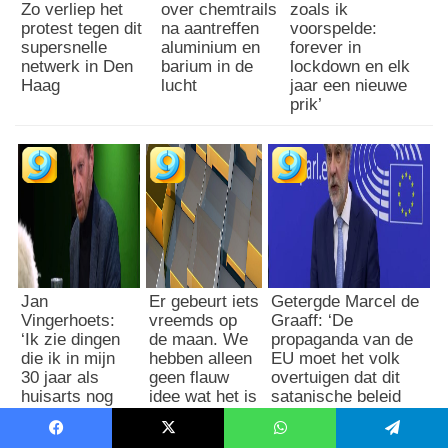
Zo verliep het
over chemtrails
zoals ik
protest tegen dit
na aantreffen
voorspelde:
supersnelle
aluminium en
forever in
netwerk in Den
barium in de
lockdown en elk
Haag
lucht
jaar een nieuwe
prik’
Jan
Er gebeurt iets
Getergde Marcel de
Vingerhoets:
vreemds op
Graaff: ‘De
‘Ik zie dingen
de maan. We
propaganda van de
die ik in mijn
hebben alleen
EU moet het volk
30 jaar als
geen flauw
overtuigen dat dit
huisarts nog
idee wat het is
satanische beleid
nooit heb
goed is’
gezien’
Facebook
X
WhatsApp
Telegram