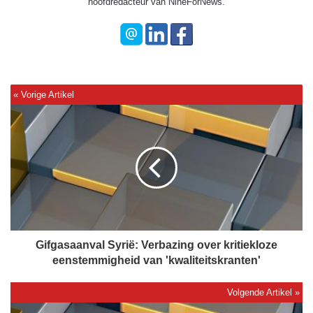
hoofdredacteur van NineForNews.
G
i
f
g
a
s
a
a
n
v
Gifgasaanval Syrië: Verbazing over kritiekloze
a
eenstemmigheid van 'kwaliteitskranten'
l
S
y
M