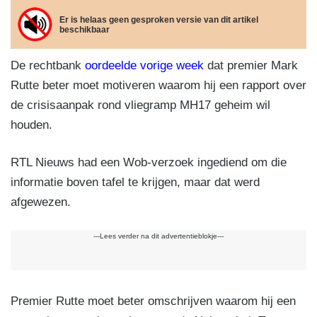
m
el
e
e
gr
s
ail
e
Er is helaas geen gesproken versie van dit artikel
beschikbaar
b
dI
a
A
n
o
n
m
p
De rechtbank
oordeelde vorige week
dat premier Mark
o
p
Rutte beter moet motiveren waarom hij een rapport over
k
de crisisaanpak rond vliegramp MH17 geheim wil
houden.
RTL Nieuws had een Wob-verzoek ingediend om die
informatie boven tafel te krijgen, maar dat werd
afgewezen.
---Lees verder na dit advertentieblokje---
Premier Rutte moet beter omschrijven waarom hij een