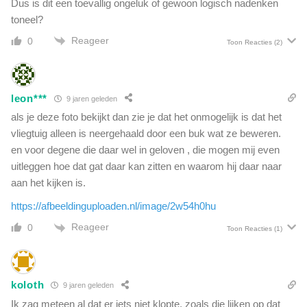
Dus is dit een toevallig ongeluk of gewoon logisch nadenken
j
toneel?
e
g
Reageer
0
Toon Reacties
(2)
e
s
p
e
leon***
9 jaren geleden
e
als je deze foto bekijkt dan zie je dat het onmogelijk is dat het
l
vliegtuig alleen is neergehaald door een buk wat ze beweren.
d
en voor degene die daar wel in geloven , die mogen mij even
"
uitleggen hoe dat gat daar kan zitten en waarom hij daar naar
aan het kijken is.
https://afbeeldinguploaden.nl/image/2w54h0hu
Reageer
0
Toon Reacties
(1)
koloth
9 jaren geleden
Ik zag meteen al dat er iets niet klopte, zoals die lijken op dat