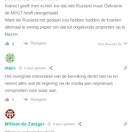
o
a
Indirect geeft men echter toe dat niet Rusland maar Oekraïne
r
n
de MH17 heeft neergehaald.
d
'
t
Want àls Rusland het gedaan zou hebben hadden de kranten
k
e
allemaal te weinig papier om dat tot ongekende proporties op te
w
e
blazen.
a
n
l
Reageer
1
o
Toon Reacties
(5)
i
n
t
g
e
e
i
marc
9 jaren geleden
l
t
o
Het overgrote merendeel van de bevolking denkt niet na en
s
o
neemt alles wat de regering via de media aan nepnieuws
k
f
verspreiden voor waar aan.
r
l
a
Reageer
0
i
n
j
t
k
e
s
n
Willem de Zwijger
m
9 jaren geleden
'
e