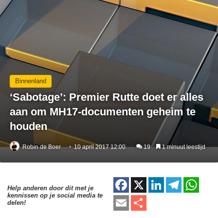
Binnenland
‘Sabotage’: Premier Rutte doet er alles
aan om MH17-documenten geheim te
houden
Robin de Boer
10 april 2017 12:00
19
1 minuut leestijd
F
X
Li
T
W
Help anderen door dit met je
kennissen op je social media te
a
n
el
h
E
D
delen!
c
k
e
at