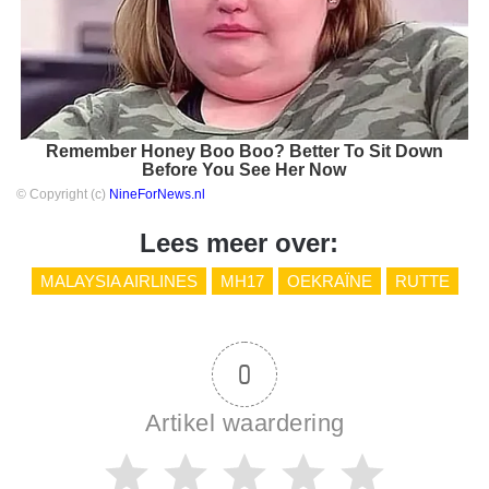
Remember Honey Boo Boo? Better To Sit Down
Before You See Her Now
© Copyright (c)
NineForNews.nl
Lees meer over:
MALAYSIA AIRLINES
MH17
OEKRAÏNE
RUTTE
0
Artikel waardering