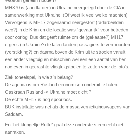
Waarom geheim houden?
r
MH370 is (aan flarden) in Ukraine neergelegd door de CIA in
i
samenwerking met Ukraine. (Of weet ik veel welke machten)
g
Vervolgens is MH17 zogenaamd neergestort (radarbeelden
g
weg?) in de Krim en die locatie was “gevaarlijk” voor betreden
e
door oorlog. Dus dat geeft ruimte om de (gekaapte?) MH17
o
p
ergens (in Ukraine?) te laten landen passagiers te vermoorden
o
(verstikking?) en daarna boven de Krim uit te strooien vanuit
l
een ander vliegtuig en misschien wel een een aantal van hen
i
nog even in gecrashte vliegtuigstoelen te zetten voor de foto’s.
t
i
Ziek toneelspel, in wie z’n belang?
e
De agenda is om Rusland economisch onderuit te halen.
k
Gaskraan Rusland -> Ukraine moet dicht ?
s
De echte MH17 is nog spoorloos.
p
BUK installatie was net als de massa vernietigingswapens van
e
Saddam.
l
l
En “het klungeltje Rutte” gaat deze onderste steen echt niet
e
aanraken.
t