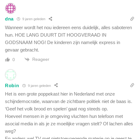
dna
9 jaren geleden
Wanneer wordt het nou iedereen eens duidelijk, alles saboteren
hun. HOE LANG DUURT DIT HOOGVERAAD IN
GODSNAAM NOG! De kinderen zijn namelijk express in
gevaar gebracht.
Reageer
0
Robin
9 jaren geleden
Het is een grote poppekast hier in Nederland met onze
schijndemocratie, waarvan de zichtbare politiek niet de baas is.
‘Geef het volk brood en spelen’ gaat nog steeds op.
Hoeveel mensen in je omgeving vluchten hun telefoon met
asocial media in als je ze moeilijke vragen stelt? Of lachen alles
weg?
En anders wel TV met nietstoevoegende materie op je geest te