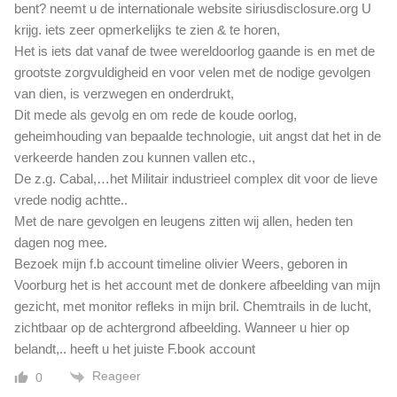
bent? neemt u de internationale website siriusdisclosure.org U
krijg. iets zeer opmerkelijks te zien & te horen,
Het is iets dat vanaf de twee wereldoorlog gaande is en met de
grootste zorgvuldigheid en voor velen met de nodige gevolgen
van dien, is verzwegen en onderdrukt,
Dit mede als gevolg en om rede de koude oorlog,
geheimhouding van bepaalde technologie, uit angst dat het in de
verkeerde handen zou kunnen vallen etc.,
De z.g. Cabal,…het Militair industrieel complex dit voor de lieve
vrede nodig achtte..
Met de nare gevolgen en leugens zitten wij allen, heden ten
dagen nog mee.
Bezoek mijn f.b account timeline olivier Weers, geboren in
Voorburg het is het account met de donkere afbeelding van mijn
gezicht, met monitor refleks in mijn bril. Chemtrails in de lucht,
zichtbaar op de achtergrond afbeelding. Wanneer u hier op
belandt,.. heeft u het juiste F.book account
Reageer
0