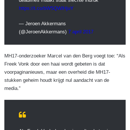
deadlines maakt staat slechte indruk
https://t.co/bW5QWlHjuY
— Jeroen Akkermans
(@JeroenAkkermans)
7 april 2017
MH17-onderzoeker Marcel van den Berg voegt toe: “Als
Freek Vonk door een haai wordt gebeten is dat
voorpaginanieuws, maar een overheid die MH17-
stukken geheim houdt krijgt nul aandacht van de
media.”