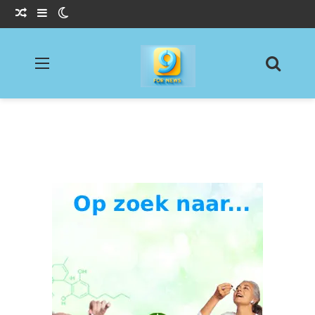
Willekeurig Artikel
Sidebar
Switch skin
Menu
Zoeke