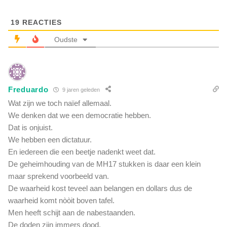
e
e
o
k
19
REACTIES
p
l
D
Oudste
o
u
z
i
e
t
e
s
e
Freduardo
e
9 jaren geleden
n
t
Wat zijn we toch naïef allemaal.
s
v
We denken dat we een democratie hebben.
t
:
Dat is onjuist.
e
"
m
We hebben een dictatuur.
I
m
En iedereen die een beetje nadenkt weet dat.
n
i
De geheimhouding van de MH17 stukken is daar een klein
S
g
y
maar sprekend voorbeeld van.
h
r
De waarheid kost teveel aan belangen en dollars dus de
e
i
waarheid komt nòòit boven tafel.
i
ë
Men heeft schijt aan de nabestaanden.
d
w
v
De doden zijn immers dood.