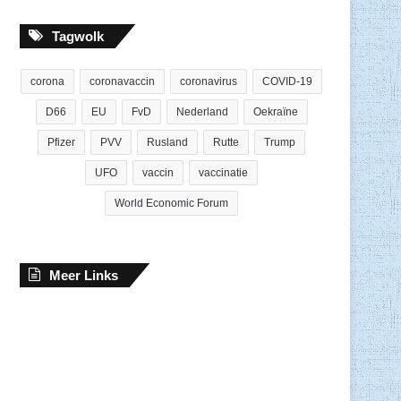
Tagwolk
corona
coronavaccin
coronavirus
COVID-19
D66
EU
FvD
Nederland
Oekraïne
Pfizer
PVV
Rusland
Rutte
Trump
UFO
vaccin
vaccinatie
World Economic Forum
Meer Links