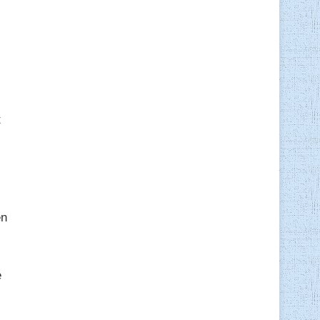
t
en
e