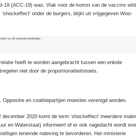
k
id-19 (ACC-19) was. Vlak voor de komst van de vaccins wil
hockeffect’ onder de burgers, blijkt uit vrijgegeven Woo-
erder na dit advertentieblokje---
 relatie hoeft te worden aangebracht tussen een enkele
gelen niet door de proportionaliteitstoets.
 Oppositie en coalitiepartijen moesten verenigd worden.
12 december 2020 komt de term ‘shockeffect’ meerdere male
tuur en Waterstaat) informeert of er ook nagedacht wordt ove
elligen teneinde naleving te bevorderen. Het ministerie