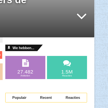
We hebben...
D
el
l
e
27.482
1.5M
n
Artikelen
Reacties
Populair
Recent
Reacties