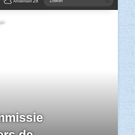
28
Zoeken
Amsterdam
gen
mmissie
ers de