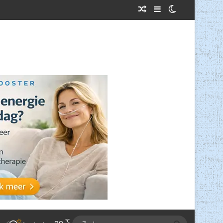
Willekeurig Artikel
Sidebar
Switch skin
℃