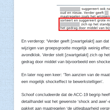
En verderop: ‘Verder geeft [zwartgelakt] aan dat
wijzigen van groepsgrootte mogelijk weinig effe
avondklok. Verder stelt [zwartgelakt] zich op he
gedrag door middel van bijvoorbeeld een shockef
En later nog een keer: ‘Ten aanzien van de maat
een mogelijk shockeffect te bewerkstelligen’.
Schoof concludeerde dat de ACC-19 begrip heeft
detailhandel wat het gewenste ‘shock and awe’-ef
pakket aan maatregelen ‘de uitlegbaarheid vergro