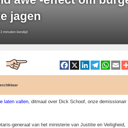
te jagen
3 minuten leestijd
F
X
Li
T
W
E
a
n
el
h
m
c
k
e
at
ai
 beschikbaar
e
e
gr
s
b
dI
a
A
 laten vallen
, ditmaal over Dick Schoof, onze demissionair
o
n
m
p
o
p
ris-generaal van het ministerie van Justitie en Veiligheid,