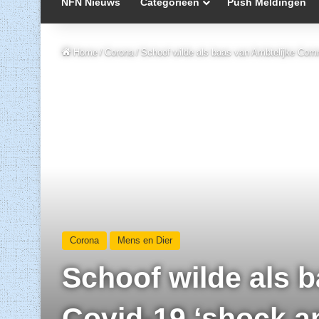
NFN Nieuws
Categorieën
Push Meldingen
Home
/
Corona
/
Schoof wilde als baas van Ambtelijke Commi
Corona
Mens en Dier
Schoof wilde als 
Covid-19 ‘shock a