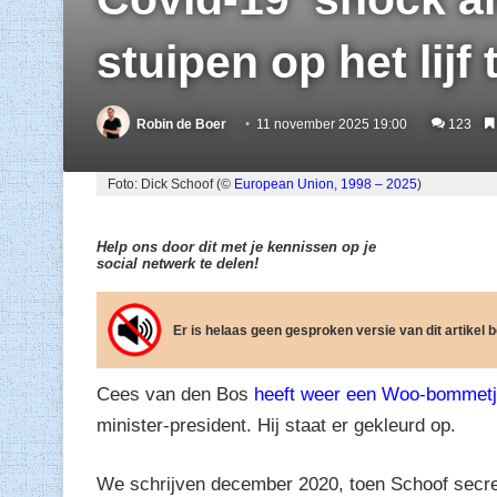
stuipen op het lijf 
Robin de Boer
11 november 2025 19:00
123
Foto: Dick Schoof (©
European Union, 1998 – 2025
)
Help ons door dit met je kennissen op je
social netwerk te delen!
Er is helaas geen gesproken versie van dit artikel
Cees van den Bos
heeft weer een Woo-bommetje
minister-president. Hij staat er gekleurd op.
We schrijven december 2020, toen Schoof secreta