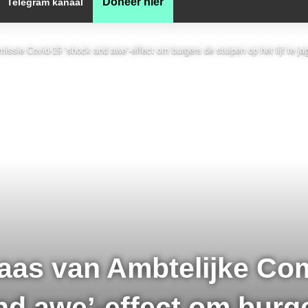
Doneer hier
Telegram kanaal
ssie Covid-19 ‘shock and awe’-effect om burgers de stuipen op het lijf te ja
baas van Ambtelijke Co
nd awe’-effect om burg