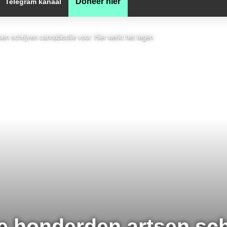
Doneer hier
Telegram kanaal
sen schrijven cannabisolie voor. Hier werkt het tegen
le honderden artsen sch