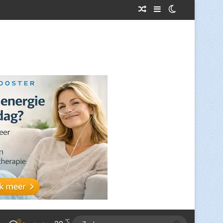
Willekeurig Artikel
Sidebar
Switch skin
℃