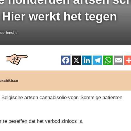
 Hier werkt het tegen
uut leestijd
F
X
Li
T
W
E
a
n
el
h
m
c
k
e
at
ai
 beschikbaar
e
e
gr
s
b
dI
a
A
0 Belgische artsen cannabisolie voor. Sommige patiënten
o
n
m
p
o
p
 te beseffen dat het verbod zinloos is.
k