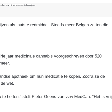
erder na dit advertentieblokje---
ijven als laatste redmiddel. Steeds meer Belgen zetten die
drie jaar medicinale cannabis voorgeschreven door 520
 meer.
landse apotheek om hun medicatie te kopen. Zodra ze de
 de wet.
p te heffen,” stelt Pieter Geens van vzw MedCan. “Het is vrij