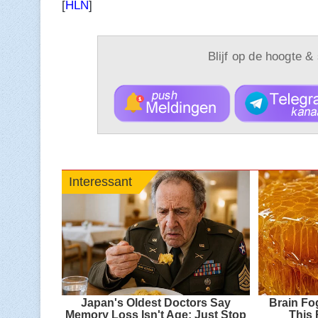
[
HLN
]
Blijf op de hoogte &
Interessant
Japan's Oldest Doctors Say
Brain Fo
Memory Loss Isn't Age: Just Stop
This 