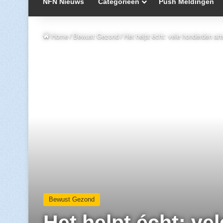
NFN Nieuws
Categorieën
Push Meldingen
Home
/
Bewust Gezond
/
Het helpt écht: vele honderden art
Bewust Gezond
Het helpt écht: ve