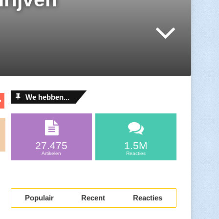
D
We hebben...
el
l
e
n
27.475
1.5M
Artikelen
Reacties
Populair
Recent
Reacties