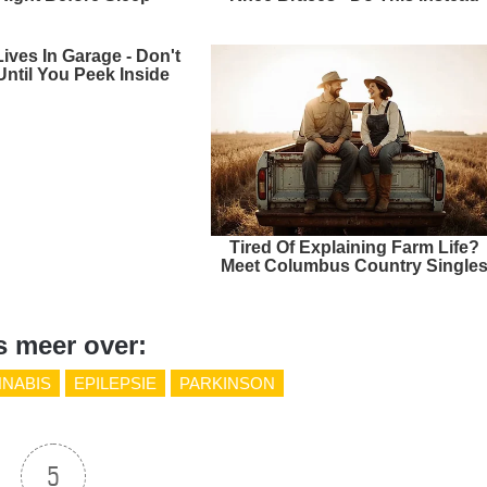
ves In Garage - Don't
ntil You Peek Inside
Tired Of Explaining Farm Life?
Meet Columbus Country Single
s meer over:
NABIS
EPILEPSIE
PARKINSON
5