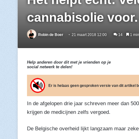
cannabisolie voor.
Robin de Boer
21 maart 2018 12:00
14
1 min
Help anderen door dit met je vrienden op je
social netwerk te delen!
Er is helaas geen gesproken versie van dit artikel
In de afgelopen drie jaar schreven meer dan 50
krijgen de medicijnen zelfs vergoed.
De Belgische overheid lijkt langzaam maar zeker