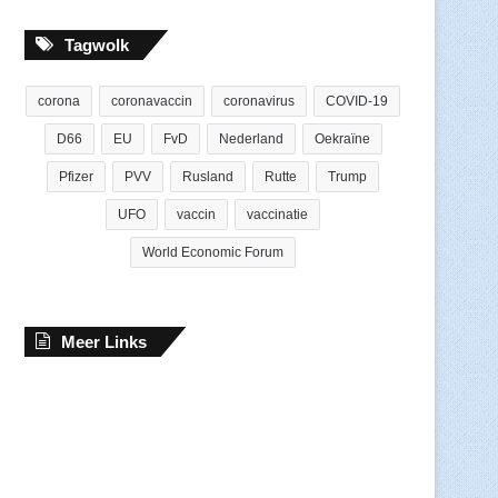
Tagwolk
corona
coronavaccin
coronavirus
COVID-19
D66
EU
FvD
Nederland
Oekraïne
Pfizer
PVV
Rusland
Rutte
Trump
UFO
vaccin
vaccinatie
World Economic Forum
Meer Links