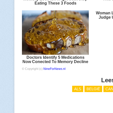
Eating These 3 Foods
Woman Li
Judge U
Doctors Identify 5 Medications
Now Conected To Memory Decline
© Copyright (c)
NineForNews.nl
Lee
ALS
BELGIË
CAN