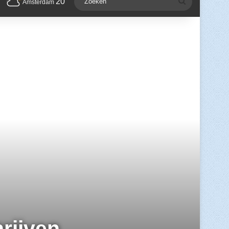
20
Zoeken
Amsterdam
rijven