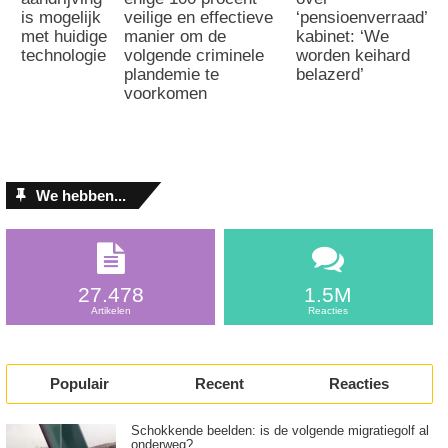
is mogelijk
veilige en effectieve
‘pensioenverraad’
met huidige
manier om de
kabinet: ‘We
technologie
volgende criminele
worden keihard
plandemie te
belazerd’
voorkomen
We hebben...
27.478
1.5M
Artikelen
Reacties
Populair
Recent
Reacties
Schokkende beelden: is de volgende migratiegolf al
onderweg?