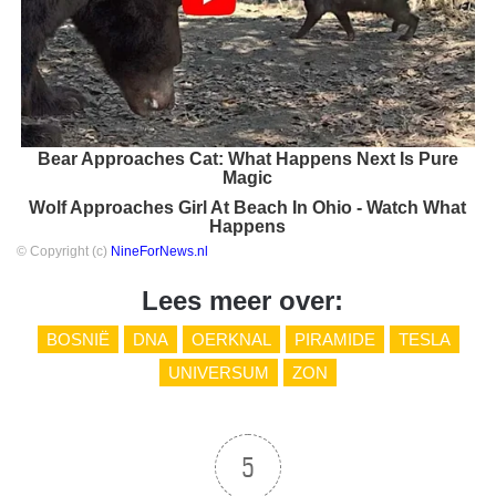
Bear Approaches Cat: What Happens Next Is Pure
Magic
Wolf Approaches Girl At Beach In Ohio - Watch What
Happens
© Copyright (c)
NineForNews.nl
Lees meer over:
BOSNIË
DNA
OERKNAL
PIRAMIDE
TESLA
UNIVERSUM
ZON
5