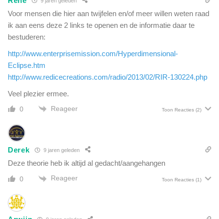
Rene
9 jaren geleden
r
e
Voor mensen die hier aan twijfelen en/of meer willen weten raad
'
r
ik aan eens deze 2 links te openen en de informatie daar te
d
v
a
bestuderen:
i
t
n
http://www.enterprisemission.com/Hyperdimensional-
o
g
Eclipse.htm
p
e
d
http://www.redicecreations.com/radio/2013/02/RIR-130224.php
n
e
o
Veel plezier ermee.
z
p
o
Reageer
0
Toon Reacties
(2)
a
n
a
c
r
r
d
a
Derek
9 jaren geleden
e
s
Deze theorie heb ik altijd al gedacht/aangehangen
h
Reageer
0
t
Toon Reacties
(1)