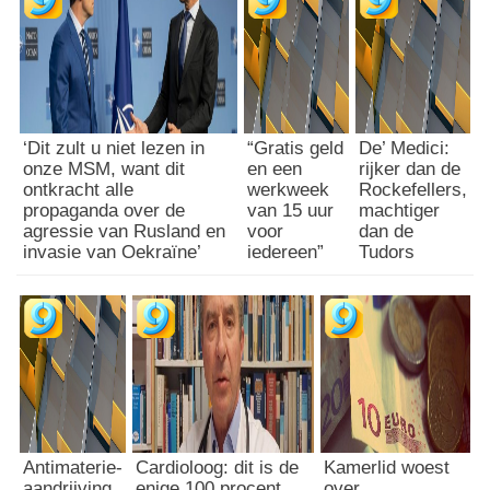
‘Dit zult u niet lezen in
“Gratis geld
De’ Medici:
onze MSM, want dit
en een
rijker dan de
ontkracht alle
werkweek
Rockefellers,
propaganda over de
van 15 uur
machtiger
agressie van Rusland en
voor
dan de
invasie van Oekraïne’
iedereen”
Tudors
Antimaterie-
Cardioloog: dit is de
Kamerlid woest
aandrijving
enige 100 procent
over