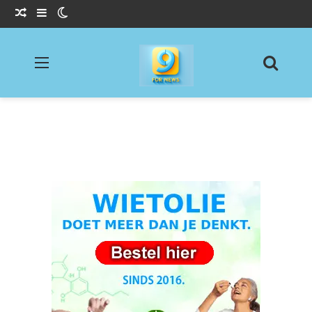
Willekeurig Artikel
Sidebar
Switch skin
Menu
Zoeke