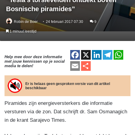
Bosnische piramides”
Robin de Boer
24 februari 2017 07:30
9
1 minuut leestijd
F
X
Li
T
W
Help mee door deze informatie
met jouw kennissen op je social
a
n
el
h
E
D
media te delen!
c
k
e
at
m
el
e
e
gr
s
ail
e
Er is helaas geen gesproken versie van dit artikel
beschikbaar
b
dI
a
A
n
o
n
m
p
Piramides zijn energieversterkers die informatie
o
p
versturen via de zon. Dat schrijft dr. Sam Osmanagich
k
in de krant Sarajevo Times.