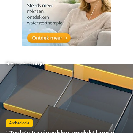
Home
/
Archeologie
Archeologie
“Tesla’s torsievelden ontdekt boven