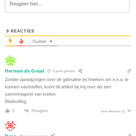
l
t
a
'
n
t
e
e
e
r
9
REACTIES
t
g
X
Oudste
r
a
o
a
o
n
t
m
t
Herman de Graaf
9 jaren geleden
a
e
s
Zonder aanwijzingen over de gebruikte technieken om e.e.a. te
v
s
kunnen vaststellen, komt dit artikel bij mij over als een
a
a
samenraapsel van kreten.
n
l
J
Bladvulling.
e
u
u
Reageer
0
Toon Reacties
(1)
p
i
i
t
t
s
e
t