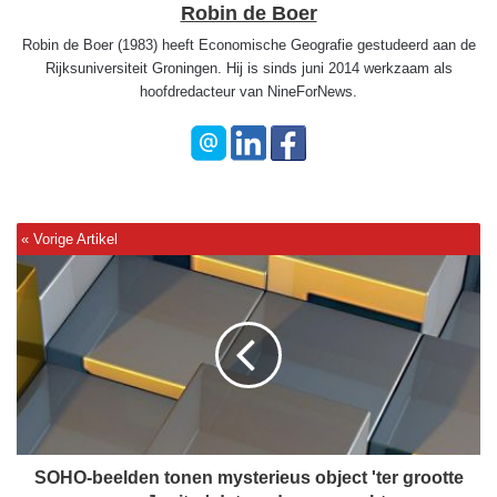
Robin de Boer
Robin de Boer (1983) heeft Economische Geografie gestudeerd aan de
Rijksuniversiteit Groningen. Hij is sinds juni 2014 werkzaam als
hoofdredacteur van NineForNews.
S
O
H
O
-
b
e
e
l
d
SOHO-beelden tonen mysterieus object 'ter grootte