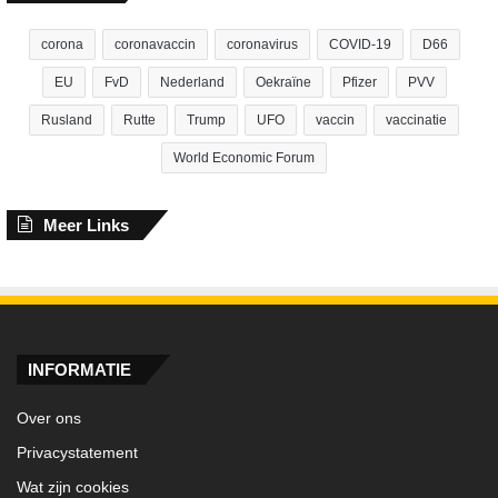
corona
coronavaccin
coronavirus
COVID-19
D66
EU
FvD
Nederland
Oekraïne
Pfizer
PVV
Rusland
Rutte
Trump
UFO
vaccin
vaccinatie
World Economic Forum
Meer Links
INFORMATIE
Over ons
Privacystatement
Wat zijn cookies