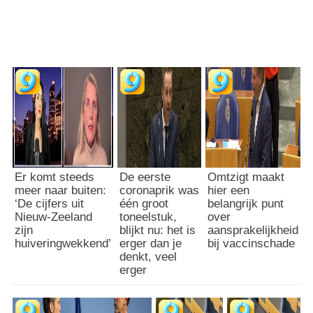
Er komt steeds
De eerste
Omtzigt maakt
meer naar buiten:
coronaprik was
hier een
‘De cijfers uit
één groot
belangrijk punt
Nieuw-Zeeland
toneelstuk,
over
zijn
blijkt nu: het is
aansprakelijkheid
huiveringwekkend’
erger dan je
bij vaccinschade
denkt, veel
erger