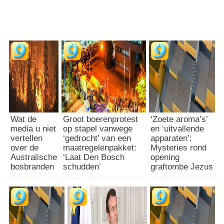
Wat de
Groot boerenprotest
‘Zoete aroma’s’
media u niet
op stapel vanwege
en ‘uitvallende
vertellen
‘gedrocht’ van een
apparaten’:
over de
maatregelenpakket:
Mysteries rond
Australische
‘Laat Den Bosch
opening
bosbranden
schudden’
graftombe Jezus