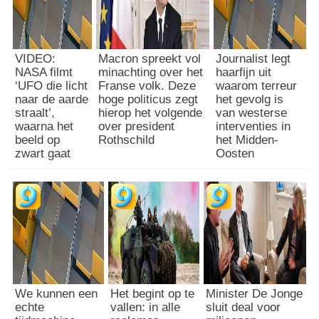
VIDEO:
Macron spreekt vol
Journalist legt
NASA filmt
minachting over het
haarfijn uit
‘UFO die licht
Franse volk. Deze
waarom terreur
naar de aarde
hoge politicus zegt
het gevolg is
straalt’,
hierop het volgende
van westerse
waarna het
over president
interventies in
beeld op
Rothschild
het Midden-
zwart gaat
Oosten
We kunnen een
Het begint op te
Minister De Jonge
echte
vallen: in alle
sluit deal voor