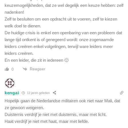
(
keuzemogelijkheden, dat ze wel degelijk een keuze hebben: zelf
v
nadenken!
i
Zelf te besluiten om een opdracht uit te voeren, zelf te kiezen
d
welk doel te dienen.
e
De huidige crisis is enkel een openbaring van een probleem dat
o
lange tijd ontkent is of genegeerd wordt: onze zogenaamde
)
leiders creëren enkel volgelingen, terwijl ware leiders meer
leiders creëren.
En een leider, die zit in iedereen 🙂
Reageer
0
kengai
12 jaren geleden
Hopelijk gaan de Nederlandse militairen ook niet naar Mali, dat
ze gewoon weigeren.
Duisternis verdrijf je niet met duisternis, maar met licht.
Haat verdrijf je niet met haat, maar met liefde.