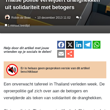
uit solidariteit met betogers
Robin de Boer
10 december 2013 11:02
6
1 minuut leestijd
F
X
Li
T
W
Help door dit artikel met jouw
a
n
el
h
E
D
vrienden op je socials te delen!
c
k
e
at
m
el
e
e
gr
s
ail
e
Er is helaas geen gesproken versie van dit artikel
beschikbaar
b
dI
a
A
n
o
n
m
p
Een onverwacht tafereel in Thailand verleden week. De
o
p
oproerpolitie gaf zich over aan de betogers en
k
verwijderde als teken van solidariteit de dranghekken.