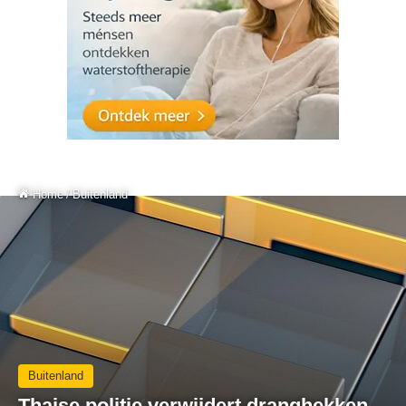
Home
/
Buitenland
Buitenland
Thaise politie verwijdert dranghekken