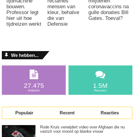
tijdmachine
reclames
miljoenen
bouwen.
mensen van
coronavaccins na
Professor legt
kleur, behalve
gulle donaties Bill
hier uit hoe
die van
Gates. Toeval?
tijdreizen werkt
Defensie
We hebben...
27.475
1.5M
Artikelen
Reacties
Populair
Recent
Reacties
Rode Kruis verwijdert video over Afghaan die nu
vastzit voor moord op blanke vrouw