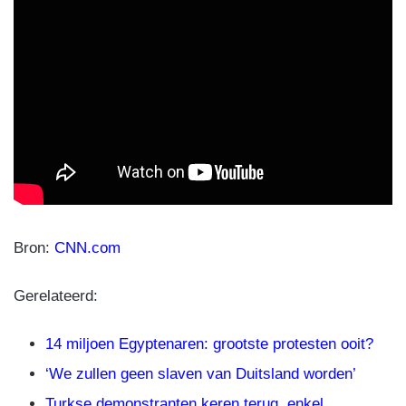
Bron:
CNN.com
Gerelateerd:
14 miljoen Egyptenaren: grootste protesten ooit?
‘We zullen geen slaven van Duitsland worden’
Turkse demonstranten keren terug, enkel