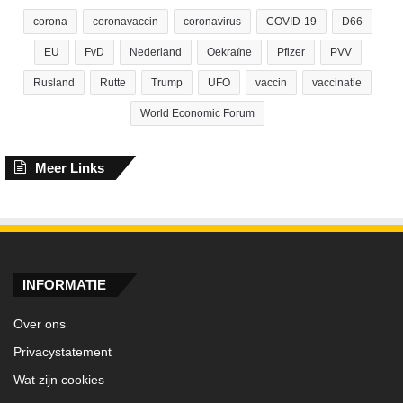
corona
coronavaccin
coronavirus
COVID-19
D66
EU
FvD
Nederland
Oekraïne
Pfizer
PVV
Rusland
Rutte
Trump
UFO
vaccin
vaccinatie
World Economic Forum
Meer Links
INFORMATIE
Over ons
Privacystatement
Wat zijn cookies