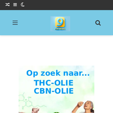
Willekeurig Artikel
Sidebar
Switch skin
Menu
Zoeke