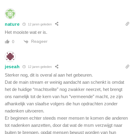
a
z
a
i
d
e
s
nature
12 jaren geleden
l
e
h
Het mooiste wat er is.
l
e
Reageer
0
t
l
i
c
jeseah
12 jaren geleden
h
Sterker nog, dit is overal al aan het gebeuren.
a
a
Dat de main stream er weinig aandacht aan schenkt is omdat
m
het de huidige “machtselite” nog zwakker neerzet, het brengt
v
ons namelijk tot de kern van hun “vermeende” macht, ze zijn
e
afhankelijk van slaafse volgers die hun opdrachten zonder
r
nadenken uitvoeren.
l
Er beginnen echter steeds meer mensen te komen die anderen
a
tot nadenken aanzetten, door dat wat de msm verzwijgt naar
a
t
buiten te brengen, opdat mensen bewust worden van hun