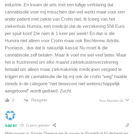
industrie. En kwam de arts met een lullige verklaring dat
cannabisolie voor mij misschien dan wel werkt maar voor een
ander patient met ziekte van Crohn niet. Ik kreeg van het
ziekenhuis Humira, een medicijn dat de verzekering 556 Euro
per spuit kost! Die nam ik 1 keer per week! En dan is die
Humira niet alleen voor Crohn maar ook Bechterew, Artritis,
Psoriasis.. dus dat is natuurlijk kassa! Nu moet ik die
cannabisolie zelf betalen. Maar ik voel me wel veel beter. Maar
het is frustrerend om elke maand ziektekostenverzekering
betaald om alleen maar ziekmakende medicijnen vergoed te
krijgen en de cannabisolie die bij mij ook de crohn “weg” haalde
steeds in de categorie “niet bewezen/ niet wetenschappelijk
aangetoond” wordt geduwd. Zucht
Reageer
0
Toon Reacties
(3)
sazer
11 jaren geleden
Mijn naam is Sazer Denise en ik woon in Frankfurt Duitsland en