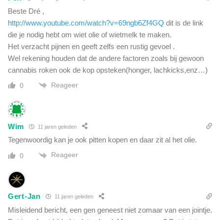
Beste Dré ,
http://www.youtube.com/watch?v=69ngb6Zf4GQ
dit is de link
die je nodig hebt om wiet olie of wietmelk te maken.
Het verzacht pijnen en geeft zelfs een rustig gevoel .
Wel rekening houden dat de andere factoren zoals bij gewoon
cannabis roken ook de kop opsteken(honger, lachkicks,enz…)
Reageer
0
Wim
11 jaren geleden
Tegenwoordig kan je ook pitten kopen en daar zit al het olie.
Reageer
0
Gert-Jan
11 jaren geleden
Misleidend bericht, een gen geneest niet zomaar van een jointje.