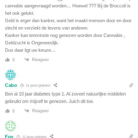
r
cannabis aangevraagd worden… Hoewel ??? Bij de Broccoli is
het ook gelukt.
Geld is erger dan kanker, want het maakt mensen door en door
slecht en verziekt de levens van anderen.
Kanker kan tenminste nog genezen worden door Cannabis ,
Geldzucht is Ongeneeslijk.
Dus daar ligt uw keuze…
Reageer
0
Cabo
11 jaren geleden
Ben al 10 jaar diabetes type 1. Al zoveel natuurlijke middelen
gebruikt om mijzelf te genezen. Juich dit toe.
Reageer
0
Fox
11 jaren geleden