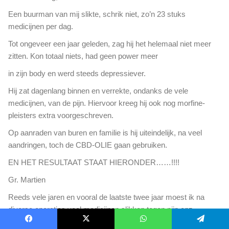
Een buurman van mij slikte, schrik niet, zo’n 23 stuks
medicijnen per dag.
Tot ongeveer een jaar geleden, zag hij het helemaal niet meer
zitten. Kon totaal niets, had geen power meer
in zijn body en werd steeds depressiever.
Hij zat dagenlang binnen en verrekte, ondanks de vele
medicijnen, van de pijn. Hiervoor kreeg hij ook nog morfine-
pleisters extra voorgeschreven.
Op aanraden van buren en familie is hij uiteindelijk, na veel
aandringen, toch de CBD-OLIE gaan gebruiken.
EN HET RESULTAAT STAAT HIERONDER……!!!!
Gr. Martien
Reeds vele jaren en vooral de laatste twee jaar moest ik na
diverse operaties veel medicijnen slikken tegen pijn enz.
Nu na een 9 maanden te zijn over gestapt op CBD OLIE
Facebook
X
WhatsApp
Telegram