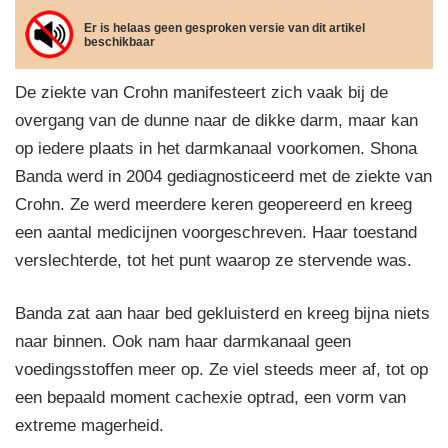
m
el
e
e
gr
s
ail
e
Er is helaas geen gesproken versie van dit artikel
beschikbaar
b
dI
a
A
n
o
n
m
p
De ziekte van Crohn manifesteert zich vaak bij de
o
p
overgang van de dunne naar de dikke darm, maar kan
k
op iedere plaats in het darmkanaal voorkomen. Shona
Banda werd in 2004 gediagnosticeerd met de ziekte van
Crohn. Ze werd meerdere keren geopereerd en kreeg
een aantal medicijnen voorgeschreven. Haar toestand
verslechterde, tot het punt waarop ze stervende was.
Banda zat aan haar bed gekluisterd en kreeg bijna niets
naar binnen. Ook nam haar darmkanaal geen
voedingsstoffen meer op. Ze viel steeds meer af, tot op
een bepaald moment cachexie optrad, een vorm van
extreme magerheid.