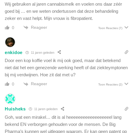
e
Wij gebruiken al jaren cannabismelk en voelen ons daar zéér
è
e
goed bij … en we weten ondertussen dat deze behandeling
n
s
zeker en vast helpt. Mijn vrouw is fibropatient.
e
t
g
Reageer
0
g
Toon Reacties
(7)
e
e
z
d
e
a
t
enkidoe
c
11 jaren geleden
"
h
Door een kop koffie voel ik mij ook goed, maar dat betekend
t
niet dat het een genezende werking heeft of dat ziekteymptonen
e
bij mij verdwijnen. Hoe zit dat met u?
n
Reageer
v
0
Toon Reacties
(2)
a
n
m
Huisheks
o
11 jaren geleden
e
Goh, wat een mirakel… dit is al heeeeeeeeeeeeeeeeeel lang
d
bekend EN verborgen gehouden voor de mensen. De Big
e
Pharma’s kunnen wel uitleggen waarom. Er kan geen patent op