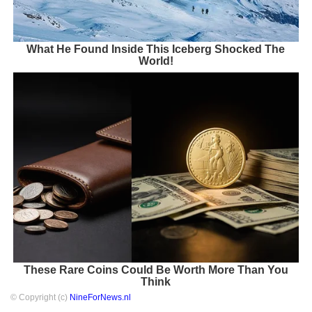
What He Found Inside This Iceberg Shocked The
World!
These Rare Coins Could Be Worth More Than You
Think
© Copyright (c)
NineForNews.nl