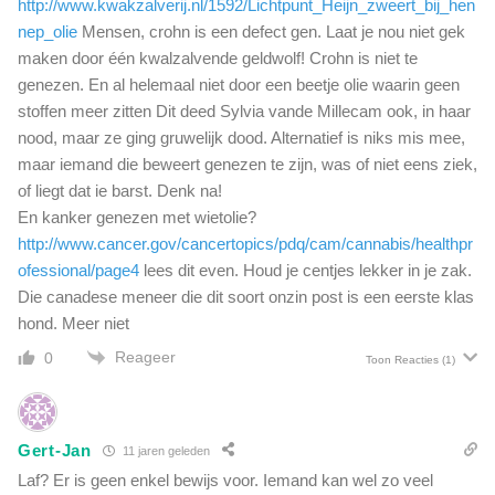
http://www.kwakzalverij.nl/1592/Lichtpunt_Heijn_zweert_bij_hen
nep_olie
Mensen, crohn is een defect gen. Laat je nou niet gek
maken door één kwalzalvende geldwolf! Crohn is niet te
genezen. En al helemaal niet door een beetje olie waarin geen
stoffen meer zitten Dit deed Sylvia vande Millecam ook, in haar
nood, maar ze ging gruwelijk dood. Alternatief is niks mis mee,
maar iemand die beweert genezen te zijn, was of niet eens ziek,
of liegt dat ie barst. Denk na!
En kanker genezen met wietolie?
http://www.cancer.gov/cancertopics/pdq/cam/cannabis/healthpr
ofessional/page4
lees dit even. Houd je centjes lekker in je zak.
Die canadese meneer die dit soort onzin post is een eerste klas
hond. Meer niet
Reageer
0
Toon Reacties
(1)
Gert-Jan
11 jaren geleden
Laf? Er is geen enkel bewijs voor. Iemand kan wel zo veel