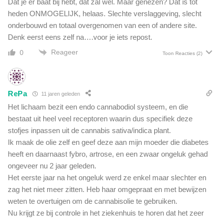
Dat je er baat bij hebt, dat zal wel. Maar genezen? Dat is tot
heden ONMOGELIJK, helaas. Slechte verslaggeving, slecht
onderbouwd en totaal overgenomen van een of andere site.
Denk eerst eens zelf na….voor je iets repost.
Reageer
0
Toon Reacties
(2)
RePa
11 jaren geleden
Het lichaam bezit een endo cannabodiol systeem, en die
bestaat uit heel veel receptoren waarin dus specifiek deze
stofjes inpassen uit de cannabis sativa/indica plant.
Ik maak de olie zelf en geef deze aan mijn moeder die diabetes
heeft en daarnaast fybro, artrose, en een zwaar ongeluk gehad
ongeveer nu 2 jaar geleden.
Het eerste jaar na het ongeluk werd ze enkel maar slechter en
zag het niet meer zitten. Heb haar omgepraat en met bewijzen
weten te overtuigen om de cannabisolie te gebruiken.
Nu krijgt ze bij controle in het ziekenhuis te horen dat het zeer