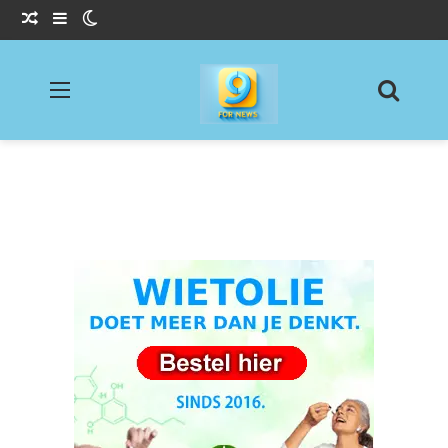
Willekeurig Artikel
Sidebar
Switch skin
Menu
Zoeke