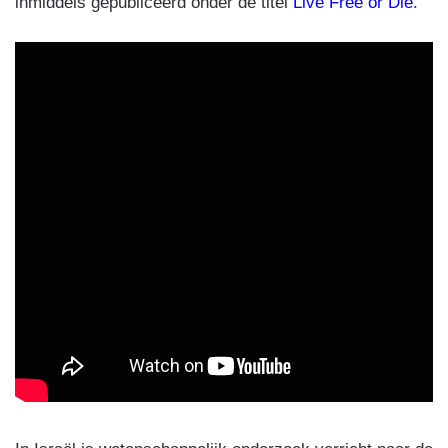
inmiddels gepubliceerd onder de titel
Live Free or Die
.