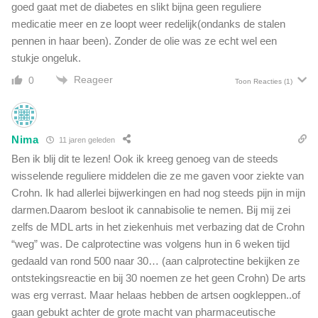
goed gaat met de diabetes en slikt bijna geen reguliere
medicatie meer en ze loopt weer redelijk(ondanks de stalen
pennen in haar been). Zonder de olie was ze echt wel een
stukje ongeluk.
Reageer
0
Toon Reacties
(1)
Nima
11 jaren geleden
Ben ik blij dit te lezen! Ook ik kreeg genoeg van de steeds
wisselende reguliere middelen die ze me gaven voor ziekte van
Crohn. Ik had allerlei bijwerkingen en had nog steeds pijn in mijn
darmen.Daarom besloot ik cannabisolie te nemen. Bij mij zei
zelfs de MDL arts in het ziekenhuis met verbazing dat de Crohn
“weg” was. De calprotectine was volgens hun in 6 weken tijd
gedaald van rond 500 naar 30… (aan calprotectine bekijken ze
ontstekingsreactie en bij 30 noemen ze het geen Crohn) De arts
was erg verrast. Maar helaas hebben de artsen oogkleppen..of
gaan gebukt achter de grote macht van pharmaceutische