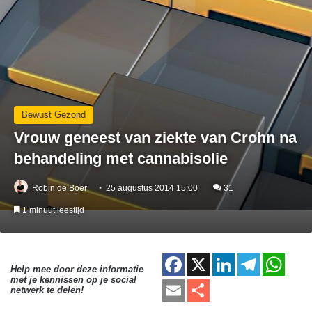
Bewust Gezond
Vrouw geneest van ziekte van Crohn na
behandeling met cannabisolie
Robin de Boer
25 augustus 2014 15:00
31
1 minuut leestijd
F
X
Li
T
W
Help mee door deze informatie
met je kennissen op je social
a
n
el
h
E
D
netwerk te delen!
c
k
e
at