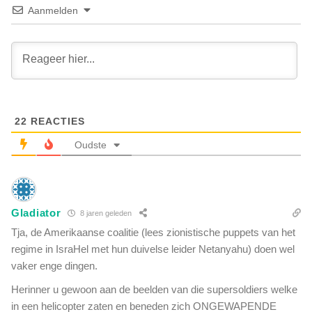
e
t
Aanmelden
v
e
e
s
n
l
o
a
p
v
M
e
a
n
r
22
REACTIES
d
s
i
Oudste
.
e
W
w
a
o
t
r
h
Gladiator
d
8 jaren geleden
e
e
Tja, de Amerikaanse coalitie (lees zionistische puppets van het
e
n
regime in IsraHel met hun duivelse leider Netanyahu) doen wel
f
l
t
vaker enge dingen.
e
h
e
Herinner u gewoon aan de beelden van die supersoldiers welke
e
g
in een helicopter zaten en beneden zich ONGEWAPENDE
t