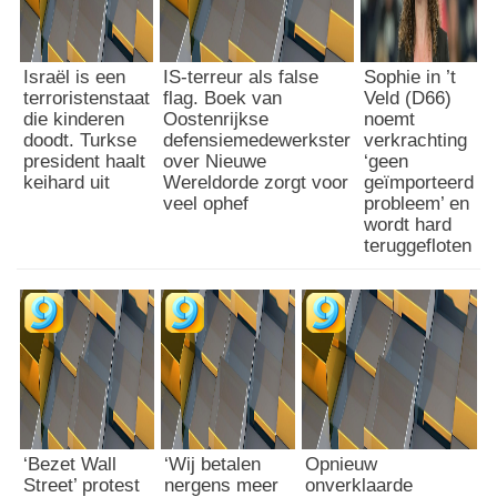
Israël is een
IS-terreur als false
Sophie in ’t
terroristenstaat
flag. Boek van
Veld (D66)
die kinderen
Oostenrijkse
noemt
doodt. Turkse
defensiemedewerkster
verkrachting
president haalt
over Nieuwe
‘geen
keihard uit
Wereldorde zorgt voor
geïmporteerd
veel ophef
probleem’ en
wordt hard
teruggefloten
‘Bezet Wall
‘Wij betalen
Opnieuw
Street’ protest
nergens meer
onverklaarde