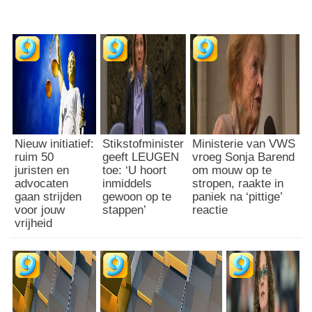
Nieuw initiatief:
Stikstofminister
Ministerie van VWS
ruim 50
geeft LEUGEN
vroeg Sonja Barend
juristen en
toe: ‘U hoort
om mouw op te
advocaten
inmiddels
stropen, raakte in
gaan strijden
gewoon op te
paniek na ‘pittige’
voor jouw
stappen’
reactie
vrijheid