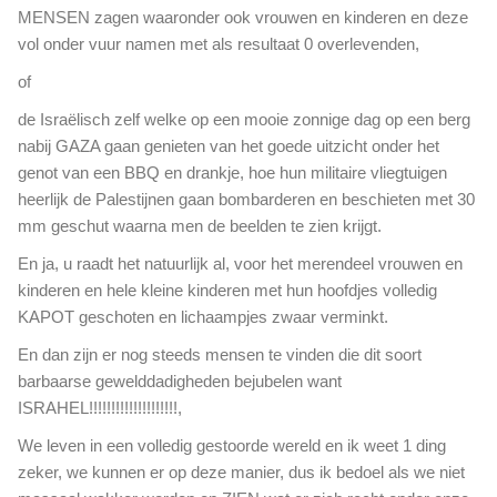
g
MENSEN zagen waaronder ook vrouwen en kinderen en deze
r
e
u
vol onder vuur namen met als resultaat 0 overlevenden,
p
i
e
of
m
r
t
de Israëlisch zelf welke op een mooie zonnige dag op een berg
s
e
nabij GAZA gaan genieten van het goede uitzicht onder het
t
a
a
genot van een BBQ en drankje, hoe hun militaire vliegtuigen
g
l
heerlijk de Palestijnen gaan bombarderen en beschieten met 30
e
s
mm geschut waarna men de beelden te zien krijgt.
n
e
t
En ja, u raadt het natuurlijk al, voor het merendeel vrouwen en
e
s
n
kinderen en hele kleine kinderen met hun hoofdjes volledig
c
s
KAPOT geschoten en lichaampjes zwaar verminkt.
h
i
a
En dan zijn er nog steeds mensen te vinden die dit soort
n
p
a
barbaarse gewelddadigheden bejubelen want
o
a
ISRAHEL!!!!!!!!!!!!!!!!!!!!,
n
s
t
We leven in een volledig gestoorde wereld en ik weet 1 ding
a
d
zeker, we kunnen er op deze manier, dus ik bedoel als we niet
p
e
p