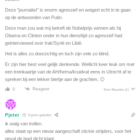
Deze “journalist” is enorm agressief en weigert echt in te gaan
op de antwoorden van Putin.
Deze man zou wat mij betreft de Nobelprijs winnen als hij
Obama en Clinton onder in hun diensttijd zo agressief had
geinterviewed over Irak/Syrië en Libië.
Het is alles zo doorzichtig en toch zijn vele zo blind.
Er zijn hier best veel gelijk denkende. Wellicht keer leuk om met
een treinkaartje van de AH/hema/kruidvat eens in Utrecht af te
spreken bij een lekker biertje aan de grachten. 🙂
Reageer
0
Toon Reacties
(1)
Pjoter
8 jaren geleden
ik walg van trollen.
alles staat op een nieuw aangeschaft stickie strijders, voor het
geval de boel dicht klapt.