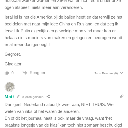
massaal wakker worden en ZIEN wat er zich recht onder onze
k
e
ogen afspeelt, niets meer aan veranderen.
t
l
o
IsraHel is het die Amerika bij de ballen heeft en dat terwijl ze het
.
p
bed delen met naar mijn idee China en Rusland, en dat zeg ik
E
d
x
terwijl ik Putin eigenlijk een geweldige man vind maar kan er
e
-
helaas niets mooiers van maken en gelogen en bedrogen wordt
r
e
er al meer dan genoeg!!!
o
l
d
i
Gegroet,
e
t
p
Gladiator
e
l
b
Reageer
0
Toon Reacties
(9)
a
a
n
n
e
k
e
i
Matt
8 jaren geleden
t
e
Dan geeft Nederland natuurlijk weer aan; NIET THUIS. We
?
r
weten van niks of het waren de anderen.
R
En of dit het journaal haalt is ook maar de vraag, want ‘het
o
braafste jongetje van de klas’ kan toch niet zomaar beschuldigd
n