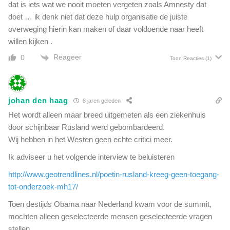
dat is iets wat we nooit moeten vergeten zoals Amnesty dat
doet … ik denk niet dat deze hulp organisatie de juiste
overweging hierin kan maken of daar voldoende naar heeft
willen kijken .
Reageer
0
Toon Reacties
(1)
johan den haag
8 jaren geleden
Het wordt alleen maar breed uitgemeten als een ziekenhuis
door schijnbaar Rusland werd gebombardeerd.
Wij hebben in het Westen geen echte critici meer.
Ik adviseer u het volgende interview te beluisteren
http://www.geotrendlines.nl/poetin-rusland-kreeg-geen-toegang-
tot-onderzoek-mh17/
Toen destijds Obama naar Nederland kwam voor de summit,
mochten alleen geselecteerde mensen geselecteerde vragen
stellen.