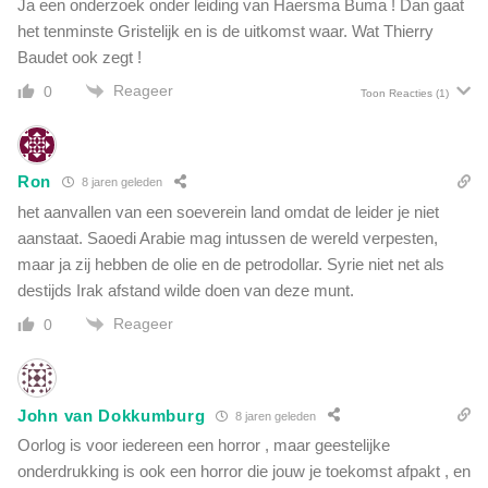
Ja een onderzoek onder leiding van Haersma Buma ! Dan gaat
k
het tenminste Gristelijk en is de uitkomst waar. Wat Thierry
i
n
Baudet ook zegt !
d
Reageer
0
Toon Reacties
(1)
e
r
m
i
Ron
8 jaren geleden
s
het aanvallen van een soeverein land omdat de leider je niet
b
r
aanstaat. Saoedi Arabie mag intussen de wereld verpesten,
u
maar ja zij hebben de olie en de petrodollar. Syrie niet net als
i
destijds Irak afstand wilde doen van deze munt.
k
Reageer
0
John van Dokkumburg
8 jaren geleden
Oorlog is voor iedereen een horror , maar geestelijke
onderdrukking is ook een horror die jouw je toekomst afpakt , en