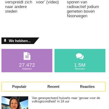
verspreidt zich
voor’ (video)
sporen van
naar andere
radioactief jodium
steden
gemeten boven
Noorwegen
We hebben...
27.472
1.5M
Artikelen
Reacties
Populair
Recent
Reacties
Van gerespecteerd huisarts naar ‘gevaar voor de
volksgezondheid’ in 24 uur