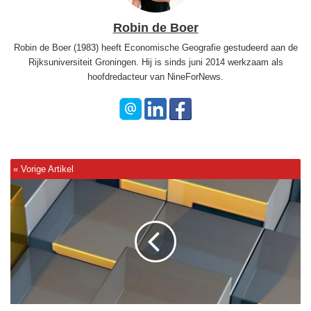
Robin de Boer
Robin de Boer (1983) heeft Economische Geografie gestudeerd aan de
Rijksuniversiteit Groningen. Hij is sinds juni 2014 werkzaam als
hoofdredacteur van NineForNews.
N
A
S
A
d
o
e
t
g