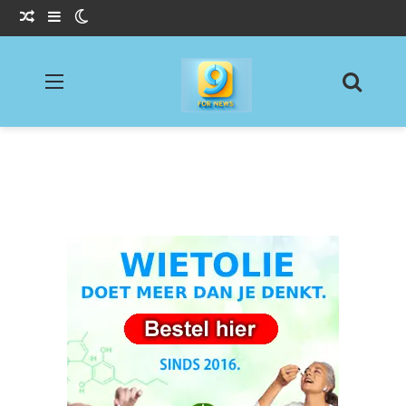
Willekeurig Artikel
Sidebar
Switch skin
Menu
Zoeke