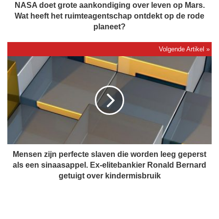
r
NASA doet grote aankondiging over leven op Mars.
o
Wat heeft het ruimteagentschap ontdekt op de rode
t
planeet?
e
a
a
M
n
e
k
n
o
s
n
e
d
n
i
z
g
i
i
j
n
n
Mensen zijn perfecte slaven die worden leeg geperst
g
p
als een sinaasappel. Ex-elitebankier Ronald Bernard
o
e
getuigt over kindermisbruik
v
r
e
f
r
e
l
c