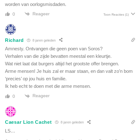
worden van oorlogsmisdaden.
a
l
Reageer
0
Toon Reacties
(1)
d
B
e
r
Richard
8 jaren geleden
n
Amnesty. Ontvangen die geen poen van Soros?
a
Verhalen van die zijde bevatten meestal een kleurtje.
r
d
Wat niet laat dat burgers altijd het grootste offer brengen.
g
Arme mensen! Je huis zal er maar staan, en dan valt zo’n bom
e
‘precies’ op jou huis en familie.
t
Ik heb echt te doen met die arme mensen.
u
Reageer
0
i
g
t
o
Caesar Lion Cachet
v
8 jaren geleden
e
LS…
r