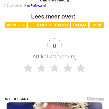
Camera (Watch)
© Copyright (c)
NineForNews.nl
Lees meer over:
AMNESTY
OORLOGSMISDADEN
RAQQA
SYRIË
0
Artikel waardering