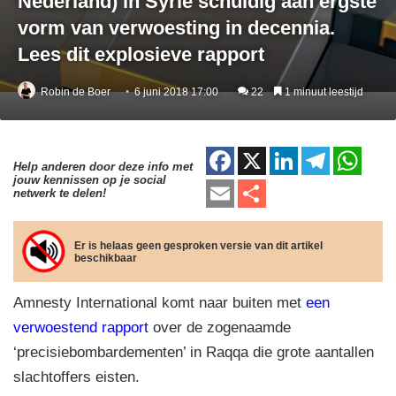
Nederland) in Syrië schuldig aan ergste
vorm van verwoesting in decennia.
Lees dit explosieve rapport
Robin de Boer
6 juni 2018 17:00
22
1 minuut leestijd
F
X
Li
T
W
Help anderen door deze info met
jouw kennissen op je social
a
n
el
h
E
D
netwerk te delen!
c
k
e
at
m
el
e
e
gr
s
ail
e
Er is helaas geen gesproken versie van dit artikel
beschikbaar
b
dI
a
A
n
o
n
m
p
Amnesty International komt naar buiten met
een
o
p
verwoestend rapport
over de zogenaamde
k
‘precisiebombardementen’ in Raqqa die grote aantallen
slachtoffers eisten.