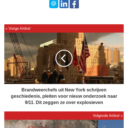
B
r
a
n
d
w
e
e
r
c
Brandweerchefs uit New York schrijven
h
geschiedenis, pleiten voor nieuw onderzoek naar
e
9/11. Dit zeggen ze over explosieven
f
s
u
H
i