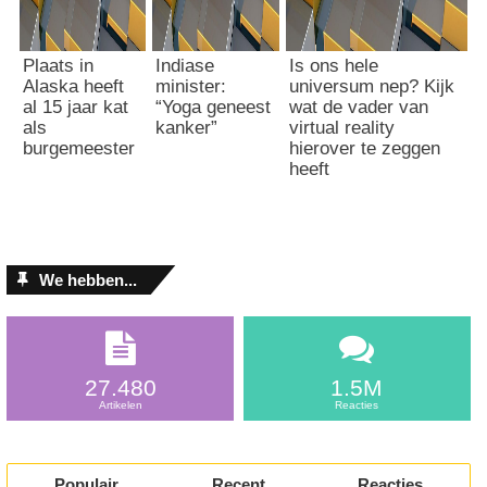
Plaats in
Indiase
Is ons hele
Alaska heeft
minister:
universum nep? Kijk
al 15 jaar kat
“Yoga geneest
wat de vader van
als
kanker”
virtual reality
burgemeester
hierover te zeggen
heeft
We hebben...
27.480
1.5M
Artikelen
Reacties
Populair
Recent
Reacties