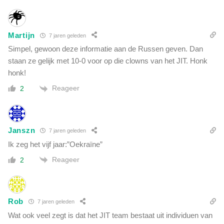
t
e
o
u
p
w
Martijn
S
7 jaren geleden
o
o
Simpel, gewoon deze informatie aan de Russen geven. Dan
n
r
staan ze gelijk met 10-0 voor op die clowns van het JIT. Honk
d
o
honk!
e
s
r
Reageer
2
'
z
-
o
w
e
e
k
Janszn
t
7 jaren geleden
n
g
Ik zeg het vijf jaar:”Oekraïne”
a
o
a
Reageer
2
e
r
d
9
.
/
Z
1
Rob
7 jaren geleden
o
1
r
Wat ook veel zegt is dat het JIT team bestaat uit individuen van
.