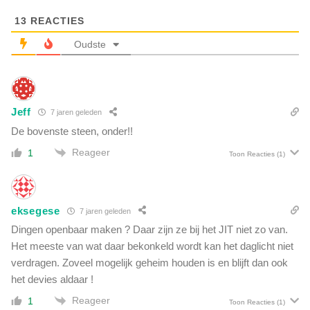
h
n
i
13
REACTIES
g
e
e
Oudste
d
r
e
o
n
p
i
n
s
Jeff
a
7 jaren geleden
,
a
De bovenste steen, onder!!
p
r
l
Reageer
1
Toon Reacties
(1)
E
e
U
i
e
t
n
e
eksegese
7 jaren geleden
k
n
Dingen openbaar maken ? Daar zijn ze bij het JIT niet zo van.
e
v
u
Het meeste van wat daar bekonkeld wordt kan het daglicht niet
o
r
verdragen. Zoveel mogelijk geheim houden is en blijft dan ook
o
t
het devies aldaar !
r
'
n
Reageer
1
S
Toon Reacties
(1)
i