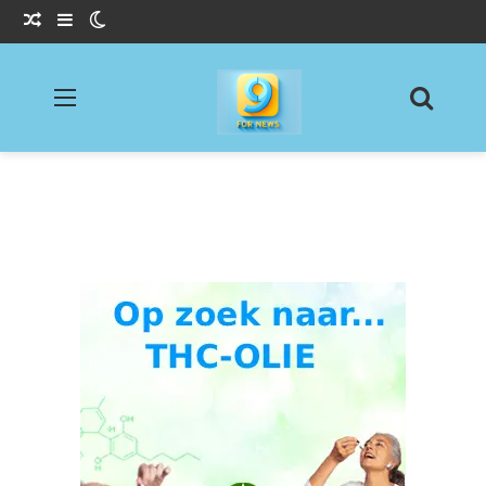
Willekeurig Artikel
Sidebar
Switch skin
Menu
Zoeke