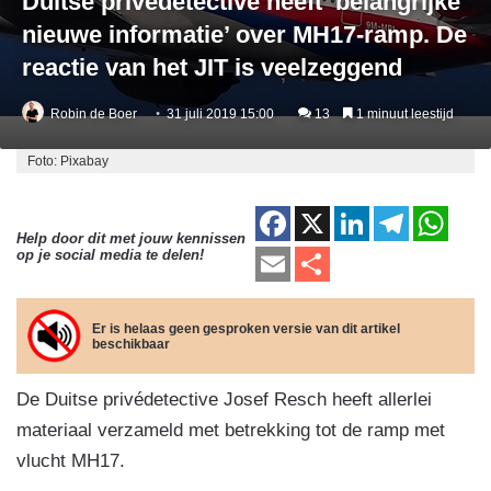
Duitse privédetective heeft ‘belangrijke
nieuwe informatie’ over MH17-ramp. De
reactie van het JIT is veelzeggend
Robin de Boer
31 juli 2019 15:00
13
1 minuut leestijd
Foto: Pixabay
F
X
Li
T
W
Help door dit met jouw kennissen
a
n
el
h
E
D
op je social media te delen!
c
k
e
at
m
el
e
e
gr
s
ail
e
Er is helaas geen gesproken versie van dit artikel
beschikbaar
b
dI
a
A
n
o
n
m
p
De Duitse privédetective Josef Resch heeft allerlei
o
p
materiaal verzameld met betrekking tot de ramp met
k
vlucht MH17.