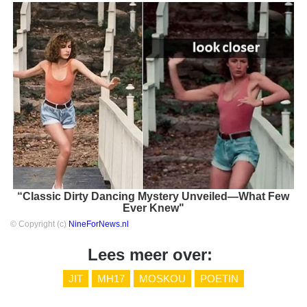
“Classic Dirty Dancing Mystery Unveiled—What Few
Ever Knew"
© Copyright (c)
NineForNews.nl
Lees meer over:
JIT
MH17
MOSKOU
POETIN