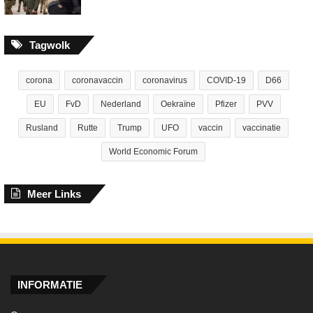
Tagwolk
corona
coronavaccin
coronavirus
COVID-19
D66
EU
FvD
Nederland
Oekraïne
Pfizer
PVV
Rusland
Rutte
Trump
UFO
vaccin
vaccinatie
World Economic Forum
Meer Links
INFORMATIE