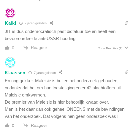
i
s
e
s
v
i
e
Kalki
e
7 jaren geleden
n
JIT is dus ondemocratisch past dictatuur toe en heeft een
bevooroordeelde anti-USSR houding.
Reageer
0
Toon Reacties
(1)
Klaassen
7 jaren geleden
En nog gekker..Maleisie is buiten het onderzoek gehouden,
ondanks dat het om hun toestel ging en er 42 slachtoffers uit
Maleisie omkwamen.
De premier van Maleisie is hier behoorlijk kwaad over.
Men is het daar dan ook geheel ONEENS met de bevindingen
van het onderzoek. Dat volgens hen geen onderzoek was !
Reageer
0