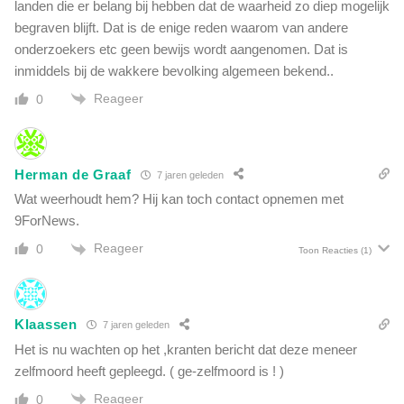
e
landen die er belang bij hebben dat de waarheid zo diep mogelijk
D
a
begraven blijft. Dat is de enige reden waarom van andere
i
g
onderzoekers etc geen bewijs wordt aangenomen. Dat is
t
e
z
inmiddels bij de wakkere bevolking algemeen bekend..
e
e
r
Reageer
0
g
t
g
d
e
e
n
E
Herman de Graaf
7 jaren geleden
z
u
Wat weerhoudt hem? Hij kan toch contact opnemen met
e
r
o
9ForNews.
o
v
Reageer
p
0
Toon Reacties
(1)
e
e
r
s
e
e
x
Klaassen
C
7 jaren geleden
p
o
Het is nu wachten op het ,kranten bericht dat deze meneer
l
m
zelfmoord heeft gepleegd. ( ge-zelfmoord is ! )
o
m
s
Reageer
0
i