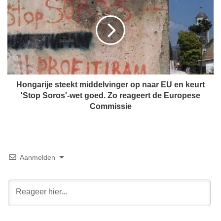
o
t
n
N
g
e
a
w
r
Y
i
o
j
r
e
k
s
Hongarije steekt middelvinger op naar EU en keurt
s
t
'Stop Soros'-wet goed. Zo reageert de Europese
c
e
Commissie
h
e
r
k
i
t
j
m
v
i
Aanmelden
e
d
n
d
g
e
e
l
s
v
c
i