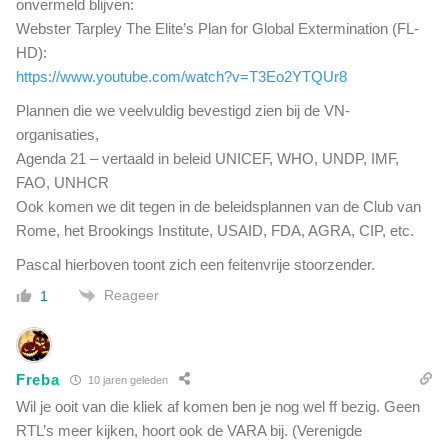
onvermeld blijven:
Webster Tarpley The Elite’s Plan for Global Extermination (FL-
HD):
https://www.youtube.com/watch?v=T3Eo2YTQUr8
Plannen die we veelvuldig bevestigd zien bij de VN-
organisaties,
Agenda 21 – vertaald in beleid UNICEF, WHO, UNDP, IMF,
FAO, UNHCR
Ook komen we dit tegen in de beleidsplannen van de Club van
Rome, het Brookings Institute, USAID, FDA, AGRA, CIP, etc.
Pascal hierboven toont zich een feitenvrije stoorzender.
Reageer
1
Freba
10 jaren geleden
Wil je ooit van die kliek af komen ben je nog wel ff bezig. Geen
RTL’s meer kijken, hoort ook de VARA bij. (Verenigde