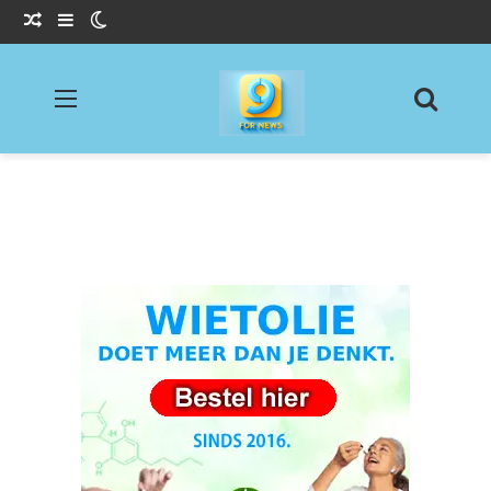
Willekeurig Artikel
Sidebar
Switch skin
Menu
Zoeke