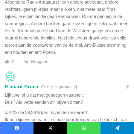
Allochtone Radio Amateurs), een andere advocaat, andere
rechters, geen pilletjes meer slikken, niet meer naar films
kijken, je eigen landje gaan verbouwen. Ruimte genoeg in de
krimpregio’s. Andere banken gaan kiezen, geen Telegraaf meer
lezen. Allemaal op de hand van de Wallstreetgangsters en de
daarbij behorende families. Het hele circus draait weer op volle
toeren aan de vooravond van de 4e mei. Anti-Duitse stemming
erin houden en anti Poetin.
Reageer
0
Richard Groen
10 jaren geleden
Lijkt wel of u dat met genoegen vaststelt.
Dus? Als vette eenden stil blijven zitten?
0,01% die 99,99% kan blijven terroriseren?
Ik ben tijdens en na mijn studie doordrongen van het inzicht dat
niets onmogelijk is.
Lukt het niet in 1 keer; beter proberen.
Facebook
X
WhatsApp
Telegram