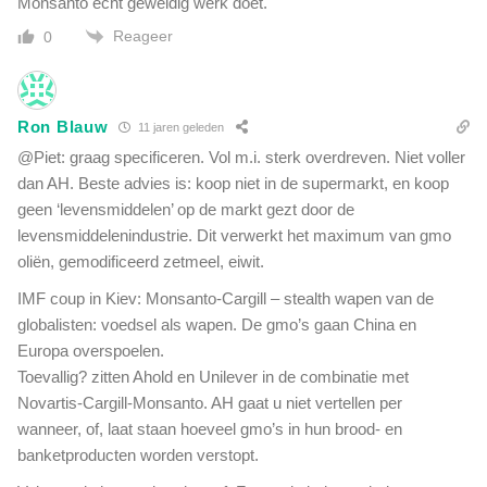
Monsanto echt geweldig werk doet.
e
Reageer
0
l
i
j
k
Ron Blauw
11 jaren geleden
e
n
@Piet: graag specificeren. Vol m.i. sterk overdreven. Niet voller
l
dan AH. Beste advies is: koop niet in de supermarkt, en koop
a
geen ‘levensmiddelen’ op de markt gezt door de
n
levensmiddelenindustrie. Dit verwerkt het maximum van gmo
g
oliën, gemodificeerd zetmeel, eiwit.
e
v
IMF coup in Kiev: Monsanto-Cargill – stealth wapen van de
i
globalisten: voedsel als wapen. De gmo’s gaan China en
n
Europa overspoelen.
g
Toevallig? zitten Ahold en Unilever in de combinatie met
e
Novartis-Cargill-Monsanto. AH gaat u niet vertellen per
r
wanneer, of, laat staan hoeveel gmo’s in hun brood- en
s
"
banketproducten worden verstopt.