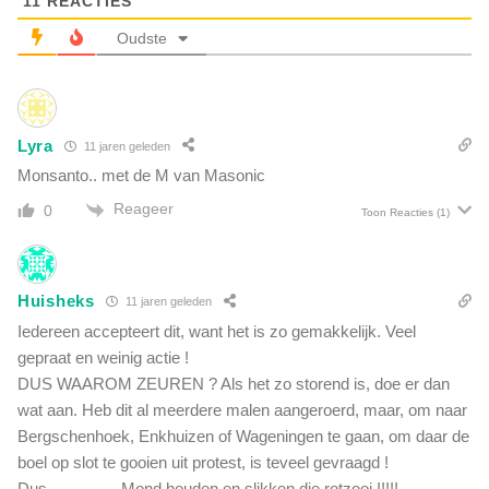
11
REACTIES
m
d
t
Oudste
e
o
n
p
i
s
s
t
v
Lyra
e
11 jaren geleden
a
r
Monsanto.. met de M van Masonic
n
f
d
Reageer
0
Toon Reacties
(1)
b
e
e
s
d
l
d
a
Huisheks
11 jaren geleden
a
v
Iedereen accepteert dit, want het is zo gemakkelijk. Veel
t
e
b
gepraat en weinig actie !
r
u
DUS WAAROM ZEUREN ? Als het zo storend is, doe er dan
n
i
wat aan. Heb dit al meerdere malen aangeroerd, maar, om naar
i
t
j
Bergschenhoek, Enkhuizen of Wageningen te gaan, om daar de
e
i
boel op slot te gooien uit protest, is teveel gevraagd !
n
s
Dus…………. Mond houden en slikken die rotzooi !!!!!