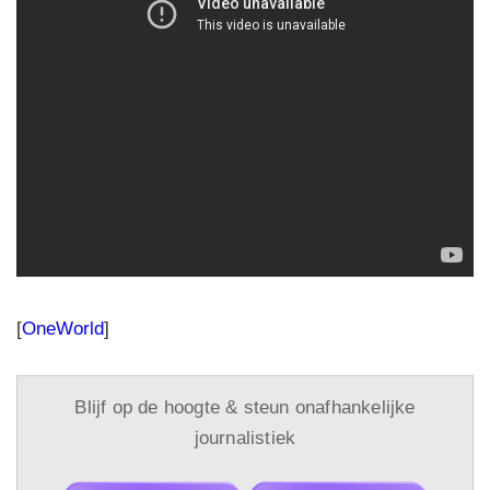
[
OneWorld
]
Blijf op de hoogte & steun onafhankelijke
journalistiek