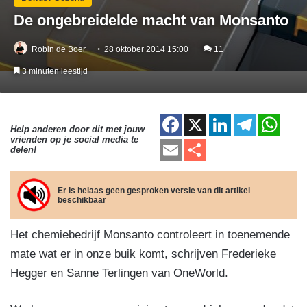
De ongebreidelde macht van Monsanto
Robin de Boer
28 oktober 2014 15:00
11
3 minuten leestijd
F
X
Li
T
W
Help anderen door dit met jouw
vrienden op je social media te
a
n
el
h
E
D
delen!
c
k
e
at
m
el
e
e
gr
s
ail
e
Er is helaas geen gesproken versie van dit artikel
beschikbaar
b
dI
a
A
n
o
n
m
p
Het chemiebedrijf Monsanto controleert in toenemende
o
p
mate wat er in onze buik komt, schrijven Frederieke
k
Hegger en Sanne Terlingen van OneWorld.