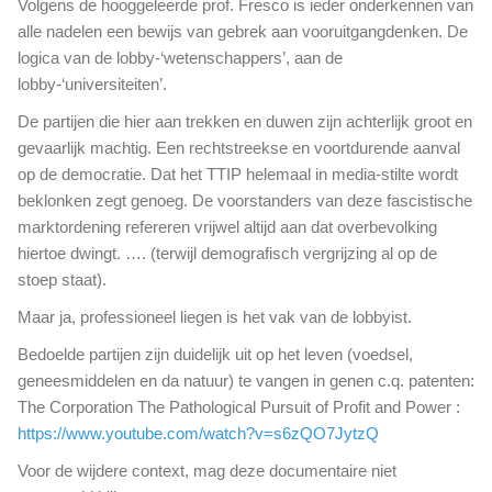
Volgens de hooggeleerde prof. Fresco is ieder onderkennen van
alle nadelen een bewijs van gebrek aan vooruitgangdenken. De
logica van de lobby-‘wetenschappers’, aan de
lobby-‘universiteiten’.
De partijen die hier aan trekken en duwen zijn achterlijk groot en
gevaarlijk machtig. Een rechtstreekse en voortdurende aanval
op de democratie. Dat het TTIP helemaal in media-stilte wordt
beklonken zegt genoeg. De voorstanders van deze fascistische
marktordening refereren vrijwel altijd aan dat overbevolking
hiertoe dwingt. …. (terwijl demografisch vergrijzing al op de
stoep staat).
Maar ja, professioneel liegen is het vak van de lobbyist.
Bedoelde partijen zijn duidelijk uit op het leven (voedsel,
geneesmiddelen en da natuur) te vangen in genen c.q. patenten:
The Corporation The Pathological Pursuit of Profit and Power :
https://www.youtube.com/watch?v=s6zQO7JytzQ
Voor de wijdere context, mag deze documentaire niet