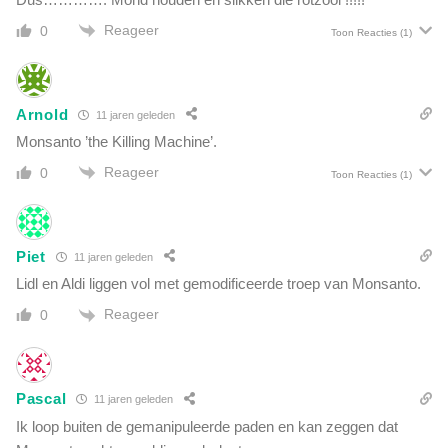
a
v
a
Reageer
0
e
Toon Reacties
(1)
r
r
d
d
s
r
e
Arnold
11 jaren geleden
a
n
a
Monsanto ’the Killing Machine’.
b
i
e
Reageer
0
Toon Reacties
(1)
d
s
t
a
a
Piet
11 jaren geleden
n
Lidl en Aldi liggen vol met gemodificeerde troep van Monsanto.
:
Reageer
0
"
V
r
i
Pascal
11 jaren geleden
e
n
Ik loop buiten de gemanipuleerde paden en kan zeggen dat
d