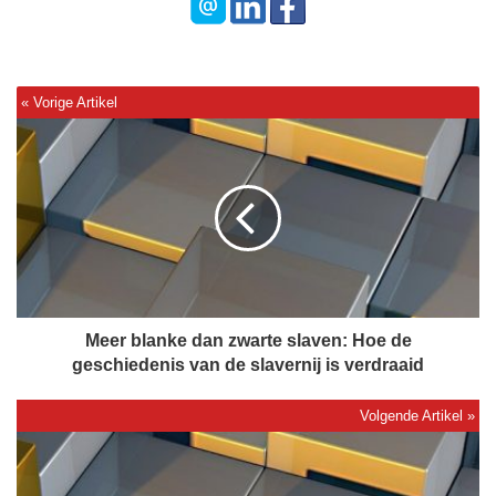
M
e
e
r
b
l
a
n
k
e
Meer blanke dan zwarte slaven: Hoe de
d
geschiedenis van de slavernij is verdraaid
a
n
z
A
w
r
a
e