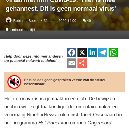
gehannest. Dit is geen normaal virus’
Robin de Boer
31 maart 2020 14:00
40
1 minuut leestijd
F
X
Li
T
W
Help door deze info met anderen
a
n
el
h
E
D
op je social netwerk te delen!
c
k
e
at
m
el
e
e
gr
s
ail
e
Er is helaas geen gesproken versie van dit artikel
beschikbaar
b
dI
a
A
n
o
n
m
p
Het coronavirus is gemaakt in een lab. De bewijzen
o
p
hebben we, zegt taalkundige, documentairemaker en
k
voormalig NineForNews-columnist Janet Ossebaard in
het programma
Het Panel
van omroep
Ongehoord