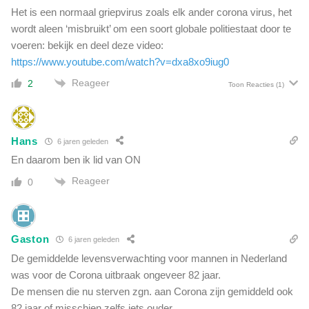
Het is een normaal griepvirus zoals elk ander corona virus, het
wordt aleen ‘misbruikt’ om een soort globale politiestaat door te
voeren: bekijk en deel deze video:
https://www.youtube.com/watch?v=dxa8xo9iug0
Reageer
2
Toon Reacties
(1)
Hans
6 jaren geleden
En daarom ben ik lid van ON
Reageer
0
Gaston
6 jaren geleden
De gemiddelde levensverwachting voor mannen in Nederland
was voor de Corona uitbraak ongeveer 82 jaar.
De mensen die nu sterven zgn. aan Corona zijn gemiddeld ook
82 jaar of misschien zelfs iets ouder.