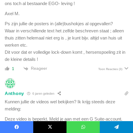
ons toch al bestaande EGO- leving !
Axel M.
Ps zijn jullie de posters in (alle)bushokjes al opgevallen?
Waar in verschillende text het zelfde beschreven staat ; alleen
thuis zitten helemaal niet erg is , je kunt bijv. altijd van huis uit
werken etc.
Dit voor dat er volledige lock-down komt , hersenspoeling zit in
de kleine details !
Reageer
1
Toon Reacties
(3)
Anthony
6 jaren geleden
Kunnen jullie de videos wel bekijken? Ik krijg steeds deze
melding:
Deze video is beperkt. Meld je aan met een G Suite-account.
Reageer
0
Facebook
X
WhatsApp
Telegram