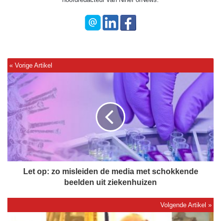
L
e
t
o
p
:
z
o
m
i
Let op: zo misleiden de media met schokkende
s
beelden uit ziekenhuizen
l
e
i
K