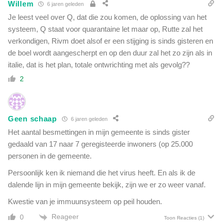
Willem
6 jaren geleden
e
a
n
Je leest veel over Q, dat die zou komen, de oplossing van het
t
systeem, Q staat voor quarantaine let maar op, Rutte zal het
e
verkondigen, Rivm doet alsof er een stijging is sinds gisteren en
n
h
de boel wordt aangescherpt en op den duur zal het zo zijn als in
a
italie, dat is het plan, totale ontwrichting met als gevolg??
a
2
l
t
E
U
Geen schaap
6 jaren geleden
-
Het aantal besmettingen in mijn gemeente is sinds gister
v
gedaald van 17 naar 7 geregisteerde inwoners (op 25.000
l
personen in de gemeente.
a
g
Persoonlijk ken ik niemand die het virus heeft. En als ik de
w
dalende lijn in mijn gemeente bekijk, zijn we er zo weer vanaf.
e
g
Kwestie van je immuunsysteem op peil houden.
Reageer
0
Toon Reacties
(1)