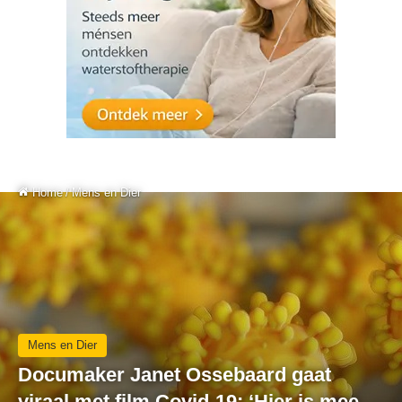
Home
/
Mens en Dier
Mens en Dier
Documaker Janet Ossebaard gaat
viraal met film Covid-19: ‘Hier is mee