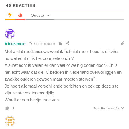
r
e
40
REACTIES
I
b
t
Oudste
e
a
e
l
l
i
d
a
e
Virusmoe
6 jaren geleden
a
n
n
Met al dat medianieuws weet ik het niet meer hoor. Is dit virus
u
s
nu wel echt of is het complete onzin?
i
e
Als het echt is vallen er dan veel of weinig doden door? En is
t
K
z
het echt waar dat die IC bedden in Nederland overvol liggen en
a
i
zwakke ouderen gewoon maar moeten sterven?
m
e
Je hoort allemaal verschillende berichten en ook op deze site
e
k
r
zijn ze steeds tegenstrijdig.
e
i
Wordt er een beetje moe van.
n
s
h
0
Toon Reacties
(12)
h
u
e
i
t
z
z