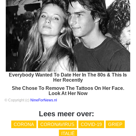
Everybody Wanted To Date Her In The 80s & This Is
Her Recently
She Chose To Remove The Tattoos On Her Face.
Look At Her Now
© Copyright (c)
NineForNews.nl
Lees meer over:
CORONA
CORONAVIRUS
COVID-19
GRIEP
ITALIË