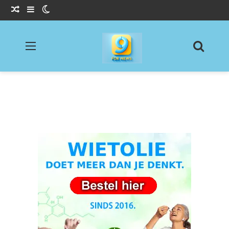
Willekeurig Artikel
Sidebar
Switch skin
Menu
Zoeke