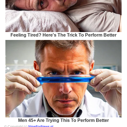
Feeling Tired? Here's The Trick To Perform Better
Men 45+ Are Trying This To Perform Better
© Copyright (c)
NineForNews.nl