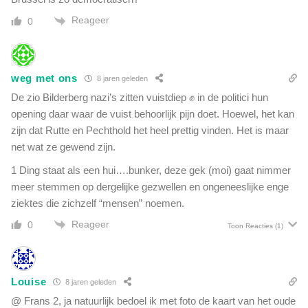
Reageer
0
weg met ons
8 jaren geleden
De zio Bilderberg nazi’s zitten vuistdiep ✊ in de politici hun
opening daar waar de vuist behoorlijk pijn doet. Hoewel, het kan
zijn dat Rutte en Pechthold het heel prettig vinden. Het is maar
net wat ze gewend zijn.
1 Ding staat als een hui….bunker, deze gek (moi) gaat nimmer
meer stemmen op dergelijke gezwellen en ongeneeslijke enge
ziektes die zichzelf “mensen” noemen.
Reageer
0
Toon Reacties
(1)
Louise
8 jaren geleden
@ Frans 2, ja natuurlijk bedoel ik met foto de kaart van het oude