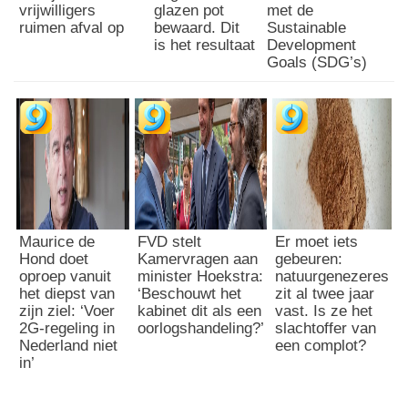
vrijwilligers
glazen pot
met de
ruimen afval op
bewaard. Dit
Sustainable
is het resultaat
Development
Goals (SDG’s)
Maurice de
FVD stelt
Er moet iets
Hond doet
Kamervragen aan
gebeuren:
oproep vanuit
minister Hoekstra:
natuurgenezeres
het diepst van
‘Beschouwt het
zit al twee jaar
zijn ziel: ‘Voer
kabinet dit als een
vast. Is ze het
2G-regeling in
oorlogshandeling?’
slachtoffer van
Nederland niet
een complot?
in’