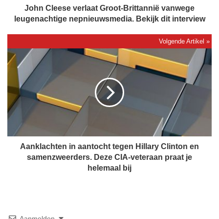
e
John Cleese verlaat Groot-Brittannië vanwege
v
leugenachtige nepnieuwsmedia. Bekijk dit interview
e
r
l
A
a
a
a
n
t
k
G
l
r
a
o
c
o
h
t
t
-
e
Aanklachten in aantocht tegen Hillary Clinton en
B
n
samenzweerders. Deze CIA-veteraan praat je
r
i
helemaal bij
i
n
t
a
t
a
a
n
n
t
Aanmelden