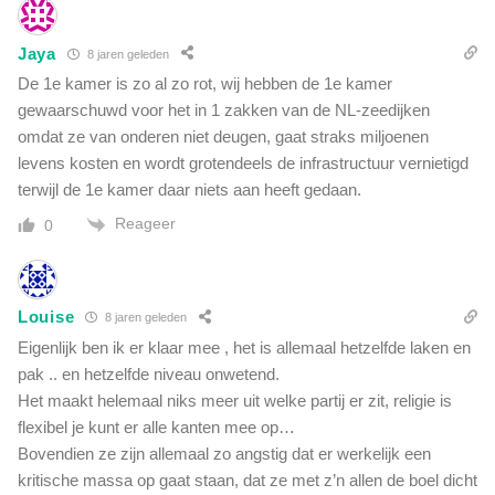
z
k
e
d
C
Jaya
8 jaren geleden
i
I
De 1e kamer is zo al zo rot, wij hebben de 1e kamer
t
A
gewaarschuwd voor het in 1 zakken van de NL-zeedijken
i
-
n
omdat ze van onderen niet deugen, gaat straks miljoenen
v
t
levens kosten en wordt grotendeels de infrastructuur vernietigd
e
e
terwijl de 1e kamer daar niets aan heeft gedaan.
t
r
e
Reageer
0
v
r
i
a
e
a
w
n
Louise
8 jaren geleden
p
Eigenlijk ben ik er klaar mee , het is allemaal hetzelfde laken en
r
pak .. en hetzelfde niveau onwetend.
a
Het maakt helemaal niks meer uit welke partij er zit, religie is
a
t
flexibel je kunt er alle kanten mee op…
j
Bovendien ze zijn allemaal zo angstig dat er werkelijk een
e
kritische massa op gaat staan, dat ze met z’n allen de boel dicht
h