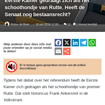
Eerste Kamer gedraagt zich als het
schoothondje van Rutte. Heeft de
Senaat nog bestaansrecht?
Robin de Boer
16 juli 2018 12:00
12
1 minuut leestijd
F
X
Li
T
W
Help anderen door deze info met
jouw vrienden op je social media
a
n
el
h
E
D
te delen!
c
k
e
at
m
el
e
e
gr
s
ail
e
Er is helaas geen gesproken versie van dit artikel
beschikbaar
b
dI
a
A
n
o
n
m
p
Tijdens het debat over het referendum heeft de Eerste
o
p
Kamer zich gedragen als het schoothondje van premier
k
Rutte. Dat stelt historicus Frank Ankersmit in
de
Volkskrant
.