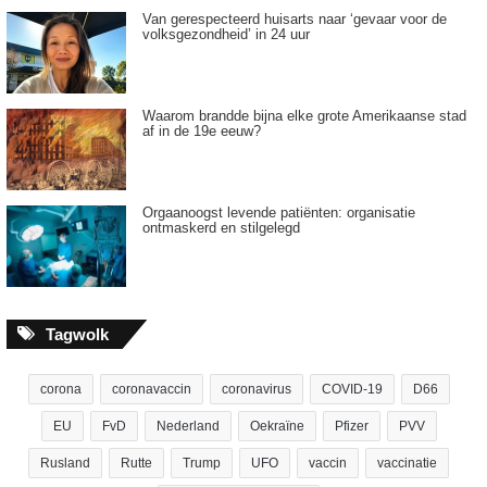
Van gerespecteerd huisarts naar ‘gevaar voor de
volksgezondheid’ in 24 uur
Waarom brandde bijna elke grote Amerikaanse stad
af in de 19e eeuw?
Orgaanoogst levende patiënten: organisatie
ontmaskerd en stilgelegd
Tagwolk
corona
coronavaccin
coronavirus
COVID-19
D66
EU
FvD
Nederland
Oekraïne
Pfizer
PVV
Rusland
Rutte
Trump
UFO
vaccin
vaccinatie