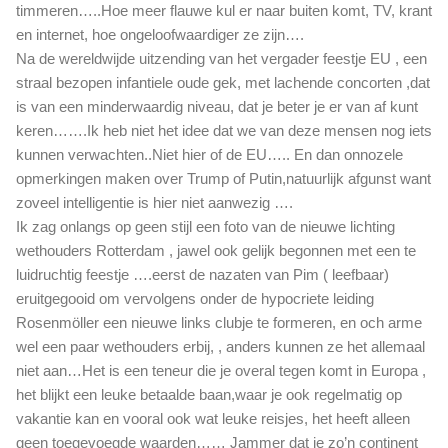
timmeren…..Hoe meer flauwe kul er naar buiten komt, TV, krant
e
en internet, hoe ongeloofwaardiger ze zijn….
l
Na de wereldwijde uitzending van het vergader feestje EU , een
e
straal bezopen infantiele oude gek, met lachende concorten ,dat
m
a
is van een minderwaardig niveau, dat je beter je er van af kunt
a
keren…….Ik heb niet het idee dat we van deze mensen nog iets
l
kunnen verwachten..Niet hier of de EU….. En dan onnozele
b
opmerkingen maken over Trump of Putin,natuurlijk afgunst want
i
zoveel intelligentie is hier niet aanwezig ….
j
Ik zag onlangs op geen stijl een foto van de nieuwe lichting
wethouders Rotterdam , jawel ook gelijk begonnen met een te
luidruchtig feestje ….eerst de nazaten van Pim ( leefbaar)
eruitgegooid om vervolgens onder de hypocriete leiding
Rosenmöller een nieuwe links clubje te formeren, en och arme
wel een paar wethouders erbij, , anders kunnen ze het allemaal
niet aan…Het is een teneur die je overal tegen komt in Europa ,
het blijkt een leuke betaalde baan,waar je ook regelmatig op
vakantie kan en vooral ook wat leuke reisjes, het heeft alleen
geen toegevoegde waarden…… Jammer dat je zo’n continent