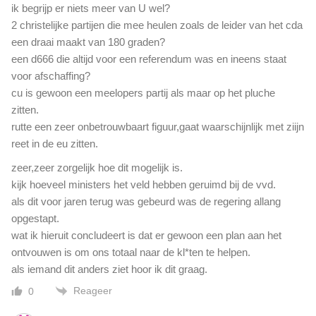
g
ik begrijp er niets meer van U wel?
o
e
n
2 christelijke partijen die mee heulen zoals de leider van het cda
n
e
een draai maakt van 180 graden?
e
n
een d666 die altijd voor een referendum was en ineens staat
p
s
n
voor afschaffing?
a
i
cu is gewoon een meelopers partij als maar op het pluche
m
e
zitten.
e
u
rutte een zeer onbetrouwbaart figuur,gaat waarschijnlijk met ziijn
n
w
z
reet in de eu zitten.
s
w
m
zeer,zeer zorgelijk hoe dit mogelijk is.
e
e
kijk hoeveel ministers het veld hebben geruimd bij de vvd.
e
d
r
als dit voor jaren terug was gebeurd was de regering allang
i
d
opgestapt.
a
e
wat ik hieruit concludeert is dat er gewoon een plan aan het
.
r
ontvouwen is om ons totaal naar de kl*ten te helpen.
B
s
e
als iemand dit anders ziet hoor ik dit graag.
.
k
D
Reageer
0
i
e
j