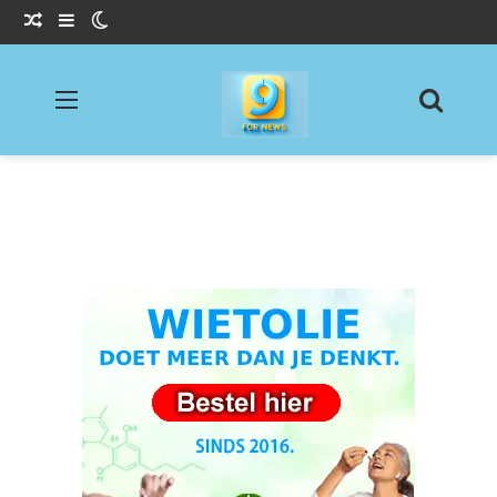
Willekeurig Artikel
Sidebar
Switch skin
Menu
Zoeke