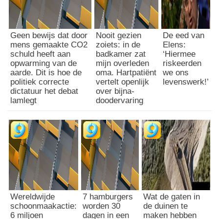
Geen bewijs dat door
Nooit gezien
De eed van
mens gemaakte CO2
zoiets: in de
Elens:
schuld heeft aan
badkamer zat
‘Hiermee
opwarming van de
mijn overleden
riskeerden
aarde. Dit is hoe de
oma. Hartpatiënt
we ons
politiek correcte
vertelt openlijk
levenswerk!’
dictatuur het debat
over bijna-
lamlegt
doodervaring
Wereldwijde
7 hamburgers
Wat de gaten in
schoonmaakactie:
worden 30
de duinen te
6 miljoen
dagen in een
maken hebben