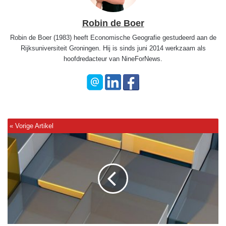
Robin de Boer
Robin de Boer (1983) heeft Economische Geografie gestudeerd aan de
Rijksuniversiteit Groningen. Hij is sinds juni 2014 werkzaam als
hoofdredacteur van NineForNews.
J
o
h
n
C
l
e
e
s