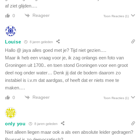
af ziet glijden….
Reageer
0
Toon Reacties
(1)
Louise
8 jaren geleden
Hallo @ jaya alles goed met je? Tijd niet gezien….
Maar ik heb een vraag voor je, ik zag onlangs een foto van
Groningen uit 1700.. en toen stond Groningen voor een groot
deel nog onder water… Denk jij dat de bodem daarom zo
instabiel is i.v.m dat aardgas, of heeft dat er niets mee te
maken….
Reageer
0
Toon Reacties
(1)
only you
8 jaren geleden
Niet alleen liegen maar ook a als een absolute leider gedragen?
Brussel is zo democratisch?