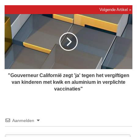
r
i
j
"
f
G
t
o
b
u
r
v
i
e
e
r
f
n
a
e
a
u
"Gouverneur Californië zegt 'ja' tegen het vergiftigen
n
r
van kinderen met kwik en aluminium in verplichte
m
C
vaccinaties"
i
a
n
l
i
i
s
f
t
o
Aanmelden
e
r
r
n
D