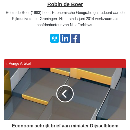
Robin de Boer
Robin de Boer (1983) heeft Economische Geografie gestudeerd aan de
Rijksuniversiteit Groningen. Hij is sinds juni 2014 werkzaam als
hoofdredacteur van NineForNews.
E
c
o
n
o
o
m
s
c
h
Econoom schrijft brief aan minister Dijsselbloem