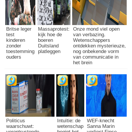
Britse leger
Massaprotest:
Onze mond viel open
test
kijk hoe de
van verbazing.
kinderen
boeren
Wetenschappers
zonder
Duitsland
ontdekken mysterieuze,
toestemming
platleggen
nog onbekende vorm
ouders
van communicatie in
het brein
Politicus
Intuïtie: de
WEF-knecht
waarschuwt:
wetenschap
Sanna Marin
verontrustende
begint het
verliest Finse