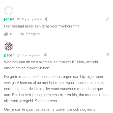
k
w
i
jenne
k
11 jaren geleden
e
Hier bestaat maar één term voor “”schorem””!
n
Reageer
0
a
l
u
m
peter
11 jaren geleden
i
Waarom kan dit toch allemaal zo makkelijk? Nou, wellicht
n
i
omdat het zo makkelijk kan?
u
De grote massa heeft heel andere zorgen dan bijv algemeen
m
welzijn. Alleen nu al nu met het mooie weer moet je toch echt
i
n
eerst nog naar de kiloknaller want vanavond moet de bb-que
v
aan. En dan heb je nog geeneens bier en fris, dat moet ook nog
e
allemaal geregeld. Stress stress…
r
Om je dan te gaan verdiepen in zaken die ook nog eens
p