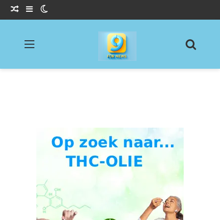
Willekeurig Artikel
Sidebar
Switch skin
Menu
Zoeke