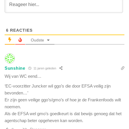
i
i
ë
j
z
s
e
s
g
e
6
REACTIES
t
l
'
Oudste
b
j
l
a
o
'
e
t
m
Sunshine
e
11 jaren geleden
g
Wij van WC eend…
e
‘EC-voorzitter Juncker wil ggo’s die door EFSA veilig zijn
n
bevonden…’
h
e
Er zíjn geen veilige ggo’s/gmo’s of hoe je de Frankenfoods wilt
t
noemen.
v
Als de EFSA wel gmo’s goedkeurt is dat bewijs genoeg dat het
e
agentschap beter opgeheven kan worden.
r