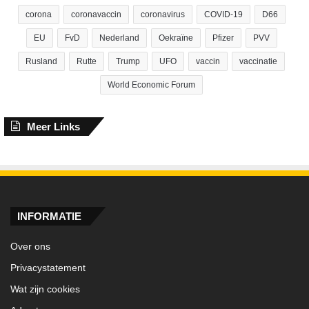
corona
coronavaccin
coronavirus
COVID-19
D66
EU
FvD
Nederland
Oekraïne
Pfizer
PVV
Rusland
Rutte
Trump
UFO
vaccin
vaccinatie
World Economic Forum
Meer Links
INFORMATIE
Over ons
Privacystatement
Wat zijn cookies