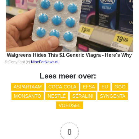
Walgreens Hides This $1 Generic Viagra - Here's Why
© Copyright (c)
NineForNews.nl
Lees meer over:
ASPARTAAM
COCA-COLA
EFSA
EU
GGO
MONSANTO
NESTLÉ
SÉRALINI
SYNGENTA
VOEDSEL
0