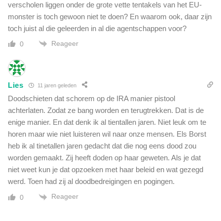
l
verscholen liggen onder de grote vette tentakels van het EU-
i
monster is toch gewoon niet te doen? En waarom ook, daar zijn
c
toch juist al die geleerden in al die agentschappen voor?
h
Reageer
0
t
e
v
a
Lies
11 jaren geleden
c
c
Doodschieten dat schorem op de IRA manier pistool
i
achterlaten. Zodat ze bang worden en terugtrekken. Dat is de
n
enige manier. En dat denk ik al tientallen jaren. Niet leuk om te
a
horen maar wie niet luisteren wil naar onze mensen. Els Borst
t
heb ik al tinetallen jaren gedacht dat die nog eens dood zou
i
worden gemaakt. Zij heeft doden op haar geweten. Als je dat
e
niet weet kun je dat opzoeken met haar beleid en wat gezegd
s
"
werd. Toen had zij al doodbedreigingen en pogingen.
Reageer
0