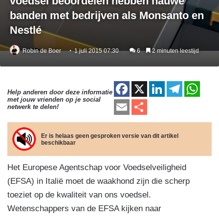
voedsel beoordelen hebben nauwe
banden met bedrijven als Monsanto en
Nestlé
Robin de Boer
1 juli 2015 07:30
6
2 minuten leestijd
F
X
Li
T
W
Help anderen door deze informatie
met jouw vrienden op je social
a
n
el
h
E
D
netwerk te delen!
c
k
e
at
m
el
e
e
gr
s
ail
e
Er is helaas geen gesproken versie van dit artikel
beschikbaar
b
dI
a
A
n
o
n
m
p
Het Europese Agentschap voor Voedselveiligheid
o
p
(EFSA) in Italië moet de waakhond zijn die scherp
k
toeziet op de kwaliteit van ons voedsel.
Wetenschappers van de EFSA kijken naar