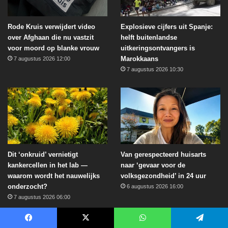
Rode Kruis verwijdert video
Explosieve cijfers uit Spanje:
over Afghaan die nu vastzit
helft buitenlandse
voor moord op blanke vrouw
uitkeringsontvangers is
Marokkaans
7 augustus 2026 12:00
7 augustus 2026 10:30
Dit ‘onkruid’ vernietigt
Van gerespecteerd huisarts
kankercellen in het lab —
naar ‘gevaar voor de
waarom wordt het nauwelijks
volksgezondheid’ in 24 uur
onderzocht?
6 augustus 2026 16:00
7 augustus 2026 06:00
Vorige
Volgende
Facebook
X
WhatsApp
Telegram