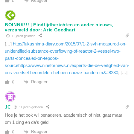
g
Reageer
0
i
f
t
BOINNK!!! | Eindtijdberichten en ander nieuws,
i
verzameld door: Arie Goedhart
g
11 jaren geleden
e
[…]
http://fukushima-diary.com/2015/07/1-2-svh-measured-on-
n
v
unidentified-substance-overflowing-of-reactor-2-vessel-two-
a
parts-concealed-on-tepcos-
n
sourcehttps://www.ninefornews.nl/experts-die-de-veiligheid-van-
k
ons-voedsel-beoordelen-hebben-nauwe-banden-m&#8230
; […]
i
Reageer
n
0
d
e
r
JC
e
11 jaren geleden
n
Hoe je het ook wil benaderen, academisch of niet, gaat maar
m
om 1 ding en da’s geld.
e
Reageer
0
t