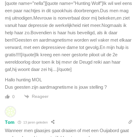
[quote name=”nella”][quote name=”Hunting Wolf”]Ik wil wel eens
een paar nachtjes in dit spookhuis doorbrengen.Dus men mag
mij uitnodigen.Mevrouw is nonverbaal door mij bekeken,en ziet
vanuit haar depressie de werkelijkheid niet meer.Nogmaals ik
help haar zo.Bovendien is haar huis beveiligd, als ik daar
ben!!Geesten en aardmagnetisme worden wel vaker met elkaar
verward, met een depressieve dame tot gevolg.En mijn hulp is
gratis!!!![/quote]Ik kreeg een neer gestorte piloot uit de 2e
wereldoorlog door toen ik bij mevr de Deugd reiki aan haar
gaf,hij woont daar zei hij…[/quote]
Hallo hunting MOL
Dus geesten zijn aardmagnetisme is jouw stelling ?
Reageer
0
Tom
13 jaren geleden
Wanneer men glaasjes gaat draaien of met een Ouijabord gaat