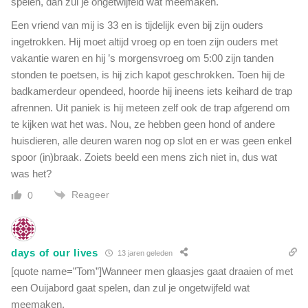
spelen, dan zul je ongetwijfeld wat meemaken.
Een vriend van mij is 33 en is tijdelijk even bij zijn ouders
ingetrokken. Hij moet altijd vroeg op en toen zijn ouders met
vakantie waren en hij ’s morgensvroeg om 5:00 zijn tanden
stonden te poetsen, is hij zich kapot geschrokken. Toen hij de
badkamerdeur opendeed, hoorde hij ineens iets keihard de trap
afrennen. Uit paniek is hij meteen zelf ook de trap afgerend om
te kijken wat het was. Nou, ze hebben geen hond of andere
huisdieren, alle deuren waren nog op slot en er was geen enkel
spoor (in)braak. Zoiets beeld een mens zich niet in, dus wat
was het?
Reageer
0
days of our lives
13 jaren geleden
[quote name=”Tom”]Wanneer men glaasjes gaat draaien of met
een Ouijabord gaat spelen, dan zul je ongetwijfeld wat
meemaken.