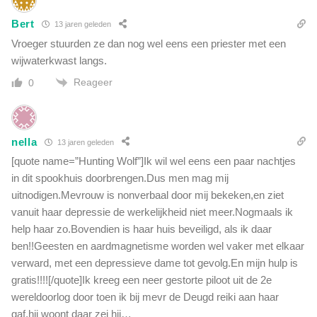
Bert
13 jaren geleden
Vroeger stuurden ze dan nog wel eens een priester met een
wijwaterkwast langs.
Reageer
0
nella
13 jaren geleden
[quote name=”Hunting Wolf”]Ik wil wel eens een paar nachtjes
in dit spookhuis doorbrengen.Dus men mag mij
uitnodigen.Mevrouw is nonverbaal door mij bekeken,en ziet
vanuit haar depressie de werkelijkheid niet meer.Nogmaals ik
help haar zo.Bovendien is haar huis beveiligd, als ik daar
ben!!Geesten en aardmagnetisme worden wel vaker met elkaar
verward, met een depressieve dame tot gevolg.En mijn hulp is
gratis!!!![/quote]Ik kreeg een neer gestorte piloot uit de 2e
wereldoorlog door toen ik bij mevr de Deugd reiki aan haar
gaf,hij woont daar zei hij…