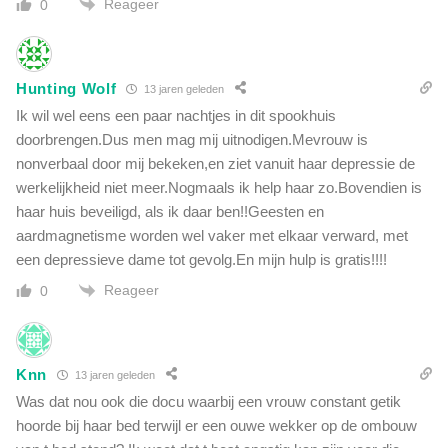
Reageer
0
s
c
h
e
Hunting Wolf
13 jaren geleden
r
e
Ik wil wel eens een paar nachtjes in dit spookhuis
b
doorbrengen.Dus men mag mij uitnodigen.Mevrouw is
e
nonverbaal door mij bekeken,en ziet vanuit haar depressie de
l
werkelijkheid niet meer.Nogmaals ik help haar zo.Bovendien is
l
haar huis beveiligd, als ik daar ben!!Geesten en
e
aardmagnetisme worden wel vaker met elkaar verward, met
n
een depressieve dame tot gevolg.En mijn hulp is gratis!!!!
t
e
Reageer
0
b
e
w
a
Knn
13 jaren geleden
p
Was dat nou ook die docu waarbij een vrouw constant getik
e
hoorde bij haar bed terwijl er een ouwe wekker op de ombouw
n