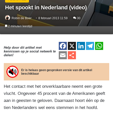
Het spookt in Nederland (video)
Robin de Boer
8 februari 2013 11:59
30
2 minuten leestijd
F
X
Li
T
W
Help door dit artikel met
kennissen op je social netwerk te
a
n
el
h
E
D
delen!
c
k
e
at
m
el
e
e
gr
s
ail
e
Er is helaas geen gesproken versie van dit artikel
beschikbaar
b
dI
a
A
n
o
n
m
p
Het contact met het onverklaarbare neemt een grote
o
p
vlucht. Ongeveer 45 procent van de Amerikanen geeft
k
aan in geesten te geloven. Daarnaast hoort één op de
tien Nederlanders wel eens stemmen in het hoofd.