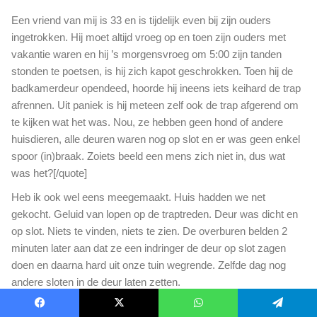
Een vriend van mij is 33 en is tijdelijk even bij zijn ouders
ingetrokken. Hij moet altijd vroeg op en toen zijn ouders met
vakantie waren en hij ’s morgensvroeg om 5:00 zijn tanden
stonden te poetsen, is hij zich kapot geschrokken. Toen hij de
badkamerdeur opendeed, hoorde hij ineens iets keihard de trap
afrennen. Uit paniek is hij meteen zelf ook de trap afgerend om
te kijken wat het was. Nou, ze hebben geen hond of andere
huisdieren, alle deuren waren nog op slot en er was geen enkel
spoor (in)braak. Zoiets beeld een mens zich niet in, dus wat
was het?[/quote]
Heb ik ook wel eens meegemaakt. Huis hadden we net
gekocht. Geluid van lopen op de traptreden. Deur was dicht en
op slot. Niets te vinden, niets te zien. De overburen belden 2
minuten later aan dat ze een indringer de deur op slot zagen
doen en daarna hard uit onze tuin wegrende. Zelfde dag nog
andere sloten in de deur laten zetten.
Reageer
0
Facebook
X
WhatsApp
Telegram