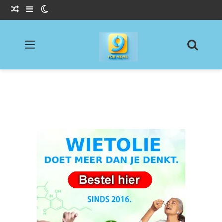
Willekeurig Artikel
Sidebar
Switch skin
Menu
Zoeke