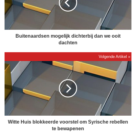
e
n
a
a
r
d
Buitenaardsen mogelijk dichterbij dan we ooit
s
dachten
e
n
m
W
o
i
g
t
e
t
l
e
i
H
j
u
k
i
d
s
i
b
Witte Huis blokkeerde voorstel om Syrische rebellen
c
l
te bewapenen
h
o