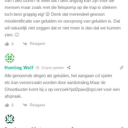
van t bed stond? Ik weet dat t best angstig kan zijn voor die
e
n
mensen maar zoals met die fietspomp op die trap is stiekem
toch best grappig eig! 😛 Denk dat merendeel gewoon
misidentificatie van geluiden en oorsprong van geluiden is. Dat
wil natuurlijk niet zeggen dat er niet meer is dan dat we kunnen
zien. 🙂
Reageer
0
Hunting Wolf
13 jaren geleden
Alle genoemde dingen als geluiden, het aangaan cd speler
etc.kan veroorzaakt worden door aardstraling.Maar de
Ghostbuster komt bij u op
verzoek!!pd2paw@qsl.net
voor een
afspraak.
Reageer
0