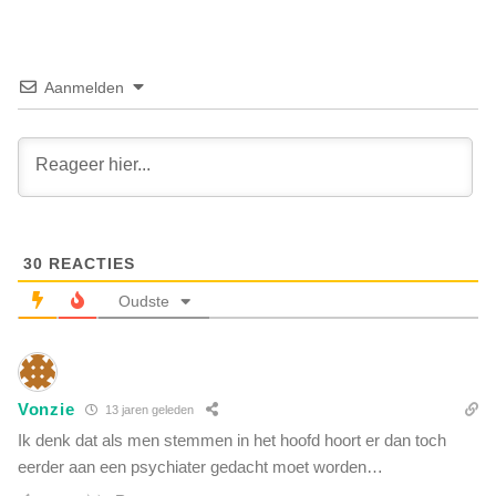
t
k
e
k
r
e
b
e
Aanmelden
i
r
j
d
d
e
a
v
n
o
w
o
e
r
o
30
REACTIES
s
o
t
Oudste
i
e
t
l
d
o
a
m
c
Vonzie
13 jaren geleden
S
h
y
Ik denk dat als men stemmen in het hoofd hoort er dan toch
t
r
eerder aan een psychiater gedacht moet worden…
e
i
n