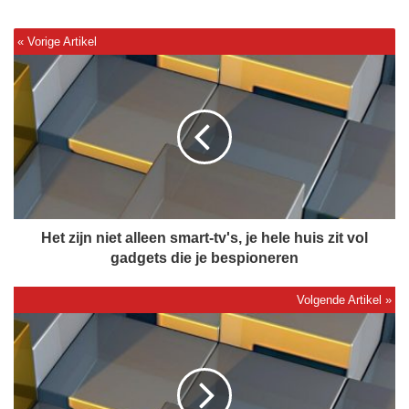
H
e
t
z
i
j
n
n
i
e
Het zijn niet alleen smart-tv's, je hele huis zit vol
t
gadgets die je bespioneren
a
l
l
L
e
a
e
n
n
d
s
d