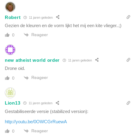
Robert
11 jaren geleden
Gezien de kleuren en de vorm lijkt het mij een kite vlieger..;)
Reageer
0
new atheist world order
11 jaren geleden
Drone oid.
Reageer
0
Lion13
11 jaren geleden
Gestabiliseerde versie (stabilized version):
http://youtu.be/0OWCGrRuewA
Reageer
0