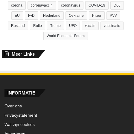
corona
coronavaccin
coronavirus
COVID-19
D66
EU
FvD
Nederland
Oekraïne
Pfizer
PVV
Rusland
Rutte
Trump
UFO
vaccin
vaccinatie
World Economic Forum
Meer Links
INFORMATIE
Over ons
Privacystatement
Wat zijn cookies
Adverteren