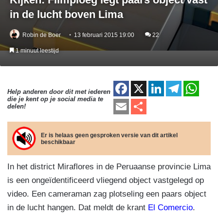
in de lucht boven Lima
Robin de Boer
13 februari 2015 19:00
22
1 minuut leestijd
F
X
Li
T
W
Help anderen door dit met iederen
die je kent op je social media te
a
n
el
h
E
D
delen!
c
k
e
at
m
el
e
e
gr
s
ail
e
Er is helaas geen gesproken versie van dit artikel
beschikbaar
b
dI
a
A
n
o
n
m
p
In het district Miraflores in de Peruaanse provincie Lima
o
p
is een ongeïdentificeerd vliegend object vastgelegd op
k
video. Een cameraman zag plotseling een paars object
in de lucht hangen. Dat meldt de krant
El Comercio
.