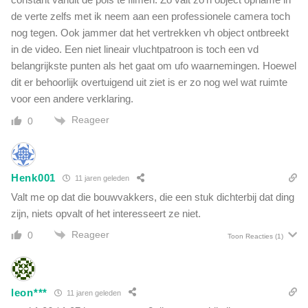
o
a
de verte zelfs met ik neem aan een professionele camera toch
n
r
nog tegen. Ook jammer dat het vertrekken vh object ontbreekt
e
l
r
in de video. Een niet lineair vluchtpatroon is toch een vd
e
e
belangrijkste punten als het gaat om ufo waarnemingen. Hoewel
s
n
dit er behoorlijk overtuigend uit ziet is er zo nog wel wat ruimte
?
voor een andere verklaring.
Reageer
0
Henk001
11 jaren geleden
Valt me op dat die bouwvakkers, die een stuk dichterbij dat ding
zijn, niets opvalt of het interesseert ze niet.
Reageer
0
Toon Reacties
(1)
leon***
11 jaren geleden