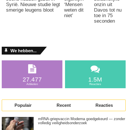
Syrië. Nieuwe studie legt
‘Mensen
onzin uit
smerige leugens bloot
weten dit
Davos tot nu
niet’
toe in 75
seconden
We hebben...
27.477
1.5M
Artikelen
Reacties
Populair
Recent
Reacties
mRNA-griepvaccin Moderna goedgekeurd — zonder
volledig veiligheidsonderzoek