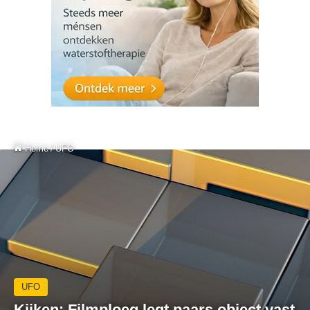
Home
/
UFO
UFO
Kijken: Filmploeg legt paars object vast