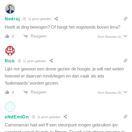
t
t
u
v
i
o
Nedroj
11 jaren geleden
n
l
v
Heeft at ding bewogen? Of hangt het nogsteeds boven lima?
g
a
a
Reageer
0
Toon Reacties
(1)
n
d
d
g
e
e
o
t
Rick
11 jaren geleden
o
s
Lijkt me gewoon een drone gezien de hoogte, je wilt niet weten
m
d
v
hoeveel er daarvan rondvliegen en dan vaak als iets
i
a
‘buitenaards’ worden gezien.
e
n
j
Reageer
0
Toon Reacties
(5)
p
e
r
b
i
e
n
s
eNdEmiOn
11 jaren geleden
s
p
Cameraman had wel ff een steunpunt mogen gebruiken ipv
C
i
h
constant vanuit de pols te filmen. Zo valt zo’n object opname in