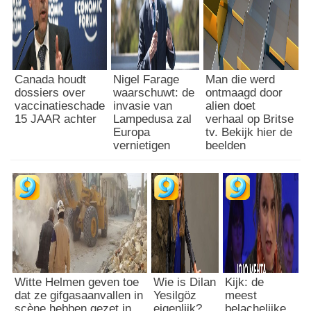
Canada houdt
Nigel Farage
Man die werd
dossiers over
waarschuwt: de
ontmaagd door
vaccinatieschade
invasie van
alien doet
15 JAAR achter
Lampedusa zal
verhaal op Britse
Europa
tv. Bekijk hier de
vernietigen
beelden
Witte Helmen geven toe
Wie is Dilan
Kijk: de
dat ze gifgasaanvallen in
Yesilgöz
meest
scène hebben gezet in
eigenlijk?
belachelijke