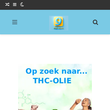
Willekeurig Artikel
Sidebar
Switch skin
Menu
Zoeke