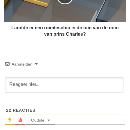
m
e
a
e
r
r
t
e
-
e
Landde er een ruimteschip in de tuin van de oom
t
n
van prins Charles?
v
r
'
u
s
i
,
m
j
t
Aanmelden
e
e
h
s
e
c
l
h
e
i
h
p
u
i
i
22
REACTIES
n
s
d
Oudste
z
e
i