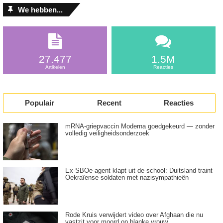
We hebben...
27.477
1.5M
Artikelen
Reacties
Populair
Recent
Reacties
mRNA-griepvaccin Moderna goedgekeurd — zonder
volledig veiligheidsonderzoek
Ex-SBOe-agent klapt uit de school: Duitsland traint
Oekraïense soldaten met nazisympathieën
Rode Kruis verwijdert video over Afghaan die nu
vastzit voor moord op blanke vrouw