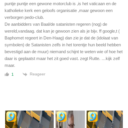
e
puntje puntje een gewone motorclub is ,is het vaticaan en de
e
katholieke kerk een geloofs organisatie ,maar gewoon een
n
verborgen pedo-club.
b
De aanbidders van Baal/de satanisten regeren (nog) de
e
l
wereld,vandaag. dat kan je gewoon zien als je bijv. ff google,t (
a
Baphomet regeert in Den-Haag) dan zie je dat de (idolaat van
n
symbolen) de Satanisten zelfs in het torentje hun beeld hebben
g
bevestigd aan de muur) niemand schijnt te weten wie of hoe het
r
daar is geplaatst maar het zit goed vast. zegt Rutte. …kijk zelf
i
maar.
j
k
Reageer
1
a
d
v
i
e
s