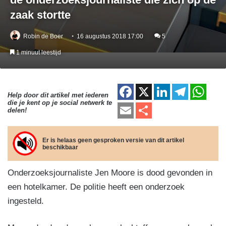
zaak stortte
Robin de Boer
16 augustus 2018 17:00
5
1 minuut leestijd
F
X
Li
T
W
Help door dit artikel met iederen
die je kent op je social netwerk te
a
n
el
h
E
D
delen!
c
k
e
at
m
el
e
e
gr
s
ail
e
Er is helaas geen gesproken versie van dit artikel
beschikbaar
b
dI
a
A
n
o
n
m
p
Onderzoeksjournaliste Jen Moore is dood gevonden in
o
p
een hotelkamer. De politie heeft een onderzoek
k
ingesteld.