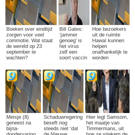
Boeken over eindtijd
Bill Gates:
Hoe bezoekers
zorgen voor veel
‘jammer
uit de ruimte
commotie. Wat staat
genoeg’ is
Hawaï kunnen
de wereld op 23
het virus
helpen
september te
zelf een
onafhankelijk te
wachten?
soort vaccin
worden
Meisje (8)
Schaduwregering
Hier legt Samsom,
geneest na
beseft nog
het maatje van
bijna-
steeds niet ‘dat
Timmermans, uit
doodervaring
de Nieuwe
hoe ze stiekem de