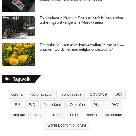
Explosieve cijfers uit Spanje: helft buitenlandse
uitkeringsontvangers is Marokkaans
Dit ‘onkruid’ vernietigt kankercellen in het lab —
waarom wordt het nauwelijks onderzocht?
Tagwolk
corona
coronavaccin
coronavirus
COVID-19
D66
EU
FvD
Nederland
Oekraïne
Pfizer
PVV
Rusland
Rutte
Trump
UFO
vaccin
vaccinatie
World Economic Forum