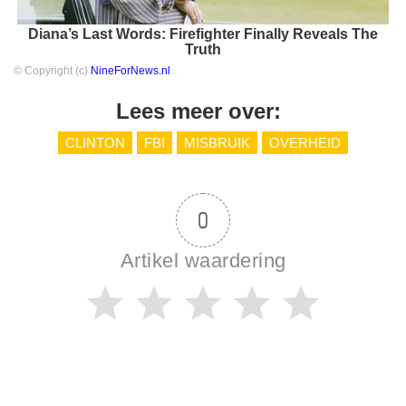
Diana’s Last Words: Firefighter Finally Reveals The
Truth
© Copyright (c)
NineForNews.nl
Lees meer over:
CLINTON
FBI
MISBRUIK
OVERHEID
0
Artikel waardering