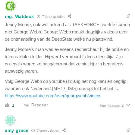
.
a
W
n
a
ing. Waldeck
7 jaren geleden
d
t
d
Jenny Moore, ook wel bekend als TASKFORCE, werkte samen
z
e
met George Webb. George Webb maakt dagelijks video’s over
o
u
de ontmanteling van de DeepState welke nu plaatsvind.
u
g
d
t
Jenny Moore’s man was eveneens rechercheur bij de politie en
i
v
tevens klokkeluider. Hij werd vermoord tijdens diensttijd. Zijn
t
o
collega’s waren zo bang/corrupt dat ze niet bij zijn begrafenis
k
o
aanwezig waren.
u
r
n
g
Volg George Webb op youtube (zolang het nog kan) en begrijp
n
e
waarom ook Nederland (MH17, ISIS) corrupt tot het bot is.
e
e
https://www.youtube.com/user/georgwebb/videos
n
n
z
Reageer
1
m
Toon Reacties
(1)
i
e
j
t
n
e
?
amy grace
7 jaren geleden
r