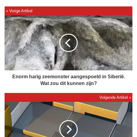
E
n
o
r
m
h
a
r
i
g
Enorm harig zeemonster aangespoeld in Siberië.
z
Wat zou dit kunnen zijn?
e
e
m
H
o
e
n
t
s
v
t
a
e