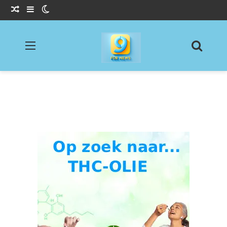
Willekeurig Artikel
Sidebar
Switch skin
Menu
Zoeke