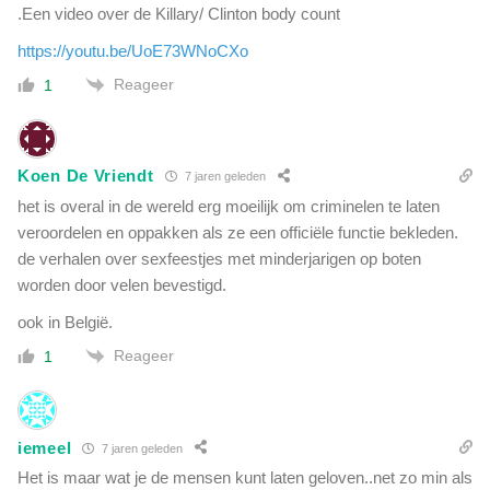
.
.Een video over de Killary/ Clinton body count
N
https://youtu.be/UoE73WNoCXo
V
K
Reageer
1
P
-
v
o
Koen De Vriendt
7 jaren geleden
o
het is overal in de wereld erg moeilijk om criminelen te laten
r
veroordelen en oppakken als ze een officiële functie bekleden.
z
de verhalen over sexfeestjes met minderjarigen op boten
i
worden door velen bevestigd.
t
t
ook in België.
e
r
Reageer
1
h
e
e
f
iemeel
7 jaren geleden
t
Het is maar wat je de mensen kunt laten geloven..net zo min als