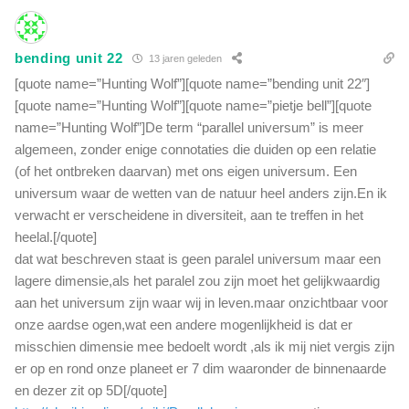
bending unit 22
13 jaren geleden
[quote name=”Hunting Wolf”][quote name=”bending unit 22″]
[quote name=”Hunting Wolf”][quote name=”pietje bell”][quote
name=”Hunting Wolf”]De term “parallel universum” is meer
algemeen, zonder enige connotaties die duiden op een relatie
(of het ontbreken daarvan) met ons eigen universum. Een
universum waar de wetten van de natuur heel anders zijn.En ik
verwacht er verscheidene in diversiteit, aan te treffen in het
heelal.[/quote]
dat wat beschreven staat is geen paralel universum maar een
lagere dimensie,als het paralel zou zijn moet het gelijkwaardig
aan het universum zijn waar wij in leven.maar onzichtbaar voor
onze aardse ogen,wat een andere mogenlijkheid is dat er
misschien dimensie mee bedoelt wordt ,als ik mij niet vergis zijn
er op en rond onze planeet er 7 dim waaronder de binnenaarde
en dezer zit op 5D[/quote]