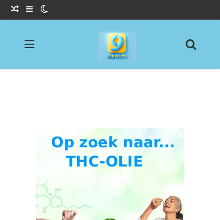
Willekeurig Artikel
Sidebar
Switch skin
Menu
Zoeke