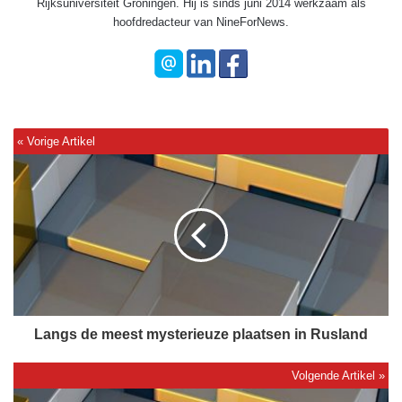
Rijksuniversiteit Groningen. Hij is sinds juni 2014 werkzaam als
hoofdredacteur van NineForNews.
L
a
n
g
s
d
e
m
e
e
Langs de meest mysterieuze plaatsen in Rusland
s
t
m
B