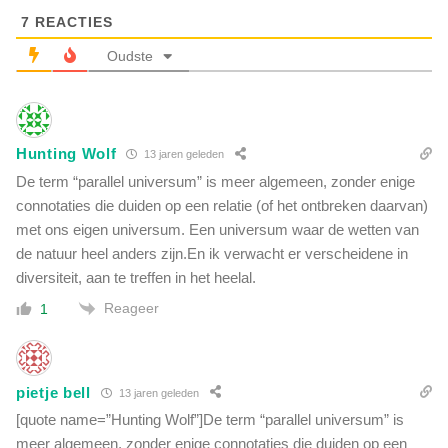
u
s
s
7
REACTIES
b
l
e
Oudste
a
s
n
t
d
a
a
Hunting Wolf
13 jaren geleden
n
g
De term “parallel universum” is meer algemeen, zonder enige
e
connotaties die duiden op een relatie (of het ontbreken daarvan)
w
met ons eigen universum. Een universum waar de wetten van
o
de natuur heel anders zijn.En ik verwacht er verscheidene in
o
diversiteit, aan te treffen in het heelal.
n
(
Reageer
1
v
i
d
e
pietje bell
13 jaren geleden
o
[quote name=”Hunting Wolf”]De term “parallel universum” is
)
meer algemeen, zonder enige connotaties die duiden op een