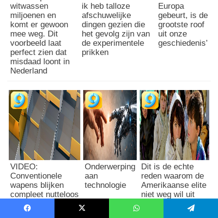
witwassen
ik heb talloze
Europa
miljoenen en
afschuwelijke
gebeurt, is de
komt er gewoon
dingen gezien die
grootste roof
mee weg. Dit
het gevolg zijn van
uit onze
voorbeeld laat
de experimentele
geschiedenis’
perfect zien dat
prikken
misdaad loont in
Nederland
VIDEO:
Onderwerping
Dit is de echte
Conventionele
aan
reden waarom de
wapens blijken
technologie
Amerikaanse elite
compleet nutteloos
niet weg wil uit
tegen UFO boven
Afghanistan
Peru
Facebook
X
WhatsApp
Telegram