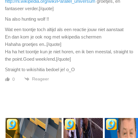
http://nl.wikipedia.org/wiki/Parallel_universum
groetjes, en
fantaseer verder.[/quote]
Na also hunting wolf !!
Wat een toontje toch altijd als een reactie jouw niet aanstaat
En dan kom je ook nog met wikipedia schermen
Hahaha groetjes en..[/quote]
Ha ha het toontje kun je niet horen, en ik ben meestal, straight to
the point.Goed week/end.[/quote]
Straight to wikishitia bedoel je! o_O
Reageer
0