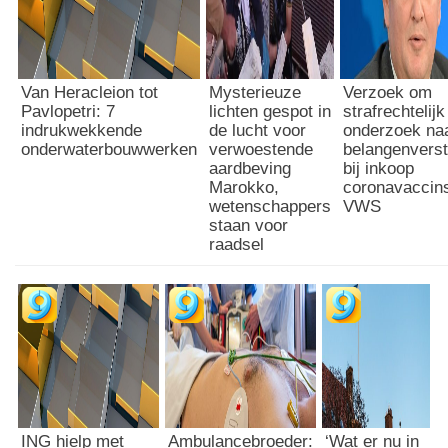
Van Heracleion tot
Mysterieuze
Verzoek om
Pavlopetri: 7
lichten gespot in
strafrechtelijk
indrukwekkende
de lucht voor
onderzoek na
onderwaterbouwwerken
verwoestende
belangenverst
aardbeving
bij inkoop
Marokko,
coronavaccin
wetenschappers
VWS
staan voor
raadsel
ING hielp met
Ambulancebroeder:
‘Wat er nu in