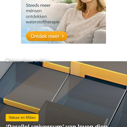
Home
/
Natuur en Milieu
Natuur en Milieu
‘Parallel universum’ van leven diep