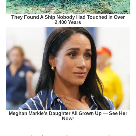
They Found A Ship Nobody Had Touched In Over
2,400 Years
Meghan Markle's Daughter All Grown Up — See Her
Now!