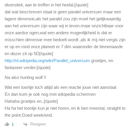
diversiteit, aan te treffen in het heelal.[/quote]
dat wat beschreven staat is geen paralel universum maar een
lagere dimensie,als het paralel zou zijn moet het gelijkwaardig
aan het universum zijn waar wij in leven.maar onzichtbaar voor
onze aardse ogen,wat een andere mogenlijkheid is dat er
misschien dimensie mee bedoelt wordt ,als ik mij niet vergis zijn
er op en rond onze planeet er 7 dim waaronder de binnenaarde
en dezer zit op 5D[/quote]
http://nl.wikipedia.org/wiki/Parallel_universum
groetjes, en
fantaseer verder.[/quote]
Na also hunting wolf !!
Wat een toontje toch altijd als een reactie jouw niet aanstaat
En dan kom je ook nog met wikipedia schermen
Hahaha groetjes en..[/quote]
Ha ha het toontje kun je niet horen, en ik ben meestal, straight to
the point.Goed week/end.
Reageer
1