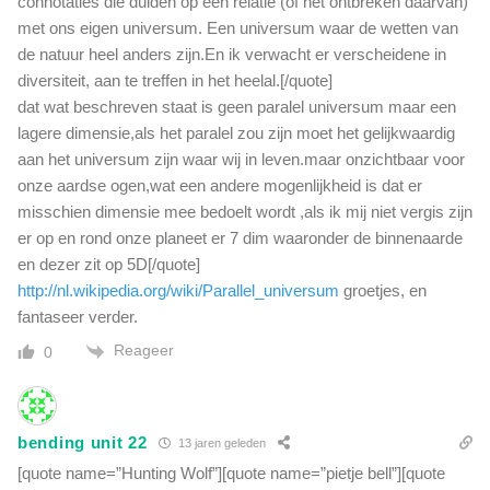
connotaties die duiden op een relatie (of het ontbreken daarvan)
met ons eigen universum. Een universum waar de wetten van
de natuur heel anders zijn.En ik verwacht er verscheidene in
diversiteit, aan te treffen in het heelal.[/quote]
dat wat beschreven staat is geen paralel universum maar een
lagere dimensie,als het paralel zou zijn moet het gelijkwaardig
aan het universum zijn waar wij in leven.maar onzichtbaar voor
onze aardse ogen,wat een andere mogenlijkheid is dat er
misschien dimensie mee bedoelt wordt ,als ik mij niet vergis zijn
er op en rond onze planeet er 7 dim waaronder de binnenaarde
en dezer zit op 5D[/quote]
http://nl.wikipedia.org/wiki/Parallel_universum
groetjes, en
fantaseer verder.
Reageer
0
bending unit 22
13 jaren geleden
[quote name=”Hunting Wolf”][quote name=”pietje bell”][quote