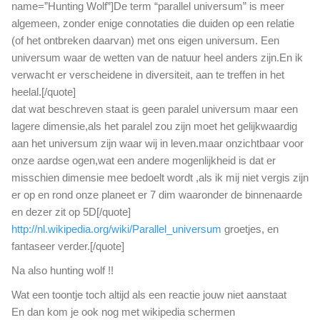
name=”Hunting Wolf”]De term “parallel universum” is meer
algemeen, zonder enige connotaties die duiden op een relatie
(of het ontbreken daarvan) met ons eigen universum. Een
universum waar de wetten van de natuur heel anders zijn.En ik
verwacht er verscheidene in diversiteit, aan te treffen in het
heelal.[/quote]
dat wat beschreven staat is geen paralel universum maar een
lagere dimensie,als het paralel zou zijn moet het gelijkwaardig
aan het universum zijn waar wij in leven.maar onzichtbaar voor
onze aardse ogen,wat een andere mogenlijkheid is dat er
misschien dimensie mee bedoelt wordt ,als ik mij niet vergis zijn
er op en rond onze planeet er 7 dim waaronder de binnenaarde
en dezer zit op 5D[/quote]
http://nl.wikipedia.org/wiki/Parallel_universum
groetjes, en
fantaseer verder.[/quote]
Na also hunting wolf !!
Wat een toontje toch altijd als een reactie jouw niet aanstaat
En dan kom je ook nog met wikipedia schermen