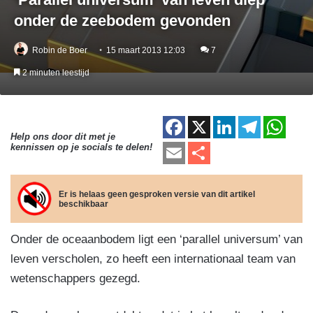
onder de zeebodem gevonden
Robin de Boer
15 maart 2013 12:03
7
2 minuten leestijd
F
X
Li
T
W
Help ons door dit met je
a
n
el
h
E
D
kennissen op je socials te delen!
c
k
e
at
m
el
e
e
gr
s
ail
e
Er is helaas geen gesproken versie van dit artikel
beschikbaar
b
dI
a
A
n
o
n
m
p
Onder de oceaanbodem ligt een ‘parallel universum’ van
o
p
leven verscholen, zo heeft een internationaal team van
k
wetenschappers gezegd.