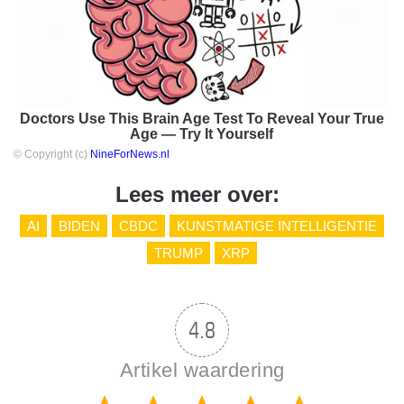
Doctors Use This Brain Age Test To Reveal Your True
Age — Try It Yourself
© Copyright (c)
NineForNews.nl
Lees meer over:
AI
BIDEN
CBDC
KUNSTMATIGE INTELLIGENTIE
TRUMP
XRP
4.8
Artikel waardering