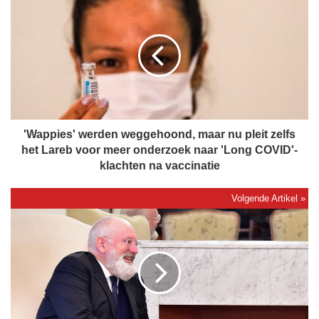
W
a
p
p
i
e
s
'
w
'Wappies' werden weggehoond, maar nu pleit zelfs
e
het Lareb voor meer onderzoek naar 'Long COVID'-
r
klachten na vaccinatie
d
e
n
T
w
i
e
m
g
m
g
e
e
r
h
m
o