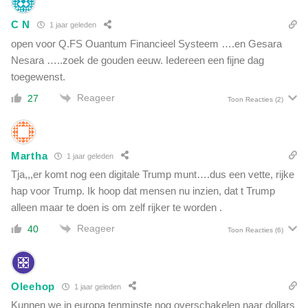
e
e
t
C N
r
1 jaar geleden
L
s
open voor Q.FS Ouantum Financieel Systeem ….en Gesara
a
t
Nesara …..zoek de gouden eeuw. Iedereen een fijne dag
r
i
e
toegewenst.
k
b
Reageer
s
27
Toon Reacties
(2)
v
t
o
o
o
f
r
Martha
i
1 jaar geleden
m
n
Tja,,,er komt nog een digitale Trump munt….dus een vette, rijke
e
d
hap voor Trump. Ik hoop dat mensen nu inzien, dat t Trump
e
e
r
alleen maar te doen is om zelf rijker te worden .
a
o
t
Reageer
40
Toon Reacties
(6)
n
m
d
o
e
s
r
f
Oleehop
1 jaar geleden
z
e
Kunnen we in europa tenminste nog overschakelen naar dollars
o