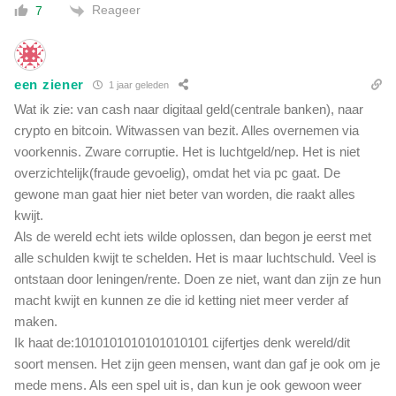
Reageer
7
n
a
t
u
een ziener
1 jaar geleden
u
r
Wat ik zie: van cash naar digitaal geld(centrale banken), naar
'
crypto en bitcoin. Witwassen van bezit. Alles overnemen via
voorkennis. Zware corruptie. Het is luchtgeld/nep. Het is niet
overzichtelijk(fraude gevoelig), omdat het via pc gaat. De
gewone man gaat hier niet beter van worden, die raakt alles
kwijt.
Als de wereld echt iets wilde oplossen, dan begon je eerst met
alle schulden kwijt te schelden. Het is maar luchtschuld. Veel is
ontstaan door leningen/rente. Doen ze niet, want dan zijn ze hun
macht kwijt en kunnen ze die id ketting niet meer verder af
maken.
Ik haat de:1010101010101010101 cijfertjes denk wereld/dit
soort mensen. Het zijn geen mensen, want dan gaf je ook om je
mede mens. Als een spel uit is, dan kun je ook gewoon weer