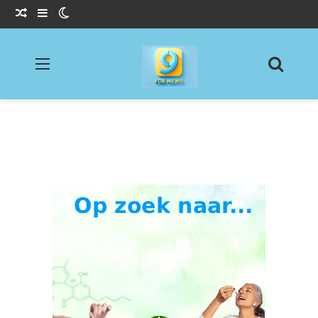
Willekeurig Artikel
Sidebar
Switch skin
Menu
Zoeke