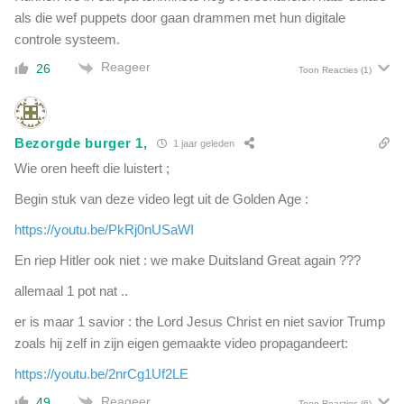
e
als die wef puppets door gaan drammen met hun digitale
e
r
k
controle systeem.
k
n
o
Reageer
26
Toon Reacties
(1)
a
m
a
e
r
n
'
w
Bezorgde burger 1,
1 jaar geleden
L
a
Wie oren heeft die luistert ;
o
n
n
Begin stuk van deze video legt uit de Golden Age :
t
g
'
C
https://youtu.be/PkRj0nUSaWI
e
O
r
En riep Hitler ook niet : we make Duitsland Great again ???
V
l
I
allemaal 1 pot nat ..
i
D
g
er is maar 1 savior : the Lord Jesus Christ en niet savior Trump
'
t
-
zoals hij zelf in zijn eigen gemaakte video propagandeert:
e
k
e
https://youtu.be/2nrCg1Uf2LE
l
n
a
Reageer
49
Toon Reacties
(6)