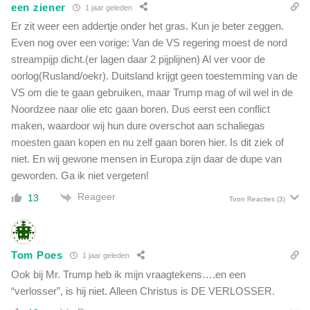
een ziener
1 jaar geleden
Er zit weer een addertje onder het gras. Kun je beter zeggen.
Even nog over een vorige: Van de VS regering moest de nord
streampijp dicht.(er lagen daar 2 pijplijnen) Al ver voor de
oorlog(Rusland/oekr). Duitsland krijgt geen toestemming van de
VS om die te gaan gebruiken, maar Trump mag of wil wel in de
Noordzee naar olie etc gaan boren. Dus eerst een conflict
maken, waardoor wij hun dure overschot aan schaliegas
moesten gaan kopen en nu zelf gaan boren hier. Is dit ziek of
niet. En wij gewone mensen in Europa zijn daar de dupe van
geworden. Ga ik niet vergeten!
Reageer
13
Toon Reacties
(3)
Tom Poes
1 jaar geleden
Ook bij Mr. Trump heb ik mijn vraagtekens….en een
“verlosser”, is hij niet. Alleen Christus is DE VERLOSSER.