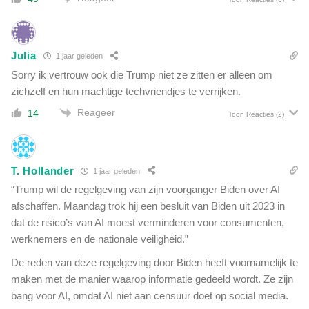
z
c
i
h
e
t
k
e
Julia
1 jaar geleden
m
n
a
Sorry ik vertrouw ook die Trump niet ze zitten er alleen om
n
k
zichzelf en hun machtige techvriendjes te verrijken.
a
e
v
Reageer
14
Toon Reacties
(2)
n
a
d
c
e
c
D
i
T. Hollander
1 jaar geleden
E
n
“Trump wil de regelgeving van zijn voorganger Biden over AI
K
a
E
afschaffen. Maandag trok hij een besluit van Biden uit 2023 in
t
N
dat de risico’s van AI moest verminderen voor consumenten,
i
o
werknemers en de nationale veiligheid.”
e
v
De reden van deze regelgeving door Biden heeft voornamelijk te
e
r
maken met de manier waarop informatie gedeeld wordt. Ze zijn
d
bang voor AI, omdat AI niet aan censuur doet op social media.
e