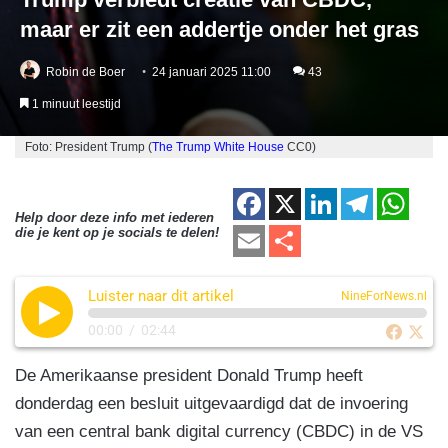
maar er zit een addertje onder het gras
Robin de Boer
24 januari 2025 11:00
43
1 minuut leestijd
Foto: President Trump (
The Trump White House
CC0)
F
X
Li
T
W
Help door deze info met iederen
a
n
el
h
E
D
die je kent op je socials te delen!
c
k
e
at
m
el
e
e
gr
s
Luister naar dit artikel
ail
e
NineForNews.nl
b
dI
a
A
n
00:00
/
02:44
o
n
m
p
De Amerikaanse president Donald Trump heeft
o
p
donderdag een besluit uitgevaardigd dat de invoering
k
van een central bank digital currency (CBDC) in de VS