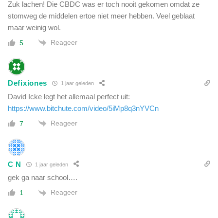
Zuk lachen! Die CBDC was er toch nooit gekomen omdat ze
stomweg de middelen ertoe niet meer hebben. Veel geblaat
maar weinig wol.
Reageer
5
Defixiones
1 jaar geleden
David Icke legt het allemaal perfect uit:
https://www.bitchute.com/video/5iMp8q3nYVCn
Reageer
7
C N
1 jaar geleden
gek ga naar school….
Reageer
1