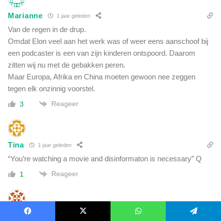
Marianne
1 jaar geleden
Van de regen in de drup.
Omdat Elon veel aan het werk was of weer eens aanschoof bij
een podcaster is een van zijn kinderen ontspoord. Daarom
zitten wij nu met de gebakken peren.
Maar Europa, Afrika en China moeten gewoon nee zeggen
tegen elk onzinnig voorstel.
Reageer
3
Tina
1 jaar geleden
“You’re watching a movie and disinformaton is necessary” Q
Reageer
1
de leugen regeert
1 jaar geleden
Facebook
X
WhatsApp
Telegram