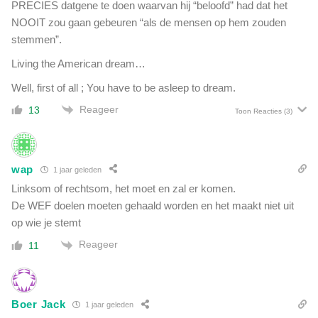
PRECIES datgene te doen waarvan hij “beloofd” had dat het
NOOIT zou gaan gebeuren “als de mensen op hem zouden
stemmen”.
Living the American dream…
Well, first of all ; You have to be asleep to dream.
Reageer
13
Toon Reacties
(3)
wap
1 jaar geleden
Linksom of rechtsom, het moet en zal er komen.
De WEF doelen moeten gehaald worden en het maakt niet uit
op wie je stemt
Reageer
11
Boer Jack
1 jaar geleden