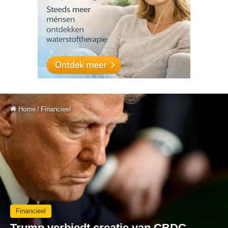
Home
/
Financieel
Financieel
Trump verbiedt creatie van CBDC,