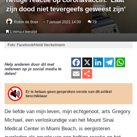
zijn dood niet tevergeefs geweest zijn’
Robin de Boer
7 januari 2021 14:00
79
1 minuut leestijd
Foto: Facebook/Heidi Neckelmann
F
X
Li
T
W
Help anderen door dit met
iedereen op je social media te
a
n
el
h
E
D
delen!
c
k
e
at
m
el
e
e
gr
s
ail
e
Er is helaas geen gesproken versie van dit artikel
beschikbaar
b
dI
a
A
n
o
n
m
p
De liefde van mijn leven, mijn echtgenoot, arts Gregory
o
p
Michael, een verloskundige van het Mount Sinai
k
Medical Center in Miami Beach, is eergisteren