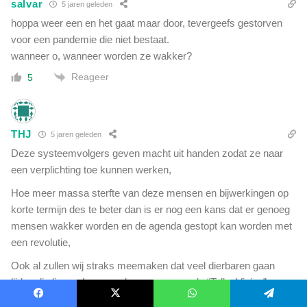
salvar
5 jaren geleden
hoppa weer een en het gaat maar door, tevergeefs gestorven
voor een pandemie die niet bestaat.
wanneer o, wanneer worden ze wakker?
Reageer
5
THJ
5 jaren geleden
Deze systeemvolgers geven macht uit handen zodat ze naar
een verplichting toe kunnen werken,
Hoe meer massa sterfte van deze mensen en bijwerkingen op
korte termijn des te beter dan is er nog een kans dat er genoeg
mensen wakker worden en de agenda gestopt kan worden met
een revolutie,
Ook al zullen wij straks meemaken dat veel dierbaren gaan
lijden die liever de vreemde mensen van de “Tell a Vision”
geloven dan hun eigen familie en vrienden…
Facebook
X
WhatsApp
Telegram