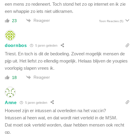
t
een mens zo redeneert. Toch stond het zo op internet en ik zie
o
een whappie zo iets niet uitkramen.
o
Reageer
l
23
Toon Reacties
(5)
b
e
s
doornbos
t
5 jaren geleden
o
Triest. En toch is dit de bedoeling. Zoveel mogelijk mensen de
r
pijp uit. Het liefst zo ellendig mogelijk. Helaas blijven de youpies
m
voorlopig slapen vrees ik.
d
e
Reageer
18
n
'
Anne
5 jaren geleden
Hoeveel zijn er intussen al overleden na het vaccin?
Intussen al heen wat, en dat wordt niet verteld in de MSM.
Dat moet ook verteld worden, daar hebben mensen ook recht
op.