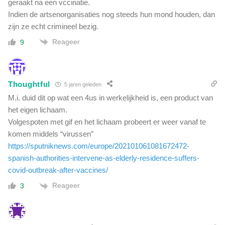
geraakt na een vccinatie.
Indien de artsenorganisaties nog steeds hun mond houden, dan
zijn ze echt crimineel bezig.
Reageer
9
Thoughtful
5 jaren geleden
M.i. duid dit op wat een 4us in werkelijkheid is, een product van
het eigen lichaam.
Volgespoten met gif en het lichaam probeert er weer vanaf te
komen middels “virussen”
https://sputniknews.com/europe/202101061081672472-
spanish-authorities-intervene-as-elderly-residence-suffers-
covid-outbreak-after-vaccines/
Reageer
3