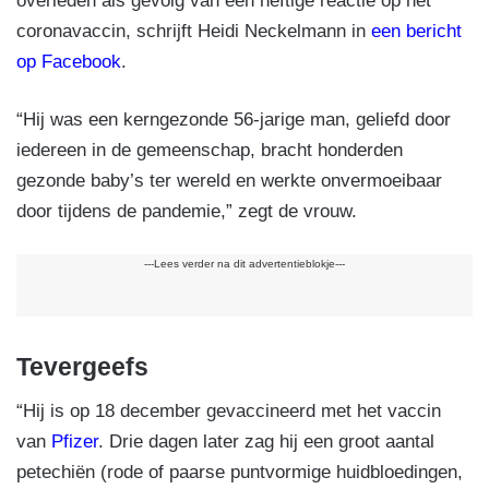
overleden als gevolg van een heftige reactie op het
coronavaccin, schrijft Heidi Neckelmann in
een bericht
op Facebook
.
“Hij was een kerngezonde 56-jarige man, geliefd door
iedereen in de gemeenschap, bracht honderden
gezonde baby’s ter wereld en werkte onvermoeibaar
door tijdens de pandemie,” zegt de vrouw.
---Lees verder na dit advertentieblokje---
Tevergeefs
“Hij is op 18 december gevaccineerd met het vaccin
van
Pfizer
. Drie dagen later zag hij een groot aantal
petechiën (rode of paarse puntvormige huidbloedingen,