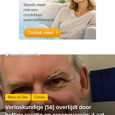
Home
/
Mens en Dier
Mens en Dier
Corona
Verloskundige (56) overlijdt door
heftige reactie op coronavaccin: ‘Laat