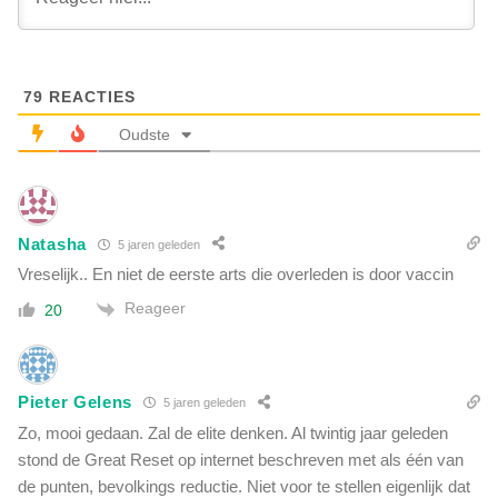
v
T
e
r
r
u
l
m
u
79
REACTIES
p
i
-
Oudste
d
b
t
e
)
t
h
o
e
Natasha
5 jaren geleden
g
t
e
Vreselijk.. En niet de eerste arts die overleden is door vaccin
C
r
a
Reageer
20
s
p
d
i
i
t
e
o
Pieter Gelens
5 jaren geleden
C
o
Zo, mooi gedaan. Zal de elite denken. Al twintig jaar geleden
a
l
p
stond de Great Reset op internet beschreven met als één van
i
de punten, bevolkings reductie. Niet voor te stellen eigenlijk dat