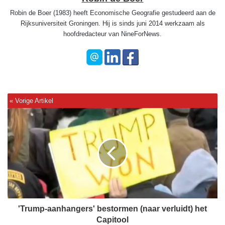
Robin de Boer (1983) heeft Economische Geografie gestudeerd aan de
Rijksuniversiteit Groningen. Hij is sinds juni 2014 werkzaam als
hoofdredacteur van NineForNews.
'
T
r
u
m
p
-
a
a
n
'Trump-aanhangers' bestormen (naar verluidt) het
h
Capitool