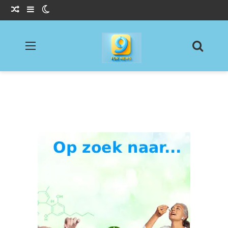
Willekeurig Artikel
Sidebar
Switch skin
Menu
Zoeke