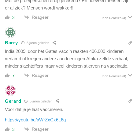
Met de proefpersonen erbij gerekend? En hoeveel mensen zijn
er al ziek? Mensen wordt wakker!!!
Reageer
3
Toon Reacties
(3)
Barry
5 jaren geleden
India 2009, door het Gates vaccin raakten 496.000 kinderen
verlamd of kregen andere aandoeningen.Afrika zelfde verhaal,
minder slachtoffers maar veel kinderen stierven na vaccinatie.
Reageer
7
Toon Reacties
(3)
Gerard
5 jaren geleden
Voor dat je je laat vaccineren.
https://youtu.be/aWrZxCx6L6g
Reageer
3