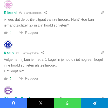
Ritschi
5 jaren geleden
ik lees dat de politie uitgaat van zelfmoord. Huh? Hoe kan
iemand zichzelf 2x in zijn hoofd schieten?
Reageer
2
Karin
5 jaren geleden
Volgems mij kun je met al 1 kogel in je hoofd niet nog een kogel
in je hoofd schieten als zelfmoord.
Dat klopt niet
Reageer
2
Chris De Troch
5 jaren geleden
Zelfmoord? Duidelijk MOORD…
Facebook
X
WhatsApp
Telegram