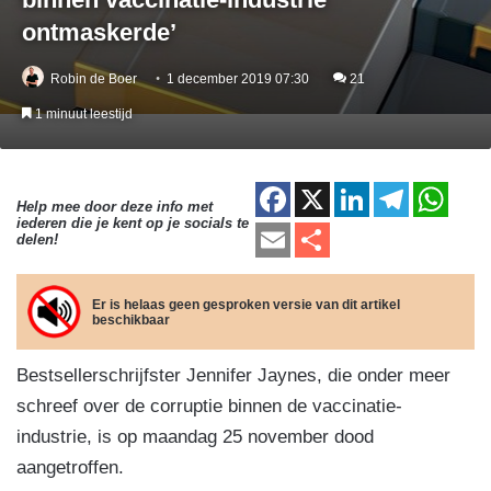
ontmaskerde’
Robin de Boer
1 december 2019 07:30
21
1 minuut leestijd
F
X
Li
T
W
Help mee door deze info met
iederen die je kent op je socials te
a
n
el
h
E
D
delen!
c
k
e
at
m
el
e
e
gr
s
ail
e
Er is helaas geen gesproken versie van dit artikel
beschikbaar
b
dI
a
A
n
o
n
m
p
Bestsellerschrijfster Jennifer Jaynes, die onder meer
o
p
schreef over de corruptie binnen de vaccinatie-
k
industrie, is op maandag 25 november dood
aangetroffen.