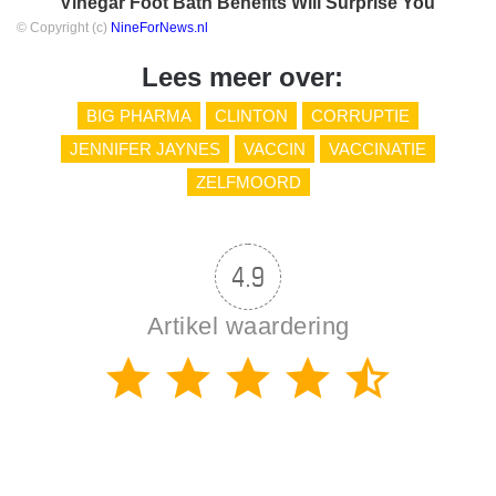
Vinegar Foot Bath Benefits Will Surprise You
© Copyright (c)
NineForNews.nl
Lees meer over:
BIG PHARMA
CLINTON
CORRUPTIE
JENNIFER JAYNES
VACCIN
VACCINATIE
ZELFMOORD
4.9
Artikel waardering