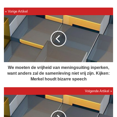
W
e
m
o
e
t
e
n
d
e
We moeten de vrijheid van meningsuiting inperken,
v
want anders zal de samenleving niet vrij zijn. Kijken:
r
Merkel houdt bizarre speech
i
j
h
N
e
e
i
d
d
e
v