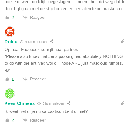
adel e.d. weer dodelijk toegeslagen….. neemt het niet weg dat ik
door blijf gaan met de strijd dezen en hen allen te ontmaskeren.
Reageer
2
Dolex
6 jaren geleden
Op haar Facebook schrijft haar partner:
“Please also know that Jens passing had absolutely NOTHING
to do with the anti vax world. Those ARE just malicious rumors.
-B”
Reageer
1
Kees Chinees
6 jaren geleden
Ik weet niet of je nu sarcastisch bent of niet?
Reageer
2