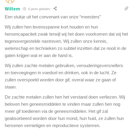
a
i
Willem
a
6 jaren geleden
j
r
Een stukje uit het convenant van onze “meesters”
k
o
e
Wij zullen hen levensspanne kort houden en hun
m
n
hersencapaciteit zwak terwijl wij het doen voorkomen dat wij het
w
:
e
tegenovergestelde nastreven. Wij zullen onze kennis,
M
z
wetenschap en technieken zo subtiel inzetten dat ze nooit in de
e
o
gaten krijgen wat er aan de hand is.
r
s
k
n
Wij zullen zachte metalen gebruiken, verouderingsversnellers
e
e
en toevoegingen in voedsel en drinken, ook in de lucht. Ze
l
l
zullen overspoeld worden door gif, overal waar ze gaan of
h
m
staan.
o
o
u
g
De zachte metalen zullen hen het verstand doen verliezen. Wij
d
e
beloven hen geneesmiddelen te vinden maar zullen hen nog
t
l
meer gif toedienen via de geneesmiddelen. Het gif zal
b
i
i
geabsorbeerd worden door hun mond, hun huid, ze zullen hun
j
z
hersenen vernietigen en reproductieve systemen.
k
a