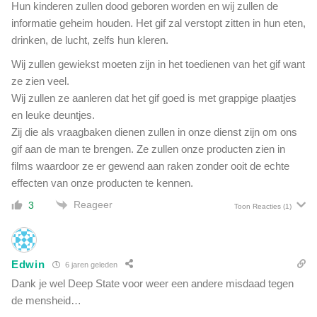
v
Hun kinderen zullen dood geboren worden en wij zullen de
r
a
informatie geheim houden. Het gif zal verstopt zitten in hun eten,
r
n
e
drinken, de lucht, zelfs hun kleren.
d
s
i
Wij zullen gewiekst moeten zijn in het toedienen van het gif want
p
e
ze zien veel.
e
'
Wij zullen ze aanleren dat het gif goed is met grappige plaatjes
e
v
c
en leuke deuntjes.
r
h
Zij die als vraagbaken dienen zullen in onze dienst zijn om ons
e
gif aan de man te brengen. Ze zullen onze producten zien in
s
e
films waardoor ze er gewend aan raken zonder ooit de echte
l
effecten van onze producten te kennen.
i
Reageer
3
Toon Reacties
(1)
j
k
e
k
Edwin
6 jaren geleden
l
Dank je wel Deep State voor weer een andere misdaad tegen
i
m
de mensheid…
a