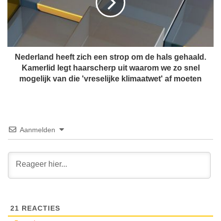
r
a
l
n
a
m
n
e
d
n
h
Nederland heeft zich een strop om de hals gehaald.
i
e
Kamerlid legt haarscherp uit waarom we zo snel
n
e
mogelijk van die 'vreselijke klimaatwet' af moeten
g
f
s
t
u
z
i
i
t
c
Aanmelden
i
h
n
e
g
e
i
n
n
s
p
t
e
r
r
21
REACTIES
o
k