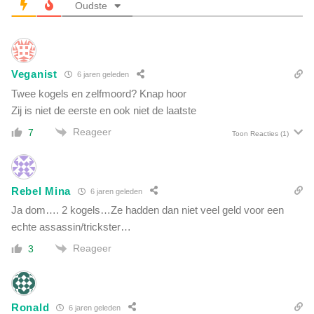
p
Oudste
e
o
n
m
,
d
w
e
a
Veganist
h
6 jaren geleden
n
a
Twee kogels en zelfmoord? Knap hoor
t
l
Zij is niet de eerste en ook niet de laatste
a
s
n
Reageer
7
g
Toon Reacties
(1)
d
e
e
h
r
a
s
Rebel Mina
6 jaren geleden
a
z
l
Ja dom…. 2 kogels…Ze hadden dan niet veel geld voor een
a
d
echte assassin/trickster…
l
.
d
Reageer
3
K
e
a
s
m
a
e
m
Ronald
6 jaren geleden
r