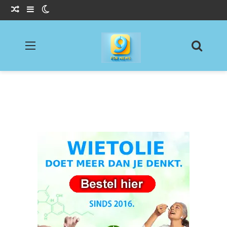
Willekeurig Artikel
Sidebar
Switch skin
Menu
Zoeke