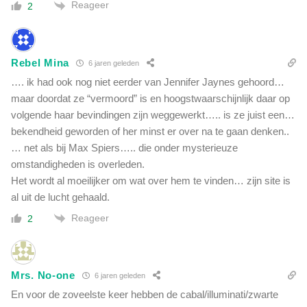
Reageer
2
a
t
w
e
Rebel Mina
6 jaren geleden
t
…. ik had ook nog niet eerder van Jennifer Jaynes gehoord…
'
maar doordat ze “vermoord” is en hoogstwaarschijnlijk daar op
a
f
volgende haar bevindingen zijn weggewerkt….. is ze juist een…
m
bekendheid geworden of her minst er over na te gaan denken..
o
… net als bij Max Spiers….. die onder mysterieuze
e
omstandigheden is overleden.
t
Het wordt al moeilijker om wat over hem te vinden… zijn site is
e
al uit de lucht gehaald.
n
Reageer
2
Mrs. No-one
6 jaren geleden
En voor de zoveelste keer hebben de cabal/illuminati/zwarte