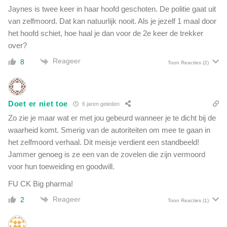
e
l
Jaynes is twee keer in haar hoofd geschoten. De politie gaat uit
n
i
van zelfmoord. Dat kan natuurlijk nooit. Als je jezelf 1 maal door
l
d
het hoofd schiet, hoe haal je dan voor de 2e keer de trekker
e
l
over?
v
e
i
Reageer
8
g
Toon Reacties
(2)
n
t
g
h
n
a
i
Doet er niet toe
a
6 jaren geleden
e
r
Zo zie je maar wat er met jou gebeurd wanneer je te dicht bij de
t
s
waarheid komt. Smerig van de autoriteiten om mee te gaan in
v
c
r
het zelfmoord verhaal. Dit meisje verdient een standbeeld!
h
i
Jammer genoeg is ze een van de zovelen die zijn vermoord
e
j
voor hun toeweiding en goodwill.
r
z
p
FU CK Big pharma!
i
u
j
Reageer
2
i
Toon Reacties
(1)
n
t
.
w
K