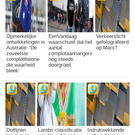
Opmerkelijke
EenVandaag
Verkeerslicht
ontwikkelingen in
waarschuwt dat het
gefotografeerd
Australië: ‘De
aantal
op Mars?
zoveelste
complotaanhangers
complottheorie
nog steeds
die waarheid
doorgroeit
bleek’
Dolfijnen
Larebs classificatie
Indrukwekkende