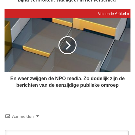
n
C
a
E
n
n
a
w
d
e
a
e
:
r
5
z
3
w
j
i
a
j
En weer zwijgen de NPO-media. Zo dodelijk zijn de
a
g
berichten van de eenzijdige publieke omroep
r
e
o
n
u
d
d
e
s
N
Aanmelden
n
P
e
O
e