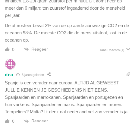
inhaleert 1,8-2,4 gram zuurstof per minuut. Dit komt neer op
meer dan 6 miljard ton zuurstof ingeademd door de mensheid
per jaar.
De atmosfeer bevat 2% van de op aarde aanwezige CO2 en de
oceanen 98%. De meeste CO2 die de mens uitstoot, lost in de
oceanen op.
Reageer
0
Toon Reacties
(1)
dna
6 jaren geleden
Spanje is een verader naar europa. ALTIJD AL GEWEEST.
JULLIE KENNEN JE GESCHIEDENIS NIET EENS.
Spanjaarden en marrokanen. Spanjaarden en portugezen en
hun varkens. Spanjaarden en nazis. Spanjaarden en moren.
Tempeliers? Malta? Ik denk dat nederland net zon verader is ja
Reageer
0