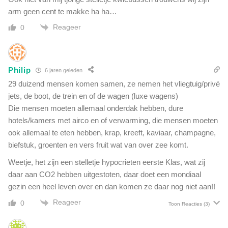
n
e
arm geen cent te makke ha ha…
.
b
W
Reageer
0
e
a
r
t
i
l
c
i
Philip
6 jaren geleden
h
g
t
29 duizend mensen komen samen, ze nemen het vliegtuig/privé
t
e
jets, de boot, de trein en of de wagen (luxe wagens)
e
n
Die mensen moeten allemaal onderdak hebben, dure
r
v
i
hotels/kamers met airco en of verwarming, die mensen moeten
a
n
ook allemaal te eten hebben, krap, kreeft, kaviaar, champagne,
n
h
biefstuk, groenten en vers fruit wat van over zee komt.
d
e
e
Weetje, het zijn een stelletje hypocrieten eerste Klas, wat zij
t
e
v
daar aan CO2 hebben uitgestoten, daar doet een mondiaal
e
e
gezin een heel leven over en dan komen ze daar nog niet aan!!
n
r
z
Reageer
0
Toon Reacties
(3)
s
i
c
j
h