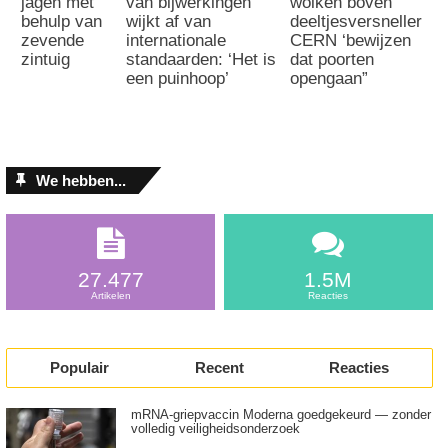
jagen met
van bijwerkingen
wolken boven
behulp van
wijkt af van
deeltjesversneller
zevende
internationale
CERN ‘bewijzen
zintuig
standaarden: ‘Het is
dat poorten
een puinhoop’
opengaan”
We hebben...
27.477
1.5M
Artikelen
Reacties
Populair
Recent
Reacties
mRNA-griepvaccin Moderna goedgekeurd — zonder
volledig veiligheidsonderzoek