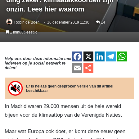
onzin. Lees hier waarom
Robin de Boer
16 december 2019 11:30
14
1 minuut leestijd
F
X
Li
T
W
Help ons door deze informatie met
iedereen op je social netwerk te
a
n
el
h
E
D
delen!
c
k
e
at
m
el
e
e
gr
s
ail
e
Er is helaas geen gesproken versie van dit artikel
beschikbaar
b
dI
a
A
n
o
n
m
p
In Madrid waren 29.000 mensen uit de hele wereld
o
p
bijeen voor de klimaattop van de Verenigde Naties.
k
Maar wat Europa ook doet, er komt deze eeuw geen