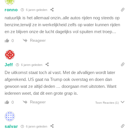
d
i
i
ronno
6 jaren geleden
e
g
natuurlijk is het allemaal onzin..alle autos rijden nog steeds op
t
e
?
benzine,terwijl ze in werkelijkheid zelfs op water kunnen rijden
p
en ze blijven onze de lucht dagelijks vol spuiten met troep…
u
b
Reageer
0
l
i
e
k
Jeff
6 jaren geleden
e
De uitkomst staat toch al vast. Met de afvalligen wordt later
o
afgerekend. US gaat na Trump ook overstag en doen dan
m
gewoon wat ze altijd deden … doorgaan met uitstoten. Want
r
o
iedereen weet, dat dit een grote grap is.
e
Reageer
0
Toon Reacties
(1)
p
salvar
6 jaren geleden