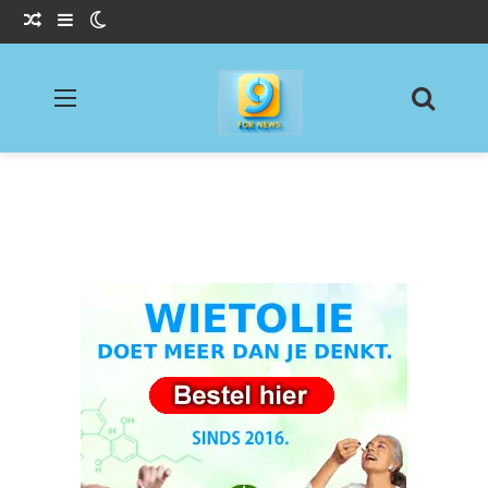
Willekeurig Artikel
Sidebar
Switch skin
Menu
Zoeke