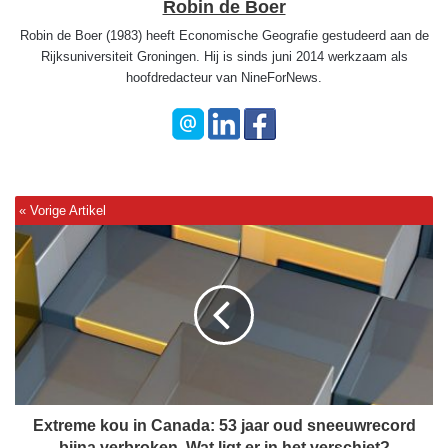
Robin de Boer
Robin de Boer (1983) heeft Economische Geografie gestudeerd aan de
Rijksuniversiteit Groningen. Hij is sinds juni 2014 werkzaam als
hoofdredacteur van NineForNews.
E
x
t
r
e
m
e
k
o
u
Extreme kou in Canada: 53 jaar oud sneeuwrecord
i
bijna verbroken. Wat ligt er in het verschiet?