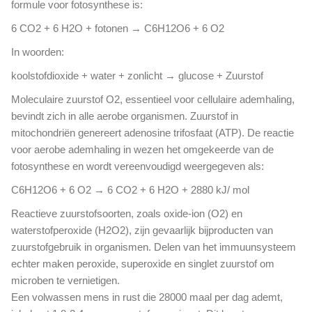
formule voor fotosynthese is:
6 CO2 + 6 H2O + fotonen → C6H12O6 + 6 O2
In woorden:
koolstofdioxide + water + zonlicht → glucose + Zuurstof
Moleculaire zuurstof O2, essentieel voor cellulaire ademhaling,
bevindt zich in alle aerobe organismen. Zuurstof in
mitochondriën genereert adenosine trifosfaat (ATP). De reactie
voor aerobe ademhaling in wezen het omgekeerde van de
fotosynthese en wordt vereenvoudigd weergegeven als:
C6H12O6 + 6 O2 → 6 CO2 + 6 H2O + 2880 kJ/ mol
Reactieve zuurstofsoorten, zoals oxide-ion (O2) en
waterstofperoxide (H2O2), zijn gevaarlijk bijproducten van
zuurstofgebruik in organismen. Delen van het immuunsysteem
echter maken peroxide, superoxide en singlet zuurstof om
microben te vernietigen.
Een volwassen mens in rust die 28000 maal per dag ademt,