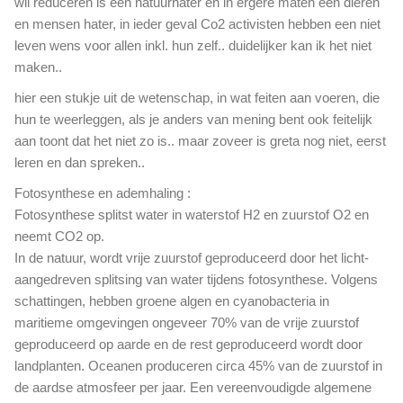
wil reduceren is een natuurhater en in ergere maten een dieren
en mensen hater, in ieder geval Co2 activisten hebben een niet
leven wens voor allen inkl. hun zelf.. duidelijker kan ik het niet
maken..
hier een stukje uit de wetenschap, in wat feiten aan voeren, die
hun te weerleggen, als je anders van mening bent ook feitelijk
aan toont dat het niet zo is.. maar zoveer is greta nog niet, eerst
leren en dan spreken..
Fotosynthese en ademhaling :
Fotosynthese splitst water in waterstof H2 en zuurstof O2 en
neemt CO2 op.
In de natuur, wordt vrije zuurstof geproduceerd door het licht-
aangedreven splitsing van water tijdens fotosynthese. Volgens
schattingen, hebben groene algen en cyanobacteria in
maritieme omgevingen ongeveer 70% van de vrije zuurstof
geproduceerd op aarde en de rest geproduceerd wordt door
landplanten. Oceanen produceren circa 45% van de zuurstof in
de aardse atmosfeer per jaar. Een vereenvoudigde algemene