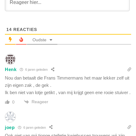
-
u
m
w
e
r
d
e
i
c
14
REACTIES
a
o
.
Oudste
r
Z
d
o
b
d
i
o
j
Henk
6 jaren geleden
d
n
e
Nou dan betaalt die Frans Timmermans het maar lekker zelf uit
a
l
zijn eigen zak , de gek .
v
i
Ik ben niet van lotje getikt , van mij krijgt geen ene rooie stuiver .
e
j
r
Reageer
0
k
b
z
r
i
o
j
k
joep
n
6 jaren geleden
e
d
Ook niet van mij tjonge stelletje kwiebussen trouwens wij zijn